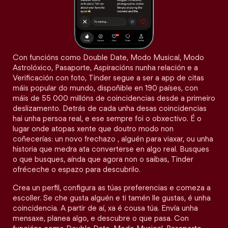
Con funcións como Double Date, Modo Musical, Modo
Astrolóxico, Pasaporte, Aspiracións nunha relación e a
Verificación con foto, Tinder segue a ser a app de citas
máis popular do mundo, dispoñible en 190 países, con
máis de 55 000 millóns de coincidencias desde a primeiro
deslizamento. Detrás de cada unha desas coincidencias
hai unha persoa real, e ese sempre foi o obxectivo. É o
lugar onde atopas xente que doutro modo non
coñecerías: un novo frechazo , alguén para viaxar, ou unha
historia que medra ata converterse en algo real. Busques
o que busques, aínda que agora non o saibas, Tinder
ofréceche o espazo para descubrilo.
Crea un perfil, configura as túas preferencias e comeza a
escoller. Se che gusta alguén e ti tamén lle gustas, é unha
coincidencia. A partir de aí, xa é cousa túa. Envía unha
mensaxe, planea algo, e descubre o que pasa. Con