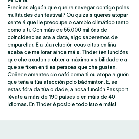
verbena.
Precisas alguén que queira navegar contigo polas
multitudes dun festival? Ou quizais queres atopar
xente á que lle preocupe o cambio climático tanto
como a ti. Con máis de 55.000 millóns de
coincidencias ata a data, algo saberemos de
emparellar. E a túa relación coas citas en liña
acaba de mellorar aínda máis: Tinder ten funcións
que che axudan a obter a máxima visibilidade e a
que se fixen en ti as persoas que che gustan.
Coñece amantes do café coma ti ou atopa alguén
que teña a túa afección polo bádminton. E, se
estas fóra da túa cidade, a nosa función Passport
lévate a máis de 190 países e en máis de 40
idiomas. En Tinder é posible todo isto e máis!