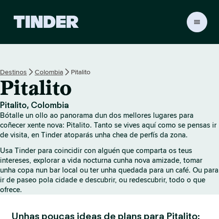
T
i
n
d
e
Destinos
Colombia
Pitalito
r
Pitalito
H
o
m
Pitalito, Colombia
e
Bótalle un ollo ao panorama dun dos mellores lugares para
coñecer xente nova: Pitalito. Tanto se vives aquí como se pensas ir
de visita, en Tinder atoparás unha chea de perfís da zona.
Usa Tinder para coincidir con alguén que comparta os teus
intereses, explorar a vida nocturna cunha nova amizade, tomar
unha copa nun bar local ou ter unha quedada para un café. Ou para
ir de paseo pola cidade e descubrir, ou redescubrir, todo o que
ofrece.
Unhas poucas ideas de plans para Pitalito: