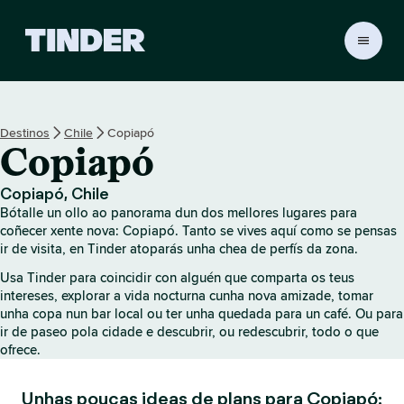
T
i
n
d
e
Destinos
Chile
Copiapó
r
Copiapó
H
o
m
Copiapó, Chile
e
Bótalle un ollo ao panorama dun dos mellores lugares para
coñecer xente nova: Copiapó. Tanto se vives aquí como se pensas
ir de visita, en Tinder atoparás unha chea de perfís da zona.
Usa Tinder para coincidir con alguén que comparta os teus
intereses, explorar a vida nocturna cunha nova amizade, tomar
unha copa nun bar local ou ter unha quedada para un café. Ou para
ir de paseo pola cidade e descubrir, ou redescubrir, todo o que
ofrece.
Unhas poucas ideas de plans para Copiapó: