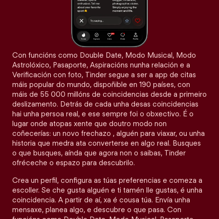
Con funcións como Double Date, Modo Musical, Modo
Astrolóxico, Pasaporte, Aspiracións nunha relación e a
Verificación con foto, Tinder segue a ser a app de citas
máis popular do mundo, dispoñible en 190 países, con
máis de 55 000 millóns de coincidencias desde a primeiro
deslizamento. Detrás de cada unha desas coincidencias
hai unha persoa real, e ese sempre foi o obxectivo. É o
lugar onde atopas xente que doutro modo non
coñecerías: un novo frechazo , alguén para viaxar, ou unha
historia que medra ata converterse en algo real. Busques
o que busques, aínda que agora non o saibas, Tinder
ofréceche o espazo para descubrilo.
Crea un perfil, configura as túas preferencias e comeza a
escoller. Se che gusta alguén e ti tamén lle gustas, é unha
coincidencia. A partir de aí, xa é cousa túa. Envía unha
mensaxe, planea algo, e descubre o que pasa. Con