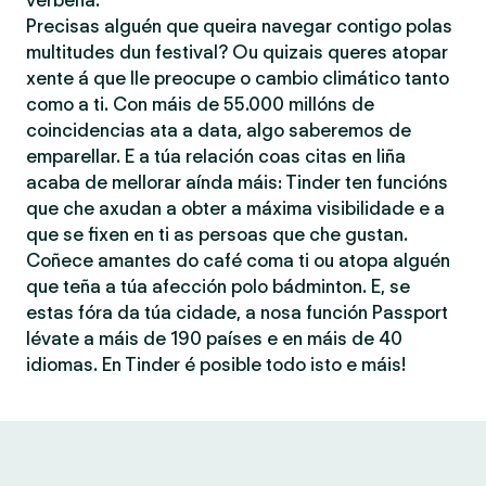
verbena.
Precisas alguén que queira navegar contigo polas
multitudes dun festival? Ou quizais queres atopar
xente á que lle preocupe o cambio climático tanto
como a ti. Con máis de 55.000 millóns de
coincidencias ata a data, algo saberemos de
emparellar. E a túa relación coas citas en liña
acaba de mellorar aínda máis: Tinder ten funcións
que che axudan a obter a máxima visibilidade e a
que se fixen en ti as persoas que che gustan.
Coñece amantes do café coma ti ou atopa alguén
que teña a túa afección polo bádminton. E, se
estas fóra da túa cidade, a nosa función Passport
lévate a máis de 190 países e en máis de 40
idiomas. En Tinder é posible todo isto e máis!