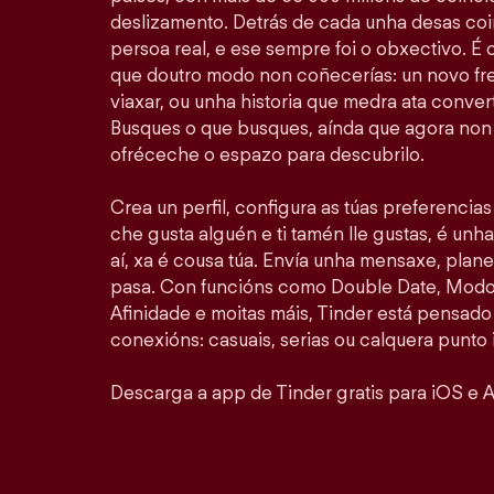
deslizamento. Detrás de cada unha desas coi
persoa real, e ese sempre foi o obxectivo. É
que doutro modo non coñecerías: un novo fr
viaxar, ou unha historia que medra ata convert
Busques o que busques, aínda que agora non 
ofréceche o espazo para descubrilo.
Crea un perfil, configura as túas preferencia
che gusta alguén e ti tamén lle gustas, é unha
aí, xa é cousa túa. Envía unha mensaxe, plan
pasa. Con funcións como Double Date, Modo 
Afinidade e moitas máis, Tinder está pensado
conexións: casuais, serias ou calquera punto 
Descarga a app de Tinder gratis para iOS e A