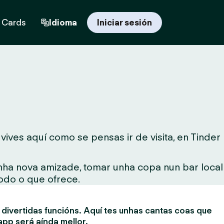
t Cards
Idioma
Iniciar sesión
ives aquí como se pensas ir de visita, en Tinder
unha nova amizade, tomar unha copa nun bar local
todo o que ofrece.
divertidas funcións. Aquí tes unhas cantas coas que
app será aínda mellor.