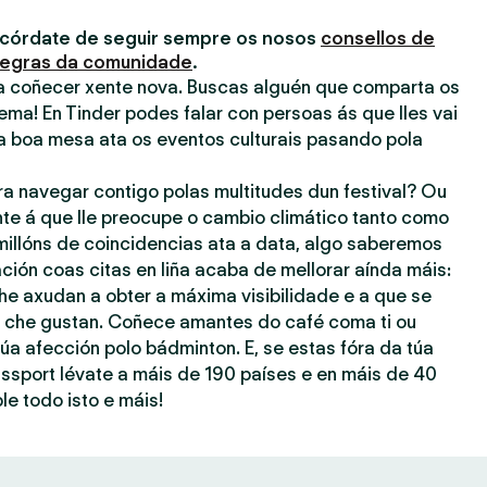
acórdate de seguir sempre os nosos
consellos de
egras da comunidade
.
ra coñecer xente nova. Buscas alguén que comparta os
ema! En Tinder podes falar con persoas ás que lles vai
a boa mesa ata os eventos culturais pasando pola
ra navegar contigo polas multitudes dun festival? Ou
nte á que lle preocupe o cambio climático tanto como
millóns de coincidencias ata a data, algo saberemos
ación coas citas en liña acaba de mellorar aínda máis:
he axudan a obter a máxima visibilidade e a que se
ue che gustan. Coñece amantes do café coma ti ou
úa afección polo bádminton. E, se estas fóra da túa
assport lévate a máis de 190 países e en máis de 40
le todo isto e máis!