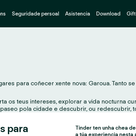
óns
Seguridade persoal
Asistencia
Download
Gif
ares para coñecer xente nova: Garoua. Tanto se v
ta os teus intereses, explorar a vida nocturna c
 paseo pola cidade e descubrir, ou redescubrir, 
s para
Tinder ten unha chea de 
a túa experiencia nesta 