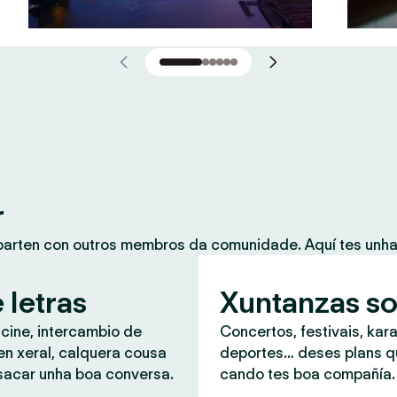
r
mparten con outros membros da comunidade. Aquí tes unh
 letras
Xuntanzas so
 cine, intercambio de
Concertos, festivais, kar
en xeral, calquera cousa
deportes… deses plans 
sacar unha boa conversa.
cando tes boa compañía.