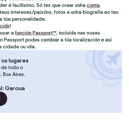
nder é facilísimo. Só tes que crear unha
conta
.
eus intereses/paixóns, fotos e unha biografía ao teu
 a túa personalidade.
cidir
!
 usar a
función Passport™
, incluída nas nosas
on Passport podes cambiar a túa localización e así
a cidade ou vila.
 os lugares
 de todo o
. Bos Aires.
l
:
Garoua
?