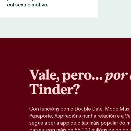
cal sexa o motivo.
Vale, pero…
por 
Tinder?
Con funcións como Double Date, Modo Music
Pasaporte, Aspiracións nunha relación e a Ver
segue a ser a app de citas máis popular do 
países, con máis de 55 000 millóns de coinc