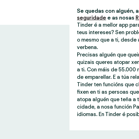
Se quedas con alguén, 
seguridade
e as nosas
R
Tinder é a mellor app pa
teus intereses? Sen probl
o mesmo que a ti, desde 
verbena.
Precisas alguén que quei
quizais queres atopar xe
a ti. Con máis de 55.000 
de emparellar. E a túa rel
Tinder ten funcións que c
fixen en ti as persoas q
atopa alguén que teña a t
cidade, a nosa función P
idiomas. En Tinder é posib