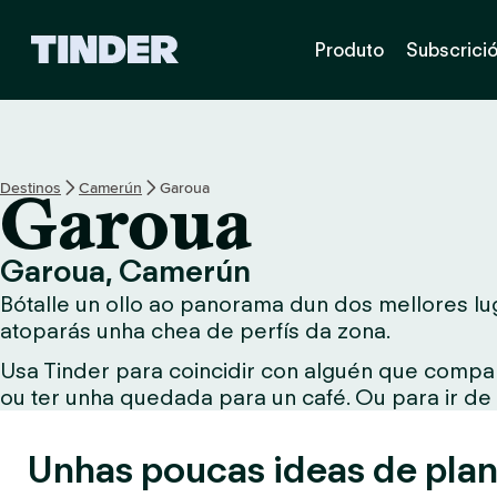
T
Produto
Subscrici
i
n
d
e
r
H
Destinos
Camerún
Garoua
Garoua
o
m
e
Garoua, Camerún
Bótalle un ollo ao panorama dun dos mellores lug
atoparás unha chea de perfís da zona.
Usa Tinder para coincidir con alguén que compar
ou ter unha quedada para un café. Ou para ir de
Unhas poucas ideas de plan