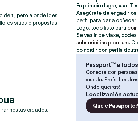
En primeiro lugar, usar Ti
Asegúrate de engadir os t
o de ti, pero a onde ides
perfil para dar a coñecer
lores sitios e propostas
Logo, todo listo para
coin
Se vas ir de viaxe, podes
subscricións premium
. C
coincidir con perfís doutr
Passport™ a todos
Conecta con persoas
mundo. París. Londres
Onde queiras!
Localización actua
roua
Que é Pasaporte
irar nestas cidades.