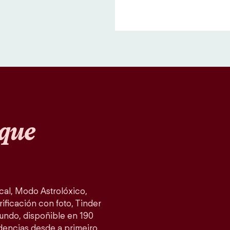
que
al, Modo Astrolóxico,
ificación con foto, Tinder
mundo, dispoñible en 190
idencias desde a primeiro