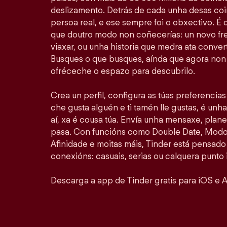
deslizamento. Detrás de cada unha desas coi
persoa real, e ese sempre foi o obxectivo. É
que doutro modo non coñecerías: un novo fr
viaxar, ou unha historia que medra ata convert
Busques o que busques, aínda que agora non 
ofréceche o espazo para descubrilo.
Crea un perfil, configura as túas preferencia
che gusta alguén e ti tamén lle gustas, é unha
aí, xa é cousa túa. Envía unha mensaxe, plan
pasa. Con funcións como Double Date, Modo 
Afinidade e moitas máis, Tinder está pensado
conexións: casuais, serias ou calquera punto 
Descarga a app de Tinder gratis para iOS e A