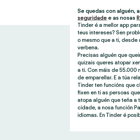
Se quedas con alguén, 
seguridade
e as nosas
R
Tinder é a mellor app pa
teus intereses? Sen probl
o mesmo que a ti, desde 
verbena.
Precisas alguén que quei
quizais queres atopar xe
a ti. Con máis de 55.000 
de emparellar. E a túa rel
Tinder ten funcións que c
fixen en ti as persoas q
atopa alguén que teña a t
cidade, a nosa función P
idiomas. En Tinder é posib