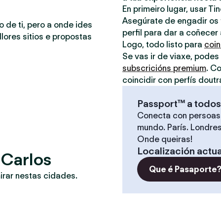
En primeiro lugar, usar Ti
Asegúrate de engadir os t
o de ti, pero a onde ides
perfil para dar a coñecer
lores sitios e propostas
Logo, todo listo para
coin
Se vas ir de viaxe, podes
subscricións premium
. C
coincidir con perfís doutr
Passport™ a todos
Conecta con persoas
mundo. París. Londres
Onde queiras!
Localización actua
 Carlos
Que é Pasaporte
irar nestas cidades.