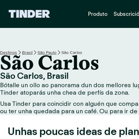
T
Produto
Subscrici
i
n
d
e
r
H
Destinos
Brasil
São Paulo
São Carlos
São Carlos
o
m
e
São Carlos, Brasil
Bótalle un ollo ao panorama dun dos mellores lug
Tinder atoparás unha chea de perfís da zona.
Usa Tinder para coincidir con alguén que compar
ou ter unha quedada para un café. Ou para ir de
Unhas poucas ideas de plan