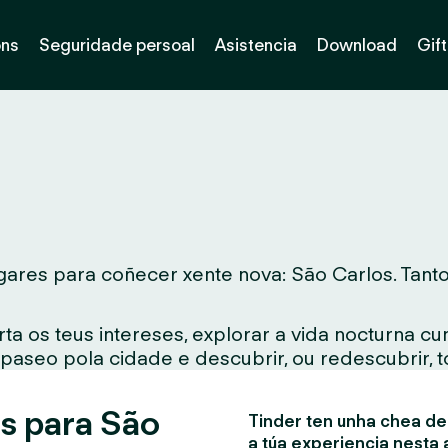
óns
Seguridade persoal
Asistencia
Download
Gif
ares para coñecer xente nova: São Carlos. Tanto 
ta os teus intereses, explorar a vida nocturna c
 paseo pola cidade e descubrir, ou redescubrir, 
s para São
Tinder ten unha chea de 
a túa experiencia nesta 