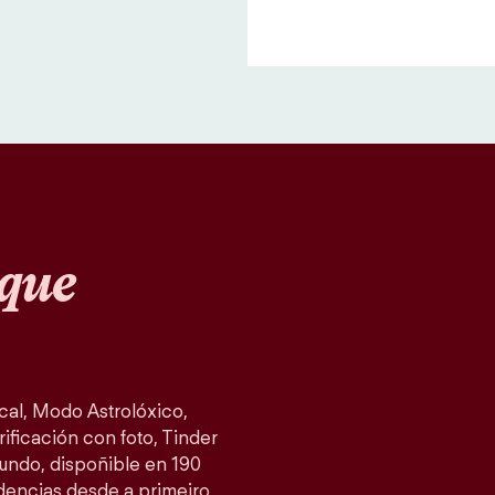
que
al, Modo Astrolóxico,
ificación con foto, Tinder
mundo, dispoñible en 190
idencias desde a primeiro