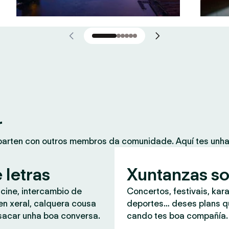
r
mparten con outros membros da comunidade. Aquí tes unh
 letras
Xuntanzas so
 cine, intercambio de
Concertos, festivais, kar
en xeral, calquera cousa
deportes… deses plans 
sacar unha boa conversa.
cando tes boa compañía.