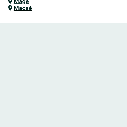
Magé
Macaé