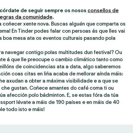
acórdate de seguir sempre os nosos
consellos de
egras da comunidade
.
ra coñecer xente nova. Buscas alguén que comparta os
ema! En Tinder podes falar con persoas ás que lles vai
a boa mesa ata os eventos culturais pasando pola
ra navegar contigo polas multitudes dun festival? Ou
nte á que lle preocupe o cambio climático tanto como
millóns de coincidencias ata a data, algo saberemos
ación coas citas en liña acaba de mellorar aínda máis:
he axudan a obter a máxima visibilidade e a que se
ue che gustan. Coñece amantes do café coma ti ou
úa afección polo bádminton. E, se estas fóra da túa
assport lévate a máis de 190 países e en máis de 40
le todo isto e máis!