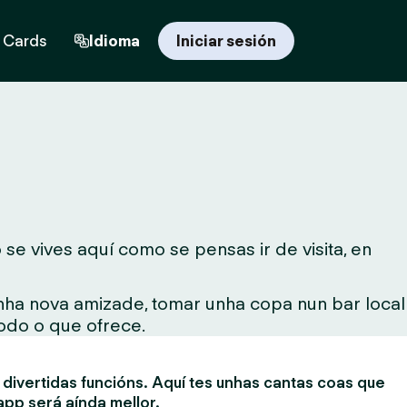
t Cards
Idioma
Iniciar sesión
se vives aquí como se pensas ir de visita, en
unha nova amizade, tomar unha copa nun bar local
todo o que ofrece.
divertidas funcións. Aquí tes unhas cantas coas que
app será aínda mellor.