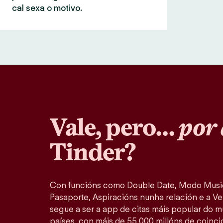
cal sexa o motivo.
Vale, pero…
por 
Tinder?
Con funcións como Double Date, Modo Music
Pasaporte, Aspiracións nunha relación e a Ver
segue a ser a app de citas máis popular do 
países, con máis de 55 000 millóns de coinc