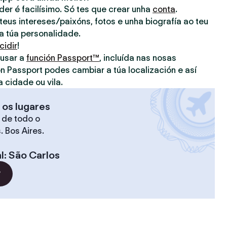
nder é facilísimo. Só tes que crear unha
conta
.
eus intereses/paixóns, fotos e unha biografía ao teu
 a túa personalidade.
cidir
!
 usar a
función Passport™
, incluída nas nosas
on Passport podes cambiar a túa localización e así
a cidade ou vila.
 os lugares
 de todo o
. Bos Aires.
l
:
São Carlos
?