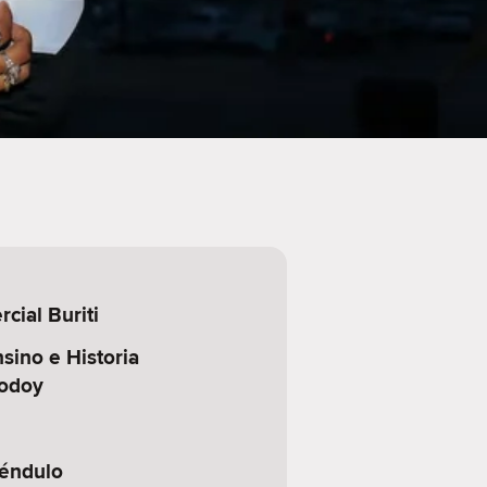
cial Buriti
sino e Historia
Godoy
éndulo