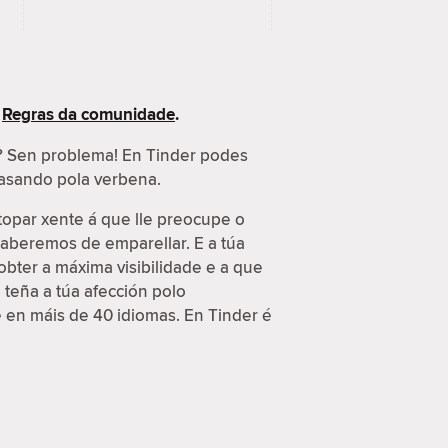
s
Regras da comunidade
.
s? Sen problema! En Tinder podes
 pasando pola verbena.
topar xente á que lle preocupe o
 saberemos de emparellar. E a túa
obter a máxima visibilidade e a que
 teña a túa afección polo
e en máis de 40 idiomas. En Tinder é