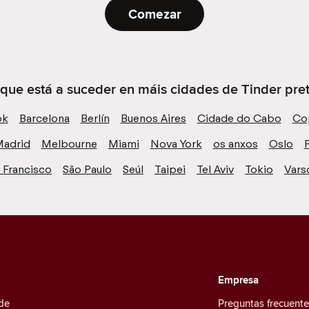
Comezar
 que está a suceder en máis cidades de Tinder preto
ok
Barcelona
Berlín
Buenos Aires
Cidade do Cabo
Co
adrid
Melbourne
Miami
Nova York
os anxos
Oslo
P
 Francisco
São Paulo
Seúl
Taipei
Tel Aviv
Tokio
Vars
Empresa
de
Preguntas frecuent