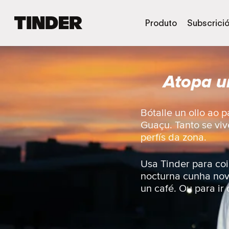
T
Produto
Subscrici
i
n
d
e
Atopa u
r
H
o
m
Bótalle un ollo ao
e
Guaçu. Tanto se viv
perfís da zona.
Usa Tinder para coi
nocturna cunha nov
un café. Ou para ir