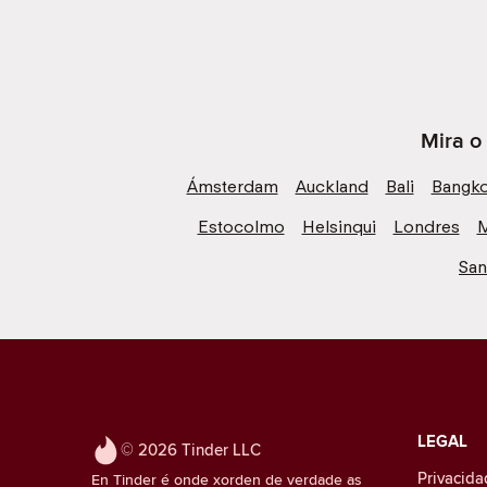
Mira o
Ámsterdam
Auckland
Bali
Bangk
Estocolmo
Helsinqui
Londres
M
San
LEGAL
© 2026 Tinder LLC
Privacida
En Tinder é onde xorden de verdade as