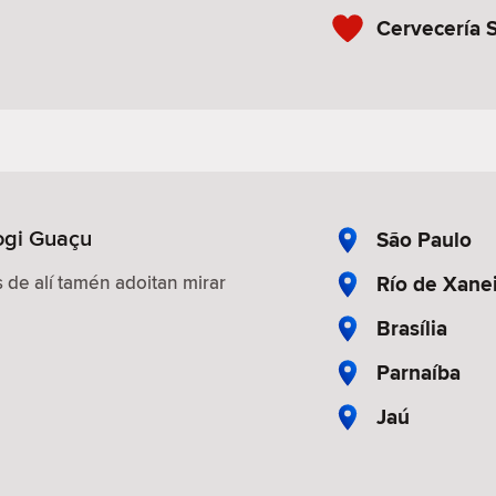
Cervecería 
ogi Guaçu
São Paulo
Río de Xane
 de alí tamén adoitan mirar
Brasília
Parnaíba
Jaú