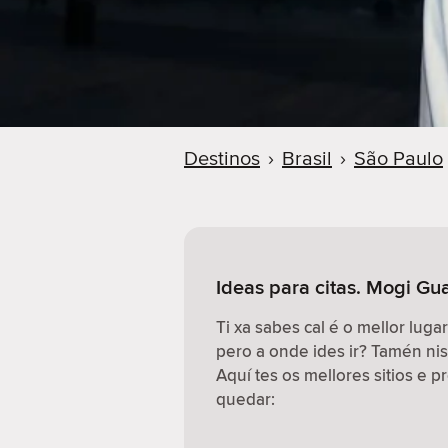
Destinos
›
Brasil
›
São Paulo
Ideas para citas. Mogi Gua
Ti xa sabes cal é o mellor lugar
pero a onde ides ir? Tamén n
Aquí tes os mellores sitios e 
quedar: