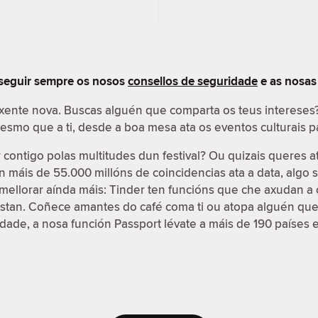
 seguir sempre os nosos
consellos de seguridade
e as nosa
 xente nova. Buscas alguén que comparta os teus interese
 mesmo que a ti, desde a boa mesa ata os eventos culturais
contigo polas multitudes dun festival? Ou quizais queres a
on máis de 55.000 millóns de coincidencias ata a data, algo
e mellorar aínda máis: Tinder ten funcións que che axudan a 
ustan. Coñece amantes do café coma ti ou atopa alguén que
cidade, a nosa función Passport lévate a máis de 190 países 