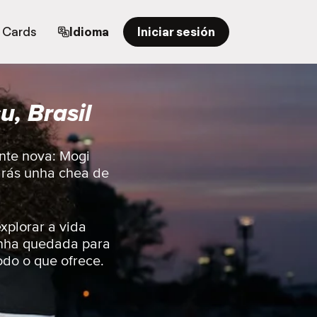
t Cards
Idioma
Iniciar sesión
, Brasil
nte nova: Mogi
parás unha chea de
xplorar a vida
unha quedada para
odo o que ofrece.