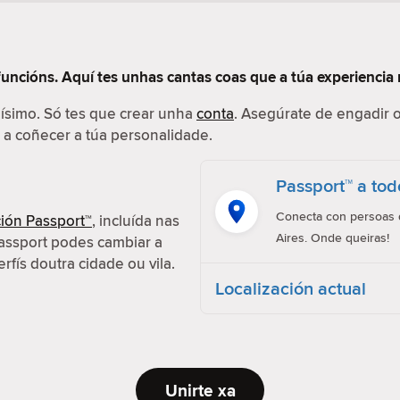
funcións. Aquí tes unhas cantas coas que a túa experiencia 
ilísimo. Só tes que crear unha
conta
. Asegúrate de engadir o
r a coñecer a túa personalidade.
Passport™ a tod
Conecta con persoas d
ión Passport™
, incluída nas
Aires. Onde queiras!
assport podes cambiar a
erfís doutra cidade ou vila.
Localización actual
Unirte xa