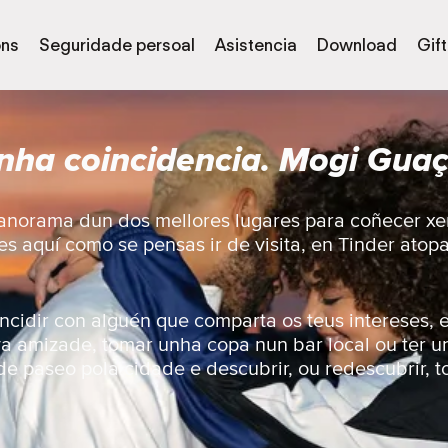
óns
Seguridade persoal
Asistencia
Download
Gif
nha coincidencia. Mogi Guaçu
 panorama dun dos mellores lugares para coñecer xe
es aquí como se pensas ir de visita, en Tinder ato
ncidir con alguén que comparta os teus intereses, e
a amizade, tomar unha copa nun bar local ou ter 
 de paseo pola cidade e descubrir, ou redescubrir, t