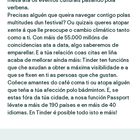
mesa ata os eventos culturais pasando pola
verbena.
Precisas alguén que queira navegar contigo polas
multitudes dun festival? Ou quizais queres atopar
xente á que lle preocupe o cambio climático tanto
como a ti. Con máis de 55.000 millóns de
coincidencias ata a data, algo saberemos de
emparellar. E a túa relación coas citas en liña
acaba de mellorar aínda máis: Tinder ten funcións
que che axudan a obter a máxima visibilidade e a
que se fixen en ti as persoas que che gustan.
Coñece amantes do café coma ti ou atopa alguén
que teña a túa afección polo bádminton. E, se
estas fóra da túa cidade, a nosa función Passport
lévate a máis de 190 países e en máis de 40
idiomas. En Tinder é posible todo isto e máis!