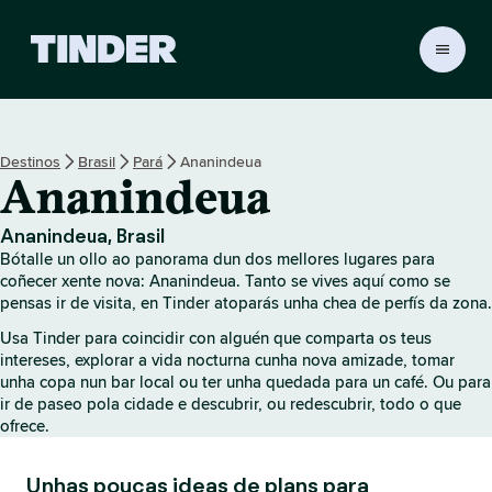
T
i
n
d
e
Destinos
Brasil
Pará
Ananindeua
r
Ananindeua
H
o
m
Ananindeua, Brasil
e
Bótalle un ollo ao panorama dun dos mellores lugares para
coñecer xente nova: Ananindeua. Tanto se vives aquí como se
pensas ir de visita, en Tinder atoparás unha chea de perfís da zona.
Usa Tinder para coincidir con alguén que comparta os teus
intereses, explorar a vida nocturna cunha nova amizade, tomar
unha copa nun bar local ou ter unha quedada para un café. Ou para
ir de paseo pola cidade e descubrir, ou redescubrir, todo o que
ofrece.
Unhas poucas ideas de plans para