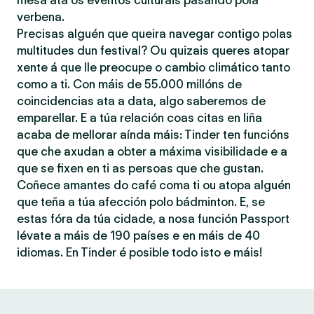
mesa ata os eventos culturais pasando pola
verbena.
Precisas alguén que queira navegar contigo polas
multitudes dun festival? Ou quizais queres atopar
xente á que lle preocupe o cambio climático tanto
como a ti. Con máis de 55.000 millóns de
coincidencias ata a data, algo saberemos de
emparellar. E a túa relación coas citas en liña
acaba de mellorar aínda máis: Tinder ten funcións
que che axudan a obter a máxima visibilidade e a
que se fixen en ti as persoas que che gustan.
Coñece amantes do café coma ti ou atopa alguén
que teña a túa afección polo bádminton. E, se
estas fóra da túa cidade, a nosa función Passport
lévate a máis de 190 países e en máis de 40
idiomas. En Tinder é posible todo isto e máis!