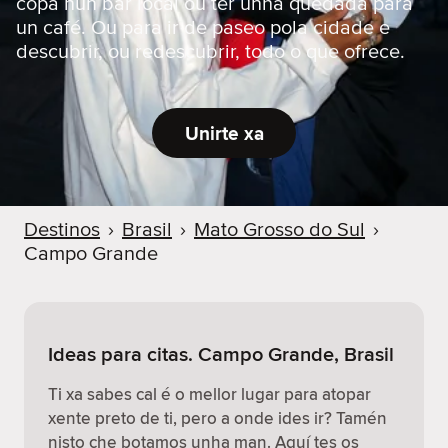
copa nun bar local ou ter unha quedada para
un café. Ou para ir de paseo pola cidade e
descubrir, ou redescubrir, todo o que ofrece.
Unirte xa
Destinos
›
Brasil
›
Mato Grosso do Sul
›
Campo Grande
Ideas para citas. Campo Grande, Brasil
Ti xa sabes cal é o mellor lugar para atopar
xente preto de ti, pero a onde ides ir? Tamén
nisto che botamos unha man. Aquí tes os