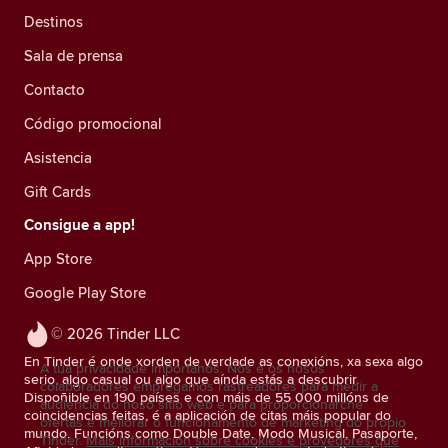
Destinos
Sala de prensa
Contacto
Código promocional
Asistencia
Gift Cards
Consigue a app!
App Store
Google Play Store
© 2026 Tinder LLC
En Tinder é onde xorden de verdade as conexións, xa sexa algo
A túa privacidade impórtanos. Nós e os nosos
serio, algo casual ou algo que aínda estás a descubrir.
colaboradores empregamos rastreadores para medir a
Dispoñible en 190 países e con máis de 55 000 millóns de
audiencia do noso sitio web e para proporcionarche
coincidencias feitas, é a aplicación de citas máis popular do
ofertas e mellorar o funcionamento de marketing do propio
mundo. Funcións como Double Date, Modo Musical, Pasaporte,
Tinder.
Máis información sobre cookies e provedores que