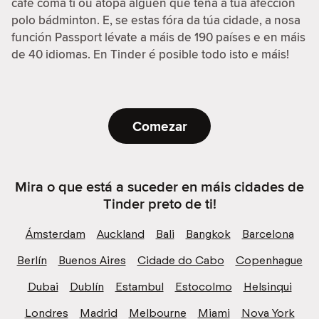
café coma ti ou atopa alguén que teña a túa afección
polo bádminton. E, se estas fóra da túa cidade, a nosa
función Passport lévate a máis de 190 países e en máis
de 40 idiomas. En Tinder é posible todo isto e máis!
Comezar
Mira o que está a suceder en máis cidades de
Tinder preto de ti!
Ámsterdam
Auckland
Bali
Bangkok
Barcelona
Berlín
Buenos Aires
Cidade do Cabo
Copenhague
Dubai
Dublín
Estambul
Estocolmo
Helsinqui
Londres
Madrid
Melbourne
Miami
Nova York