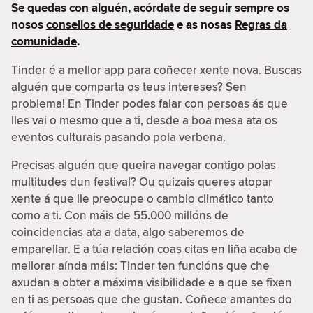
Se quedas con alguén, acórdate de seguir sempre os
nosos
consellos de seguridade
e as nosas
Regras da
comunidade
.
Tinder é a mellor app para coñecer xente nova. Buscas
alguén que comparta os teus intereses? Sen
problema! En Tinder podes falar con persoas ás que
lles vai o mesmo que a ti, desde a boa mesa ata os
eventos culturais pasando pola verbena.
Precisas alguén que queira navegar contigo polas
multitudes dun festival? Ou quizais queres atopar
xente á que lle preocupe o cambio climático tanto
como a ti. Con máis de 55.000 millóns de
coincidencias ata a data, algo saberemos de
emparellar. E a túa relación coas citas en liña acaba de
mellorar aínda máis: Tinder ten funcións que che
axudan a obter a máxima visibilidade e a que se fixen
en ti as persoas que che gustan. Coñece amantes do