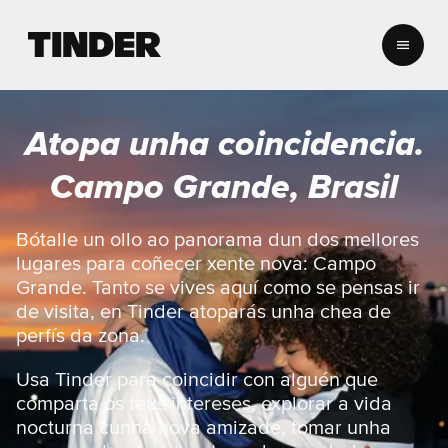
T
i
n
d
e
Atopa unha coincidencia.
r
H
Campo Grande, Brasil
o
m
e
Bótalle un ollo ao panorama dun dos mellores
lugares para coñecer xente nova: Campo
Grande. Tanto se vives aquí como se pensas ir
de visita, en Tinder atoparás unha chea de
perfís da zona.
Usa Tinder para coincidir con alguén que
comparta os teus intereses, explorar a vida
nocturna cunha nova amizade, tomar unha