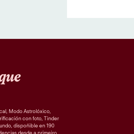
que
al, Modo Astrolóxico,
ificación con foto, Tinder
mundo, dispoñible en 190
idencias desde a primeiro