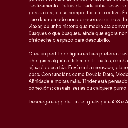
deslizamento. Detrás de cada unha desas coi
persoa real, e ese sempre foi o obxectivo. É
que doutro modo non coñecerías: un novo fr
viaxar, ou unha historia que medra ata convert
Busques o que busques, aínda que agora non 
ofréceche o espazo para descubrilo.
Crea un perfil, configura as túas preferencia
che gusta alguén e ti tamén lle gustas, é unha
aí, xa é cousa túa. Envía unha mensaxe, plan
pasa. Con funcións como Double Date, Modo 
Afinidade e moitas máis, Tinder está pensado
conexións: casuais, serias ou calquera punto 
Descarga a app de Tinder gratis para iOS e A