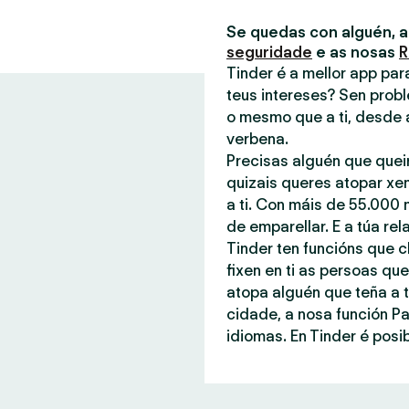
Se quedas con alguén, 
seguridade
e as nosas
R
Tinder é a mellor app pa
teus intereses? Sen probl
o mesmo que a ti, desde 
verbena.
Precisas alguén que quei
quizais queres atopar xe
a ti. Con máis de 55.000 
de emparellar. E a túa rel
Tinder ten funcións que c
fixen en ti as persoas q
atopa alguén que teña a t
cidade, a nosa función P
idiomas. En Tinder é posib