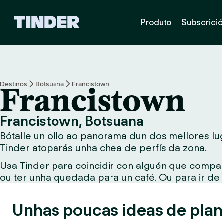
T
Produto
Subscrici
i
n
d
e
r
H
Destinos
Botsuana
Francistown
Francistown
o
m
e
Francistown, Botsuana
Bótalle un ollo ao panorama dun dos mellores lug
Tinder atoparás unha chea de perfís da zona.
Usa Tinder para coincidir con alguén que compar
ou ter unha quedada para un café. Ou para ir de
Unhas poucas ideas de plan