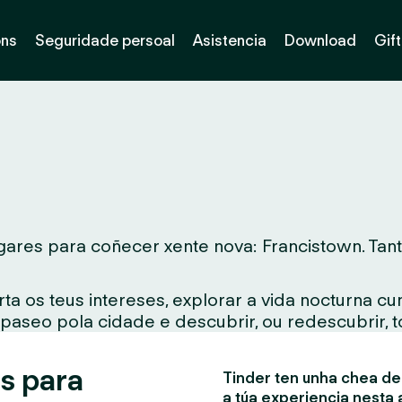
óns
Seguridade persoal
Asistencia
Download
Gif
ares para coñecer xente nova: Francistown. Tanto
ta os teus intereses, explorar a vida nocturna c
 paseo pola cidade e descubrir, ou redescubrir, 
s para
Tinder ten unha chea de 
a túa experiencia nesta 