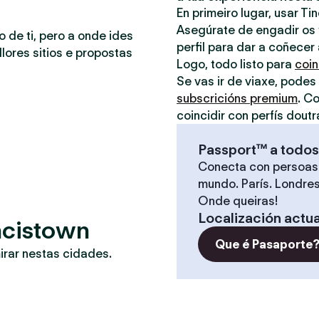
En primeiro lugar, usar Ti
Asegúrate de engadir os t
o de ti, pero a onde ides
perfil para dar a coñecer
lores sitios e propostas
Logo, todo listo para
coin
Se vas ir de viaxe, podes
subscricións premium
. C
coincidir con perfís doutr
Passport™ a todos
Conecta con persoas
mundo. París. Londres
Onde queiras!
Localización actua
ancistown
Que é Pasaporte
irar nestas cidades.