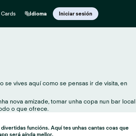
t Cards
Idioma
Iniciar sesión
 se vives aquí como se pensas ir de visita, en
unha nova amizade, tomar unha copa nun bar local
todo o que ofrece.
divertidas funcións. Aquí tes unhas cantas coas que
app será aínda mellor.