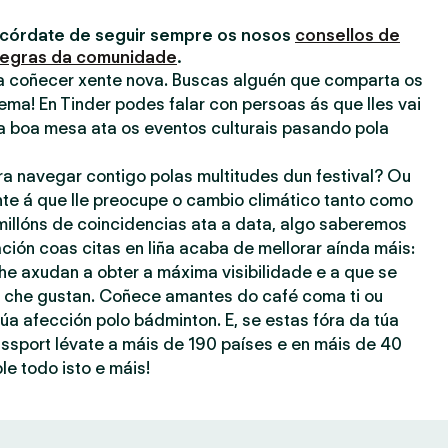
acórdate de seguir sempre os nosos
consellos de
egras da comunidade
.
ra coñecer xente nova. Buscas alguén que comparta os
ema! En Tinder podes falar con persoas ás que lles vai
a boa mesa ata os eventos culturais pasando pola
ra navegar contigo polas multitudes dun festival? Ou
nte á que lle preocupe o cambio climático tanto como
millóns de coincidencias ata a data, algo saberemos
ación coas citas en liña acaba de mellorar aínda máis:
he axudan a obter a máxima visibilidade e a que se
ue che gustan. Coñece amantes do café coma ti ou
úa afección polo bádminton. E, se estas fóra da túa
assport lévate a máis de 190 países e en máis de 40
le todo isto e máis!