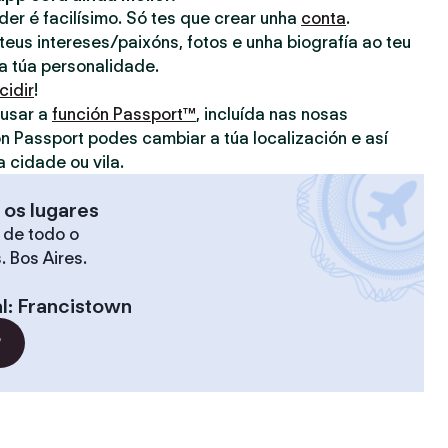
nder é facilísimo. Só tes que crear unha
conta
.
eus intereses/paixóns, fotos e unha biografía ao teu
 a túa personalidade.
cidir
!
 usar a
función Passport™
, incluída nas nosas
on Passport podes cambiar a túa localización e así
a cidade ou vila.
 os lugares
 de todo o
. Bos Aires.
l
:
Francistown
?