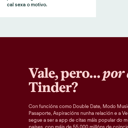
cal sexa o motivo.
Vale, pero…
por 
Tinder?
Con funcións como Double Date, Modo Music
Pasaporte, Aspiracións nunha relación e a Ver
segue a ser a app de citas máis popular do 
países, con máis de 55 000 millóns de coinc