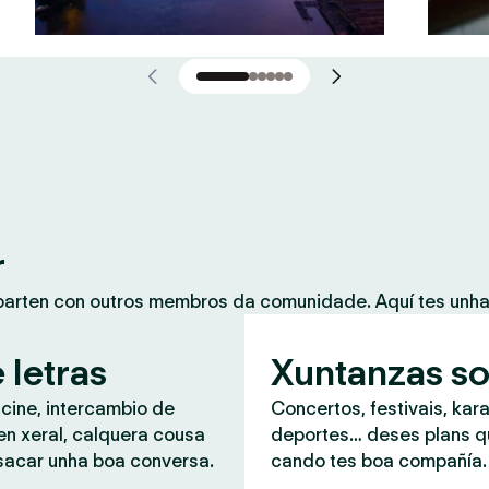
r
mparten con outros membros da comunidade. Aquí tes unh
 letras
Xuntanzas so
 cine, intercambio de
Concertos, festivais, kar
en xeral, calquera cousa
deportes… deses plans 
sacar unha boa conversa.
cando tes boa compañía.