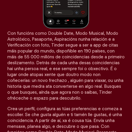
Con funcións como Double Date, Modo Musical, Modo
Astrolóxico, Pasaporte, Aspiracións nunha relación e a
Verificación con foto, Tinder segue a ser a app de citas
máis popular do mundo, dispoñible en 190 países, con
máis de 55 000 millóns de coincidencias desde a primeiro
deslizamento. Detrás de cada unha desas coincidencias
hai unha persoa real, e ese sempre foi o obxectivo. É o
lugar onde atopas xente que doutro modo non
coñecerías: un novo frechazo , alguén para viaxar, ou unha
historia que medra ata converterse en algo real. Busques
o que busques, aínda que agora non o saibas, Tinder
ofréceche o espazo para descubrilo.
Crea un perfil, configura as túas preferencias e comeza a
escoller. Se che gusta alguén e ti tamén lle gustas, é unha
coincidencia. A partir de aí, xa é cousa túa. Envía unha
mensaxe, planea algo, e descubre o que pasa. Con