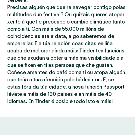
verbena.
Precisas alguén que queira navegar contigo polas
multitudes dun festival? Ou quizais queres atopar
xente á que lle preocupe o cambio climático tanto
como a ti. Con máis de 55.000 millóns de
coincidencias ata a data, algo saberemos de
emparellar. E a túa relación coas citas en liña
acaba de mellorar aínda máis: Tinder ten funcións
que che axudan a obter a máxima visibilidade e a
que se fixen en ti as persoas que che gustan.
Coñece amantes do café coma ti ou atopa alguén
que teña a túa afección polo bádminton. E, se
estas fóra da túa cidade, a nosa función Passport
lévate a máis de 190 países e en máis de 40
idiomas. En Tinder é posible todo isto e máis!