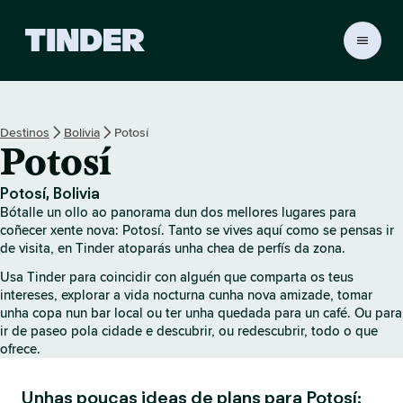
T
i
n
d
e
Destinos
Bolivia
Potosí
r
Potosí
H
o
m
Potosí, Bolivia
e
Bótalle un ollo ao panorama dun dos mellores lugares para
coñecer xente nova: Potosí. Tanto se vives aquí como se pensas ir
de visita, en Tinder atoparás unha chea de perfís da zona.
Usa Tinder para coincidir con alguén que comparta os teus
intereses, explorar a vida nocturna cunha nova amizade, tomar
unha copa nun bar local ou ter unha quedada para un café. Ou para
ir de paseo pola cidade e descubrir, ou redescubrir, todo o que
ofrece.
Unhas poucas ideas de plans para Potosí: