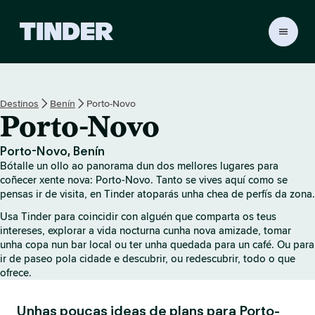
T
i
n
d
e
Destinos
Benín
Porto-Novo
r
Porto-Novo
H
o
m
Porto-Novo, Benín
e
Bótalle un ollo ao panorama dun dos mellores lugares para
coñecer xente nova: Porto-Novo. Tanto se vives aquí como se
pensas ir de visita, en Tinder atoparás unha chea de perfís da zona.
Usa Tinder para coincidir con alguén que comparta os teus
intereses, explorar a vida nocturna cunha nova amizade, tomar
unha copa nun bar local ou ter unha quedada para un café. Ou para
ir de paseo pola cidade e descubrir, ou redescubrir, todo o que
ofrece.
Unhas poucas ideas de plans para Porto-