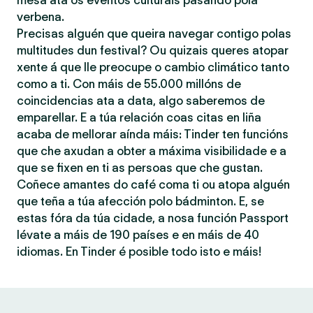
mesa ata os eventos culturais pasando pola
verbena.
Precisas alguén que queira navegar contigo polas
multitudes dun festival? Ou quizais queres atopar
xente á que lle preocupe o cambio climático tanto
como a ti. Con máis de 55.000 millóns de
coincidencias ata a data, algo saberemos de
emparellar. E a túa relación coas citas en liña
acaba de mellorar aínda máis: Tinder ten funcións
que che axudan a obter a máxima visibilidade e a
que se fixen en ti as persoas que che gustan.
Coñece amantes do café coma ti ou atopa alguén
que teña a túa afección polo bádminton. E, se
estas fóra da túa cidade, a nosa función Passport
lévate a máis de 190 países e en máis de 40
idiomas. En Tinder é posible todo isto e máis!