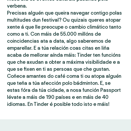
verbena.
Precisas alguén que queira navegar contigo polas
multitudes dun festival? Ou quizais queres atopar
xente á que lle preocupe o cambio climático tanto
como a ti. Con máis de 55.000 millóns de
coincidencias ata a data, algo saberemos de
emparellar. E a túa relación coas citas en liña
acaba de mellorar aínda máis: Tinder ten funcións
que che axudan a obter a máxima visibilidade e a
que se fixen en ti as persoas que che gustan.
Coñece amantes do café coma ti ou atopa alguén
que teña a túa afección polo bádminton. E, se
estas fóra da túa cidade, a nosa función Passport
lévate a máis de 190 países e en máis de 40
idiomas. En Tinder é posible todo isto e máis!