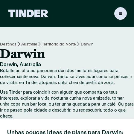
T
i
n
d
e
Destinos
Australia
Territorio do Norte
Darwin
r
Darwin
H
o
m
Darwin, Australia
e
Bótalle un ollo ao panorama dun dos mellores lugares para
coñecer xente nova: Darwin. Tanto se vives aquí como se pensas ir
de visita, en Tinder atoparás unha chea de perfís da zona.
Usa Tinder para coincidir con alguén que comparta os teus
intereses, explorar a vida nocturna cunha nova amizade, tomar
unha copa nun bar local ou ter unha quedada para un café. Ou para
ir de paseo pola cidade e descubrir, ou redescubrir, todo o que
ofrece.
Unhas poucas ideas de plans para Darwin: