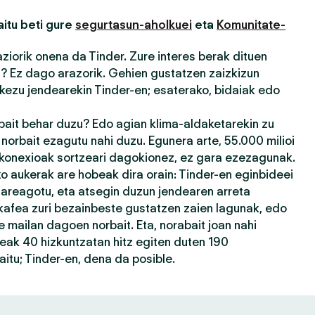
itu beti gure
segurtasun-aholkuei
eta
Komunitate-
iorik onena da Tinder. Zure interes berak dituen
u? Ez dago arazorik. Gehien gustatzen zaizkizun
kezu jendearekin Tinder-en; esaterako, bidaiak edo
rbait behar duzu? Edo agian klima-aldaketarekin zu
orbait ezagutu nahi duzu. Egunera arte, 55.000 milioi
 konexioak sortzeari dagokionez, ez gara ezezagunak.
 aukerak are hobeak dira orain: Tinder-en eginbideei
 areagotu, eta atsegin duzun jendearen arreta
kafea zuri bezainbeste gustatzen zaien lagunak, edo
 mailan dagoen norbait. Eta, norabait joan nahi
eak 40 hizkuntzatan hitz egiten duten 190
itu; Tinder-en, dena da posible.