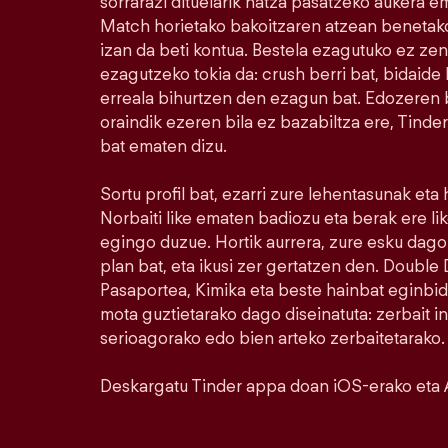
sorrarazi dituelarik hatza pasatzeko aukera e
Match horietako bakoitzaren atzean benetako
izan da beti kontua. Bestela ezagutuko ez ze
ezagutzeko tokia da: crush berri bat, bidaide b
erreala bihurtzen den ezagun bat. Edozeren bi
oraindik ezeren bila ez bazabiltza ere, Tinde
bat ematen dizu.
Sortu profil bat, ezarri zure lehentasunak eta
Norbaiti like ematen badiozu eta berak ere l
egingo duzue. Hortik aurrera, zure esku dago.
plan bat, eta ikusi zer gertatzen den. Doubl
Pasaportea, Kimika eta beste hainbat eginbid
mota guztietarako dago diseinatuta: zerbait i
serioagorako edo bien arteko zerbaitetarako.
Deskargatu Tinder appa doan iOS-erako eta 