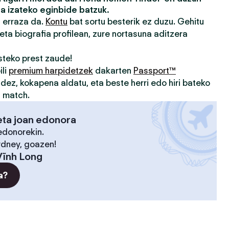
a izateko eginbide batzuk.
a erraza da.
Kontu
bat sortu besterik ez duzu. Gehitu
eta biografia profilean, zure nortasuna aditzera
teko prest zaude!
ili
premium harpidetzek
dakarten
Passport™
idez, kokapena aldatu, eta beste herri edo hiri bateko
u match.
eta joan edonora
edonorekin.
ydney, goazen!
Vĩnh Long
a?