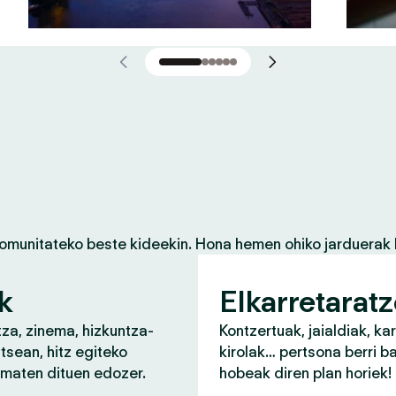
komunitateko beste kideekin. Hona hemen ohiko jarduerak 
k
Elkarretarat
za, zinema, hizkuntza-
Kontzertuak, jaialdiak, ka
tsean, hitz egiteko
kirolak… pertsona berri b
ematen dituen edozer.
hobeak diren plan horiek!