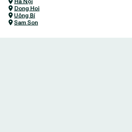
Hà Nội
Dong Hoi
Uông Bí
Sam Son