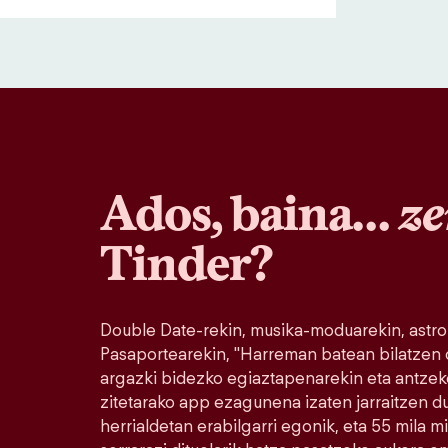
Ados, baina…
ze
Tinder?
Double Date-rekin, musika-moduarekin, astro
Pasaportearekin, "Harreman batean bilatzen
argazki bidezko egiaztapenarekin eta antzek
zitetarako app ezagunena izaten jarraitzen 
herrialdetan erabilgarri egonik, eta 55 mila 