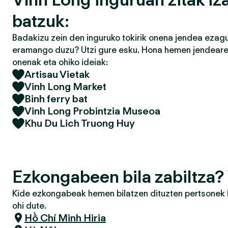
batzuk:
Badakizu zein den inguruko tokirik onena jendea ezagu
eramango duzu? Utzi gure esku. Hona hemen jendearek
onenak eta ohiko ideiak:
Artisau Vietak
Vinh Long Market
Binh ferry bat
Vinh Long Probintzia Museoa
Khu Du Lich Truong Huy
Ezkongabeen bila zabiltza?
Kide ezkongabeak hemen bilatzen dituzten pertsonek h
ohi dute.
Hồ Chí Minh Hiria