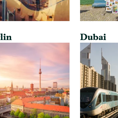
lin
Dubai