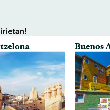
irietan!
tzelona
Buenos A