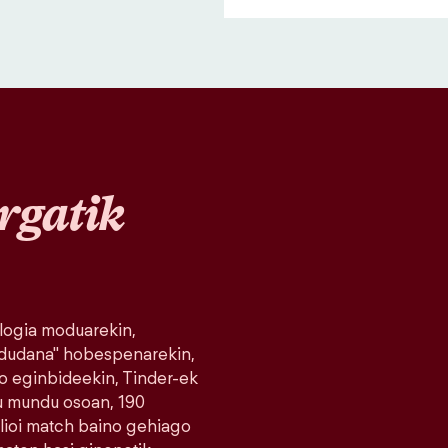
rgatik
logia moduarekin,
 dudana" hobespenarekin,
o eginbideekin, Tinder-ek
du mundu osoan, 190
milioi match baino gehiago