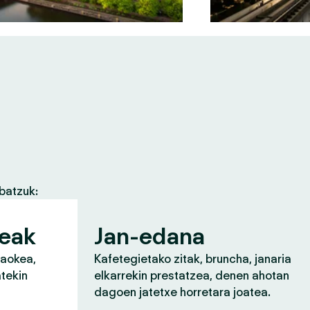
batzuk:
zeak
Jan-edana
raokea,
Kafetegietako zitak, bruncha, janaria
atekin
elkarrekin prestatzea, denen ahotan
dagoen jatetxe horretara joatea.