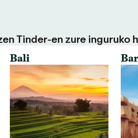
tzen Tinder-en zure inguruko h
Bali
Bar