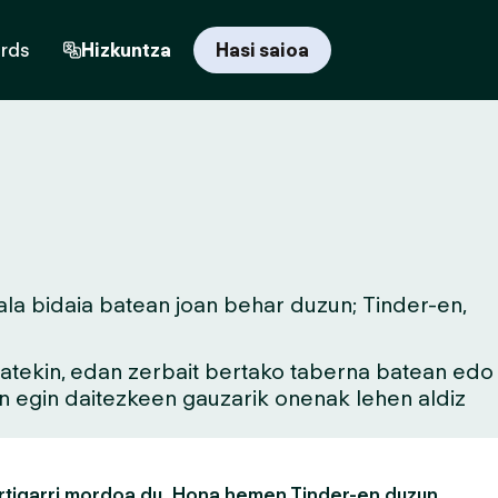
ards
Hizkuntza
Hasi saioa
ala bidaia batean joan behar duzun; Tinder-en,
 batekin, edan zerbait bertako taberna batean edo
an egin daitezkeen gauzarik onenak lehen aldiz
rtigarri mordoa du. Hona hemen Tinder-en duzun