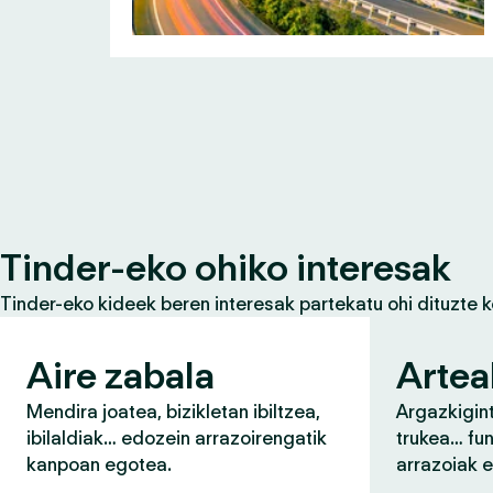
Tinder-eko ohiko interesak
Tinder-eko kideek beren interesak partekatu ohi dituzte 
Aire zabala
Artea
Mendira joatea, bizikletan ibiltzea,
Argazkigint
ibilaldiak… edozein arrazoirengatik
trukea… fun
kanpoan egotea.
arrazoiak 