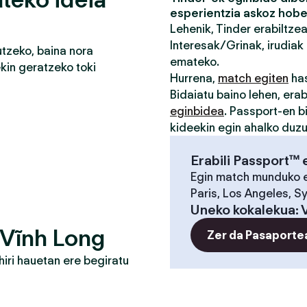
esperientzia askoz hobe
Lehenik, Tinder erabiltze
Interesak/Grinak, irudiak 
tzeko, baina nora
emateko.
in geratzeko toki
Hurrena,
match egiten
has
Bidaiatu baino lehen, erab
eginbidea
. Passport-en b
kideekin egin ahalko duz
Erabili Passport™ 
Egin match munduko 
Paris, Los Angeles, S
Uneko kokalekua
:
 Vĩnh Long
Zer da Pasaporte
iri hauetan ere begiratu