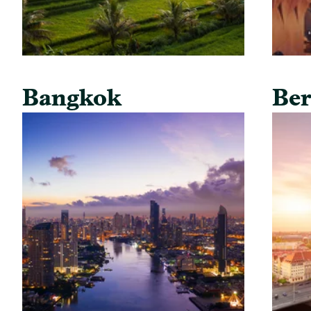
Bangkok
Ber