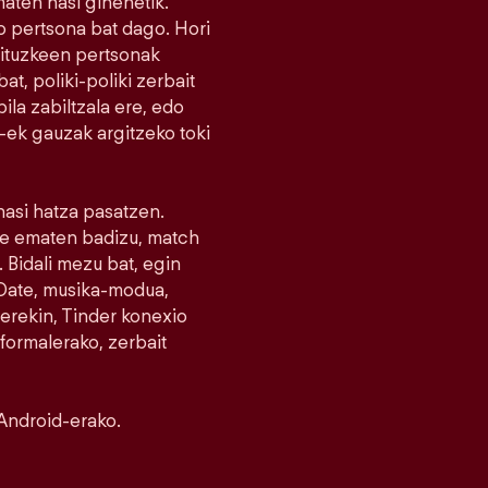
maten hasi ginenetik.
 pertsona bat dago. Hori
nituzkeen pertsonak
at, poliki-poliki zerbait
la zabiltzala ere, edo
r-ek gauzak argitzeko toki
 hasi hatza pasatzen.
ike ematen badizu, match
 Bidali mezu bat, egin
e Date, musika-modua,
erekin, Tinder konexio
nformalerako, zerbait
Android-erako.