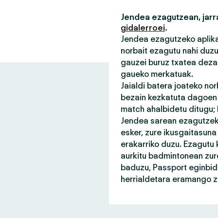
Jendea ezagutzean, jarra
gidalerroei
.
Jendea ezagutzeko aplikaz
norbait ezagutu nahi duz
gauzei buruz txatea deza
gaueko merkatuak.
Jaialdi batera joateko no
bezain kezkatuta dagoen n
match ahalbidetu ditugu;
Jendea sarean ezagutzeko
esker, zure ikusgaitasuna
erakarriko duzu. Ezagutu 
aurkitu badmintonean zure
baduzu, Passport eginbid
herrialdetara eramango za