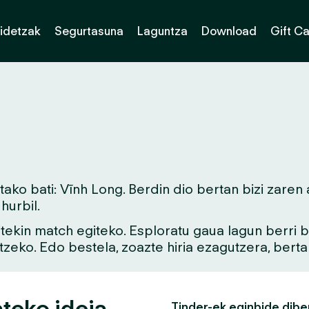
idetzak
Segurtasuna
Laguntza
Download
Gift C
ko bati: Vĩnh Long. Berdin dio bertan bizi zaren 
urbil.
aitekin match egiteko. Esploratu gaua lagun berri
tzeko. Edo bestela, zoazte hiria ezagutzera, bert
ateko ideia
Tinder-ek eginbide dibe