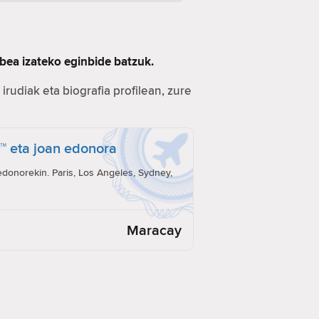
bea izateko eginbide batzuk.
irudiak eta biografia profilean, zure
t™ eta joan edonora
onorekin. Paris, Los Angeles, Sydney,
Maracay