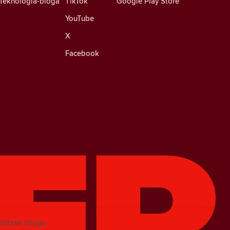
Teknologia-bloga
TikTok
Google Play Store
YouTube
X
Facebook
biltzen ditugu