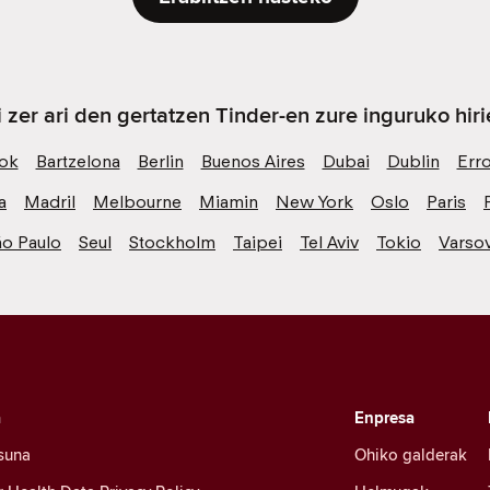
i zer ari den gertatzen Tinder-en zure inguruko hiri
ok
Bartzelona
Berlin
Buenos Aires
Dubai
Dublin
Err
a
Madril
Melbourne
Miamin
New York
Oslo
Paris
ão Paulo
Seul
Stockholm
Taipei
Tel Aviv
Tokio
Varsov
a
Enpresa
suna
Ohiko galderak