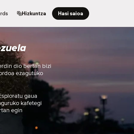
ards
Hizkuntza
Hasi saioa
ezuela
rdin dio bertan bizi
mordoa ezagutuko
 Esploratu gaua
nguruko kafetegi
rtan egin