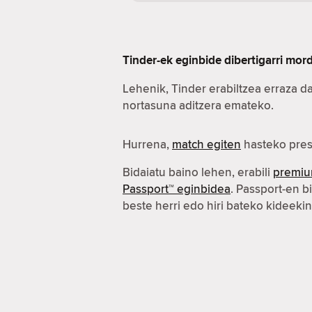
Tinder-ek eginbide dibertigarri mo
Lehenik, Tinder erabiltzea erraza d
nortasuna aditzera emateko.
Hurrena,
match egiten
hasteko pres
Bidaiatu baino lehen, erabili
premiu
Passport™ eginbidea
. Passport-en b
beste herri edo hiri bateko kideeki