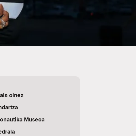
rala oinez
ndartza
onautika Museoa
edrala