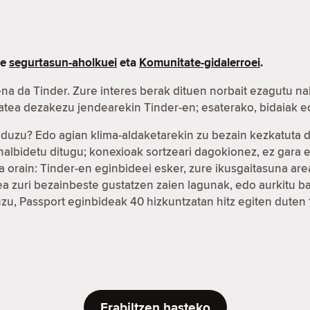
re
segurtasun-aholkuei
eta
Komunitate-gidalerroei
.
na da Tinder. Zure interes berak dituen norbait ezagutu na
xatea dezakezu jendearekin Tinder-en; esaterako, bidaiak
r duzu? Edo agian klima-aldaketarekin zu bezain kezkatuta
ahalbidetu ditugu; konexioak sortzeari dagokionez, ez gar
 orain: Tinder-en eginbideei esker, zure ikusgaitasuna ar
fea zuri bezainbeste gustatzen zaien lagunak, edo aurkitu
duzu, Passport eginbideak 40 hizkuntzatan hitz egiten duten
Erabiltzen hasteko