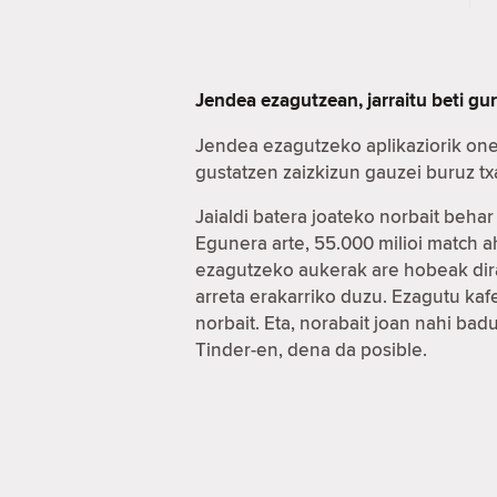
Jendea ezagutzean, jarraitu beti gu
Jendea ezagutzeko aplikaziorik one
gustatzen zaizkizun gauzei buruz t
Jaialdi batera joateko norbait beha
Egunera arte, 55.000 milioi match 
ezagutzeko aukerak are hobeak dira
arreta erakarriko duzu. Ezagutu ka
norbait. Eta, norabait joan nahi ba
Tinder-en, dena da posible.