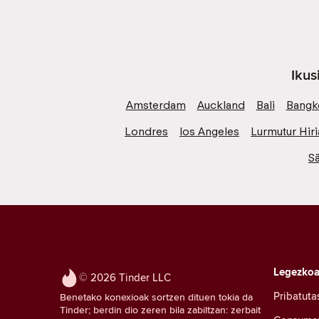
Ikus
Amsterdam
Auckland
Bali
Bangk
Londres
los Angeles
Lurmutur Hiri
S
Legezko
© 2026 Tinder LLC
Pribatuta
Benetako konexioak sortzen dituen tokia da
Tinder; berdin dio zeren bila zabiltzan: zerbait