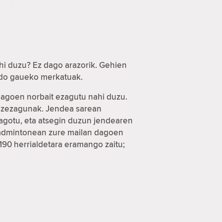
hi duzu? Ez dago arazorik. Gehien
 edo gaueko merkatuak.
 dagoen norbait ezagutu nahi duzu.
a ezezagunak. Jendea sarean
eagotu, eta atsegin duzun jendearen
 badmintonean zure mailan dagoen
 190 herrialdetara eramango zaitu;