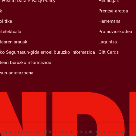
Health Data Privacy Policy
Helmugak
k
Prentsa-aretoa
litika
Harremana
ntelektuala
Promozio-kodea
tearen arauak
Laguntza
ko Segurtasun-gidalerroei buruzko informazioa
Gift Cards
eari buruzko informazioa
tasun-adierazpena
u zure pribatutasuna. Gure bazkideek eta guk jarraipen-tresnak era