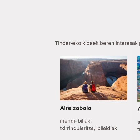
Tinder-eko kideek beren interesak 
Aire zabala
mendi-ibiliak,
a
txirrindularitza, ibilaldiak
t