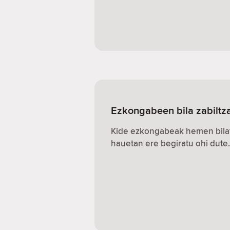
Ezkongabeen bila zabiltz
Kide ezkongabeak hemen bilat
hauetan ere begiratu ohi dute.