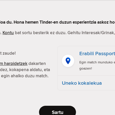
rdoa du. Hona hemen Tinder-en duzun esperientzia askoz ho
a.
Kontu
bat sortu besterik ez duzu. Gehitu Interesak/Grinak, 
Erabili Passpor
t zaude!
Egin match munduko ed
m harpidetzek
dakarten
goazen!
idez, kokapena aldatu, eta
n egin ahalko duzu match.
Uneko kokalekua
Sartu