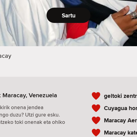
Sartu
acay
k Maracay, Venezuela
geltoki zent
kirik onena jendea
Cuyagua ho
ngo duzu? Utzi gure esku.
Maracay Aer
zeko toki onenak eta ohiko
Maracay kat