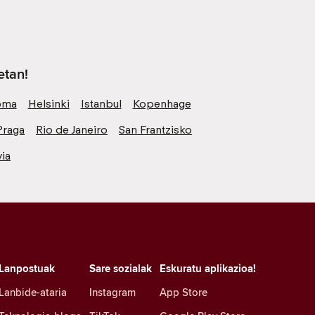
etan!
oma
Helsinki
Istanbul
Kopenhage
Praga
Rio de Janeiro
San Frantzisko
ia
Lanpostuak
Sare sozialak
Eskuratu aplikazioa!
Lanbide-ataria
Instagram
App Store