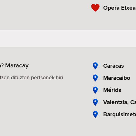
Opera Etxea
a? Maracay
Caracas
Maracaibo
zen dituzten pertsonek hiri
Mérida
Valentzia, 
Barquisimet