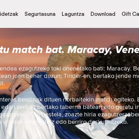
idetzak
Segurtasuna
Laguntza
Download
Gift C
tu match bat. Maracay, Ven
endea ezagutzeko toki onenetako bati: Maracay. Be
atean joan behar duzun; Tinder-en, bertako jende 
l.
 interes berdinak dituen norbaitekin match egiteko.
, edan zerbait bertako taberna batean edo geratu i
gozatzeko. Edo bestela, zoazte hiria ezagutzera, be
 onenak lehen aldiz edo berriro deskubritzeko.