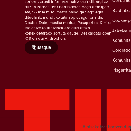
Consumer 
serioa, zerbait informala, nahiz oraindik argi ez
duzun zerbait. 190 herrialdetan dago erabilgarri,
Baldintza
eta, 55 mila milioi match baino gehiago egin
dituelarik, munduko zita-app ezagunena da.
Cookie-po
Double Date, musika-modua, Pasaportea, Kimika
eta antzeko funtzioak era guztietako
Jabetza i
konexioetarako sortuta daude. Deskargatu doan
iOS-en eta Android-en.
Komunita
Basque
Colorado
Komunitat
Irisgarri
Aintzakotzat hartzen dug