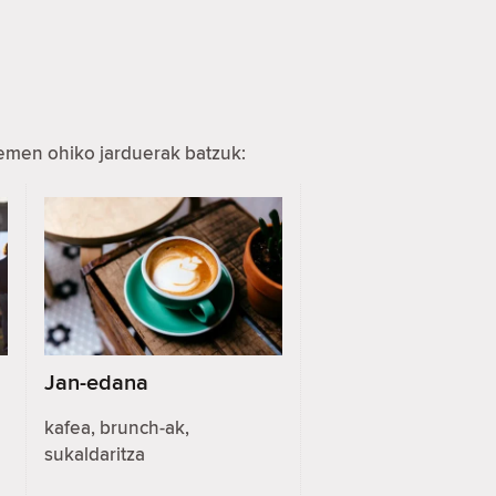
hemen ohiko jarduerak batzuk:
Jan-edana
kafea, brunch-ak,
sukaldaritza