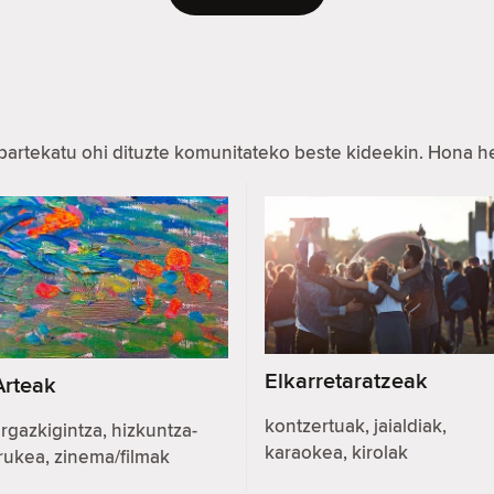
partekatu ohi dituzte komunitateko beste kideekin. Hona 
Elkarretaratzeak
Arteak
kontzertuak, jaialdiak,
rgazkigintza, hizkuntza-
karaokea, kirolak
rukea, zinema/filmak