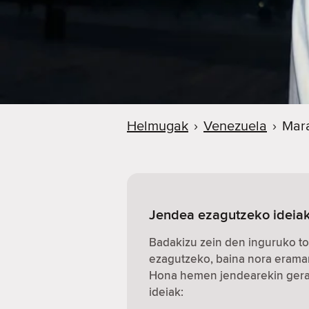
Helmugak
›
Venezuela
›
Mar
Jendea ezagutzeko ideia
Badakizu zein den inguruko to
ezagutzeko, baina nora erama
Hona hemen jendearekin gerat
ideiak: