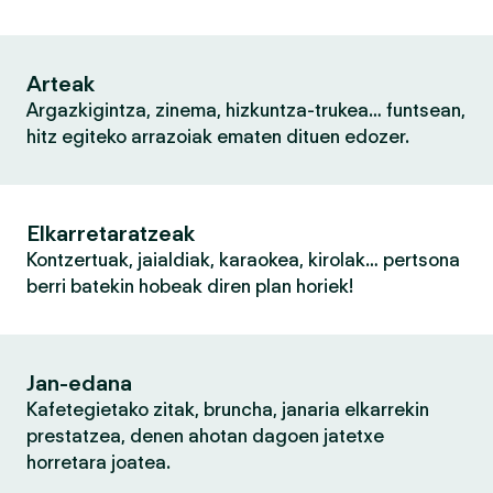
Arteak
Argazkigintza, zinema, hizkuntza-trukea… funtsean,
hitz egiteko arrazoiak ematen dituen edozer.
Elkarretaratzeak
Kontzertuak, jaialdiak, karaokea, kirolak… pertsona
berri batekin hobeak diren plan horiek!
Jan-edana
Kafetegietako zitak, bruncha, janaria elkarrekin
prestatzea, denen ahotan dagoen jatetxe
horretara joatea.