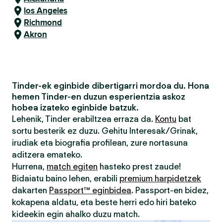
los Angeles
Richmond
Akron
Tinder-ek eginbide dibertigarri mordoa du. Hona
hemen Tinder-en duzun esperientzia askoz
hobea izateko eginbide batzuk.
Lehenik, Tinder erabiltzea erraza da.
Kontu
bat
sortu besterik ez duzu. Gehitu Interesak/Grinak,
irudiak eta biografia profilean, zure nortasuna
aditzera emateko.
Hurrena,
match egiten
hasteko prest zaude!
Bidaiatu baino lehen, erabili
premium harpidetzek
dakarten
Passport™ eginbidea
. Passport-en bidez,
kokapena aldatu, eta beste herri edo hiri bateko
kideekin egin ahalko duzu match.