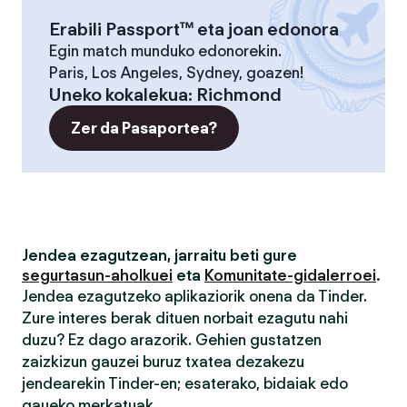
Erabili Passport™ eta joan edonora
Egin match munduko edonorekin.
Paris, Los Angeles, Sydney, goazen!
Uneko kokalekua
:
Richmond
Zer da Pasaportea?
Jendea ezagutzean, jarraitu beti gure
segurtasun-aholkuei
eta
Komunitate-gidalerroei
.
Jendea ezagutzeko aplikaziorik onena da Tinder.
Zure interes berak dituen norbait ezagutu nahi
duzu? Ez dago arazorik. Gehien gustatzen
zaizkizun gauzei buruz txatea dezakezu
jendearekin Tinder-en; esaterako, bidaiak edo
gaueko merkatuak.