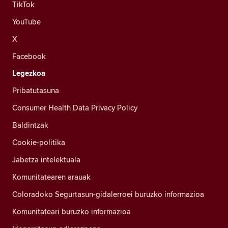
TikTok
YouTube
X
Facebook
Legezkoa
Pribatutasuna
Consumer Health Data Privacy Policy
Baldintzak
Cookie-politika
Jabetza intelektuala
Komunitatearen arauak
Coloradoko Segurtasun-gidalerroei buruzko informazioa
Komunitateari buruzko informazioa