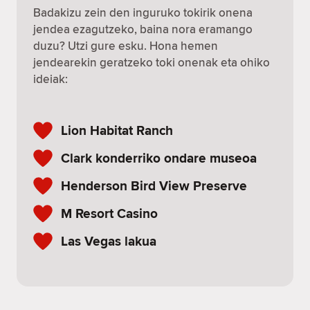
Badakizu zein den inguruko tokirik onena
jendea ezagutzeko, baina nora eramango
duzu? Utzi gure esku. Hona hemen
jendearekin geratzeko toki onenak eta ohiko
ideiak:
Lion Habitat Ranch
Clark konderriko ondare museoa
Henderson Bird View Preserve
M Resort Casino
Las Vegas lakua