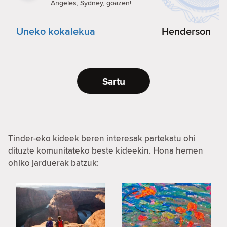
Angeles, Sydney, goazen!
Uneko kokalekua
Henderson
Sartu
Tinder-eko kideek beren interesak partekatu ohi
dituzte komunitateko beste kideekin. Hona hemen
ohiko jarduerak batzuk: