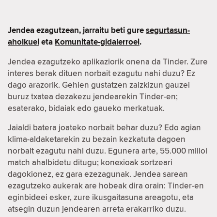
Jendea ezagutzean, jarraitu beti gure
segurtasun-
aholkuei
eta
Komunitate-gidalerroei
.
Jendea ezagutzeko aplikaziorik onena da Tinder. Zure
interes berak dituen norbait ezagutu nahi duzu? Ez
dago arazorik. Gehien gustatzen zaizkizun gauzei
buruz txatea dezakezu jendearekin Tinder-en;
esaterako, bidaiak edo gaueko merkatuak.
Jaialdi batera joateko norbait behar duzu? Edo agian
klima-aldaketarekin zu bezain kezkatuta dagoen
norbait ezagutu nahi duzu. Egunera arte, 55.000 milioi
match ahalbidetu ditugu; konexioak sortzeari
dagokionez, ez gara ezezagunak. Jendea sarean
ezagutzeko aukerak are hobeak dira orain: Tinder-en
eginbideei esker, zure ikusgaitasuna areagotu, eta
atsegin duzun jendearen arreta erakarriko duzu.