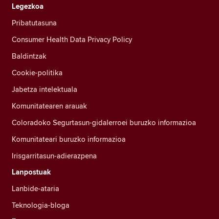
Legezkoa
Pribatutasuna
Consumer Health Data Privacy Policy
Baldintzak
Cookie-politika
Jabetza intelektuala
Komunitatearen arauak
Coloradoko Segurtasun-gidalerroei buruzko informazioa
Komunitateari buruzko informazioa
Irisgarritasun-adierazpena
Lanpostuak
Lanbide-ataria
Teknologia-bloga