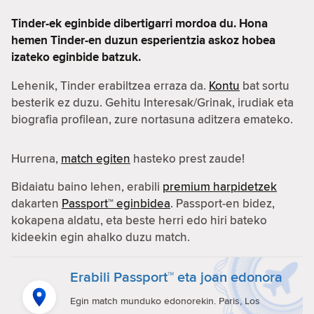
Tinder-ek eginbide dibertigarri mordoa du. Hona
hemen Tinder-en duzun esperientzia askoz hobea
izateko eginbide batzuk.
Lehenik, Tinder erabiltzea erraza da.
Kontu
bat sortu
besterik ez duzu. Gehitu Interesak/Grinak, irudiak eta
biografia profilean, zure nortasuna aditzera emateko.
Hurrena,
match egiten
hasteko prest zaude!
Bidaiatu baino lehen, erabili
premium harpidetzek
dakarten
Passport™ eginbidea
. Passport-en bidez,
kokapena aldatu, eta beste herri edo hiri bateko
kideekin egin ahalko duzu match.
Erabili Passport™ eta joan edonora
Egin match munduko edonorekin. Paris, Los