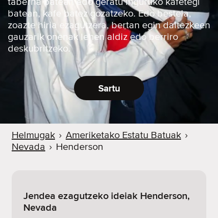
taberna batean edo geratu inguruko kafetegi
batean, kafe batez gozatzeko. Edo bestela,
zoazte hiria ezagutzera, bertan egin daitezkeen
gauzarik onenak lehen aldiz edo berriro
deskubritzeko.
Sartu
Helmugak
›
Ameriketako Estatu Batuak
›
Nevada
›
Henderson
Jendea ezagutzeko ideiak Henderson,
Nevada