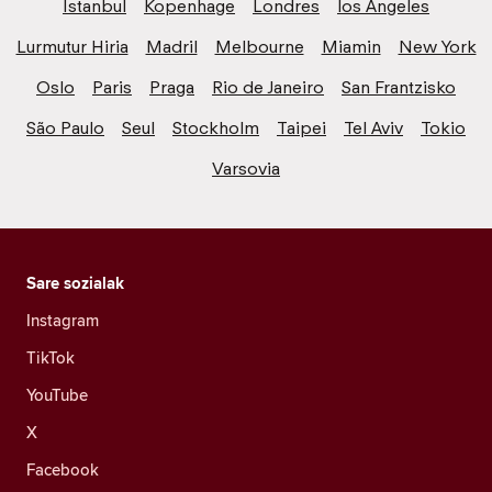
Istanbul
Kopenhage
Londres
los Angeles
Lurmutur Hiria
Madril
Melbourne
Miamin
New York
Oslo
Paris
Praga
Rio de Janeiro
San Frantzisko
São Paulo
Seul
Stockholm
Taipei
Tel Aviv
Tokio
Varsovia
Sare sozialak
Instagram
TikTok
YouTube
X
Facebook