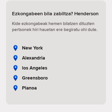
Ezkongabeen bila zabiltza? Henderson
Kide ezkongabeak hemen bilatzen dituzten
pertsonek hiri hauetan ere begiratu ohi dute.
New York
Alexandria
los Angeles
Greensboro
Planoa