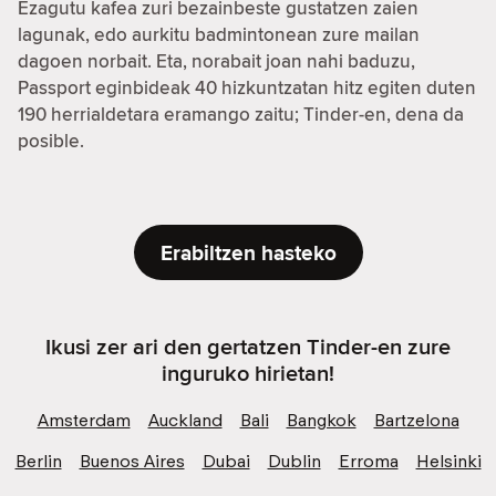
Ezagutu kafea zuri bezainbeste gustatzen zaien
lagunak, edo aurkitu badmintonean zure mailan
dagoen norbait. Eta, norabait joan nahi baduzu,
Passport eginbideak 40 hizkuntzatan hitz egiten duten
190 herrialdetara eramango zaitu; Tinder-en, dena da
posible.
Erabiltzen hasteko
Ikusi zer ari den gertatzen Tinder-en zure
inguruko hirietan!
Amsterdam
Auckland
Bali
Bangkok
Bartzelona
Berlin
Buenos Aires
Dubai
Dublin
Erroma
Helsinki