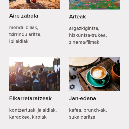
Aire zabala
Arteak
mendi-ibiliak,
argazkigintza,
txirrindularitza,
hizkuntza-trukea,
ibilaldiak
zinema/filmak
Elkarretaratzeak
Jan-edana
kontzertuak, jaialdiak,
kafea, brunch-ak,
karaokea, kirolak
sukaldaritza