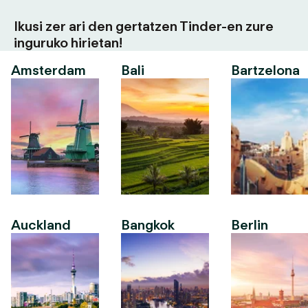
Ikusi zer ari den gertatzen Tinder-en zure
inguruko hirietan!
Amsterdam
Bali
Bartzelona
Auckland
Bangkok
Berlin