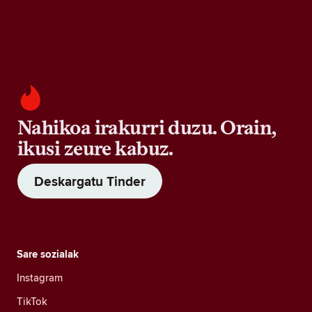
Nahikoa irakurri duzu. Orain,
ikusi zeure kabuz.
Deskargatu Tinder
Sare sozialak
Instagram
TikTok