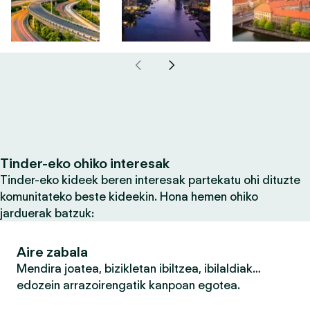
Tinder-eko ohiko interesak
Tinder-eko kideek beren interesak partekatu ohi dituzte
komunitateko beste kideekin. Hona hemen ohiko
jarduerak batzuk:
Aire zabala
Mendira joatea, bizikletan ibiltzea, ibilaldiak…
edozein arrazoirengatik kanpoan egotea.