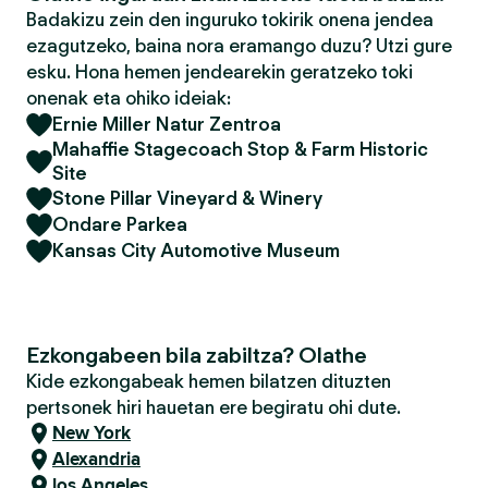
Badakizu zein den inguruko tokirik onena jendea
ezagutzeko, baina nora eramango duzu? Utzi gure
esku. Hona hemen jendearekin geratzeko toki
onenak eta ohiko ideiak:
Ernie Miller Natur Zentroa
Mahaffie Stagecoach Stop & Farm Historic
Site
Stone Pillar Vineyard & Winery
Ondare Parkea
Kansas City Automotive Museum
Ezkongabeen bila zabiltza? Olathe
Kide ezkongabeak hemen bilatzen dituzten
pertsonek hiri hauetan ere begiratu ohi dute.
New York
Alexandria
los Angeles