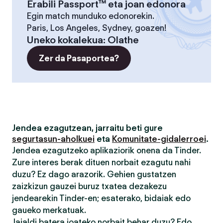
Erabili Passport™ eta joan edonora
Egin match munduko edonorekin.
Paris, Los Angeles, Sydney, goazen!
Uneko kokalekua
:
Olathe
Zer da Pasaportea?
Jendea ezagutzean, jarraitu beti gure
segurtasun-aholkuei
eta
Komunitate-gidalerroei
.
Jendea ezagutzeko aplikaziorik onena da Tinder.
Zure interes berak dituen norbait ezagutu nahi
duzu? Ez dago arazorik. Gehien gustatzen
zaizkizun gauzei buruz txatea dezakezu
jendearekin Tinder-en; esaterako, bidaiak edo
gaueko merkatuak.
Jaialdi batera joateko norbait behar duzu? Edo