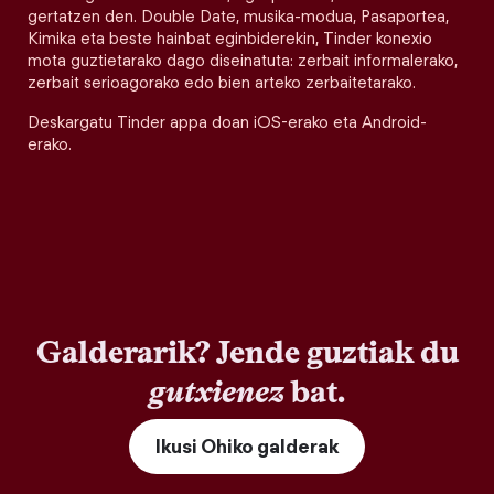
gertatzen den. Double Date, musika-modua, Pasaportea,
Kimika eta beste hainbat eginbiderekin, Tinder konexio
mota guztietarako dago diseinatuta: zerbait informalerako,
zerbait serioagorako edo bien arteko zerbaitetarako.
Deskargatu Tinder appa doan iOS-erako eta Android-
erako.
Galderarik? Jende guztiak du
gutxienez
bat.
Ikusi Ohiko galderak