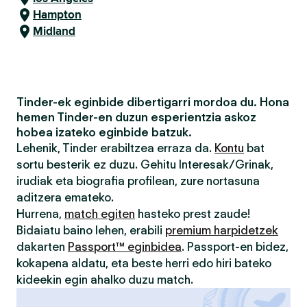
Hampton
Midland
Tinder-ek eginbide dibertigarri mordoa du. Hona
hemen Tinder-en duzun esperientzia askoz
hobea izateko eginbide batzuk.
Lehenik, Tinder erabiltzea erraza da.
Kontu
bat
sortu besterik ez duzu. Gehitu Interesak/Grinak,
irudiak eta biografia profilean, zure nortasuna
aditzera emateko.
Hurrena,
match egiten
hasteko prest zaude!
Bidaiatu baino lehen, erabili
premium harpidetzek
dakarten
Passport™ eginbidea
. Passport-en bidez,
kokapena aldatu, eta beste herri edo hiri bateko
kideekin egin ahalko duzu match.