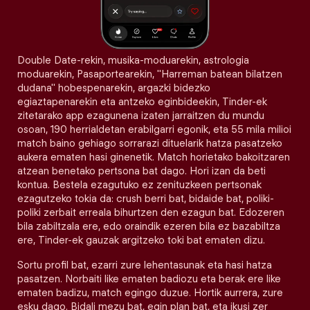
Double Date-rekin, musika-moduarekin, astrologia
moduarekin, Pasaportearekin, "Harreman batean bilatzen
dudana" hobespenarekin, argazki bidezko
egiaztapenarekin eta antzeko eginbideekin, Tinder-ek
zitetarako app ezagunena izaten jarraitzen du mundu
osoan, 190 herrialdetan erabilgarri egonik, eta 55 mila milioi
match baino gehiago sorrarazi dituelarik hatza pasatzeko
aukera ematen hasi ginenetik. Match horietako bakoitzaren
atzean benetako pertsona bat dago. Hori izan da beti
kontua. Bestela ezagutuko ez zenituzkeen pertsonak
ezagutzeko tokia da: crush berri bat, bidaide bat, poliki-
poliki zerbait erreala bihurtzen den ezagun bat. Edozeren
bila zabiltzala ere, edo oraindik ezeren bila ez bazabiltza
ere, Tinder-ek gauzak argitzeko toki bat ematen dizu.
Sortu profil bat, ezarri zure lehentasunak eta hasi hatza
pasatzen. Norbaiti like ematen badiozu eta berak ere like
ematen badizu, match egingo duzue. Hortik aurrera, zure
esku dago. Bidali mezu bat, egin plan bat, eta ikusi zer