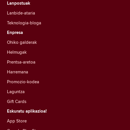
Lanpostuak
Lanbide-ataria
Teknologia-bloga
Enpresa
Ohiko galderak
Helmugak
Prentsa-aretoa
Harremana
Promozio-kodea
Laguntza
Gift Cards
Eskuratu aplikazioa!
App Store