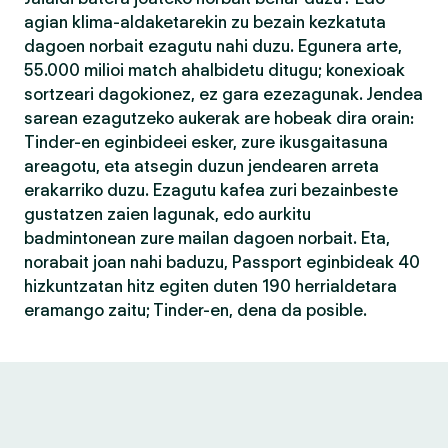
agian klima-aldaketarekin zu bezain kezkatuta
dagoen norbait ezagutu nahi duzu. Egunera arte,
55.000 milioi match ahalbidetu ditugu; konexioak
sortzeari dagokionez, ez gara ezezagunak. Jendea
sarean ezagutzeko aukerak are hobeak dira orain:
Tinder-en eginbideei esker, zure ikusgaitasuna
areagotu, eta atsegin duzun jendearen arreta
erakarriko duzu. Ezagutu kafea zuri bezainbeste
gustatzen zaien lagunak, edo aurkitu
badmintonean zure mailan dagoen norbait. Eta,
norabait joan nahi baduzu, Passport eginbideak 40
hizkuntzatan hitz egiten duten 190 herrialdetara
eramango zaitu; Tinder-en, dena da posible.