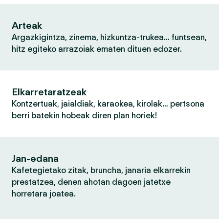
Arteak
Argazkigintza, zinema, hizkuntza-trukea… funtsean,
hitz egiteko arrazoiak ematen dituen edozer.
Elkarretaratzeak
Kontzertuak, jaialdiak, karaokea, kirolak… pertsona
berri batekin hobeak diren plan horiek!
Jan-edana
Kafetegietako zitak, bruncha, janaria elkarrekin
prestatzea, denen ahotan dagoen jatetxe
horretara joatea.