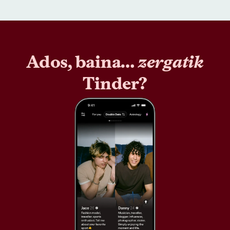
Ados, baina…
zergatik
Tinder?