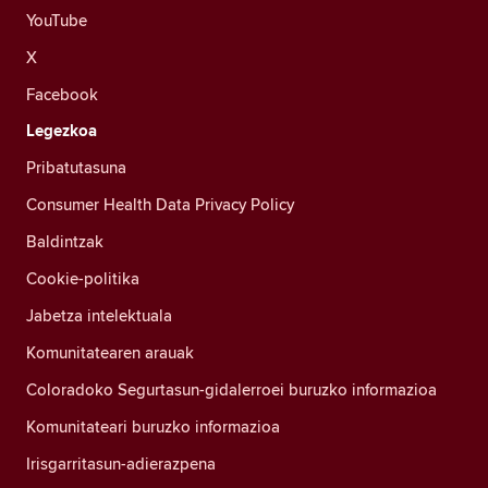
YouTube
X
Facebook
Legezkoa
Pribatutasuna
Consumer Health Data Privacy Policy
Baldintzak
Cookie-politika
Jabetza intelektuala
Komunitatearen arauak
Coloradoko Segurtasun-gidalerroei buruzko informazioa
Komunitateari buruzko informazioa
Irisgarritasun-adierazpena