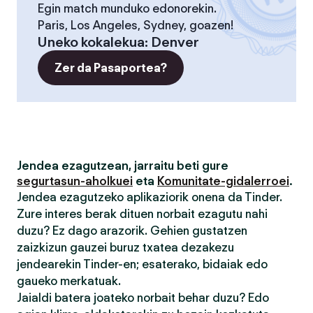
Egin match munduko edonorekin.
Paris, Los Angeles, Sydney, goazen!
Uneko kokalekua
:
Denver
Zer da Pasaportea?
Jendea ezagutzean, jarraitu beti gure
segurtasun-aholkuei
eta
Komunitate-gidalerroei
.
Jendea ezagutzeko aplikaziorik onena da Tinder.
Zure interes berak dituen norbait ezagutu nahi
duzu? Ez dago arazorik. Gehien gustatzen
zaizkizun gauzei buruz txatea dezakezu
jendearekin Tinder-en; esaterako, bidaiak edo
gaueko merkatuak.
Jaialdi batera joateko norbait behar duzu? Edo