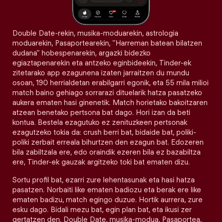
Double Date-rekin, musika-moduarekin, astrologia
moduarekin, Pasaportearekin, "Harreman batean bilatzen
dudana" hobespenarekin, argazki bidezko
egiaztapenarekin eta antzeko eginbideekin, Tinder-ek
zitetarako app ezagunena izaten jarraitzen du mundu
osoan, 190 herrialdetan erabilgarri egonik, eta 55 mila milioi
match baino gehiago sorrarazi dituelarik hatza pasatzeko
aukera ematen hasi ginenetik. Match horietako bakoitzaren
atzean benetako pertsona bat dago. Hori izan da beti
kontua. Bestela ezagutuko ez zenituzkeen pertsonak
ezagutzeko tokia da: crush berri bat, bidaide bat, poliki-
poliki zerbait erreala bihurtzen den ezagun bat. Edozeren
bila zabiltzala ere, edo oraindik ezeren bila ez bazabiltza
ere, Tinder-ek gauzak argitzeko toki bat ematen dizu.
Sortu profil bat, ezarri zure lehentasunak eta hasi hatza
pasatzen. Norbaiti like ematen badiozu eta berak ere like
ematen badizu, match egingo duzue. Hortik aurrera, zure
esku dago. Bidali mezu bat, egin plan bat, eta ikusi zer
gertatzen den. Double Date, musika-modua, Pasaportea,