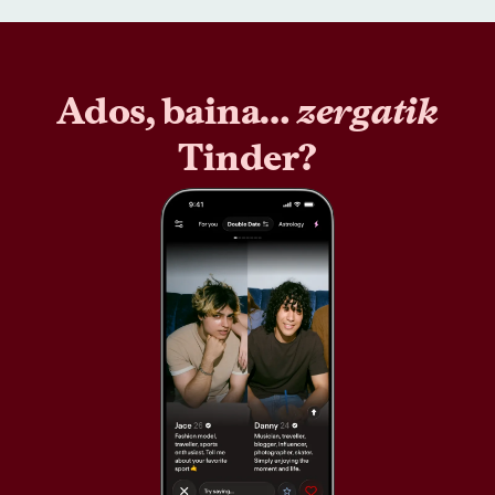
Ados, baina…
zergatik
Tinder?