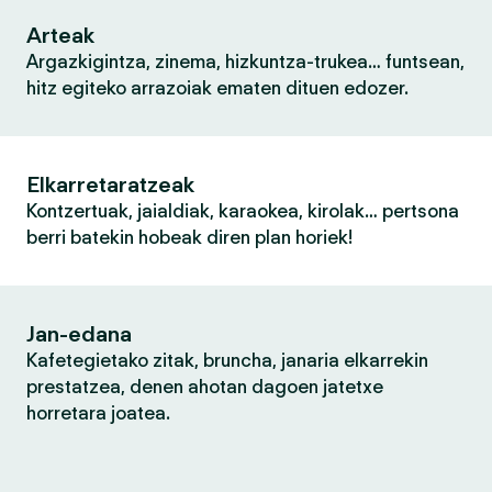
Arteak
Argazkigintza, zinema, hizkuntza-trukea… funtsean,
hitz egiteko arrazoiak ematen dituen edozer.
Elkarretaratzeak
Kontzertuak, jaialdiak, karaokea, kirolak… pertsona
berri batekin hobeak diren plan horiek!
Jan-edana
Kafetegietako zitak, bruncha, janaria elkarrekin
prestatzea, denen ahotan dagoen jatetxe
horretara joatea.