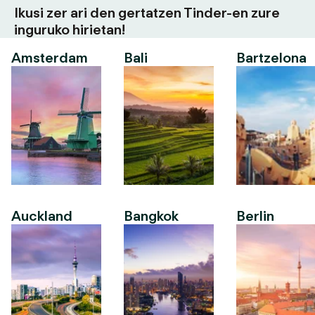
Ikusi zer ari den gertatzen Tinder-en zure
inguruko hirietan!
Amsterdam
Bali
Bartzelona
Auckland
Bangkok
Berlin