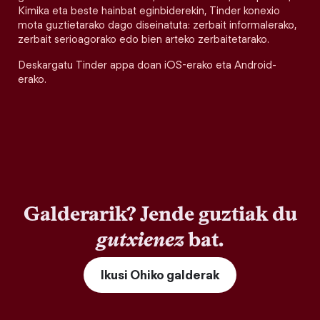
Kimika eta beste hainbat eginbiderekin, Tinder konexio
mota guztietarako dago diseinatuta: zerbait informalerako,
zerbait serioagorako edo bien arteko zerbaitetarako.
Deskargatu Tinder appa doan iOS-erako eta Android-
erako.
Galderarik? Jende guztiak du
gutxienez
bat.
Ikusi Ohiko galderak