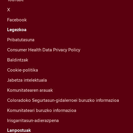
X
Facebook
Legezkoa
Pribatutasuna
Consumer Health Data Privacy Policy
Baldintzak
Cookie-politika
Jabetza intelektuala
Komunitatearen arauak
Coloradoko Segurtasun-gidalerroei buruzko informazioa
Komunitateari buruzko informazioa
Irisgarritasun-adierazpena
Lanpostuak