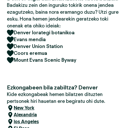
Badakizu zein den inguruko tokirik onena jendea
ezagutzeko, baina nora eramango duzu? Utzi gure
esku. Hona hemen jendearekin geratzeko toki
onenak eta ohiko ideiak:
Denver lorategi botanikoa
Evans mendia
Denver Union Station
Coors eremua
Mount Evans Scenic Byway
Ezkongabeen bila zabiltza? Denver
Kide ezkongabeak hemen bilatzen dituzten
pertsonek hiri hauetan ere begiratu ohi dute.
New York
Alexandria
los Angeles