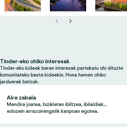
Tinder-eko ohiko interesak
Tinder-eko kideek beren interesak partekatu ohi dituzte
komunitateko beste kideekin. Hona hemen ohiko
jarduerak batzuk:
Aire zabala
Mendira joatea, bizikletan ibiltzea, ibilaldiak…
edozein arrazoirengatik kanpoan egotea.