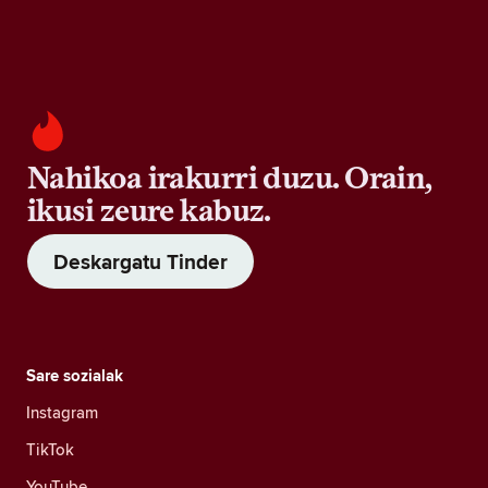
Nahikoa irakurri duzu. Orain,
ikusi zeure kabuz.
Deskargatu Tinder
Sare sozialak
Instagram
TikTok
YouTube