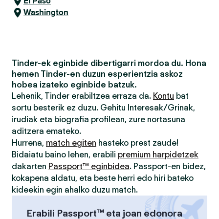
El Paso
Washington
Tinder-ek eginbide dibertigarri mordoa du. Hona
hemen Tinder-en duzun esperientzia askoz
hobea izateko eginbide batzuk.
Lehenik, Tinder erabiltzea erraza da.
Kontu
bat
sortu besterik ez duzu. Gehitu Interesak/Grinak,
irudiak eta biografia profilean, zure nortasuna
aditzera emateko.
Hurrena,
match egiten
hasteko prest zaude!
Bidaiatu baino lehen, erabili
premium harpidetzek
dakarten
Passport™ eginbidea
. Passport-en bidez,
kokapena aldatu, eta beste herri edo hiri bateko
kideekin egin ahalko duzu match.
Erabili Passport™ eta joan edonora