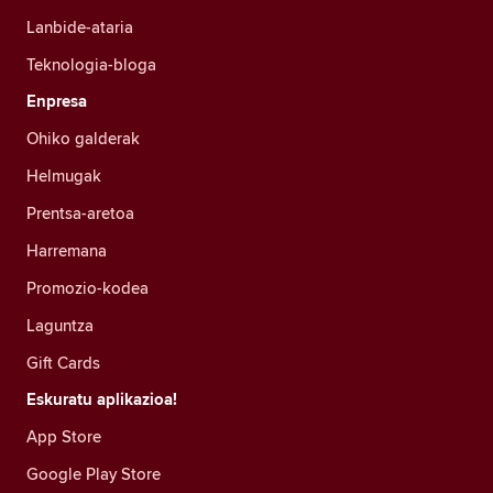
Lanbide-ataria
Teknologia-bloga
Enpresa
Ohiko galderak
Helmugak
Prentsa-aretoa
Harremana
Promozio-kodea
Laguntza
Gift Cards
Eskuratu aplikazioa!
App Store
Google Play Store