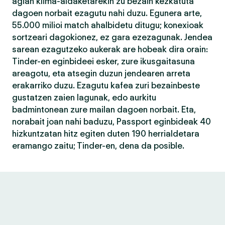
agian klima-aldaketarekin zu bezain kezkatuta
dagoen norbait ezagutu nahi duzu. Egunera arte,
55.000 milioi match ahalbidetu ditugu; konexioak
sortzeari dagokionez, ez gara ezezagunak. Jendea
sarean ezagutzeko aukerak are hobeak dira orain:
Tinder-en eginbideei esker, zure ikusgaitasuna
areagotu, eta atsegin duzun jendearen arreta
erakarriko duzu. Ezagutu kafea zuri bezainbeste
gustatzen zaien lagunak, edo aurkitu
badmintonean zure mailan dagoen norbait. Eta,
norabait joan nahi baduzu, Passport eginbideak 40
hizkuntzatan hitz egiten duten 190 herrialdetara
eramango zaitu; Tinder-en, dena da posible.