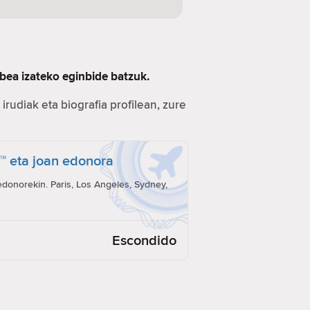
bea izateko eginbide batzuk.
irudiak eta biografia profilean, zure
t™ eta joan edonora
onorekin. Paris, Los Angeles, Sydney,
Escondido