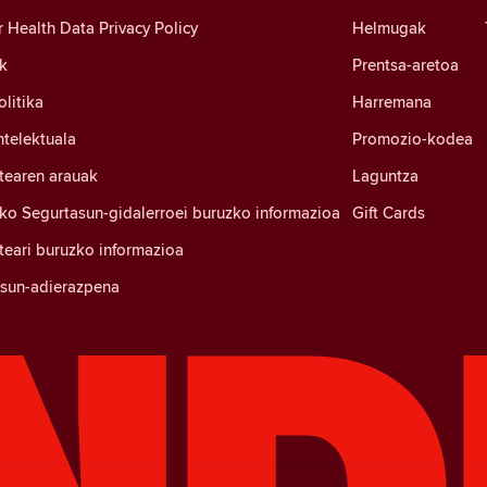
Health Data Privacy Policy
Helmugak
k
Prentsa-aretoa
litika
Harremana
ntelektuala
Promozio-kodea
tearen arauak
Laguntza
ko Segurtasun-gidalerroei buruzko informazioa
Gift Cards
eari buruzko informazioa
tasun-adierazpena