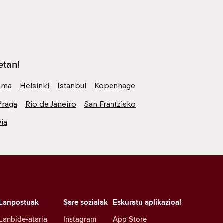
etan!
oma
Helsinki
Istanbul
Kopenhage
Praga
Rio de Janeiro
San Frantzisko
ia
Lanpostuak
Sare sozialak
Eskuratu aplikazioa!
Lanbide-ataria
Instagram
App Store