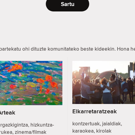
Sartu
partekatu ohi dituzte komunitateko beste kideekin. Hona 
Elkarretaratzeak
Arteak
kontzertuak, jaialdiak,
rgazkigintza, hizkuntza-
karaokea, kirolak
rukea, zinema/filmak