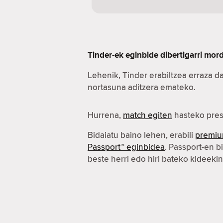
Tinder-ek eginbide dibertigarri mo
Lehenik, Tinder erabiltzea erraza d
nortasuna aditzera emateko.
Hurrena,
match egiten
hasteko pres
Bidaiatu baino lehen, erabili
premiu
Passport™ eginbidea
. Passport-en b
beste herri edo hiri bateko kideeki