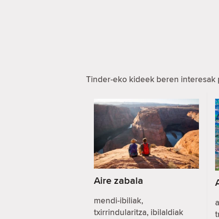
Tinder-eko kideek beren interesak 
Aire zabala
mendi-ibiliak,
a
txirrindularitza, ibilaldiak
t