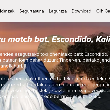
idetzak
Segurtasuna
Laguntza
Download
Gift C
tu match bat. Escondido, Kali
jendea ezagutzeko toki onenetako bati: Escondido. 
ia batean joan behar duzun; Tinder-en, bertako je
andik hurbil.
 interes berdinak dituen norbaitekin match egiteko.
, edan zerbait bertako taberna batean edo geratu i
gozatzeko. Edo bestela, zoazte hiria ezagutzera, be
 onenak lehen aldiz edo berriro deskubritzeko.