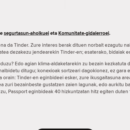
re
segurtasun-aholkuei
eta
Komunitate-gidalerroei
.
na da Tinder. Zure interes berak dituen norbait ezagutu na
xatea dezakezu jendearekin Tinder-en; esaterako, bidaiak
r duzu? Edo agian klima-aldaketarekin zu bezain kezkatuta
ahalbidetu ditugu; konexioak sortzeari dagokionez, ez gar
 orain: Tinder-en eginbideei esker, zure ikusgaitasuna ar
fea zuri bezainbeste gustatzen zaien lagunak, edo aurkitu
duzu, Passport eginbideak 40 hizkuntzatan hitz egiten duten