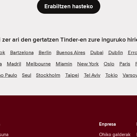
Erabiltzen hasteko
i zer ari den gertatzen Tinder-en zure inguruko hiri
ok
Bartzelona
Berlin
Buenos Aires
Dubai
Dublin
Err
a
Madril
Melbourne
Miamin
New York
Oslo
Paris
ão Paulo
Seul
Stockholm
Taipei
Tel Aviv
Tokio
Varsov
a
Enpresa
suna
Ohiko galderak