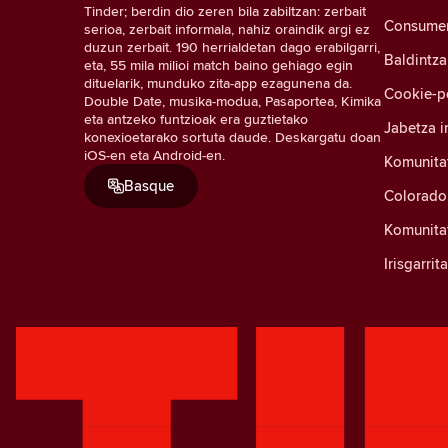
Tinder; berdin dio zeren bila zabiltzan: zerbait
Consumer 
serioa, zerbait informala, nahiz oraindik argi ez
duzun zerbait. 190 herrialdetan dago erabilgarri,
Baldintza
eta, 55 mila milioi match baino gehiago egin
dituelarik, munduko zita-app ezagunena da.
Cookie-po
Double Date, musika-modua, Pasaportea, Kimika
eta antzeko funtzioak era guztietako
Jabetza i
konexioetarako sortuta daude. Deskargatu doan
iOS-en eta Android-en.
Komunita
Basque
Colorado
Komunitat
Irisgarri