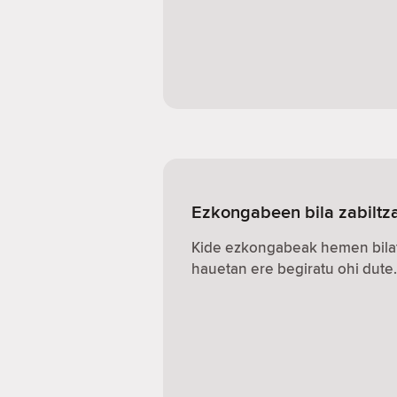
Ezkongabeen bila zabiltz
Kide ezkongabeak hemen bilat
hauetan ere begiratu ohi dute.