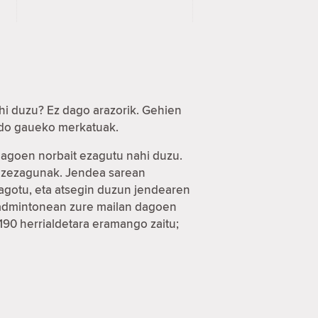
hi duzu? Ez dago arazorik. Gehien
 edo gaueko merkatuak.
 dagoen norbait ezagutu nahi duzu.
a ezezagunak. Jendea sarean
eagotu, eta atsegin duzun jendearen
 badmintonean zure mailan dagoen
 190 herrialdetara eramango zaitu;