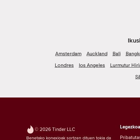
Ikus
Amsterdam
Auckland
Bali
Bangk
Londres
los Angeles
Lurmutur Hiri
S
Legezko
© 2026 Tinder LLC
Pribatuta
Benetako konexioak sortzen dituen tokia da