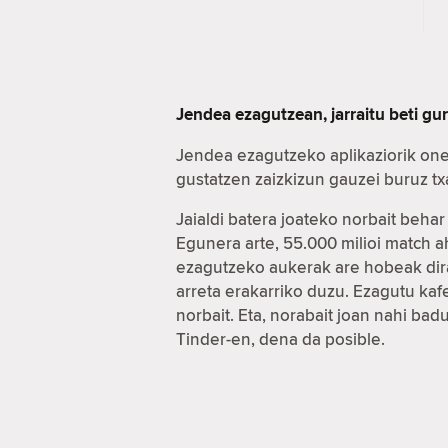
Jendea ezagutzean, jarraitu beti gu
Jendea ezagutzeko aplikaziorik one
gustatzen zaizkizun gauzei buruz t
Jaialdi batera joateko norbait beha
Egunera arte, 55.000 milioi match 
ezagutzeko aukerak are hobeak dira
arreta erakarriko duzu. Ezagutu ka
norbait. Eta, norabait joan nahi ba
Tinder-en, dena da posible.