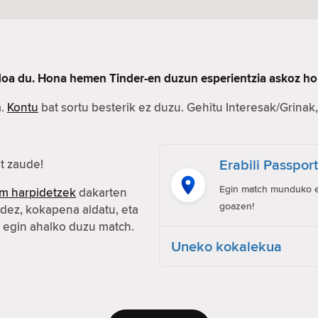
rdoa du. Hona hemen Tinder-en duzun esperientzia askoz ho
a.
Kontu
bat sortu besterik ez duzu. Gehitu Interesak/Grinak, 
Erabili Passpor
t zaude!
Egin match munduko ed
m harpidetzek
dakarten
goazen!
idez, kokapena aldatu, eta
n egin ahalko duzu match.
Uneko kokalekua