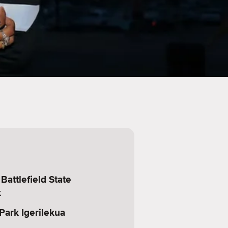
Battlefield State
k
Park Igerilekua