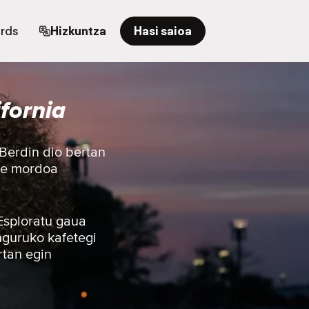
ards
Hizkuntza
Hasi saioa
fornia
Berdin dio bertan
nde mordoa
 Esploratu gaua
nguruko kafetegi
rtan egin