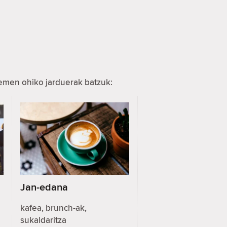
hemen ohiko jarduerak batzuk:
Jan-edana
kafea, brunch-ak,
sukaldaritza