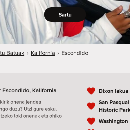
Sartu
tu Batuak
›
Kalifornia
›
Escondido
 Escondido, Kalifornia
Dixon lakua
San Pasqual 
kirik onena jendea
ngo duzu? Utzi gure esku.
Historic Par
zeko toki onenak eta ohiko
Washington 