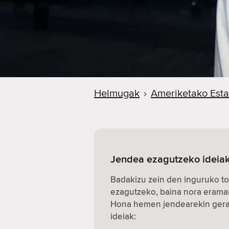
Helmugak
›
Ameriketako Esta
Jendea ezagutzeko ideiak
Badakizu zein den inguruko to
ezagutzeko, baina nora erama
Hona hemen jendearekin gerat
ideiak: