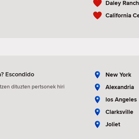
Daley Ranch
California Ce
a? Escondido
New York
Alexandria
zen dituzten pertsonek hiri
los Angeles
Clarksville
Joliet