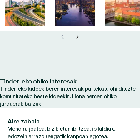
Tinder-eko ohiko interesak
Tinder-eko kideek beren interesak partekatu ohi dituzte
komunitateko beste kideekin. Hona hemen ohiko
jarduerak batzuk:
Aire zabala
Mendira joatea, bizikletan ibiltzea, ibilaldiak…
edozein arrazoirengatik kanpoan egotea.