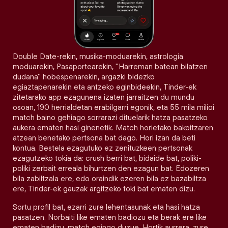
Double Date-rekin, musika-moduarekin, astrologia
moduarekin, Pasaportearekin, "Harreman batean bilatzen
dudana" hobespenarekin, argazki bidezko
egiaztapenarekin eta antzeko eginbideekin, Tinder-ek
zitetarako app ezagunena izaten jarraitzen du mundu
osoan, 190 herrialdetan erabilgarri egonik, eta 55 mila milioi
match baino gehiago sorrarazi dituelarik hatza pasatzeko
aukera ematen hasi ginenetik. Match horietako bakoitzaren
atzean benetako pertsona bat dago. Hori izan da beti
kontua. Bestela ezagutuko ez zenituzkeen pertsonak
ezagutzeko tokia da: crush berri bat, bidaide bat, poliki-
poliki zerbait erreala bihurtzen den ezagun bat. Edozeren
bila zabiltzala ere, edo oraindik ezeren bila ez bazabiltza
ere, Tinder-ek gauzak argitzeko toki bat ematen dizu.
Sortu profil bat, ezarri zure lehentasunak eta hasi hatza
pasatzen. Norbaiti like ematen badiozu eta berak ere like
ematen badizu, match egingo duzue. Hortik aurrera, zure