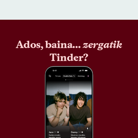
Ados, baina…
zergatik
Tinder?