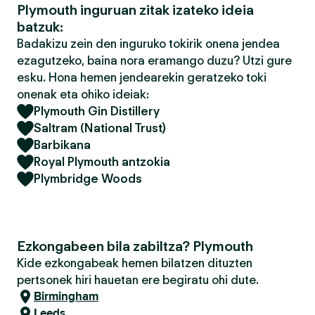
Plymouth inguruan zitak izateko ideia
batzuk:
Badakizu zein den inguruko tokirik onena jendea
ezagutzeko, baina nora eramango duzu? Utzi gure
esku. Hona hemen jendearekin geratzeko toki
onenak eta ohiko ideiak:
Plymouth Gin Distillery
Saltram (National Trust)
Barbikana
Royal Plymouth antzokia
Plymbridge Woods
Ezkongabeen bila zabiltza? Plymouth
Kide ezkongabeak hemen bilatzen dituzten
pertsonek hiri hauetan ere begiratu ohi dute.
Birmingham
Leeds