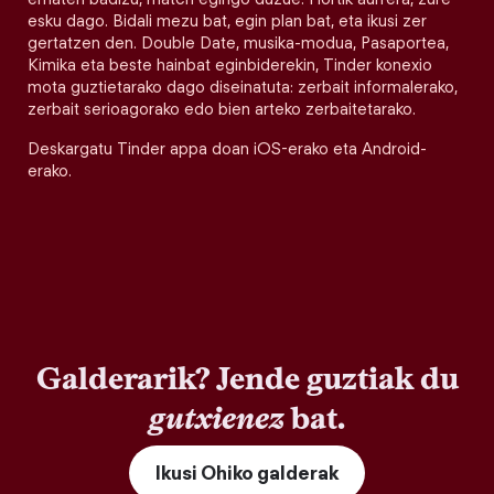
esku dago. Bidali mezu bat, egin plan bat, eta ikusi zer
gertatzen den. Double Date, musika-modua, Pasaportea,
Kimika eta beste hainbat eginbiderekin, Tinder konexio
mota guztietarako dago diseinatuta: zerbait informalerako,
zerbait serioagorako edo bien arteko zerbaitetarako.
Deskargatu Tinder appa doan iOS-erako eta Android-
erako.
Galderarik? Jende guztiak du
gutxienez
bat.
Ikusi Ohiko galderak