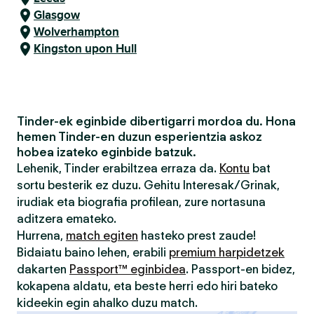
Glasgow
Wolverhampton
Kingston upon Hull
Tinder-ek eginbide dibertigarri mordoa du. Hona
hemen Tinder-en duzun esperientzia askoz
hobea izateko eginbide batzuk.
Lehenik, Tinder erabiltzea erraza da.
Kontu
bat
sortu besterik ez duzu. Gehitu Interesak/Grinak,
irudiak eta biografia profilean, zure nortasuna
aditzera emateko.
Hurrena,
match egiten
hasteko prest zaude!
Bidaiatu baino lehen, erabili
premium harpidetzek
dakarten
Passport™ eginbidea
. Passport-en bidez,
kokapena aldatu, eta beste herri edo hiri bateko
kideekin egin ahalko duzu match.