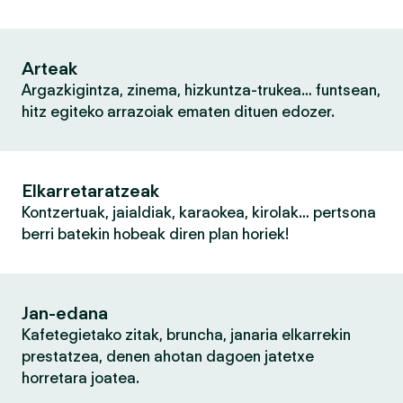
Arteak
Argazkigintza, zinema, hizkuntza-trukea… funtsean,
hitz egiteko arrazoiak ematen dituen edozer.
Elkarretaratzeak
Kontzertuak, jaialdiak, karaokea, kirolak… pertsona
berri batekin hobeak diren plan horiek!
Jan-edana
Kafetegietako zitak, bruncha, janaria elkarrekin
prestatzea, denen ahotan dagoen jatetxe
horretara joatea.