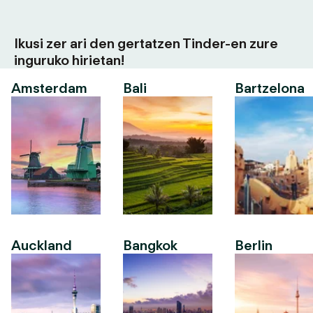
Ikusi zer ari den gertatzen Tinder-en zure
inguruko hirietan!
Amsterdam
Bali
Bartzelona
Auckland
Bangkok
Berlin