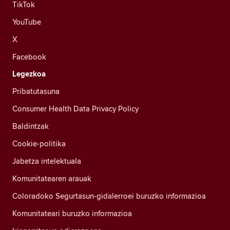
TikTok
YouTube
X
Facebook
Legezkoa
Pribatutasuna
Consumer Health Data Privacy Policy
Baldintzak
Cookie-politika
Jabetza intelektuala
Komunitatearen arauak
Coloradoko Segurtasun-gidalerroei buruzko informazioa
Komunitateari buruzko informazioa