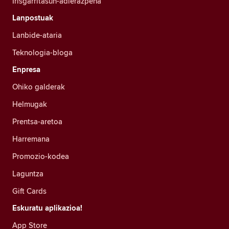
Irisgarritasun-adierazpena
Lanpostuak
Lanbide-ataria
Teknologia-bloga
Enpresa
Ohiko galderak
Helmugak
Prentsa-aretoa
Harremana
Promozio-kodea
Laguntza
Gift Cards
Eskuratu aplikazioa!
App Store