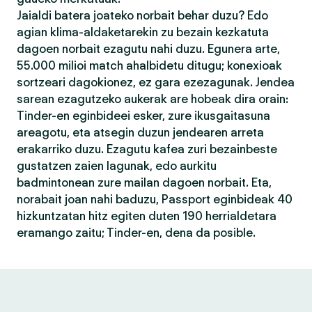
Jaialdi batera joateko norbait behar duzu? Edo
agian klima-aldaketarekin zu bezain kezkatuta
dagoen norbait ezagutu nahi duzu. Egunera arte,
55.000 milioi match ahalbidetu ditugu; konexioak
sortzeari dagokionez, ez gara ezezagunak. Jendea
sarean ezagutzeko aukerak are hobeak dira orain:
Tinder-en eginbideei esker, zure ikusgaitasuna
areagotu, eta atsegin duzun jendearen arreta
erakarriko duzu. Ezagutu kafea zuri bezainbeste
gustatzen zaien lagunak, edo aurkitu
badmintonean zure mailan dagoen norbait. Eta,
norabait joan nahi baduzu, Passport eginbideak 40
hizkuntzatan hitz egiten duten 190 herrialdetara
eramango zaitu; Tinder-en, dena da posible.