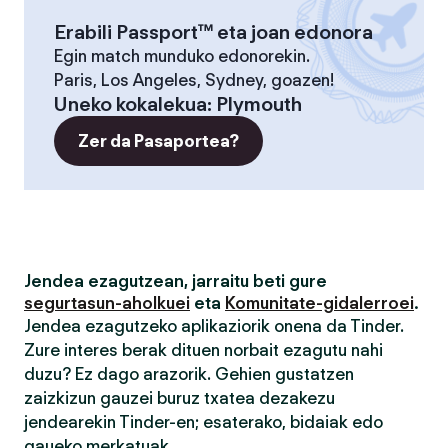
Erabili Passport™ eta joan edonora
Egin match munduko edonorekin.
Paris, Los Angeles, Sydney, goazen!
Uneko kokalekua
:
Plymouth
Zer da Pasaportea?
Jendea ezagutzean, jarraitu beti gure
segurtasun-aholkuei
eta
Komunitate-gidalerroei
.
Jendea ezagutzeko aplikaziorik onena da Tinder.
Zure interes berak dituen norbait ezagutu nahi
duzu? Ez dago arazorik. Gehien gustatzen
zaizkizun gauzei buruz txatea dezakezu
jendearekin Tinder-en; esaterako, bidaiak edo
gaueko merkatuak.