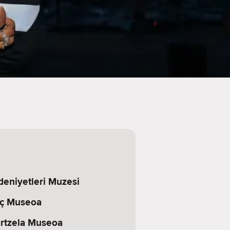
eniyetleri Muzesi
oç Museoa
artzela Museoa