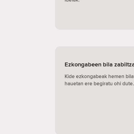
Ezkongabeen bila zabiltz
Kide ezkongabeak hemen bilat
hauetan ere begiratu ohi dute.