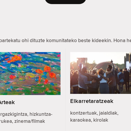
partekatu ohi dituzte komunitateko beste kideekin. Hona 
Elkarretaratzeak
Arteak
kontzertuak, jaialdiak,
rgazkigintza, hizkuntza-
karaokea, kirolak
rukea, zinema/filmak