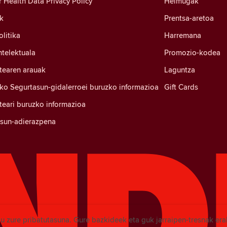
Health Data Privacy Policy
Helmugak
k
Prentsa-aretoa
litika
Harremana
ntelektuala
Promozio-kodea
tearen arauak
Laguntza
ko Segurtasun-gidalerroei buruzko informazioa
Gift Cards
eari buruzko informazioa
tasun-adierazpena
u zure pribatutasuna. Gure bazkideek eta guk jarraipen-tresnak era