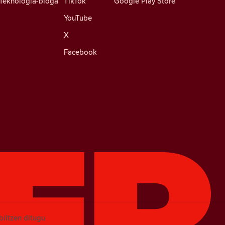
Teknologia-bloga
TikTok
Google Play Store
YouTube
X
Facebook
biltzen ditugu