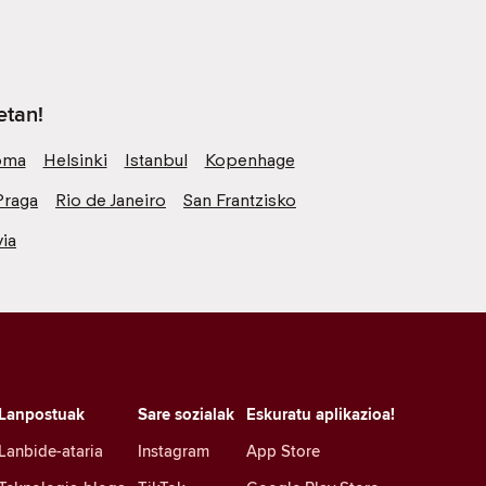
etan!
oma
Helsinki
Istanbul
Kopenhage
Praga
Rio de Janeiro
San Frantzisko
ia
Lanpostuak
Sare sozialak
Eskuratu aplikazioa!
Lanbide-ataria
Instagram
App Store