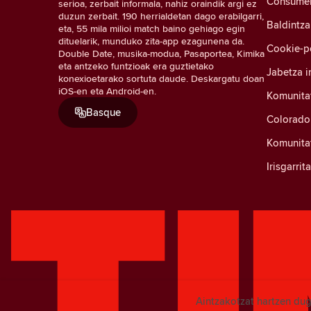
Consumer 
serioa, zerbait informala, nahiz oraindik argi ez
duzun zerbait. 190 herrialdetan dago erabilgarri,
Baldintza
eta, 55 mila milioi match baino gehiago egin
dituelarik, munduko zita-app ezagunena da.
Cookie-po
Double Date, musika-modua, Pasaportea, Kimika
eta antzeko funtzioak era guztietako
Jabetza i
konexioetarako sortuta daude. Deskargatu doan
iOS-en eta Android-en.
Komunita
Basque
Colorado
Komunitat
Irisgarri
Aintzakotzat hartzen dug