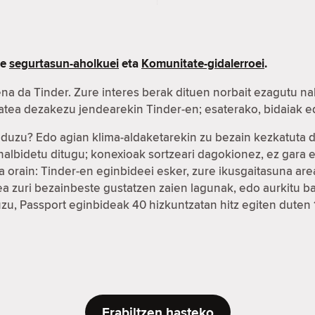
re
segurtasun-aholkuei
eta
Komunitate-gidalerroei
.
na da Tinder. Zure interes berak dituen norbait ezagutu na
xatea dezakezu jendearekin Tinder-en; esaterako, bidaiak
r duzu? Edo agian klima-aldaketarekin zu bezain kezkatuta
ahalbidetu ditugu; konexioak sortzeari dagokionez, ez gar
 orain: Tinder-en eginbideei esker, zure ikusgaitasuna ar
fea zuri bezainbeste gustatzen zaien lagunak, edo aurkitu
duzu, Passport eginbideak 40 hizkuntzatan hitz egiten duten
Erabiltzen hasteko