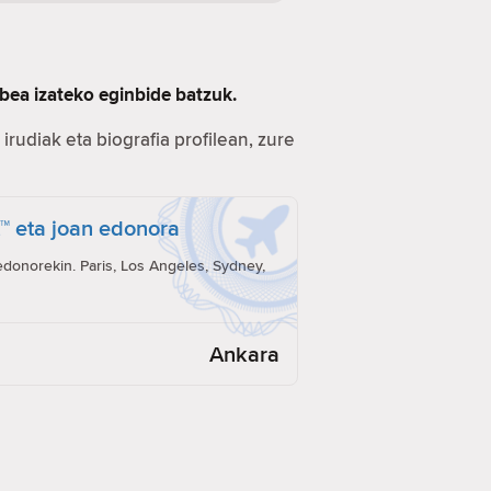
bea izateko eginbide batzuk.
irudiak eta biografia profilean, zure
t™ eta joan edonora
onorekin. Paris, Los Angeles, Sydney,
Ankara