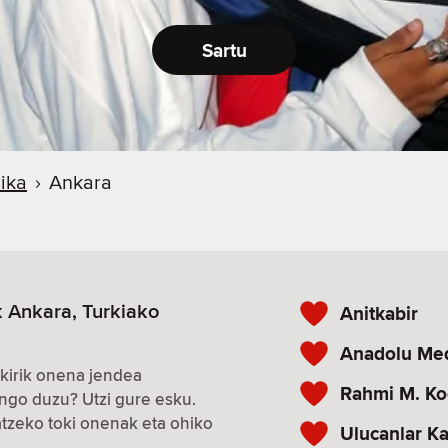
Sartu
ika
›
Ankara
 Ankara, Turkiako
Anitkabir
Anadolu Med
kirik onena jendea
Rahmi M. K
ngo duzu? Utzi gure esku.
zeko toki onenak eta ohiko
Ulucanlar K