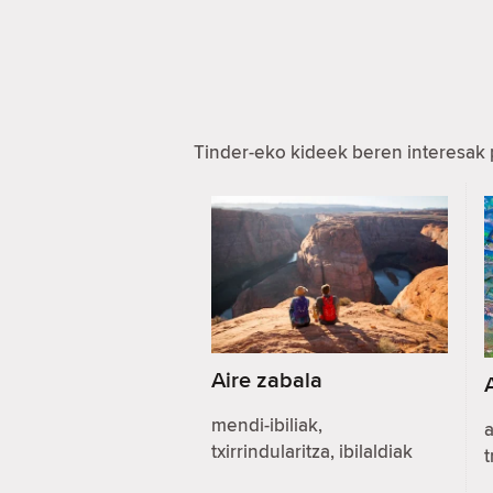
Tinder-eko kideek beren interesak 
Aire zabala
mendi-ibiliak,
a
txirrindularitza, ibilaldiak
t