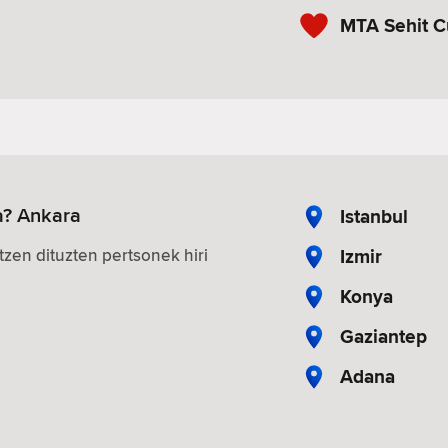
MTA Sehit 
a? Ankara
Istanbul
Izmir
zen dituzten pertsonek hiri
Konya
Gaziantep
Adana