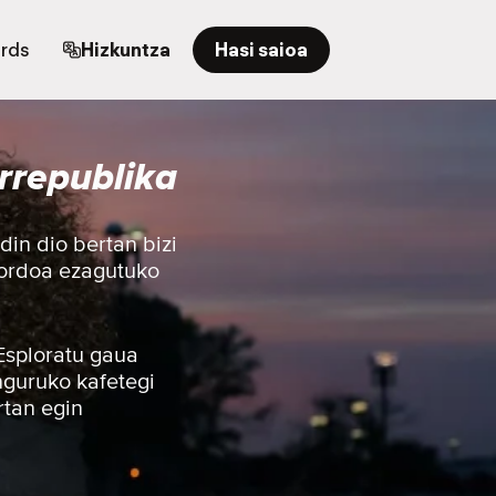
ards
Hizkuntza
Hasi saioa
rrepublika
in dio bertan bizi
mordoa ezagutuko
 Esploratu gaua
nguruko kafetegi
rtan egin