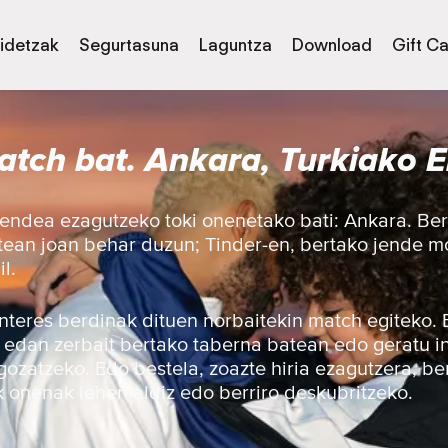
idetzak
Segurtasuna
Laguntza
Download
Gift C
atch bat. Ankara, Turkiako E
endea ezagutzeko toki onenetako bati: Ankara. Berd
atean joan behar duzun; Tinder-en, bertako jende 
l.
 interes berdinak dituen norbaitekin match egiteko.
, edan zerbait bertako taberna batean edo geratu i
gozatzeko. Edo bestela, zoazte hiria ezagutzera, be
 onenak lehen aldiz edo berriro deskubritzeko.