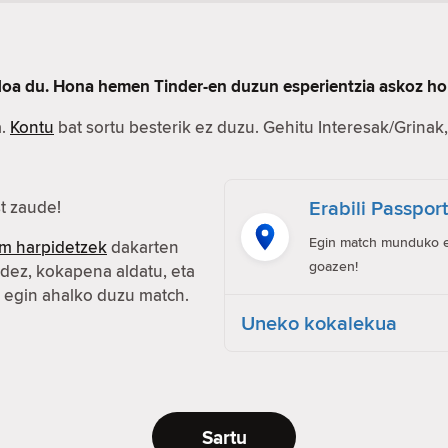
rdoa du. Hona hemen Tinder-en duzun esperientzia askoz ho
a.
Kontu
bat sortu besterik ez duzu. Gehitu Interesak/Grinak, 
Erabili Passpor
t zaude!
Egin match munduko ed
m harpidetzek
dakarten
goazen!
idez, kokapena aldatu, eta
n egin ahalko duzu match.
Uneko kokalekua
Sartu