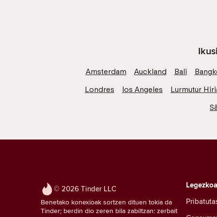
Ikus
Amsterdam
Auckland
Bali
Bangk
Londres
los Angeles
Lurmutur Hiri
S
Legezko
© 2026 Tinder LLC
Pribatuta
Benetako konexioak sortzen dituen tokia da
Tinder; berdin dio zeren bila zabiltzan: zerbait