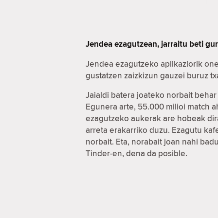
Jendea ezagutzean, jarraitu beti gu
Jendea ezagutzeko aplikaziorik one
gustatzen zaizkizun gauzei buruz t
Jaialdi batera joateko norbait beha
Egunera arte, 55.000 milioi match 
ezagutzeko aukerak are hobeak dira
arreta erakarriko duzu. Ezagutu ka
norbait. Eta, norabait joan nahi ba
Tinder-en, dena da posible.