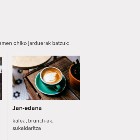
hemen ohiko jarduerak batzuk:
Jan-edana
kafea, brunch-ak,
sukaldaritza