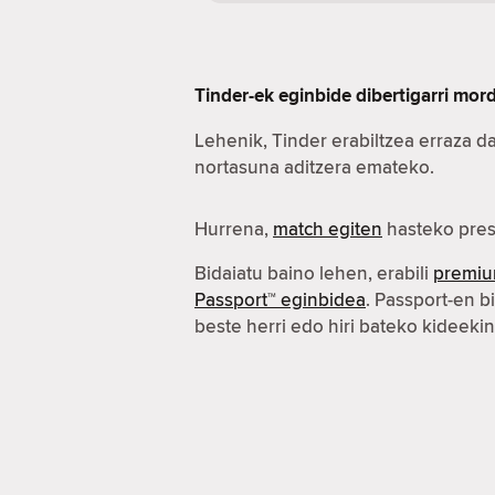
Tinder-ek eginbide dibertigarri mo
Lehenik, Tinder erabiltzea erraza d
nortasuna aditzera emateko.
Hurrena,
match egiten
hasteko pres
Bidaiatu baino lehen, erabili
premiu
Passport™ eginbidea
. Passport-en b
beste herri edo hiri bateko kideeki