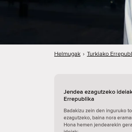
Helmugak
›
Turkiako Errepubl
Jendea ezagutzeko ideiak
Errepublika
Badakizu zein den inguruko to
ezagutzeko, baina nora erama
Hona hemen jendearekin gerat
ideiak: