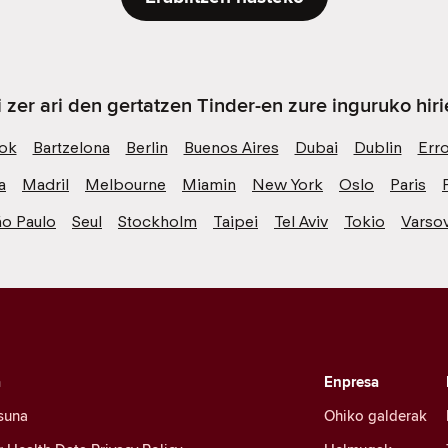
i zer ari den gertatzen Tinder-en zure inguruko hiri
ok
Bartzelona
Berlin
Buenos Aires
Dubai
Dublin
Err
a
Madril
Melbourne
Miamin
New York
Oslo
Paris
ão Paulo
Seul
Stockholm
Taipei
Tel Aviv
Tokio
Varsov
a
Enpresa
suna
Ohiko galderak