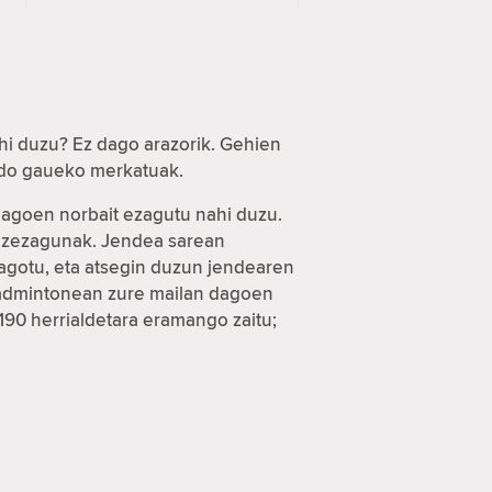
hi duzu? Ez dago arazorik. Gehien
 edo gaueko merkatuak.
 dagoen norbait ezagutu nahi duzu.
a ezezagunak. Jendea sarean
eagotu, eta atsegin duzun jendearen
 badmintonean zure mailan dagoen
 190 herrialdetara eramango zaitu;