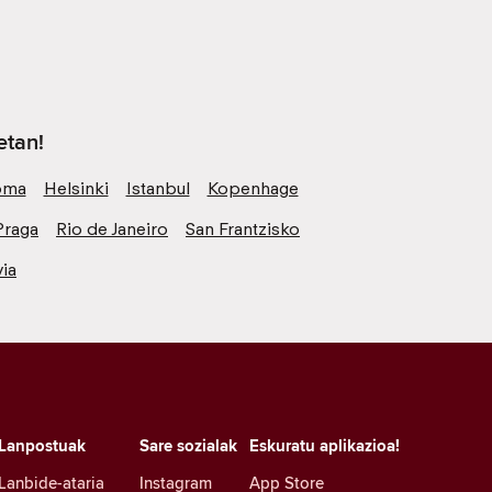
etan!
oma
Helsinki
Istanbul
Kopenhage
Praga
Rio de Janeiro
San Frantzisko
ia
Lanpostuak
Sare sozialak
Eskuratu aplikazioa!
Lanbide-ataria
Instagram
App Store