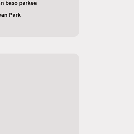
an baso parkea
ean Park