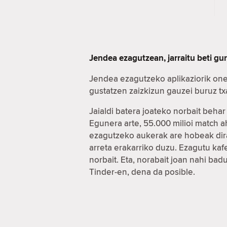
Jendea ezagutzean, jarraitu beti gu
Jendea ezagutzeko aplikaziorik one
gustatzen zaizkizun gauzei buruz t
Jaialdi batera joateko norbait beha
Egunera arte, 55.000 milioi match 
ezagutzeko aukerak are hobeak dira
arreta erakarriko duzu. Ezagutu ka
norbait. Eta, norabait joan nahi ba
Tinder-en, dena da posible.