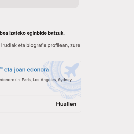
bea izateko eginbide batzuk.
irudiak eta biografia profilean, zure
t™ eta joan edonora
onorekin. Paris, Los Angeles, Sydney,
Hualien