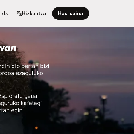
ards
Hizkuntza
Hasi saioa
iwan
din dio bertan bizi
mordoa ezagutuko
 Esploratu gaua
nguruko kafetegi
rtan egin