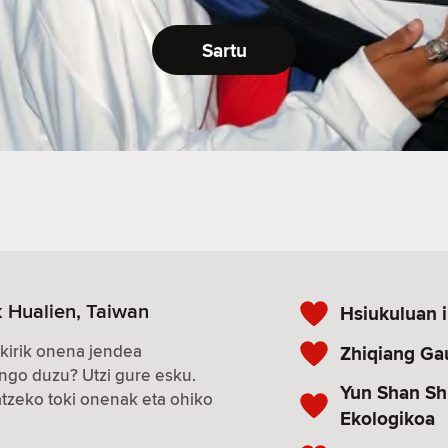
Sartu
 Hualien, Taiwan
Hsiukuluan i
kirik onena jendea
Zhiqiang Ga
ngo duzu? Utzi gure esku.
Yun Shan Sh
zeko toki onenak eta ohiko
Ekologikoa