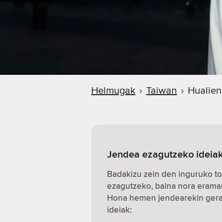
Helmugak
›
Taiwan
›
Hualien
Jendea ezagutzeko ideiak
Badakizu zein den inguruko to
ezagutzeko, baina nora erama
Hona hemen jendearekin gerat
ideiak: