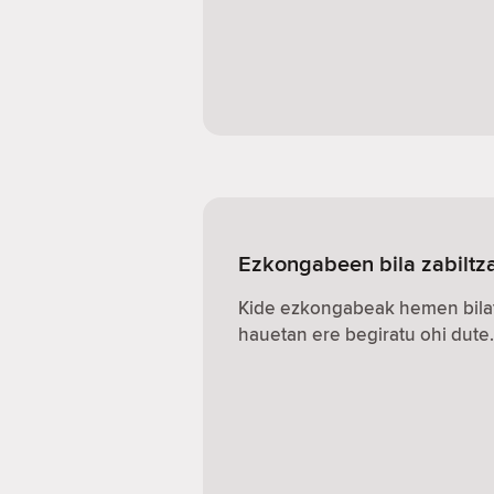
Ezkongabeen bila zabiltz
Kide ezkongabeak hemen bilat
hauetan ere begiratu ohi dute.