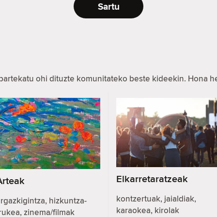
Sartu
partekatu ohi dituzte komunitateko beste kideekin. Hona 
Elkarretaratzeak
Arteak
kontzertuak, jaialdiak,
rgazkigintza, hizkuntza-
karaokea, kirolak
rukea, zinema/filmak