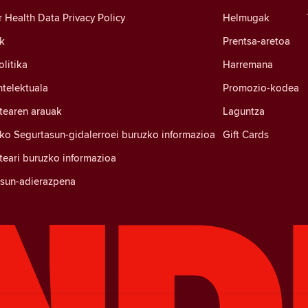
Health Data Privacy Policy
Helmugak
k
Prentsa-aretoa
litika
Harremana
ntelektuala
Promozio-kodea
tearen arauak
Laguntza
ko Segurtasun-gidalerroei buruzko informazioa
Gift Cards
eari buruzko informazioa
tasun-adierazpena