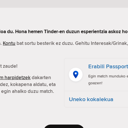
rdoa du. Hona hemen Tinder-en duzun esperientzia askoz ho
a.
Kontu
bat sortu besterik ez duzu. Gehitu Interesak/Grinak, 
Erabili Passpor
t zaude!
Egin match munduko ed
m harpidetzek
dakarten
goazen!
idez, kokapena aldatu, eta
n egin ahalko duzu match.
Uneko kokalekua