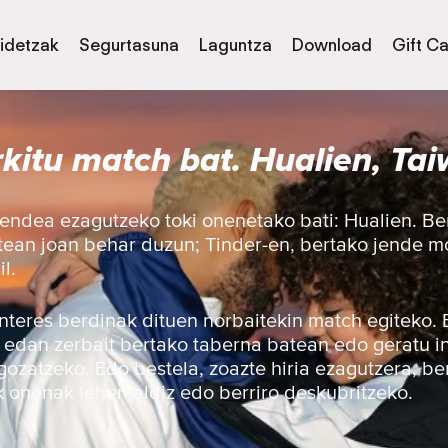
idetzak
Segurtasuna
Laguntza
Download
Gift C
kitu match bat. Hualien, Ta
endea ezagutzeko toki onenetako bati: Hualien. Ber
atean joan behar duzun; Tinder-en, bertako jende 
l.
 interes berdinak dituen norbaitekin match egiteko.
, edan zerbait bertako taberna batean edo geratu i
gozatzeko. Edo bestela, zoazte hiria ezagutzera, be
 onenak lehen aldiz edo berriro deskubritzeko.