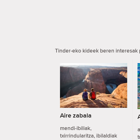
Tinder-eko kideek beren interesak 
Aire zabala
mendi-ibiliak,
a
txirrindularitza, ibilaldiak
t