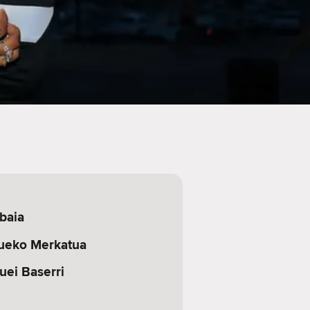
baia
ueko Merkatua
uei Baserri