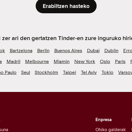
Erabiltzen hasteko
i zer ari den gertatzen Tinder-en zure inguruko hiri
ok
Bartzelona
Berlin
Buenos Aires
Dubai
Dublin
Err
a
Madril
Melbourne
Miamin
New York
Oslo
Paris
ão Paulo
Seul
Stockholm
Taipei
Tel Aviv
Tokio
Varsov
a
Enpresa
suna
Ohiko galderak