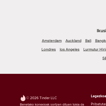
Ikus
Amsterdam
Auckland
Bali
Bangk
Londres
los Angeles
Lurmutur Hiri
S
Legezko
© 2026 Tinder LLC
Pribatuta
Benetako konexioak sortzen dituen tokia da