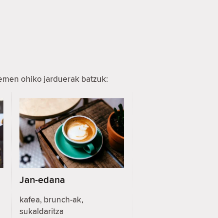
hemen ohiko jarduerak batzuk:
Jan-edana
kafea, brunch-ak,
sukaldaritza