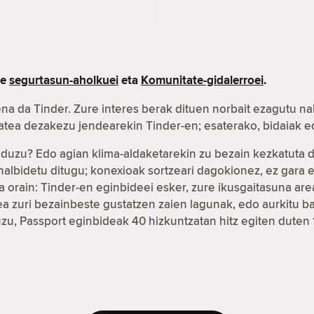
re
segurtasun-aholkuei
eta
Komunitate-gidalerroei
.
na da Tinder. Zure interes berak dituen norbait ezagutu na
xatea dezakezu jendearekin Tinder-en; esaterako, bidaiak
r duzu? Edo agian klima-aldaketarekin zu bezain kezkatuta
ahalbidetu ditugu; konexioak sortzeari dagokionez, ez gar
 orain: Tinder-en eginbideei esker, zure ikusgaitasuna ar
fea zuri bezainbeste gustatzen zaien lagunak, edo aurkitu
duzu, Passport eginbideak 40 hizkuntzatan hitz egiten duten