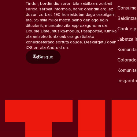
Tinder; berdin dio zeren bila zabiltzan: zerbait
Consumer 
serioa, zerbait informala, nahiz oraindik argi ez
duzun zerbait. 190 herrialdetan dago erabilgarri,
Baldintza
eta, 55 mila milioi match baino gehiago egin
dituelarik, munduko zita-app ezagunena da.
Cookie-po
Double Date, musika-modua, Pasaportea, Kimika
eta antzeko funtzioak era guztietako
Jabetza i
konexioetarako sortuta daude. Deskargatu doan
iOS-en eta Android-en.
Komunita
Basque
Colorado
Komunitat
Irisgarri