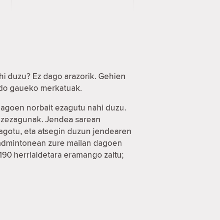
hi duzu? Ez dago arazorik. Gehien
 edo gaueko merkatuak.
 dagoen norbait ezagutu nahi duzu.
a ezezagunak. Jendea sarean
eagotu, eta atsegin duzun jendearen
 badmintonean zure mailan dagoen
 190 herrialdetara eramango zaitu;