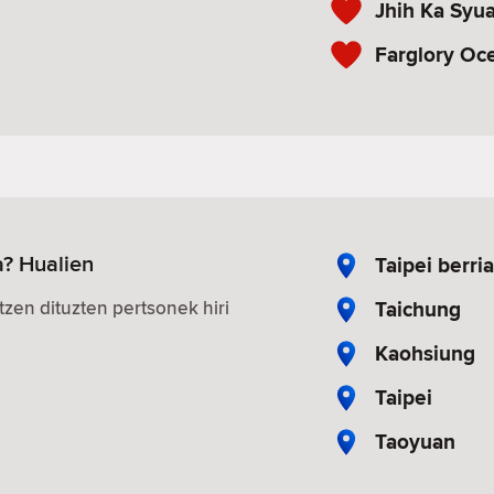
Jhih Ka Syu
Farglory Oc
a? Hualien
Taipei berria
Taichung
zen dituzten pertsonek hiri
Kaohsiung
Taipei
Taoyuan