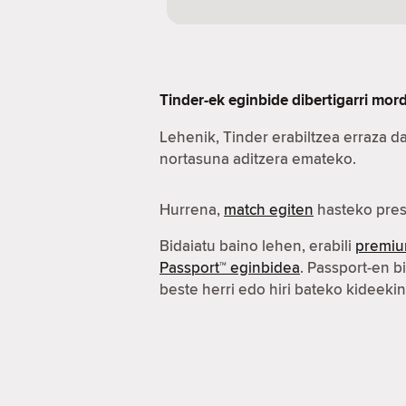
Tinder-ek eginbide dibertigarri mo
Lehenik, Tinder erabiltzea erraza d
nortasuna aditzera emateko.
Hurrena,
match egiten
hasteko pres
Bidaiatu baino lehen, erabili
premiu
Passport™ eginbidea
. Passport-en b
beste herri edo hiri bateko kideeki