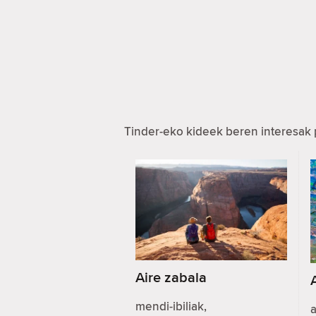
Tinder-eko kideek beren interesak 
Aire zabala
mendi-ibiliak,
a