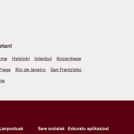
etan!
oma
Helsinki
Istanbul
Kopenhage
Praga
Rio de Janeiro
San Frantzisko
ia
Lanpostuak
Sare sozialak
Eskuratu aplikazioa!