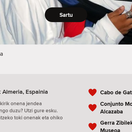
Sartu
ia
 Almeria, Espainia
Cabo de Gat
Conjunto Mo
kirik onena jendea
ngo duzu? Utzi gure esku.
Alcazaba
zeko toki onenak eta ohiko
Gerra Zibile
Museoa