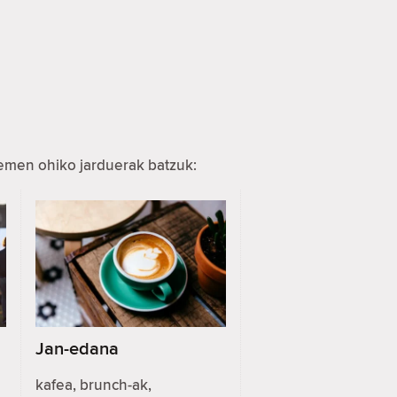
hemen ohiko jarduerak batzuk:
Jan-edana
kafea, brunch-ak,