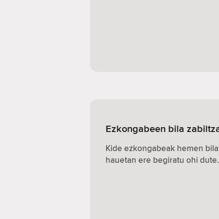
Ezkongabeen bila zabiltz
Kide ezkongabeak hemen bilat
hauetan ere begiratu ohi dute.