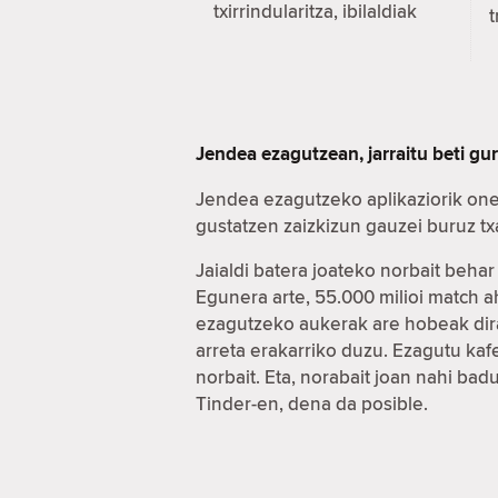
txirrindularitza, ibilaldiak
t
Jendea ezagutzean, jarraitu beti gu
Jendea ezagutzeko aplikaziorik one
gustatzen zaizkizun gauzei buruz t
Jaialdi batera joateko norbait beha
Egunera arte, 55.000 milioi match 
ezagutzeko aukerak are hobeak dira
arreta erakarriko duzu. Ezagutu ka
norbait. Eta, norabait joan nahi ba
Tinder-en, dena da posible.