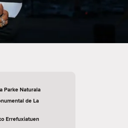
a Parke Naturala
numental de La
ko Errefuxiatuen