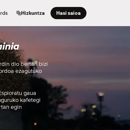
ards
Hizkuntza
Hasi saioa
ainia
din dio bertan bizi
mordoa ezagutuko
 Esploratu gaua
nguruko kafetegi
rtan egin