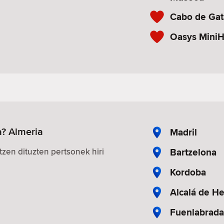
Cabo de Gata
Oasys Mini
a? Almeria
Madril
Bartzelona
zen dituzten pertsonek hiri
Kordoba
Alcalá de H
Fuenlabrada