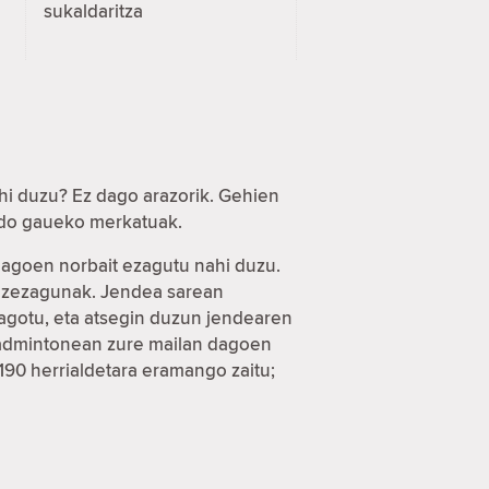
sukaldaritza
hi duzu? Ez dago arazorik. Gehien
 edo gaueko merkatuak.
 dagoen norbait ezagutu nahi duzu.
a ezezagunak. Jendea sarean
eagotu, eta atsegin duzun jendearen
 badmintonean zure mailan dagoen
 190 herrialdetara eramango zaitu;