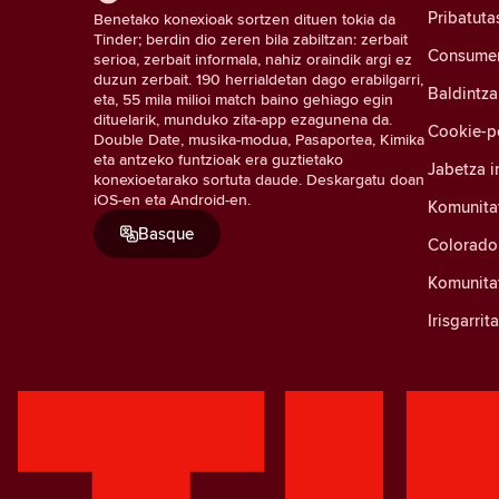
Pribatuta
Benetako konexioak sortzen dituen tokia da
Tinder; berdin dio zeren bila zabiltzan: zerbait
Consumer 
serioa, zerbait informala, nahiz oraindik argi ez
duzun zerbait. 190 herrialdetan dago erabilgarri,
Baldintza
eta, 55 mila milioi match baino gehiago egin
dituelarik, munduko zita-app ezagunena da.
Cookie-po
Double Date, musika-modua, Pasaportea, Kimika
eta antzeko funtzioak era guztietako
Jabetza i
konexioetarako sortuta daude. Deskargatu doan
iOS-en eta Android-en.
Komunita
Basque
Colorado
Komunitat
Irisgarri