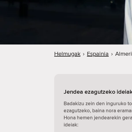
Helmugak
›
Espainia
›
Almer
Jendea ezagutzeko ideiak
Badakizu zein den inguruko to
ezagutzeko, baina nora erama
Hona hemen jendearekin gerat
ideiak: