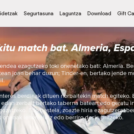
idetzak
Segurtasuna
Laguntza
Download
Gift C
itu match bat. Almeria, Esp
endea ezagutzeko toki onenetako bati: Almeria. Ber
atean joan behar duzun; Tinder-en, bertako jende 
l.
 interes berdinak dituen norbaitekin match egiteko.
, edan zerbait bertako taberna batean edo geratu i
gozatzeko. Edo bestela, zoazte hiria ezagutzera, be
 onenak lehen aldiz edo berriro deskubritzeko.