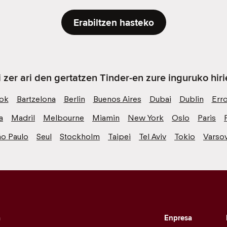
Erabiltzen hasteko
i zer ari den gertatzen Tinder-en zure inguruko hiri
ok
Bartzelona
Berlin
Buenos Aires
Dubai
Dublin
Err
a
Madril
Melbourne
Miamin
New York
Oslo
Paris
ão Paulo
Seul
Stockholm
Taipei
Tel Aviv
Tokio
Varsov
a
Enpresa