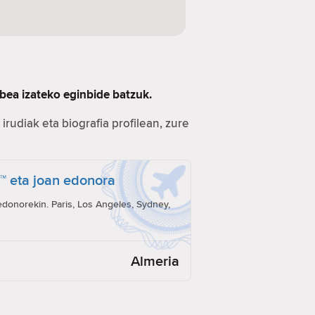
bea izateko eginbide batzuk.
irudiak eta biografia profilean, zure
t™ eta joan edonora
onorekin. Paris, Los Angeles, Sydney,
Almeria