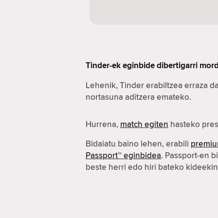
Tinder-ek eginbide dibertigarri mo
Lehenik, Tinder erabiltzea erraza d
nortasuna aditzera emateko.
Hurrena,
match egiten
hasteko pres
Bidaiatu baino lehen, erabili
premiu
Passport™ eginbidea
. Passport-en b
beste herri edo hiri bateko kideeki