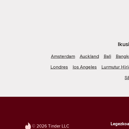
Ikus
Amsterdam
Auckland
Bali
Bangk
Londres
los Angeles
Lurmutur Hiri
S
Legezko
© 2026 Tinder LLC