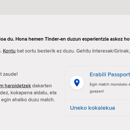
rdoa du. Hona hemen Tinder-en duzun esperientzia askoz ho
a.
Kontu
bat sortu besterik ez duzu. Gehitu Interesak/Grinak, 
Erabili Passpor
t zaude!
Egin match munduko ed
m harpidetzek
dakarten
goazen!
idez, kokapena aldatu, eta
n egin ahalko duzu match.
Uneko kokalekua