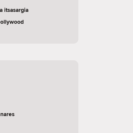
 itsasargia
Hollywood
enares