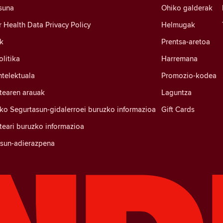
suna
Ohiko galderak
Health Data Privacy Policy
Helmugak
k
Prentsa-aretoa
litika
Harremana
ntelektuala
Promozio-kodea
tearen arauak
Laguntza
ko Segurtasun-gidalerroei buruzko informazioa
Gift Cards
eari buruzko informazioa
tasun-adierazpena