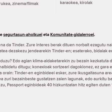
karaokea, kirolak
rukea, zinema/filmak
re
segurtasun-aholkuei
eta
Komunitate-gidalerroei
.
na da Tinder. Zure interes berak dituen norbait ezagutu na
xatea dezakezu jendearekin Tinder-en; esaterako, bidaiak
r duzu? Edo agian klima-aldaketarekin zu bezain kezkatuta
ahalbidetu ditugu; konexioak sortzeari dagokionez, ez gar
 orain: Tinder-en eginbideei esker, zure ikusgaitasuna ar
fea zuri bezainbeste gustatzen zaien lagunak, edo aurkitu
duzu, Passport eginbideak 40 hizkuntzatan hitz egiten duten