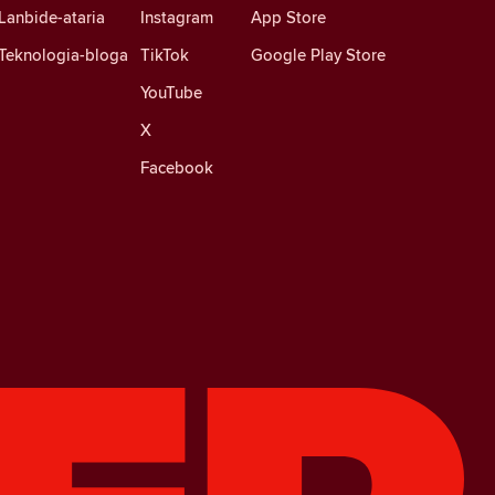
Lanbide-ataria
Instagram
App Store
Teknologia-bloga
TikTok
Google Play Store
YouTube
X
Facebook