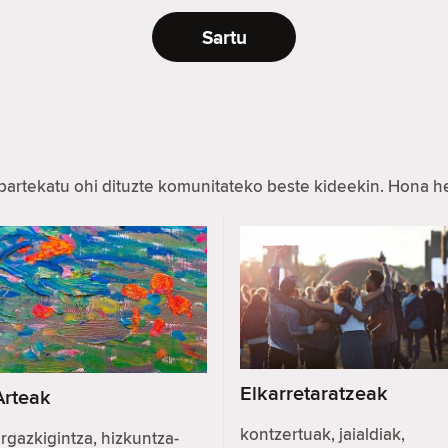
Sartu
partekatu ohi dituzte komunitateko beste kideekin. Hona 
Elkarretaratzeak
Arteak
kontzertuak, jaialdiak,
rgazkigintza, hizkuntza-