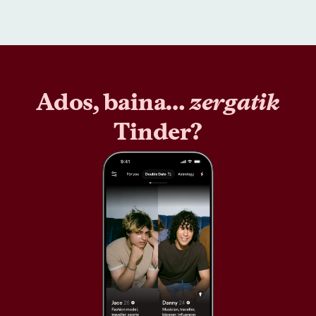
Ados, baina…
zergatik
Tinder?