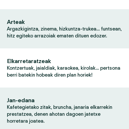
Arteak
Argazkigintza, zinema, hizkuntza-trukea… funtsean,
hitz egiteko arrazoiak ematen dituen edozer.
Elkarretaratzeak
Kontzertuak, jaialdiak, karaokea, kirolak… pertsona
berri batekin hobeak diren plan horiek!
Jan-edana
Kafetegietako zitak, bruncha, janaria elkarrekin
prestatzea, denen ahotan dagoen jatetxe
horretara joatea.