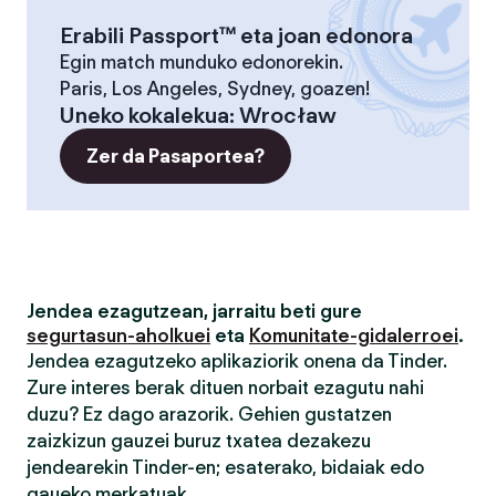
Erabili Passport™ eta joan edonora
Egin match munduko edonorekin.
Paris, Los Angeles, Sydney, goazen!
Uneko kokalekua
:
Wrocław
Zer da Pasaportea?
Jendea ezagutzean, jarraitu beti gure
segurtasun-aholkuei
eta
Komunitate-gidalerroei
.
Jendea ezagutzeko aplikaziorik onena da Tinder.
Zure interes berak dituen norbait ezagutu nahi
duzu? Ez dago arazorik. Gehien gustatzen
zaizkizun gauzei buruz txatea dezakezu
jendearekin Tinder-en; esaterako, bidaiak edo
gaueko merkatuak.