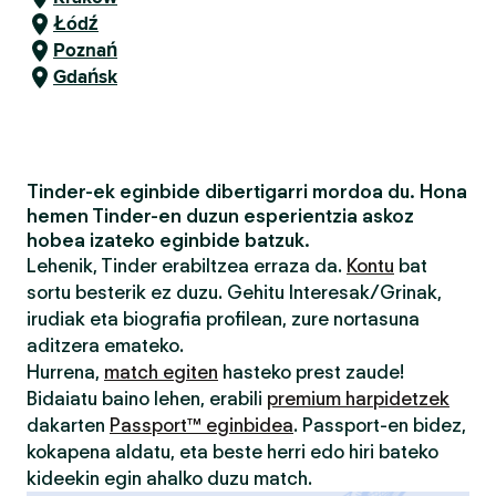
Łódź
Poznań
Gdańsk
Tinder-ek eginbide dibertigarri mordoa du. Hona
hemen Tinder-en duzun esperientzia askoz
hobea izateko eginbide batzuk.
Lehenik, Tinder erabiltzea erraza da.
Kontu
bat
sortu besterik ez duzu. Gehitu Interesak/Grinak,
irudiak eta biografia profilean, zure nortasuna
aditzera emateko.
Hurrena,
match egiten
hasteko prest zaude!
Bidaiatu baino lehen, erabili
premium harpidetzek
dakarten
Passport™ eginbidea
. Passport-en bidez,
kokapena aldatu, eta beste herri edo hiri bateko
kideekin egin ahalko duzu match.