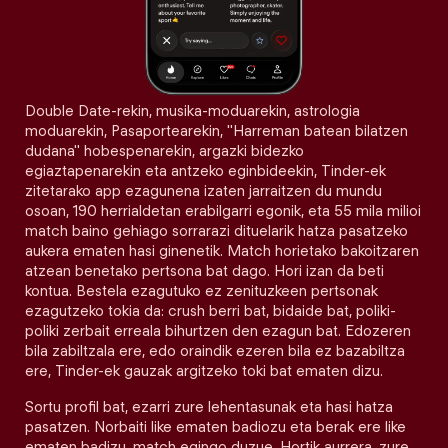
Double Date-rekin, musika-moduarekin, astrologia
moduarekin, Pasaportearekin, "Harreman batean bilatzen
dudana" hobespenarekin, argazki bidezko
egiaztapenarekin eta antzeko eginbideekin, Tinder-ek
zitetarako app ezagunena izaten jarraitzen du mundu
osoan, 190 herrialdetan erabilgarri egonik, eta 55 mila milioi
match baino gehiago sorrarazi dituelarik hatza pasatzeko
aukera ematen hasi ginenetik. Match horietako bakoitzaren
atzean benetako pertsona bat dago. Hori izan da beti
kontua. Bestela ezagutuko ez zenituzkeen pertsonak
ezagutzeko tokia da: crush berri bat, bidaide bat, poliki-
poliki zerbait erreala bihurtzen den ezagun bat. Edozeren
bila zabiltzala ere, edo oraindik ezeren bila ez bazabiltza
ere, Tinder-ek gauzak argitzeko toki bat ematen dizu.
Sortu profil bat, ezarri zure lehentasunak eta hasi hatza
pasatzen. Norbaiti like ematen badiozu eta berak ere like
ematen badizu, match egingo duzue. Hortik aurrera, zure