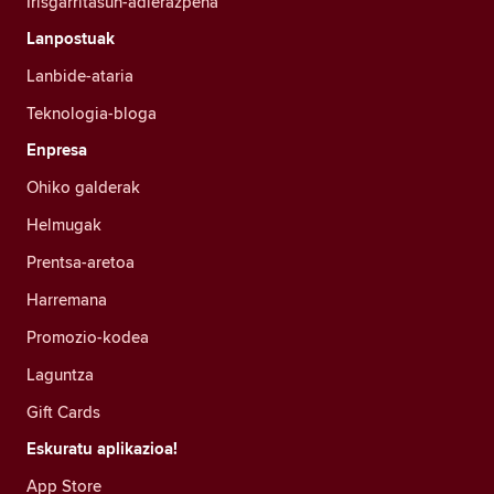
Irisgarritasun-adierazpena
Lanpostuak
Lanbide-ataria
Teknologia-bloga
Enpresa
Ohiko galderak
Helmugak
Prentsa-aretoa
Harremana
Promozio-kodea
Laguntza
Gift Cards
Eskuratu aplikazioa!
App Store