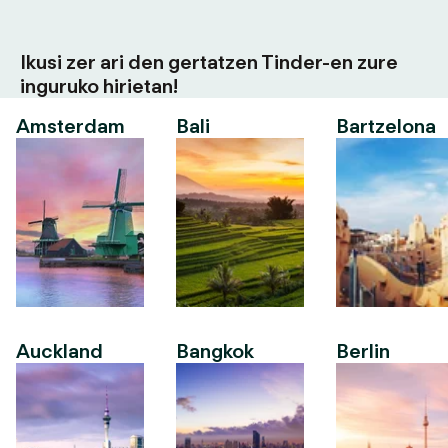
Ikusi zer ari den gertatzen Tinder-en zure
inguruko hirietan!
Amsterdam
Bali
Bartzelona
Auckland
Bangkok
Berlin