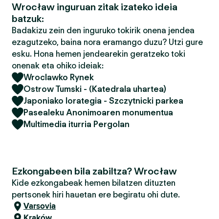
Wrocław inguruan zitak izateko ideia
batzuk:
Badakizu zein den inguruko tokirik onena jendea
ezagutzeko, baina nora eramango duzu? Utzi gure
esku. Hona hemen jendearekin geratzeko toki
onenak eta ohiko ideiak:
Wroclawko Rynek
Ostrow Tumski - (Katedrala uhartea)
Japoniako lorategia - Szczytnicki parkea
Pasealeku Anonimoaren monumentua
Multimedia iturria Pergolan
Ezkongabeen bila zabiltza? Wrocław
Kide ezkongabeak hemen bilatzen dituzten
pertsonek hiri hauetan ere begiratu ohi dute.
Varsovia
Kraków