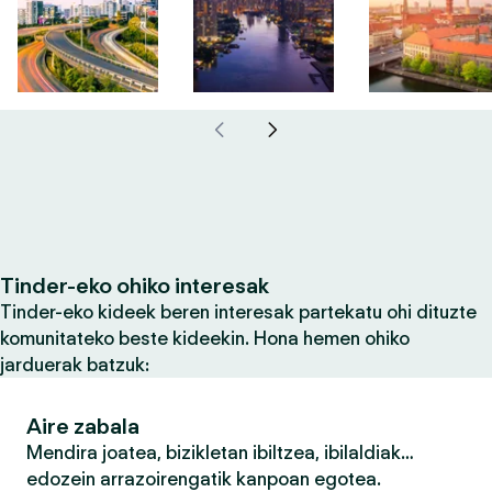
Tinder-eko ohiko interesak
Tinder-eko kideek beren interesak partekatu ohi dituzte
komunitateko beste kideekin. Hona hemen ohiko
jarduerak batzuk:
Aire zabala
Mendira joatea, bizikletan ibiltzea, ibilaldiak…
edozein arrazoirengatik kanpoan egotea.