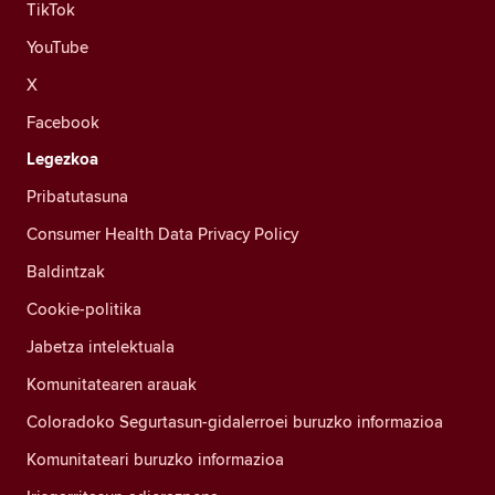
TikTok
YouTube
X
Facebook
Legezkoa
Pribatutasuna
Consumer Health Data Privacy Policy
Baldintzak
Cookie-politika
Jabetza intelektuala
Komunitatearen arauak
Coloradoko Segurtasun-gidalerroei buruzko informazioa
Komunitateari buruzko informazioa