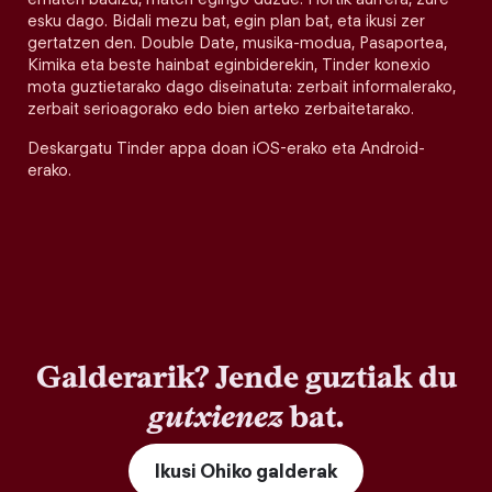
esku dago. Bidali mezu bat, egin plan bat, eta ikusi zer
gertatzen den. Double Date, musika-modua, Pasaportea,
Kimika eta beste hainbat eginbiderekin, Tinder konexio
mota guztietarako dago diseinatuta: zerbait informalerako,
zerbait serioagorako edo bien arteko zerbaitetarako.
Deskargatu Tinder appa doan iOS-erako eta Android-
erako.
Galderarik? Jende guztiak du
gutxienez
bat.
Ikusi Ohiko galderak