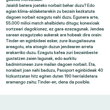
Jaialdi batera joateko norbait behar duzu? Edo
agian klima-aldaketarekin zu bezain kezkatuta
dagoen norbait ezagutu nahi duzu. Egunera arte,
55.000 milioi match ahalbidetu ditugu; konexioak
sortzeari dagokionez, ez gara ezezagunak. Jendea
sarean ezagutzeko aukerak are hobeak dira orain:
Tinder-en eginbideei esker, zure ikusgaitasuna
areagotu, eta atsegin duzun jendearen arreta
erakarriko duzu. Ezagutu kafea zuri bezainbeste
gustatzen zaien lagunak, edo aurkitu
badmintonean zure mailan dagoen norbait. Eta,
norabait joan nahi baduzu, Passport eginbideak 40
hizkuntzatan hitz egiten duten 190 herrialdetara
eramango zaitu; Tinder-en, dena da posible.