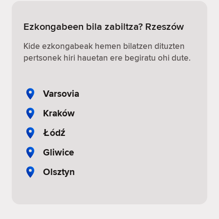
Ezkongabeen bila zabiltza? Rzeszów
Kide ezkongabeak hemen bilatzen dituzten
pertsonek hiri hauetan ere begiratu ohi dute.
Varsovia
Kraków
Łódź
Gliwice
Olsztyn