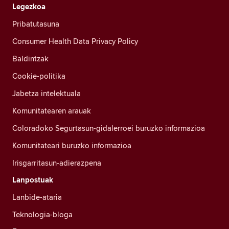
Legezkoa
Pribatutasuna
Consumer Health Data Privacy Policy
Baldintzak
Cookie-politika
Jabetza intelektuala
Komunitatearen arauak
Coloradoko Segurtasun-gidalerroei buruzko informazioa
Komunitateari buruzko informazioa
Irisgarritasun-adierazpena
Lanpostuak
Lanbide-ataria
Teknologia-bloga