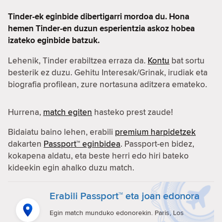
Tinder-ek eginbide dibertigarri mordoa du. Hona
hemen Tinder-en duzun esperientzia askoz hobea
izateko eginbide batzuk.
Lehenik, Tinder erabiltzea erraza da.
Kontu
bat sortu
besterik ez duzu. Gehitu Interesak/Grinak, irudiak eta
biografia profilean, zure nortasuna aditzera emateko.
Hurrena,
match egiten
hasteko prest zaude!
Bidaiatu baino lehen, erabili
premium harpidetzek
dakarten
Passport™ eginbidea
. Passport-en bidez,
kokapena aldatu, eta beste herri edo hiri bateko
kideekin egin ahalko duzu match.
Erabili Passport™ eta joan edonora
Egin match munduko edonorekin. Paris, Los