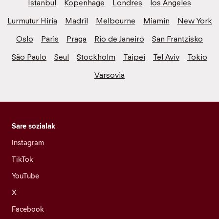
Istanbul
Kopenhage
Londres
los Angeles
Lurmutur Hiria
Madril
Melbourne
Miamin
New York
Oslo
Paris
Praga
Rio de Janeiro
San Frantzisko
São Paulo
Seul
Stockholm
Taipei
Tel Aviv
Tokio
Varsovia
Sare sozialak
Instagram
TikTok
YouTube
X
Facebook