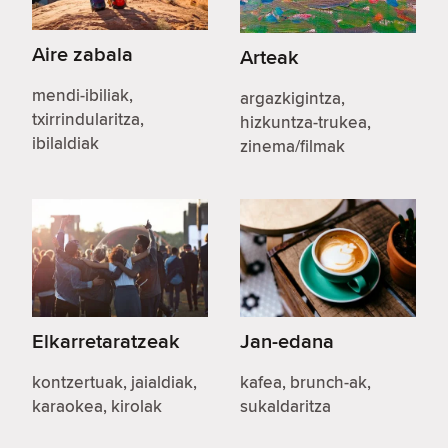
Aire zabala
Arteak
mendi-ibiliak,
argazkigintza,
txirrindularitza,
hizkuntza-trukea,
ibilaldiak
zinema/filmak
Elkarretaratzeak
Jan-edana
kontzertuak, jaialdiak,
kafea, brunch-ak,
karaokea, kirolak
sukaldaritza