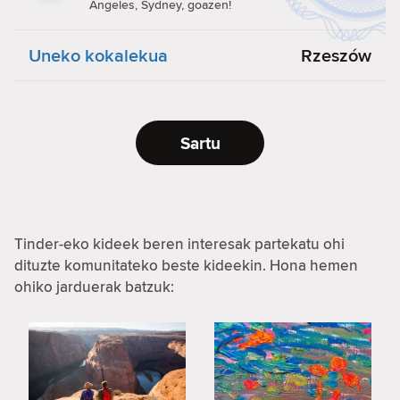
Angeles, Sydney, goazen!
Uneko kokalekua
Rzeszów
Sartu
Tinder-eko kideek beren interesak partekatu ohi
dituzte komunitateko beste kideekin. Hona hemen
ohiko jarduerak batzuk: