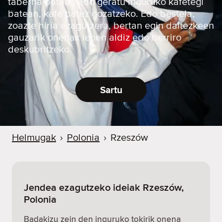
taberna batean edo geratu inguruko kafetegi
batean, kafe batez gozatzeko. Edo bestela,
zoazte hiria ezagutzera, bertan egin daitezkeen
gauzarik onenak lehen aldiz edo berriro
deskubritzeko.
Sartu
Helmugak
›
Polonia
›
Rzeszów
Jendea ezagutzeko ideiak Rzeszów,
Polonia
Badakizu zein den inguruko tokirik onena