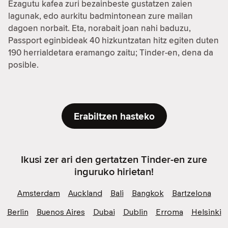
Ezagutu kafea zuri bezainbeste gustatzen zaien
lagunak, edo aurkitu badmintonean zure mailan
dagoen norbait. Eta, norabait joan nahi baduzu,
Passport eginbideak 40 hizkuntzatan hitz egiten duten
190 herrialdetara eramango zaitu; Tinder-en, dena da
posible.
Erabiltzen hasteko
Ikusi zer ari den gertatzen Tinder-en zure
inguruko hirietan!
Amsterdam
Auckland
Bali
Bangkok
Bartzelona
Berlin
Buenos Aires
Dubai
Dublin
Erroma
Helsinki