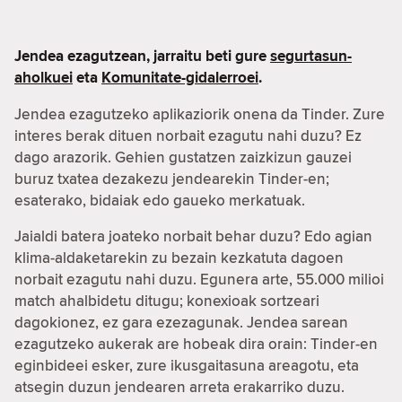
Jendea ezagutzean, jarraitu beti gure
segurtasun-
aholkuei
eta
Komunitate-gidalerroei
.
Jendea ezagutzeko aplikaziorik onena da Tinder. Zure
interes berak dituen norbait ezagutu nahi duzu? Ez
dago arazorik. Gehien gustatzen zaizkizun gauzei
buruz txatea dezakezu jendearekin Tinder-en;
esaterako, bidaiak edo gaueko merkatuak.
Jaialdi batera joateko norbait behar duzu? Edo agian
klima-aldaketarekin zu bezain kezkatuta dagoen
norbait ezagutu nahi duzu. Egunera arte, 55.000 milioi
match ahalbidetu ditugu; konexioak sortzeari
dagokionez, ez gara ezezagunak. Jendea sarean
ezagutzeko aukerak are hobeak dira orain: Tinder-en
eginbideei esker, zure ikusgaitasuna areagotu, eta
atsegin duzun jendearen arreta erakarriko duzu.