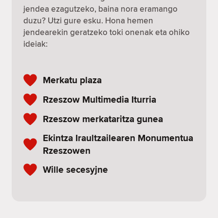
jendea ezagutzeko, baina nora eramango
duzu? Utzi gure esku. Hona hemen
jendearekin geratzeko toki onenak eta ohiko
ideiak:
Merkatu plaza
Rzeszow Multimedia Iturria
Rzeszow merkataritza gunea
Ekintza Iraultzailearen Monumentua
Rzeszowen
Wille secesyjne