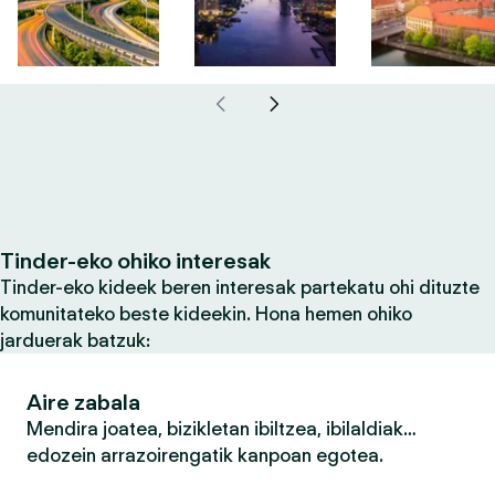
Tinder-eko ohiko interesak
Tinder-eko kideek beren interesak partekatu ohi dituzte
komunitateko beste kideekin. Hona hemen ohiko
jarduerak batzuk:
Aire zabala
Mendira joatea, bizikletan ibiltzea, ibilaldiak…
edozein arrazoirengatik kanpoan egotea.