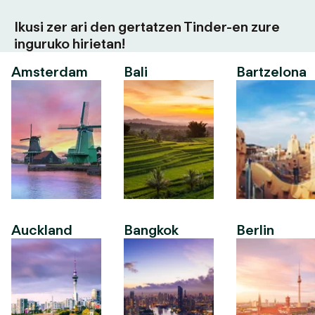
Ikusi zer ari den gertatzen Tinder-en zure
inguruko hirietan!
Amsterdam
Bali
Bartzelona
Auckland
Bangkok
Berlin