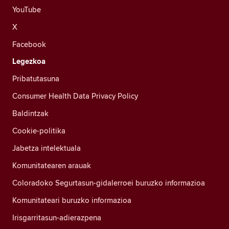
YouTube
X
Facebook
Legezkoa
Pribatutasuna
Consumer Health Data Privacy Policy
Baldintzak
Cookie-politika
Jabetza intelektuala
Komunitatearen arauak
Coloradoko Segurtasun-gidalerroei buruzko informazioa
Komunitateari buruzko informazioa
Irisgarritasun-adierazpena