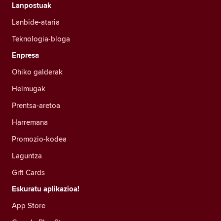
Lanpostuak
Lanbide-ataria
Teknologia-bloga
Enpresa
Ohiko galderak
Helmugak
Prentsa-aretoa
Harremana
Promozio-kodea
Laguntza
Gift Cards
Eskuratu aplikazioa!
App Store