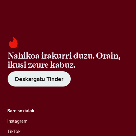
Nahikoa irakurri duzu. Orain,
ikusi zeure kabuz.
Deskargatu Tinder
Sare sozialak
Instagram
TikTok