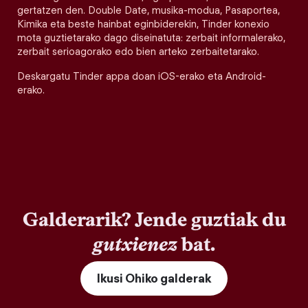
gertatzen den. Double Date, musika-modua, Pasaportea,
Kimika eta beste hainbat eginbiderekin, Tinder konexio
mota guztietarako dago diseinatuta: zerbait informalerako,
zerbait serioagorako edo bien arteko zerbaitetarako.
Deskargatu Tinder appa doan iOS-erako eta Android-
erako.
Galderarik? Jende guztiak du
gutxienez
bat.
Ikusi Ohiko galderak