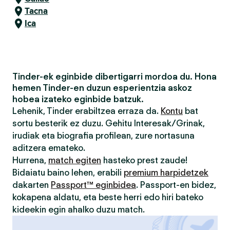
Tacna
Ica
Tinder-ek eginbide dibertigarri mordoa du. Hona
hemen Tinder-en duzun esperientzia askoz
hobea izateko eginbide batzuk.
Lehenik, Tinder erabiltzea erraza da.
Kontu
bat
sortu besterik ez duzu. Gehitu Interesak/Grinak,
irudiak eta biografia profilean, zure nortasuna
aditzera emateko.
Hurrena,
match egiten
hasteko prest zaude!
Bidaiatu baino lehen, erabili
premium harpidetzek
dakarten
Passport™ eginbidea
. Passport-en bidez,
kokapena aldatu, eta beste herri edo hiri bateko
kideekin egin ahalko duzu match.