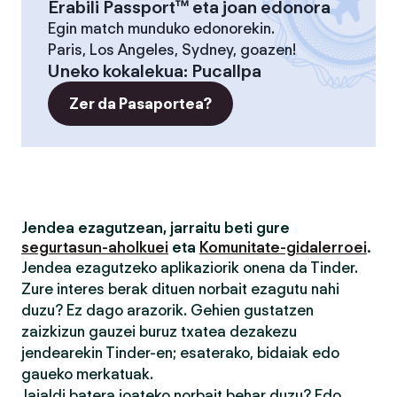
Erabili Passport™ eta joan edonora
Egin match munduko edonorekin.
Paris, Los Angeles, Sydney, goazen!
Uneko kokalekua
:
Pucallpa
Zer da Pasaportea?
Jendea ezagutzean, jarraitu beti gure
segurtasun-aholkuei
eta
Komunitate-gidalerroei
.
Jendea ezagutzeko aplikaziorik onena da Tinder.
Zure interes berak dituen norbait ezagutu nahi
duzu? Ez dago arazorik. Gehien gustatzen
zaizkizun gauzei buruz txatea dezakezu
jendearekin Tinder-en; esaterako, bidaiak edo
gaueko merkatuak.
Jaialdi batera joateko norbait behar duzu? Edo