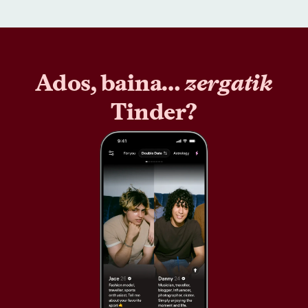
Ados, baina…
zergatik
Tinder?