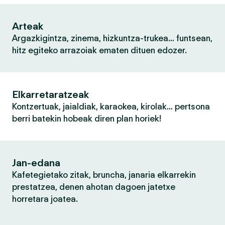
Arteak
Argazkigintza, zinema, hizkuntza-trukea… funtsean,
hitz egiteko arrazoiak ematen dituen edozer.
Elkarretaratzeak
Kontzertuak, jaialdiak, karaokea, kirolak… pertsona
berri batekin hobeak diren plan horiek!
Jan-edana
Kafetegietako zitak, bruncha, janaria elkarrekin
prestatzea, denen ahotan dagoen jatetxe
horretara joatea.