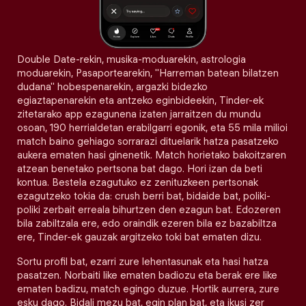
Double Date-rekin, musika-moduarekin, astrologia
moduarekin, Pasaportearekin, "Harreman batean bilatzen
dudana" hobespenarekin, argazki bidezko
egiaztapenarekin eta antzeko eginbideekin, Tinder-ek
zitetarako app ezagunena izaten jarraitzen du mundu
osoan, 190 herrialdetan erabilgarri egonik, eta 55 mila milioi
match baino gehiago sorrarazi dituelarik hatza pasatzeko
aukera ematen hasi ginenetik. Match horietako bakoitzaren
atzean benetako pertsona bat dago. Hori izan da beti
kontua. Bestela ezagutuko ez zenituzkeen pertsonak
ezagutzeko tokia da: crush berri bat, bidaide bat, poliki-
poliki zerbait erreala bihurtzen den ezagun bat. Edozeren
bila zabiltzala ere, edo oraindik ezeren bila ez bazabiltza
ere, Tinder-ek gauzak argitzeko toki bat ematen dizu.
Sortu profil bat, ezarri zure lehentasunak eta hasi hatza
pasatzen. Norbaiti like ematen badiozu eta berak ere like
ematen badizu, match egingo duzue. Hortik aurrera, zure
esku dago. Bidali mezu bat, egin plan bat, eta ikusi zer