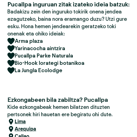
Pucallpa inguruan zitak izateko ideia batzuk:
Badakizu zein den inguruko tokirik onena jendea
ezagutzeko, baina nora eramango duzu? Utzi gure
esku. Hona hemen jendearekin geratzeko toki
onenak eta ohiko ideiak:
Arma plaza
Yarinacocha aintzira
Pucallpa Parke Naturala
Bio-Hook lorategi botanikoa
La Jungla Ecolodge
Ezkongabeen bila zabiltza? Pucallpa
Kide ezkongabeak hemen bilatzen dituzten
pertsonek hiri hauetan ere begiratu ohi dute.
Lima
Arequipa
Callao