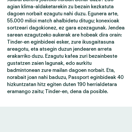
agian klima-aldaketarekin zu bezain kezkatuta
dagoen norbait ezagutu nahi duzu. Egunera arte,
55.000 milioi match ahalbidetu ditugu; konexioak
sortzeari dagokionez, ez gara ezezagunak. Jendea
sarean ezagutzeko aukerak are hobeak dira orain:
Tinder-en eginbideei esker, zure ikusgaitasuna
areagotu, eta atsegin duzun jendearen arreta
erakarriko duzu. Ezagutu kafea zuri bezainbeste
gustatzen zaien lagunak, edo aurkitu
badmintonean zure mailan dagoen norbait. Eta,
norabait joan nahi baduzu, Passport eginbideak 40
hizkuntzatan hitz egiten duten 190 herrialdetara
eramango zaitu; Tinder-en, dena da posible.