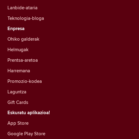
Lanbide-ataria
Teknologia-bloga
Enpresa
Ohiko galderak
Helmugak
Prentsa-aretoa
Harremana
Promozio-kodea
Laguntza
Gift Cards
Eskuratu aplikazioa!
App Store
Google Play Store