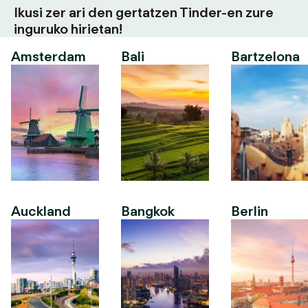
Ikusi zer ari den gertatzen Tinder-en zure
inguruko hirietan!
Amsterdam
Bali
Bartzelona
Auckland
Bangkok
Berlin