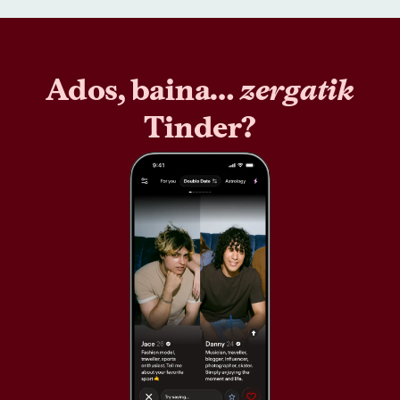
Ados, baina…
zergatik
Tinder?