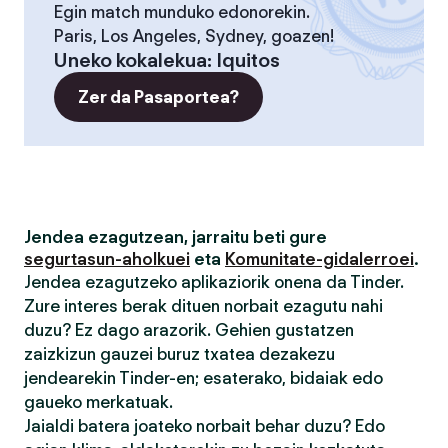
Egin match munduko edonorekin.
Paris, Los Angeles, Sydney, goazen!
Uneko kokalekua
:
Iquitos
Zer da Pasaportea?
Jendea ezagutzean, jarraitu beti gure
segurtasun-aholkuei
eta
Komunitate-gidalerroei
.
Jendea ezagutzeko aplikaziorik onena da Tinder.
Zure interes berak dituen norbait ezagutu nahi
duzu? Ez dago arazorik. Gehien gustatzen
zaizkizun gauzei buruz txatea dezakezu
jendearekin Tinder-en; esaterako, bidaiak edo
gaueko merkatuak.
Jaialdi batera joateko norbait behar duzu? Edo