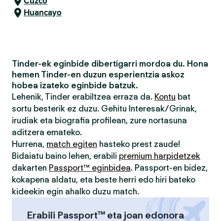
Cuzco
Huancayo
Tinder-ek eginbide dibertigarri mordoa du. Hona
hemen Tinder-en duzun esperientzia askoz
hobea izateko eginbide batzuk.
Lehenik, Tinder erabiltzea erraza da.
Kontu
bat
sortu besterik ez duzu. Gehitu Interesak/Grinak,
irudiak eta biografia profilean, zure nortasuna
aditzera emateko.
Hurrena,
match egiten
hasteko prest zaude!
Bidaiatu baino lehen, erabili
premium harpidetzek
dakarten
Passport™ eginbidea
. Passport-en bidez,
kokapena aldatu, eta beste herri edo hiri bateko
kideekin egin ahalko duzu match.
Erabili Passport™ eta joan edonora