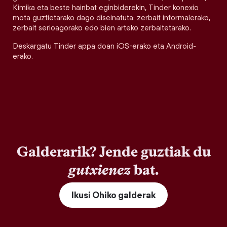
Kimika eta beste hainbat eginbiderekin, Tinder konexio
mota guztietarako dago diseinatuta: zerbait informalerako,
zerbait serioagorako edo bien arteko zerbaitetarako.
Deskargatu Tinder appa doan iOS-erako eta Android-
erako.
Galderarik? Jende guztiak du
gutxienez
bat.
Ikusi Ohiko galderak