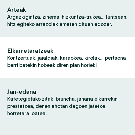
Arteak
Argazkigintza, zinema, hizkuntza-trukea… funtsean,
hitz egiteko arrazoiak ematen dituen edozer.
Elkarretaratzeak
Kontzertuak, jaialdiak, karaokea, kirolak… pertsona
berri batekin hobeak diren plan horiek!
Jan-edana
Kafetegietako zitak, bruncha, janaria elkarrekin
prestatzea, denen ahotan dagoen jatetxe
horretara joatea.