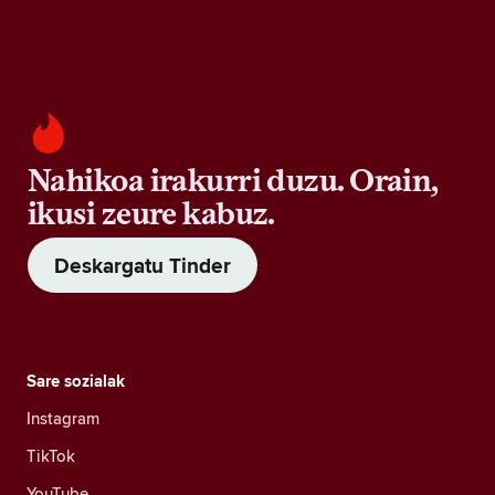
Nahikoa irakurri duzu. Orain,
ikusi zeure kabuz.
Deskargatu Tinder
Sare sozialak
Instagram
TikTok
YouTube