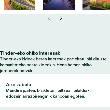
Tinder-eko ohiko interesak
Tinder-eko kideek beren interesak partekatu ohi dituzte
komunitateko beste kideekin. Hona hemen ohiko
jarduerak batzuk:
Aire zabala
Mendira joatea, bizikletan ibiltzea, ibilaldiak…
edozein arrazoirengatik kanpoan egotea.