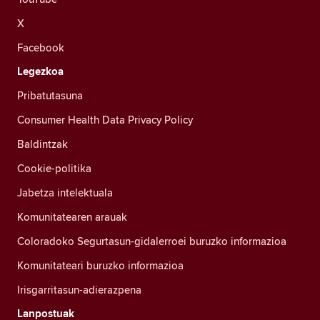
X
Facebook
Legezkoa
Pribatutasuna
Consumer Health Data Privacy Policy
Baldintzak
Cookie-politika
Jabetza intelektuala
Komunitatearen arauak
Coloradoko Segurtasun-gidalerroei buruzko informazioa
Komunitateari buruzko informazioa
Irisgarritasun-adierazpena
Lanpostuak