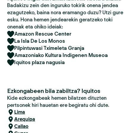
Badakizu zein den inguruko tokirik onena jendea
ezagutzeko, baina nora eramango duzu? Utzi gure
esku. Hona hemen jendearekin geratzeko toki
onenak eta ohiko ideiak:
Amazon Rescue Center
La Isla De Los Monos
Pilpintuwasi Tximeleta Granja
Amazoniako Kultura Indigenen Museoa
Iquitos plaza nagusia
Ezkongabeen bila zabiltza? Iquitos
Kide ezkongabeak hemen bilatzen dituzten
pertsonek hiri hauetan ere begiratu ohi dute.
Lima
Arequipa
Callao