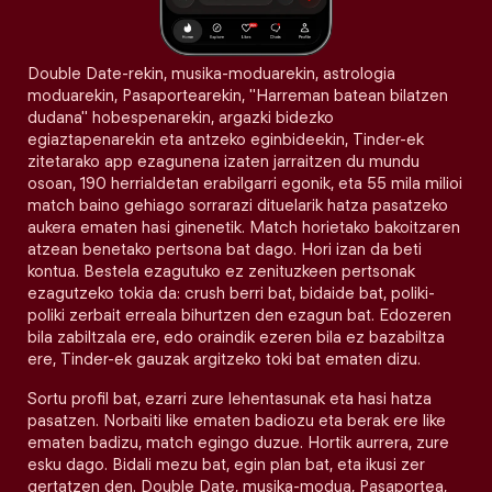
Double Date-rekin, musika-moduarekin, astrologia
moduarekin, Pasaportearekin, "Harreman batean bilatzen
dudana" hobespenarekin, argazki bidezko
egiaztapenarekin eta antzeko eginbideekin, Tinder-ek
zitetarako app ezagunena izaten jarraitzen du mundu
osoan, 190 herrialdetan erabilgarri egonik, eta 55 mila milioi
match baino gehiago sorrarazi dituelarik hatza pasatzeko
aukera ematen hasi ginenetik. Match horietako bakoitzaren
atzean benetako pertsona bat dago. Hori izan da beti
kontua. Bestela ezagutuko ez zenituzkeen pertsonak
ezagutzeko tokia da: crush berri bat, bidaide bat, poliki-
poliki zerbait erreala bihurtzen den ezagun bat. Edozeren
bila zabiltzala ere, edo oraindik ezeren bila ez bazabiltza
ere, Tinder-ek gauzak argitzeko toki bat ematen dizu.
Sortu profil bat, ezarri zure lehentasunak eta hasi hatza
pasatzen. Norbaiti like ematen badiozu eta berak ere like
ematen badizu, match egingo duzue. Hortik aurrera, zure
esku dago. Bidali mezu bat, egin plan bat, eta ikusi zer
gertatzen den. Double Date, musika-modua, Pasaportea,