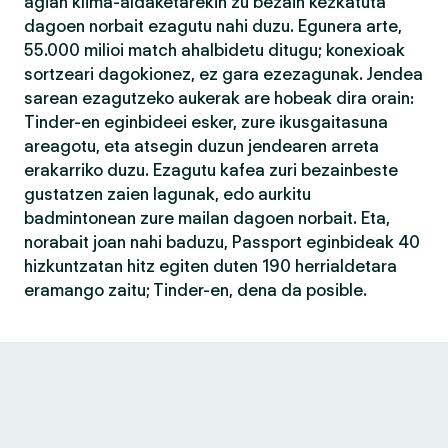
agian klima-aldaketarekin zu bezain kezkatuta
dagoen norbait ezagutu nahi duzu. Egunera arte,
55.000 milioi match ahalbidetu ditugu; konexioak
sortzeari dagokionez, ez gara ezezagunak. Jendea
sarean ezagutzeko aukerak are hobeak dira orain:
Tinder-en eginbideei esker, zure ikusgaitasuna
areagotu, eta atsegin duzun jendearen arreta
erakarriko duzu. Ezagutu kafea zuri bezainbeste
gustatzen zaien lagunak, edo aurkitu
badmintonean zure mailan dagoen norbait. Eta,
norabait joan nahi baduzu, Passport eginbideak 40
hizkuntzatan hitz egiten duten 190 herrialdetara
eramango zaitu; Tinder-en, dena da posible.