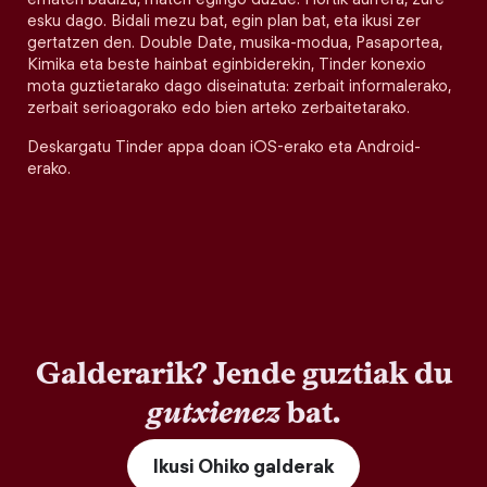
esku dago. Bidali mezu bat, egin plan bat, eta ikusi zer
gertatzen den. Double Date, musika-modua, Pasaportea,
Kimika eta beste hainbat eginbiderekin, Tinder konexio
mota guztietarako dago diseinatuta: zerbait informalerako,
zerbait serioagorako edo bien arteko zerbaitetarako.
Deskargatu Tinder appa doan iOS-erako eta Android-
erako.
Galderarik? Jende guztiak du
gutxienez
bat.
Ikusi Ohiko galderak