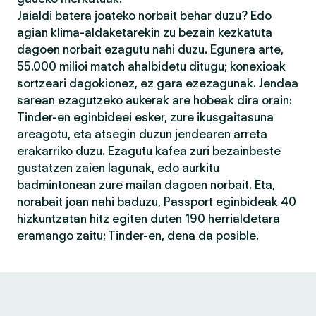
Jaialdi batera joateko norbait behar duzu? Edo
agian klima-aldaketarekin zu bezain kezkatuta
dagoen norbait ezagutu nahi duzu. Egunera arte,
55.000 milioi match ahalbidetu ditugu; konexioak
sortzeari dagokionez, ez gara ezezagunak. Jendea
sarean ezagutzeko aukerak are hobeak dira orain:
Tinder-en eginbideei esker, zure ikusgaitasuna
areagotu, eta atsegin duzun jendearen arreta
erakarriko duzu. Ezagutu kafea zuri bezainbeste
gustatzen zaien lagunak, edo aurkitu
badmintonean zure mailan dagoen norbait. Eta,
norabait joan nahi baduzu, Passport eginbideak 40
hizkuntzatan hitz egiten duten 190 herrialdetara
eramango zaitu; Tinder-en, dena da posible.