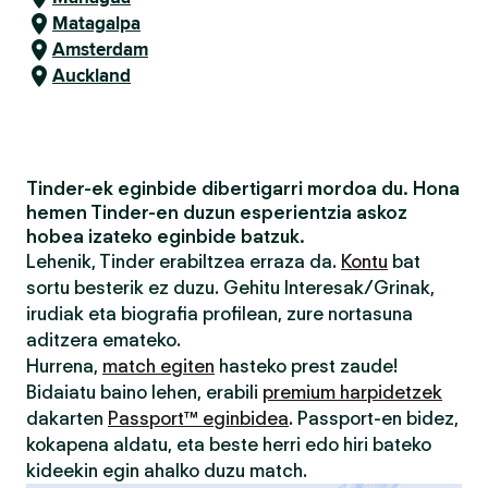
Matagalpa
Amsterdam
Auckland
Tinder-ek eginbide dibertigarri mordoa du. Hona
hemen Tinder-en duzun esperientzia askoz
hobea izateko eginbide batzuk.
Lehenik, Tinder erabiltzea erraza da.
Kontu
bat
sortu besterik ez duzu. Gehitu Interesak/Grinak,
irudiak eta biografia profilean, zure nortasuna
aditzera emateko.
Hurrena,
match egiten
hasteko prest zaude!
Bidaiatu baino lehen, erabili
premium harpidetzek
dakarten
Passport™ eginbidea
. Passport-en bidez,
kokapena aldatu, eta beste herri edo hiri bateko
kideekin egin ahalko duzu match.