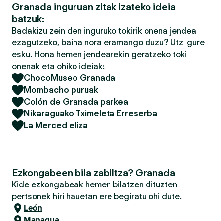
Granada inguruan zitak izateko ideia
batzuk:
Badakizu zein den inguruko tokirik onena jendea
ezagutzeko, baina nora eramango duzu? Utzi gure
esku. Hona hemen jendearekin geratzeko toki
onenak eta ohiko ideiak:
ChocoMuseo Granada
Mombacho puruak
Colón de Granada parkea
Nikaraguako Tximeleta Erreserba
La Merced eliza
Ezkongabeen bila zabiltza? Granada
Kide ezkongabeak hemen bilatzen dituzten
pertsonek hiri hauetan ere begiratu ohi dute.
León
Managua