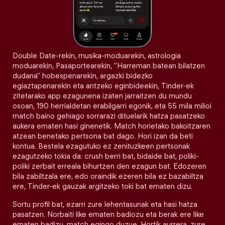
Double Date-rekin, musika-moduarekin, astrologia
moduarekin, Pasaportearekin, "Harreman batean bilatzen
dudana" hobespenarekin, argazki bidezko
egiaztapenarekin eta antzeko eginbideekin, Tinder-ek
zitetarako app ezagunena izaten jarraitzen du mundu
osoan, 190 herrialdetan erabilgarri egonik, eta 55 mila milioi
match baino gehiago sorrarazi dituelarik hatza pasatzeko
aukera ematen hasi ginenetik. Match horietako bakoitzaren
atzean benetako pertsona bat dago. Hori izan da beti
kontua. Bestela ezagutuko ez zenituzkeen pertsonak
ezagutzeko tokia da: crush berri bat, bidaide bat, poliki-
poliki zerbait erreala bihurtzen den ezagun bat. Edozeren
bila zabiltzala ere, edo oraindik ezeren bila ez bazabiltza
ere, Tinder-ek gauzak argitzeko toki bat ematen dizu.
Sortu profil bat, ezarri zure lehentasunak eta hasi hatza
pasatzen. Norbaiti like ematen badiozu eta berak ere like
ematen badizu, match egingo duzue. Hortik aurrera, zure