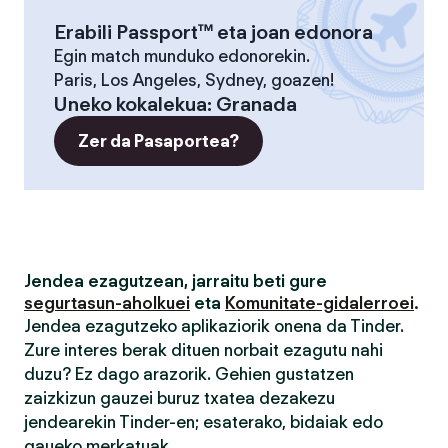
Erabili Passport™ eta joan edonora
Egin match munduko edonorekin.
Paris, Los Angeles, Sydney, goazen!
Uneko kokalekua
:
Granada
Zer da Pasaportea?
Jendea ezagutzean, jarraitu beti gure
segurtasun-aholkuei
eta
Komunitate-gidalerroei
.
Jendea ezagutzeko aplikaziorik onena da Tinder.
Zure interes berak dituen norbait ezagutu nahi
duzu? Ez dago arazorik. Gehien gustatzen
zaizkizun gauzei buruz txatea dezakezu
jendearekin Tinder-en; esaterako, bidaiak edo
gaueko merkatuak.