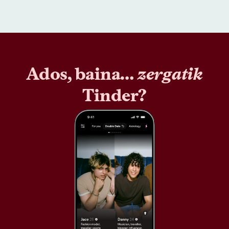
Ados, baina…
zergatik
Tinder?