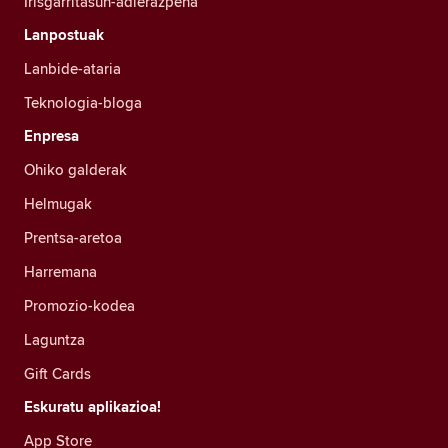
Irisgarritasun-adierazpena
Lanpostuak
Lanbide-ataria
Teknologia-bloga
Enpresa
Ohiko galderak
Helmugak
Prentsa-aretoa
Harremana
Promozio-kodea
Laguntza
Gift Cards
Eskuratu aplikazioa!
App Store