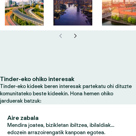
Tinder-eko ohiko interesak
Tinder-eko kideek beren interesak partekatu ohi dituzte
komunitateko beste kideekin. Hona hemen ohiko
jarduerak batzuk:
Aire zabala
Mendira joatea, bizikletan ibiltzea, ibilaldiak…
edozein arrazoirengatik kanpoan egotea.