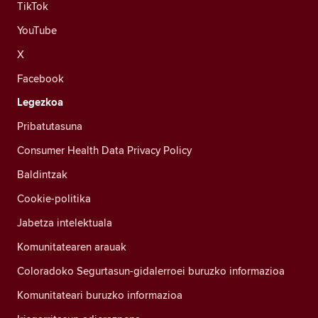
TikTok
YouTube
X
Facebook
Legezkoa
Pribatutasuna
Consumer Health Data Privacy Policy
Baldintzak
Cookie-politika
Jabetza intelektuala
Komunitatearen arauak
Coloradoko Segurtasun-gidalerroei buruzko informazioa
Komunitateari buruzko informazioa