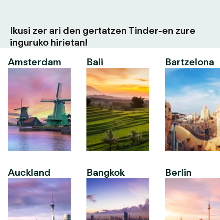
Ikusi zer ari den gertatzen Tinder-en zure
inguruko hirietan!
Amsterdam
Bali
Bartzelona
Auckland
Bangkok
Berlin