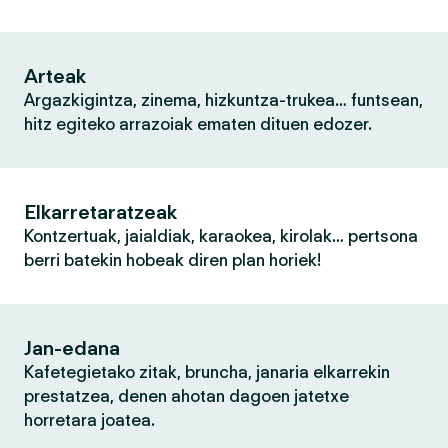
Arteak
Argazkigintza, zinema, hizkuntza-trukea… funtsean,
hitz egiteko arrazoiak ematen dituen edozer.
Elkarretaratzeak
Kontzertuak, jaialdiak, karaokea, kirolak… pertsona
berri batekin hobeak diren plan horiek!
Jan-edana
Kafetegietako zitak, bruncha, janaria elkarrekin
prestatzea, denen ahotan dagoen jatetxe
horretara joatea.