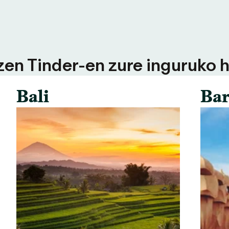
tzen Tinder-en zure inguruko h
Bali
Bar