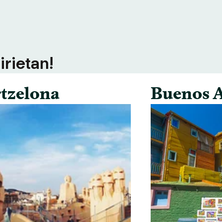
irietan!
tzelona
Buenos A