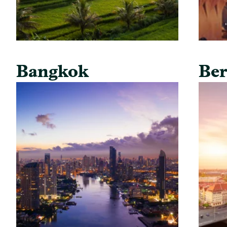
Bangkok
Ber