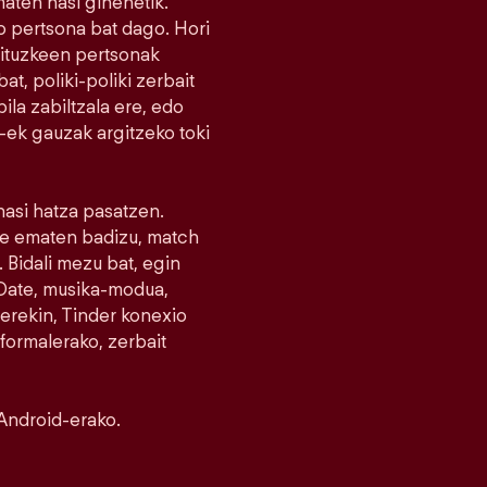
maten hasi ginenetik.
 pertsona bat dago. Hori
nituzkeen pertsonak
at, poliki-poliki zerbait
la zabiltzala ere, edo
r-ek gauzak argitzeko toki
 hasi hatza pasatzen.
ike ematen badizu, match
 Bidali mezu bat, egin
e Date, musika-modua,
erekin, Tinder konexio
nformalerako, zerbait
Android-erako.