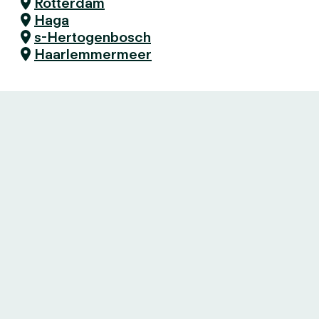
Rotterdam
Haga
s-Hertogenbosch
Haarlemmermeer