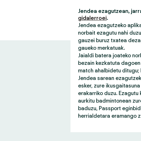
Jendea ezagutzean, jarra
gidalerroei
.
Jendea ezagutzeko aplikaz
norbait ezagutu nahi duz
gauzei buruz txatea deza
gaueko merkatuak.
Jaialdi batera joateko no
bezain kezkatuta dagoen n
match ahalbidetu ditugu;
Jendea sarean ezagutzeko
esker, zure ikusgaitasuna
erakarriko duzu. Ezagutu 
aurkitu badmintonean zure
baduzu, Passport eginbid
herrialdetara eramango za