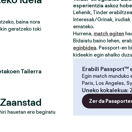
esperientzia askoz hobe
Lehenik, Tinder erabiltze
Interesak/Grinak, irudiak 
tzeko, baina nora
emateko.
in geratzeko toki
Hurrena,
match egiten
has
Bidaiatu baino lehen, erab
eginbidea
. Passport-en b
kideekin egin ahalko duz
Erabili Passport™ 
takoen Tailerra
Egin match munduko 
Paris, Los Angeles, S
Uneko kokalekua
:
 Zaanstad
Zer da Pasaporte
iri hauetan ere begiratu