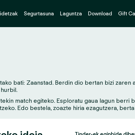
idetzak
Segurtasuna
Laguntza
Download
Gift C
ko bati: Zaanstad. Berdin dio bertan bizi zaren a
urbil.
aitekin match egiteko. Esploratu gaua lagun berri
tzeko. Edo bestela, zoazte hiria ezagutzera, bert
teko ideia
Tinder-ek eginbide dibe