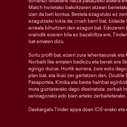
sorrarazi dituelarik hatza pasatzeko aukera e
Match horietako bakoitzaren atzean benetako
izan da beti kontua. Bestela ezagutuko ez ze
ezagutzeko tokia da: crush berri bat, bidaide b
erreala bihurtzen den ezagun bat. Edozeren bi
oraindik ezeren bila ez bazabiltza ere, Tinde
bat ematen dizu.
Sortu profil bat, ezarri zure lehentasunak eta
Norbaiti like ematen badiozu eta berak ere l
egingo duzue. Hortik aurrera, zure esku dago.
plan bat, eta ikusi zer gertatzen den. Doubl
Pasaportea, Kimika eta beste hainbat eginbid
mota guztietarako dago diseinatuta: zerbait i
serioagorako edo bien arteko zerbaitetarako.
Deskargatu Tinder appa doan iOS-erako eta 