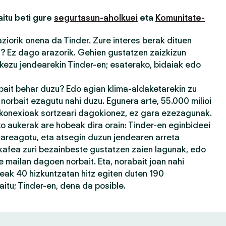
itu beti gure
segurtasun-aholkuei
eta
Komunitate-
iorik onena da Tinder. Zure interes berak dituen
u? Ez dago arazorik. Gehien gustatzen zaizkizun
kezu jendearekin Tinder-en; esaterako, bidaiak edo
rbait behar duzu? Edo agian klima-aldaketarekin zu
orbait ezagutu nahi duzu. Egunera arte, 55.000 milioi
 konexioak sortzeari dagokionez, ez gara ezezagunak.
 aukerak are hobeak dira orain: Tinder-en eginbideei
 areagotu, eta atsegin duzun jendearen arreta
kafea zuri bezainbeste gustatzen zaien lagunak, edo
 mailan dagoen norbait. Eta, norabait joan nahi
eak 40 hizkuntzatan hitz egiten duten 190
itu; Tinder-en, dena da posible.