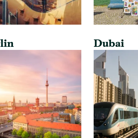
lin
Dubai