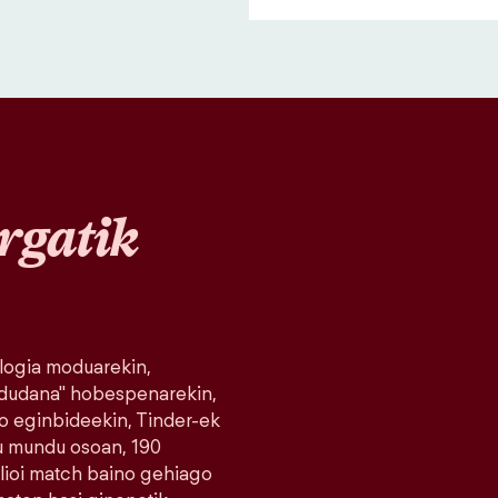
rgatik
logia moduarekin,
 dudana" hobespenarekin,
o eginbideekin, Tinder-ek
du mundu osoan, 190
milioi match baino gehiago