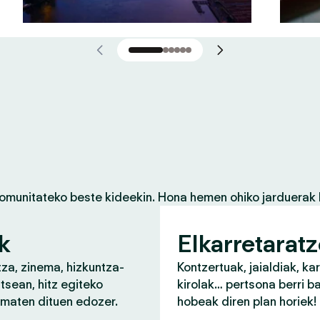
komunitateko beste kideekin. Hona hemen ohiko jarduerak 
k
Elkarretarat
za, zinema, hizkuntza-
Kontzertuak, jaialdiak, ka
tsean, hitz egiteko
kirolak… pertsona berri b
ematen dituen edozer.
hobeak diren plan horiek!