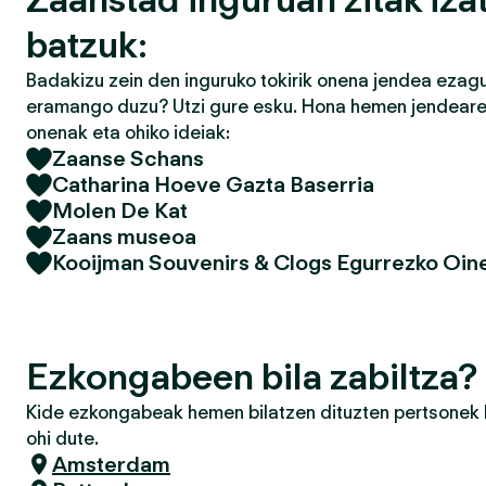
batzuk:
Badakizu zein den inguruko tokirik onena jendea ezagu
eramango duzu? Utzi gure esku. Hona hemen jendearek
onenak eta ohiko ideiak:
Zaanse Schans
Catharina Hoeve Gazta Baserria
Molen De Kat
Zaans museoa
Kooijman Souvenirs & Clogs Egurrezko Oine
Ezkongabeen bila zabiltza?
Kide ezkongabeak hemen bilatzen dituzten pertsonek h
ohi dute.
Amsterdam