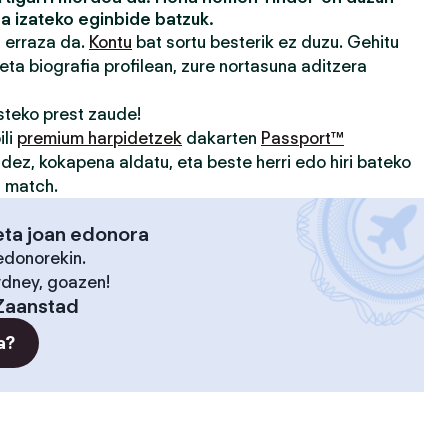
a izateko eginbide batzuk.
a erraza da.
Kontu
bat sortu besterik ez duzu. Gehitu
eta biografia profilean, zure nortasuna aditzera
teko prest zaude!
ili
premium harpidetzek
dakarten
Passport™
idez, kokapena aldatu, eta beste herri edo hiri bateko
u match.
eta joan edonora
edonorekin.
ydney, goazen!
Zaanstad
a?