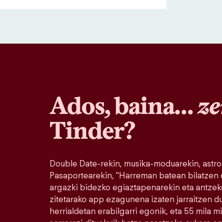
Ados, baina…
ze
Tinder?
Double Date-rekin, musika-moduarekin, astro
Pasaportearekin, "Harreman batean bilatzen
argazki bidezko egiaztapenarekin eta antzek
zitetarako app ezagunena izaten jarraitzen 
herrialdetan erabilgarri egonik, eta 55 mila 