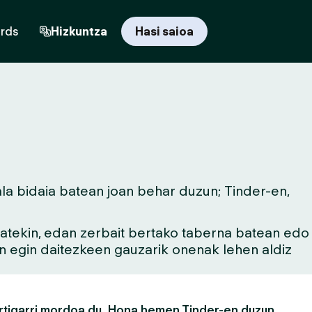
ards
Hizkuntza
Hasi saioa
la bidaia batean joan behar duzun; Tinder-en,
 batekin, edan zerbait bertako taberna batean edo
an egin daitezkeen gauzarik onenak lehen aldiz
rtigarri mordoa du. Hona hemen Tinder-en duzun