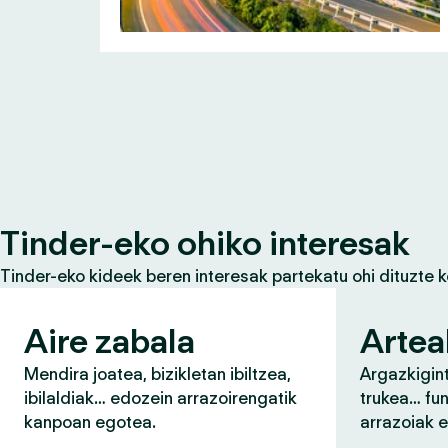
Tinder-eko ohiko interesak
Tinder-eko kideek beren interesak partekatu ohi dituzte 
Aire zabala
Artea
Mendira joatea, bizikletan ibiltzea,
Argazkigint
ibilaldiak… edozein arrazoirengatik
trukea… fun
kanpoan egotea.
arrazoiak 