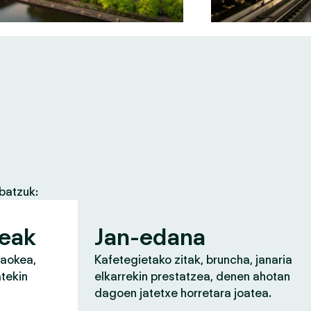
batzuk:
zeak
Jan-edana
raokea,
Kafetegietako zitak, bruncha, janaria
atekin
elkarrekin prestatzea, denen ahotan
dagoen jatetxe horretara joatea.