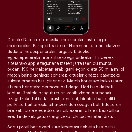
Double Date-rekin, musika-moduarekin, astrologia
moduarekin, Pasaportearekin, "Harreman batean bilatzen
dudana" hobespenarekin, argazki bidezko
egiaztapenarekin eta antzeko eginbideekin, Tinder-ek
zitetarako app ezagunena izaten jarraitzen du mundu
osoan, 190 herrialdetan erabilgarri egonik, eta 55 mila milioi
match baino gehiago sorrarazi dituelarik hatza pasatzeko
aukera ematen hasi ginenetik. Match horietako bakoitzaren
atzean benetako pertsona bat dago. Hori izan da beti
kontua. Bestela ezagutuko ez zenituzkeen pertsonak
ezagutzeko tokia da: crush berri bat, bidaide bat, poliki-
poliki zerbait erreala bihurtzen den ezagun bat. Edozeren
bila zabiltzala ere, edo oraindik ezeren bila ez bazabiltza
ere, Tinder-ek gauzak argitzeko toki bat ematen dizu.
Sortu profil bat, ezarri zure lehentasunak eta hasi hatza