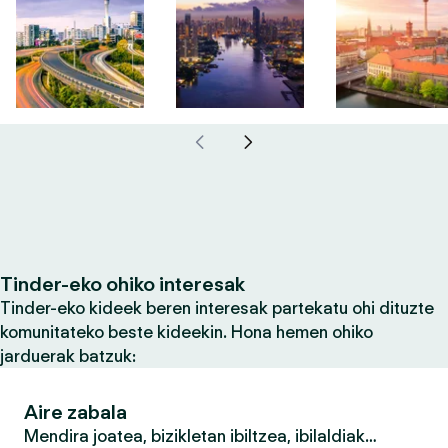
Tinder-eko ohiko interesak
Tinder-eko kideek beren interesak partekatu ohi dituzte
komunitateko beste kideekin. Hona hemen ohiko
jarduerak batzuk:
Aire zabala
Mendira joatea, bizikletan ibiltzea, ibilaldiak…