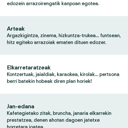
edozein arrazoirengatik kanpoan egotea.
Arteak
Argazkigintza, zinema, hizkuntza-trukea… funtsean,
hitz egiteko arrazoiak ematen dituen edozer.
Elkarretaratzeak
Kontzertuak, jaialdiak, karaokea, kirolak… pertsona
berri batekin hobeak diren plan horiek!
Jan-edana
Kafetegietako zitak, bruncha, janaria elkarrekin
prestatzea, denen ahotan dagoen jatetxe
horretara joatea.