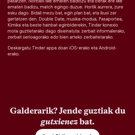
pasatzen. Norbaiti like ematen badiozu eta berak ere like
ematen badizu, match egingo duzue. Hortik aurrera, zure
esku dago. Bidali mezu bat, egin plan bat, eta ikusi zer
gertatzen den. Double Date, musika-modua, Pasaportea,
Kimika eta beste hainbat eginbiderekin, Tinder konexio
mota guztietarako dago diseinatuta: zerbait informalerako,
zerbait serioagorako edo bien arteko zerbaitetarako.
Deskargatu Tinder appa doan iOS-erako eta Android-
erako.
Galderarik? Jende guztiak du
gutxienez
bat.