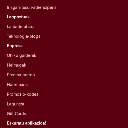
Irisgarritasun-adierazpena
Lanpostuak
Lanbide-ataria
Teknologia-bloga
Enpresa
Ohiko galderak
Helmugak
Prentsa-aretoa
Harremana
Promozio-kodea
Laguntza
Gift Cards
Eskuratu aplikazioa!