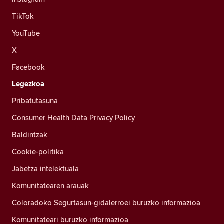
TikTok
YouTube
X
Facebook
Legezkoa
Pribatutasuna
Consumer Health Data Privacy Policy
Baldintzak
Cookie-politika
Jabetza intelektuala
Komunitatearen arauak
Coloradoko Segurtasun-gidalerroei buruzko informazioa
Komunitateari buruzko informazioa