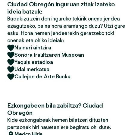
Ciudad Obregón inguruan zitak izateko
ideia batzuk:
Badakizu zein den inguruko tokirik onena jendea
ezagutzeko, baina nora eramango duzu? Utzi gure
esku. Hona hemen jendearekin geratzeko toki
onenak eta ohiko ideiak:
Nainari aintzira
Sonora Iraultzaren Museoan
Yaquis estadioa
Udal merkatua
Callejon de Arte Bunka
Ezkongabeen bila zabiltza? Ciudad
Obregón
Kide ezkongabeak hemen bilatzen dituzten
pertsonek hiri hauetan ere begiratu ohi dute.
Mexico Hiria