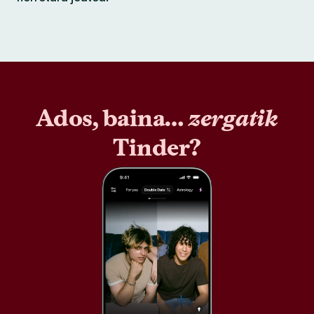
Ados, baina…
zergatik
Tinder?