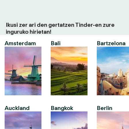
Ikusi zer ari den gertatzen Tinder-en zure
inguruko hirietan!
Amsterdam
Bali
Bartzelona
Auckland
Bangkok
Berlin