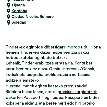
Tijuana
Kordoba
Ciudad Nicolás Romero
Soledad
Tinder-ek eginbide dibertigarri mordoa du. Hona
hemen Tinder-en duzun esperientzia askoz
hobea izateko eginbide batzuk.
Lehenik, Tinder erabiltzea erraza da.
Kontu
bat
sortu besterik ez duzu. Gehitu Interesak/Grinak,
irudiak eta biografia profilean, zure nortasuna
aditzera emateko.
Hurrena,
match egiten
hasteko prest zaude!
Bidaiatu baino lehen, erabili
premium harpidetzek
dakarten
Passport™ eginbidea
. Passport-en bidez,
kokapena aldatu, eta beste herri edo hiri bateko