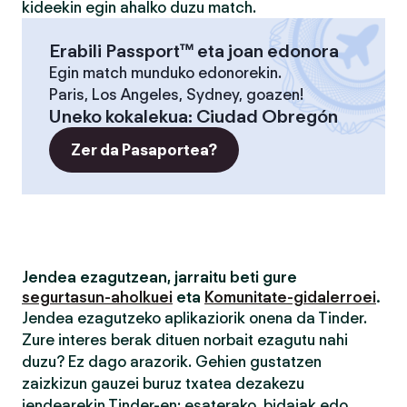
kideekin egin ahalko duzu match.
Erabili Passport™ eta joan edonora
Egin match munduko edonorekin.
Paris, Los Angeles, Sydney, goazen!
Uneko kokalekua
:
Ciudad Obregón
Zer da Pasaportea?
Jendea ezagutzean, jarraitu beti gure
segurtasun-aholkuei
eta
Komunitate-gidalerroei
.
Jendea ezagutzeko aplikaziorik onena da Tinder.
Zure interes berak dituen norbait ezagutu nahi
duzu? Ez dago arazorik. Gehien gustatzen
zaizkizun gauzei buruz txatea dezakezu
jendearekin Tinder-en; esaterako, bidaiak edo