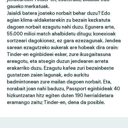
gaueko merkatuak.
Jaialdi batera joateko norbait behar duzu? Edo
agian klima-aldaketarekin zu bezain kezkatuta
dagoen norbait ezagutu nahi duzu. Egunera arte,
55.000 milioi match ahalbidetu ditugu; konexioak
sortzeari dagokionez, ez gara ezezagunak. Jendea
sarean ezagutzeko aukerak are hobeak dira orain:
Tinder-en eginbideei esker, zure ikusgaitasuna
areagotu, eta atsegin duzun jendearen arreta
erakarriko duzu. Ezagutu kafea zuri bezainbeste
gustatzen zaien lagunak, edo aurkitu
badmintonean zure mailan dagoen norbait. Eta,
norabait joan nahi baduzu, Passport eginbideak 40
hizkuntzatan hitz egiten duten 190 herrialdetara
eramango zaitu; Tinder-en, dena da posible.