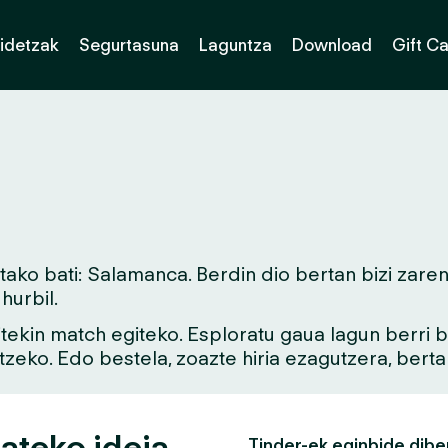
idetzak
Segurtasuna
Laguntza
Download
Gift C
ko bati: Salamanca. Berdin dio bertan bizi zaren
urbil.
aitekin match egiteko. Esploratu gaua lagun berri
tzeko. Edo bestela, zoazte hiria ezagutzera, bert
ateko ideia
Tinder-ek eginbide dibe