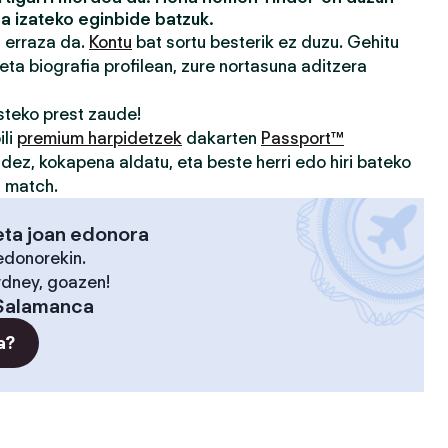
a izateko eginbide batzuk.
a erraza da.
Kontu
bat sortu besterik ez duzu. Gehitu
eta biografia profilean, zure nortasuna aditzera
teko prest zaude!
ili
premium harpidetzek
dakarten
Passport™
idez, kokapena aldatu, eta beste herri edo hiri bateko
u match.
eta joan edonora
edonorekin.
ydney, goazen!
Salamanca
a?