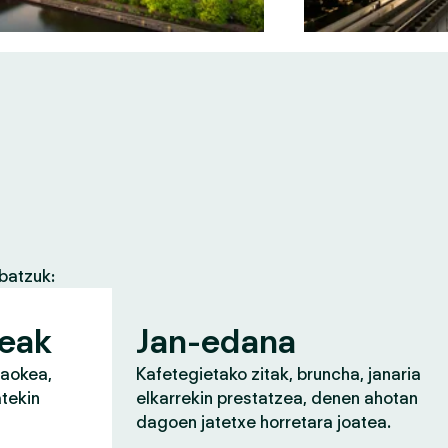
batzuk:
zeak
Jan-edana
raokea,
Kafetegietako zitak, bruncha, janaria
atekin
elkarrekin prestatzea, denen ahotan
dagoen jatetxe horretara joatea.