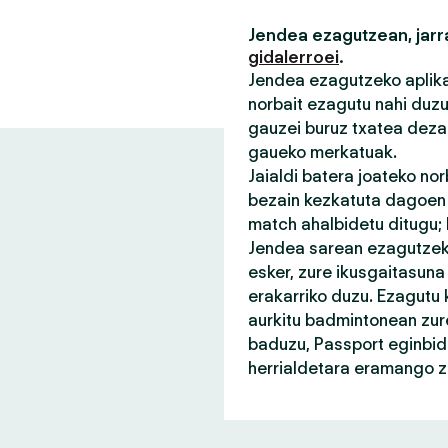
Jendea ezagutzean, jarra
gidalerroei
.
Jendea ezagutzeko aplikaz
norbait ezagutu nahi duz
gauzei buruz txatea deza
gaueko merkatuak.
Jaialdi batera joateko no
bezain kezkatuta dagoen n
match ahalbidetu ditugu;
Jendea sarean ezagutzeko
esker, zure ikusgaitasuna
erakarriko duzu. Ezagutu 
aurkitu badmintonean zure
baduzu, Passport eginbid
herrialdetara eramango za