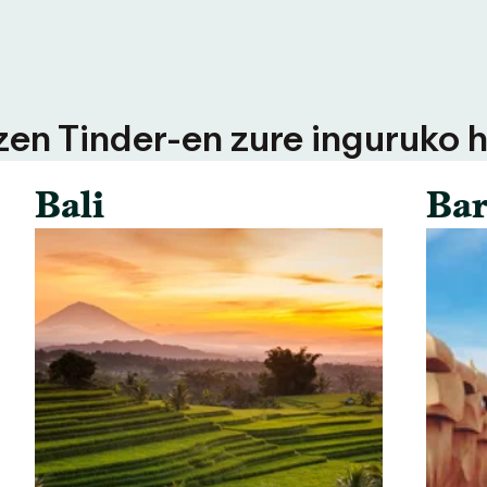
tzen Tinder-en zure inguruko h
Bali
Bar