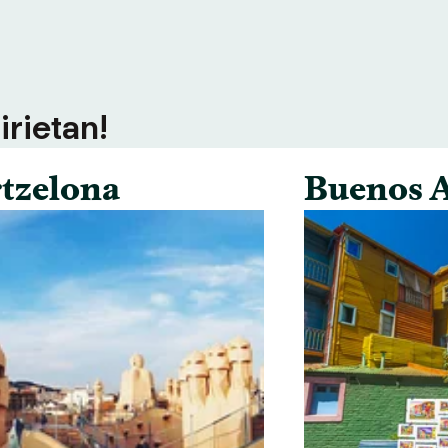
irietan!
tzelona
Buenos A