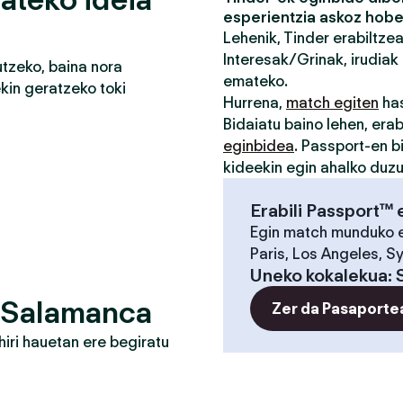
esperientzia askoz hobe
Lehenik, Tinder erabiltze
Interesak/Grinak, irudiak 
tzeko, baina nora
emateko.
in geratzeko toki
Hurrena,
match egiten
has
Bidaiatu baino lehen, erab
eginbidea
. Passport-en b
kideekin egin ahalko duz
Erabili Passport™ 
Egin match munduko 
Paris, Los Angeles, S
Uneko kokalekua
:
? Salamanca
Zer da Pasaporte
iri hauetan ere begiratu