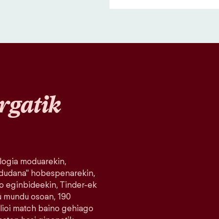
rgatik
logia moduarekin,
 dudana" hobespenarekin,
o eginbideekin, Tinder-ek
du mundu osoan, 190
milioi match baino gehiago