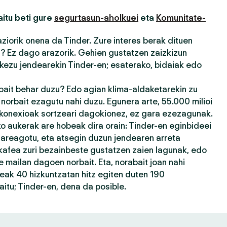
itu beti gure
segurtasun-aholkuei
eta
Komunitate-
iorik onena da Tinder. Zure interes berak dituen
u? Ez dago arazorik. Gehien gustatzen zaizkizun
kezu jendearekin Tinder-en; esaterako, bidaiak edo
rbait behar duzu? Edo agian klima-aldaketarekin zu
orbait ezagutu nahi duzu. Egunera arte, 55.000 milioi
 konexioak sortzeari dagokionez, ez gara ezezagunak.
 aukerak are hobeak dira orain: Tinder-en eginbideei
 areagotu, eta atsegin duzun jendearen arreta
kafea zuri bezainbeste gustatzen zaien lagunak, edo
 mailan dagoen norbait. Eta, norabait joan nahi
eak 40 hizkuntzatan hitz egiten duten 190
itu; Tinder-en, dena da posible.