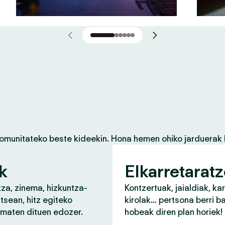
komunitateko beste kideekin. Hona hemen ohiko jarduerak 
k
Elkarretarat
za, zinema, hizkuntza-
Kontzertuak, jaialdiak, ka
tsean, hitz egiteko
kirolak… pertsona berri b
ematen dituen edozer.
hobeak diren plan horiek!