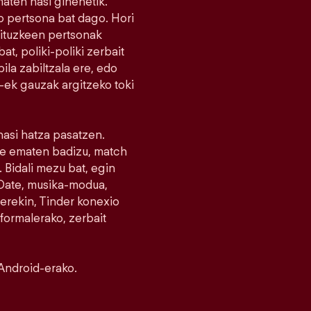
maten hasi ginenetik.
 pertsona bat dago. Hori
nituzkeen pertsonak
at, poliki-poliki zerbait
la zabiltzala ere, edo
r-ek gauzak argitzeko toki
 hasi hatza pasatzen.
ike ematen badizu, match
 Bidali mezu bat, egin
e Date, musika-modua,
erekin, Tinder konexio
nformalerako, zerbait
Android-erako.