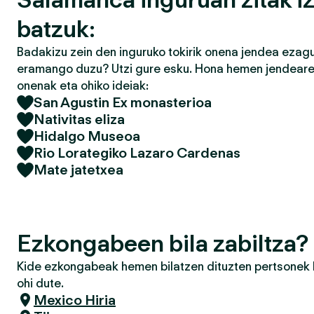
batzuk:
Badakizu zein den inguruko tokirik onena jendea ezagu
eramango duzu? Utzi gure esku. Hona hemen jendearek
onenak eta ohiko ideiak:
San Agustin Ex monasterioa
Nativitas eliza
Hidalgo Museoa
Rio Lorategiko Lazaro Cardenas
Mate jatetxea
Ezkongabeen bila zabiltza
Kide ezkongabeak hemen bilatzen dituzten pertsonek h
ohi dute.
Mexico Hiria