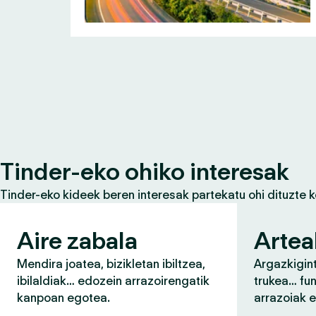
Tinder-eko ohiko interesak
Tinder-eko kideek beren interesak partekatu ohi dituzte 
Aire zabala
Artea
Mendira joatea, bizikletan ibiltzea,
Argazkigint
ibilaldiak… edozein arrazoirengatik
trukea… fun
kanpoan egotea.
arrazoiak 