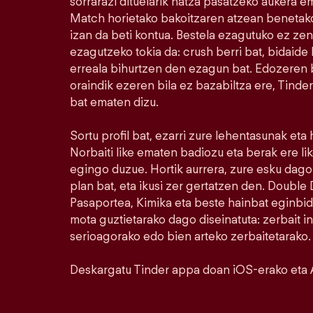
sorrarazi dituelarik hatza pasatzeko aukera e
Match horietako bakoitzaren atzean benetako
izan da beti kontua. Bestela ezagutuko ez ze
ezagutzeko tokia da: crush berri bat, bidaide b
erreala bihurtzen den ezagun bat. Edozeren bi
oraindik ezeren bila ez bazabiltza ere, Tinde
bat ematen dizu.
Sortu profil bat, ezarri zure lehentasunak eta
Norbaiti like ematen badiozu eta berak ere l
egingo duzue. Hortik aurrera, zure esku dago.
plan bat, eta ikusi zer gertatzen den. Doubl
Pasaportea, Kimika eta beste hainbat eginbid
mota guztietarako dago diseinatuta: zerbait i
serioagorako edo bien arteko zerbaitetarako.
Deskargatu Tinder appa doan iOS-erako eta 