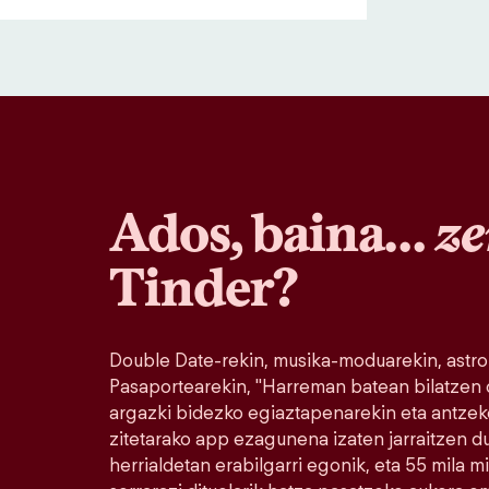
Ados, baina…
ze
Tinder?
Double Date-rekin, musika-moduarekin, astro
Pasaportearekin, "Harreman batean bilatzen
argazki bidezko egiaztapenarekin eta antzek
zitetarako app ezagunena izaten jarraitzen 
herrialdetan erabilgarri egonik, eta 55 mila 