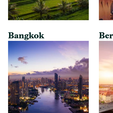
Bangkok
Ber