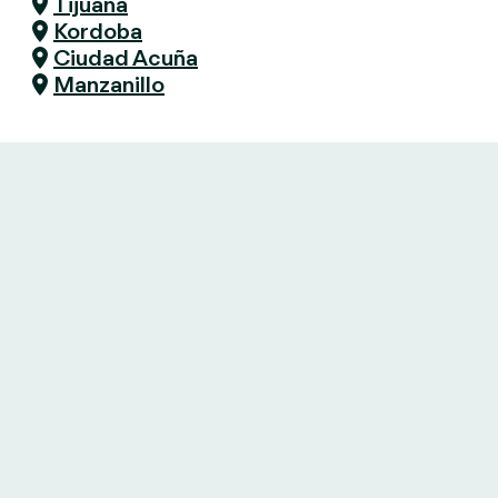
Tijuana
Kordoba
Ciudad Acuña
Manzanillo