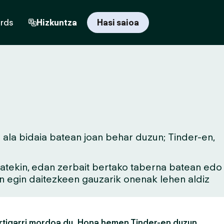
ards
Hizkuntza
Hasi saioa
 ala bidaia batean joan behar duzun; Tinder-en,
 batekin, edan zerbait bertako taberna batean edo
an egin daitezkeen gauzarik onenak lehen aldiz
rtigarri mordoa du. Hona hemen Tinder-en duzun