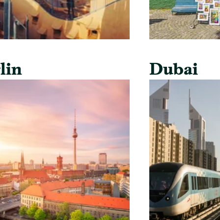
lin
Dubai