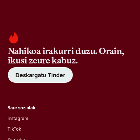
Nahikoa irakurri duzu. Orain,
ikusi zeure kabuz.
Deskargatu Tinder
Sare sozialak
Instagram
TikTok
YouTube