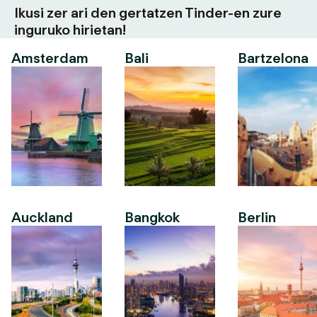
Ikusi zer ari den gertatzen Tinder-en zure
inguruko hirietan!
Amsterdam
Bali
Bartzelona
Auckland
Bangkok
Berlin