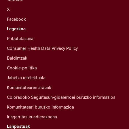
X
Facebook
Legezkoa
Pribatutasuna
Consumer Health Data Privacy Policy
Baldintzak
Cookie-politika
Jabetza intelektuala
Komunitatearen arauak
Coloradoko Segurtasun-gidalerroei buruzko informazioa
Komunitateari buruzko informazioa
Irisgarritasun-adierazpena
Lanpostuak