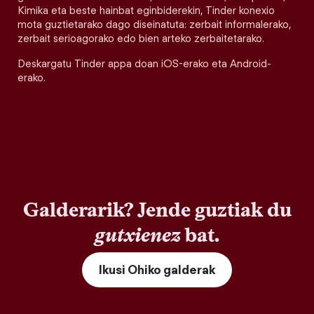
Kimika eta beste hainbat eginbiderekin, Tinder konexio
mota guztietarako dago diseinatuta: zerbait informalerako,
zerbait serioagorako edo bien arteko zerbaitetarako.
Deskargatu Tinder appa doan iOS-erako eta Android-
erako.
Galderarik? Jende guztiak du
gutxienez
bat.
Ikusi Ohiko galderak