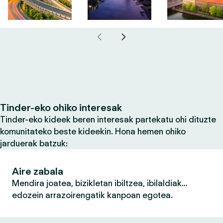
Tinder-eko ohiko interesak
Tinder-eko kideek beren interesak partekatu ohi dituzte
komunitateko beste kideekin. Hona hemen ohiko
jarduerak batzuk:
Aire zabala
Mendira joatea, bizikletan ibiltzea, ibilaldiak…
edozein arrazoirengatik kanpoan egotea.