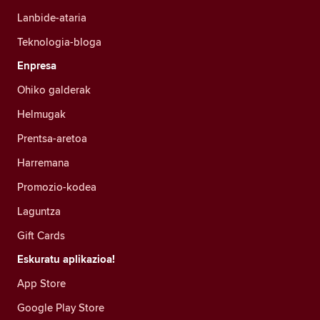
Lanbide-ataria
Teknologia-bloga
Enpresa
Ohiko galderak
Helmugak
Prentsa-aretoa
Harremana
Promozio-kodea
Laguntza
Gift Cards
Eskuratu aplikazioa!
App Store
Google Play Store