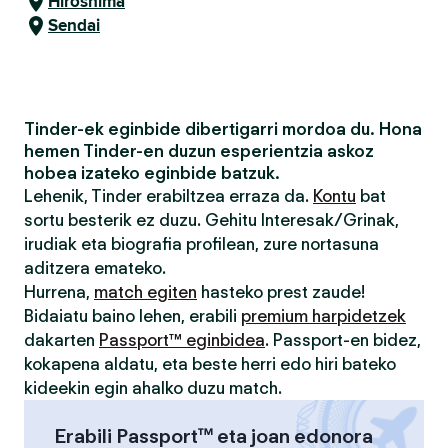
Hiroshima
Sendai
Tinder-ek eginbide dibertigarri mordoa du. Hona
hemen Tinder-en duzun esperientzia askoz
hobea izateko eginbide batzuk.
Lehenik, Tinder erabiltzea erraza da.
Kontu
bat
sortu besterik ez duzu. Gehitu Interesak/Grinak,
irudiak eta biografia profilean, zure nortasuna
aditzera emateko.
Hurrena,
match egiten
hasteko prest zaude!
Bidaiatu baino lehen, erabili
premium harpidetzek
dakarten
Passport™ eginbidea
. Passport-en bidez,
kokapena aldatu, eta beste herri edo hiri bateko
kideekin egin ahalko duzu match.
Erabili Passport™ eta joan edonora