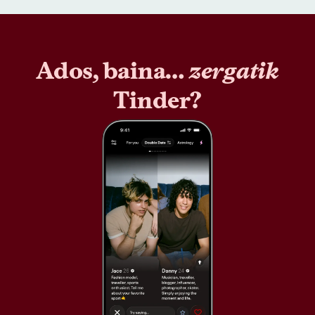
Ados, baina…
zergatik
Tinder?