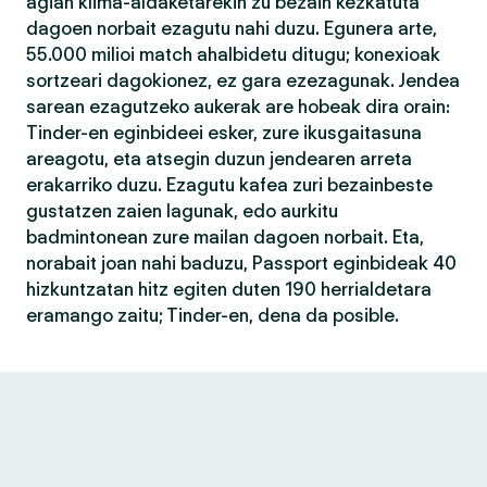
agian klima-aldaketarekin zu bezain kezkatuta
dagoen norbait ezagutu nahi duzu. Egunera arte,
55.000 milioi match ahalbidetu ditugu; konexioak
sortzeari dagokionez, ez gara ezezagunak. Jendea
sarean ezagutzeko aukerak are hobeak dira orain:
Tinder-en eginbideei esker, zure ikusgaitasuna
areagotu, eta atsegin duzun jendearen arreta
erakarriko duzu. Ezagutu kafea zuri bezainbeste
gustatzen zaien lagunak, edo aurkitu
badmintonean zure mailan dagoen norbait. Eta,
norabait joan nahi baduzu, Passport eginbideak 40
hizkuntzatan hitz egiten duten 190 herrialdetara
eramango zaitu; Tinder-en, dena da posible.