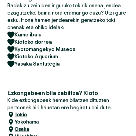
Badakizu zein den inguruko tokirik onena jendea
ezagutzeko, baina nora eramango duzu? Utzi gure
esku. Hona hemen jendearekin geratzeko toki
onenak eta ohiko ideiak:
Kamo ibaia
Kiotoko dorrea
Kyotomangekyo Museoa
Kiotoko Aquarium
Yasaka Santutegia
Ezkongabeen bila zabiltza? Kioto
Kide ezkongabeak hemen bilatzen dituzten
pertsonek hiri hauetan ere begiratu ohi dute.
Tokio
Yokohama
Osaka