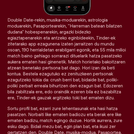
Double Date-rekin, musika-moduarekin, astrologia
moduarekin, Pasaportearekin, "Harreman batean bilatzen
dudana" hobespenarekin, argazki bidezko
egiaztapenarekin eta antzeko eginbideekin, Tinder-ek
zitetarako app ezagunena izaten jarraitzen du mundu
osoan, 190 herrialdetan erabilgarri egonik, eta 55 mila milioi
match baino gehiago sorrarazi dituelarik hatza pasatzeko
aukera ematen hasi ginenetik. Match horietako bakoitzaren
atzean benetako pertsona bat dago. Hori izan da beti
kontua. Bestela ezagutuko ez zenituzkeen pertsonak
ezagutzeko tokia da: crush berri bat, bidaide bat, poliki-
poliki zerbait erreala bihurtzen den ezagun bat. Edozeren
bila zabiltzala ere, edo oraindik ezeren bila ez bazabiltza
ere, Tinder-ek gauzak argitzeko toki bat ematen dizu.
Sortu profil bat, ezarri zure lehentasunak eta hasi hatza
pasatzen. Norbaiti like ematen badiozu eta berak ere like
ematen badizu, match egingo duzue. Hortik aurrera, zure
esku dago. Bidali mezu bat, egin plan bat, eta ikusi zer
gertatzen den. Double Date, musika-modua, Pasaportea,