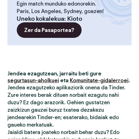
Egin match munduko edonorekin.
Paris, Los Angeles, Sydney, goazen!
Uneko kokalekua
:
Kioto
Zer da Pasaportea?
Jendea ezagutzean, jarraitu beti gure
segurtasun-aholkuei
eta
Komunitate-gidalerroei
.
Jendea ezagutzeko aplikaziorik onena da Tinder.
Zure interes berak dituen norbait ezagutu nahi
duzu? Ez dago arazorik. Gehien gustatzen
zaizkizun gauzei buruz txatea dezakezu
jendearekin Tinder-en; esaterako, bidaiak edo
gaueko merkatuak.
Jaialdi batera joateko norbait behar duzu? Edo