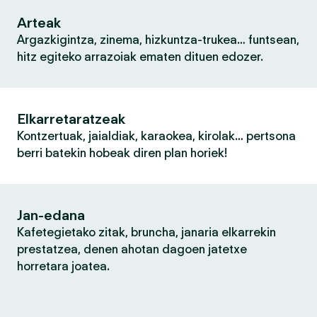
Arteak
Argazkigintza, zinema, hizkuntza-trukea… funtsean,
hitz egiteko arrazoiak ematen dituen edozer.
Elkarretaratzeak
Kontzertuak, jaialdiak, karaokea, kirolak… pertsona
berri batekin hobeak diren plan horiek!
Jan-edana
Kafetegietako zitak, bruncha, janaria elkarrekin
prestatzea, denen ahotan dagoen jatetxe
horretara joatea.