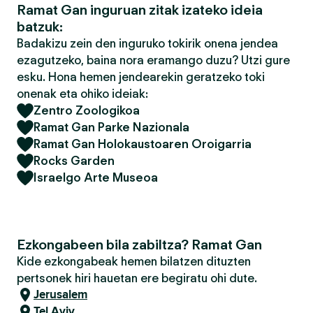
Ramat Gan inguruan zitak izateko ideia
batzuk:
Badakizu zein den inguruko tokirik onena jendea
ezagutzeko, baina nora eramango duzu? Utzi gure
esku. Hona hemen jendearekin geratzeko toki
onenak eta ohiko ideiak:
Zentro Zoologikoa
Ramat Gan Parke Nazionala
Ramat Gan Holokaustoaren Oroigarria
Rocks Garden
Israelgo Arte Museoa
Ezkongabeen bila zabiltza? Ramat Gan
Kide ezkongabeak hemen bilatzen dituzten
pertsonek hiri hauetan ere begiratu ohi dute.
Jerusalem
Tel Aviv