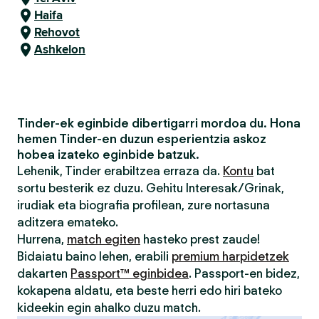
Haifa
Rehovot
Ashkelon
Tinder-ek eginbide dibertigarri mordoa du. Hona
hemen Tinder-en duzun esperientzia askoz
hobea izateko eginbide batzuk.
Lehenik, Tinder erabiltzea erraza da.
Kontu
bat
sortu besterik ez duzu. Gehitu Interesak/Grinak,
irudiak eta biografia profilean, zure nortasuna
aditzera emateko.
Hurrena,
match egiten
hasteko prest zaude!
Bidaiatu baino lehen, erabili
premium harpidetzek
dakarten
Passport™ eginbidea
. Passport-en bidez,
kokapena aldatu, eta beste herri edo hiri bateko
kideekin egin ahalko duzu match.