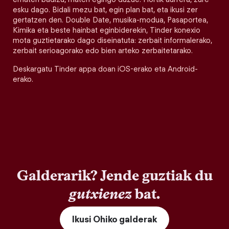
esku dago. Bidali mezu bat, egin plan bat, eta ikusi zer
gertatzen den. Double Date, musika-modua, Pasaportea,
Kimika eta beste hainbat eginbiderekin, Tinder konexio
mota guztietarako dago diseinatuta: zerbait informalerako,
zerbait serioagorako edo bien arteko zerbaitetarako.
Deskargatu Tinder appa doan iOS-erako eta Android-
erako.
Galderarik? Jende guztiak du
gutxienez
bat.
Ikusi Ohiko galderak