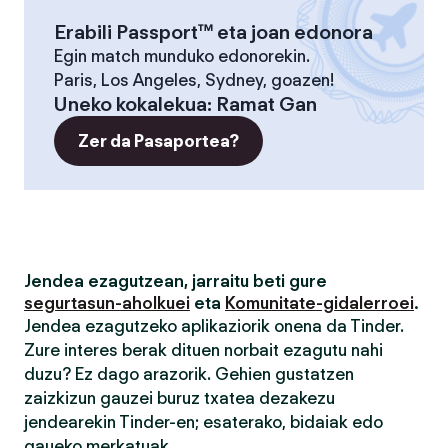
Erabili Passport™ eta joan edonora
Egin match munduko edonorekin.
Paris, Los Angeles, Sydney, goazen!
Uneko kokalekua
:
Ramat Gan
Zer da Pasaportea?
Jendea ezagutzean, jarraitu beti gure
segurtasun-aholkuei
eta
Komunitate-gidalerroei
.
Jendea ezagutzeko aplikaziorik onena da Tinder.
Zure interes berak dituen norbait ezagutu nahi
duzu? Ez dago arazorik. Gehien gustatzen
zaizkizun gauzei buruz txatea dezakezu
jendearekin Tinder-en; esaterako, bidaiak edo
gaueko merkatuak.