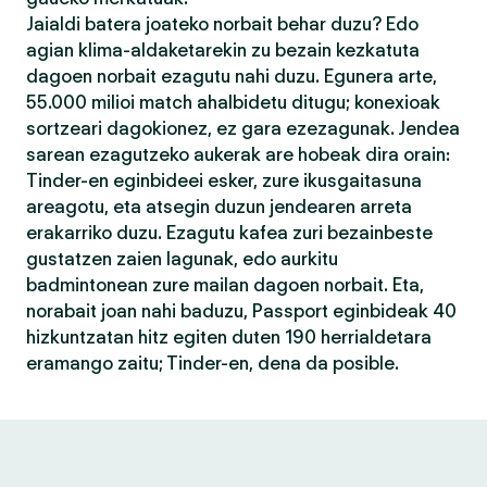
Jaialdi batera joateko norbait behar duzu? Edo
agian klima-aldaketarekin zu bezain kezkatuta
dagoen norbait ezagutu nahi duzu. Egunera arte,
55.000 milioi match ahalbidetu ditugu; konexioak
sortzeari dagokionez, ez gara ezezagunak. Jendea
sarean ezagutzeko aukerak are hobeak dira orain:
Tinder-en eginbideei esker, zure ikusgaitasuna
areagotu, eta atsegin duzun jendearen arreta
erakarriko duzu. Ezagutu kafea zuri bezainbeste
gustatzen zaien lagunak, edo aurkitu
badmintonean zure mailan dagoen norbait. Eta,
norabait joan nahi baduzu, Passport eginbideak 40
hizkuntzatan hitz egiten duten 190 herrialdetara
eramango zaitu; Tinder-en, dena da posible.