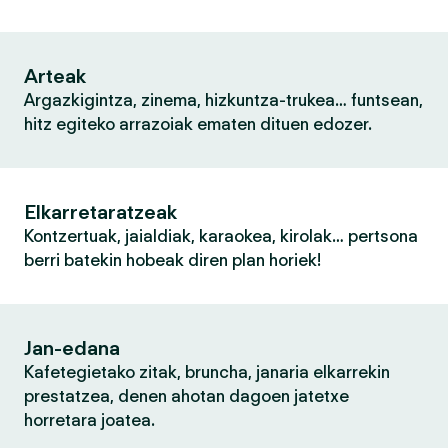
Arteak
Argazkigintza, zinema, hizkuntza-trukea… funtsean,
hitz egiteko arrazoiak ematen dituen edozer.
Elkarretaratzeak
Kontzertuak, jaialdiak, karaokea, kirolak… pertsona
berri batekin hobeak diren plan horiek!
Jan-edana
Kafetegietako zitak, bruncha, janaria elkarrekin
prestatzea, denen ahotan dagoen jatetxe
horretara joatea.