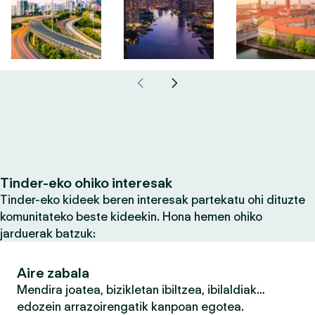
Tinder-eko ohiko interesak
Tinder-eko kideek beren interesak partekatu ohi dituzte
komunitateko beste kideekin. Hona hemen ohiko
jarduerak batzuk:
Aire zabala
Mendira joatea, bizikletan ibiltzea, ibilaldiak…
edozein arrazoirengatik kanpoan egotea.