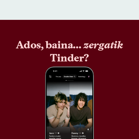
Ados, baina…
zergatik
Tinder?