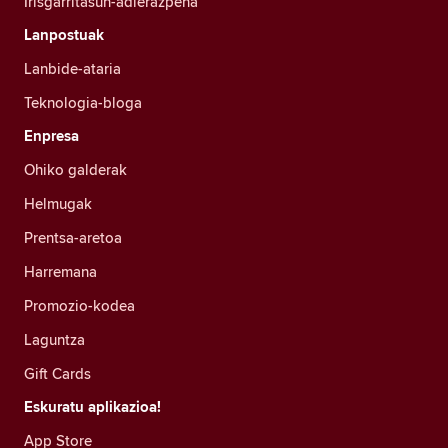
Irisgarritasun-adierazpena
Lanpostuak
Lanbide-ataria
Teknologia-bloga
Enpresa
Ohiko galderak
Helmugak
Prentsa-aretoa
Harremana
Promozio-kodea
Laguntza
Gift Cards
Eskuratu aplikazioa!
App Store