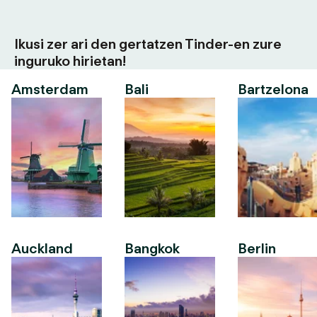
Ikusi zer ari den gertatzen Tinder-en zure
inguruko hirietan!
Amsterdam
Bali
Bartzelona
Auckland
Bangkok
Berlin