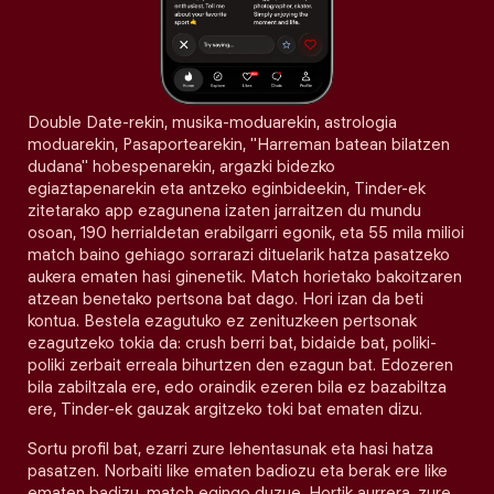
Double Date-rekin, musika-moduarekin, astrologia
moduarekin, Pasaportearekin, "Harreman batean bilatzen
dudana" hobespenarekin, argazki bidezko
egiaztapenarekin eta antzeko eginbideekin, Tinder-ek
zitetarako app ezagunena izaten jarraitzen du mundu
osoan, 190 herrialdetan erabilgarri egonik, eta 55 mila milioi
match baino gehiago sorrarazi dituelarik hatza pasatzeko
aukera ematen hasi ginenetik. Match horietako bakoitzaren
atzean benetako pertsona bat dago. Hori izan da beti
kontua. Bestela ezagutuko ez zenituzkeen pertsonak
ezagutzeko tokia da: crush berri bat, bidaide bat, poliki-
poliki zerbait erreala bihurtzen den ezagun bat. Edozeren
bila zabiltzala ere, edo oraindik ezeren bila ez bazabiltza
ere, Tinder-ek gauzak argitzeko toki bat ematen dizu.
Sortu profil bat, ezarri zure lehentasunak eta hasi hatza
pasatzen. Norbaiti like ematen badiozu eta berak ere like
ematen badizu, match egingo duzue. Hortik aurrera, zure