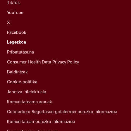
TikTok
YouTube
X
Facebook
Legezkoa
Pribatutasuna
Consumer Health Data Privacy Policy
Baldintzak
Cookie-politika
Jabetza intelektuala
Komunitatearen arauak
Coloradoko Segurtasun-gidalerroei buruzko informazioa
Komunitateari buruzko informazioa