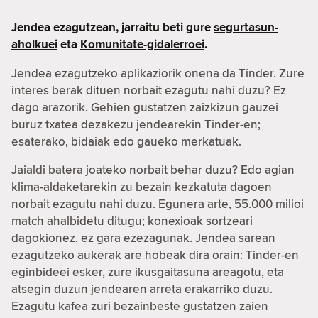
Jendea ezagutzean, jarraitu beti gure
segurtasun-
aholkuei
eta
Komunitate-gidalerroei
.
Jendea ezagutzeko aplikaziorik onena da Tinder. Zure
interes berak dituen norbait ezagutu nahi duzu? Ez
dago arazorik. Gehien gustatzen zaizkizun gauzei
buruz txatea dezakezu jendearekin Tinder-en;
esaterako, bidaiak edo gaueko merkatuak.
Jaialdi batera joateko norbait behar duzu? Edo agian
klima-aldaketarekin zu bezain kezkatuta dagoen
norbait ezagutu nahi duzu. Egunera arte, 55.000 milioi
match ahalbidetu ditugu; konexioak sortzeari
dagokionez, ez gara ezezagunak. Jendea sarean
ezagutzeko aukerak are hobeak dira orain: Tinder-en
eginbideei esker, zure ikusgaitasuna areagotu, eta
atsegin duzun jendearen arreta erakarriko duzu.
Ezagutu kafea zuri bezainbeste gustatzen zaien