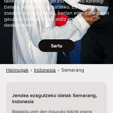
taberna batean edo geratu inguruko kafetegi
batean, kafe batez gozatzeko. Edo bestela,
zoazte hiria ezagutzera, bertan egin daitezkeen
gauzarik onenak lehen aldiz edo berriro
deskubritzeko.
Sartu
Helmugak
›
Indonesia
›
Semarang
Jendea ezagutzeko ideiak Semarang,
Indonesia
Badakizu zein den inguruko tokirik onena