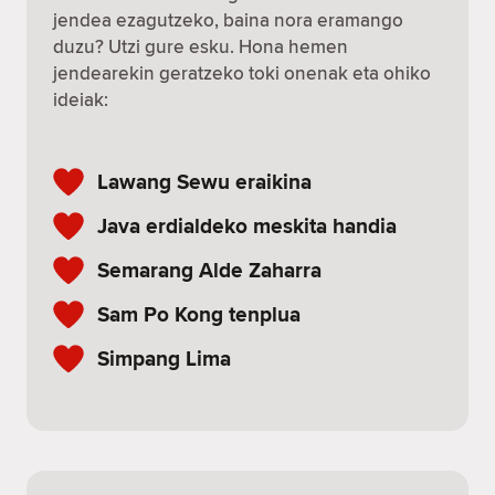
jendea ezagutzeko, baina nora eramango
duzu? Utzi gure esku. Hona hemen
jendearekin geratzeko toki onenak eta ohiko
ideiak:
Lawang Sewu eraikina
Java erdialdeko meskita handia
Semarang Alde Zaharra
Sam Po Kong tenplua
Simpang Lima