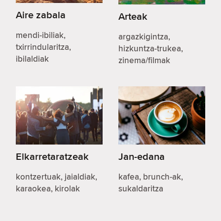
Aire zabala
Arteak
mendi-ibiliak,
argazkigintza,
txirrindularitza,
hizkuntza-trukea,
ibilaldiak
zinema/filmak
Elkarretaratzeak
Jan-edana
kontzertuak, jaialdiak,
kafea, brunch-ak,
karaokea, kirolak
sukaldaritza