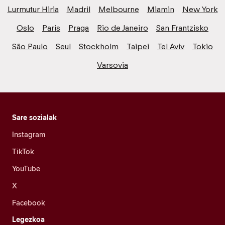
Lurmutur Hiria
Madril
Melbourne
Miamin
New York
Oslo
Paris
Praga
Rio de Janeiro
San Frantzisko
São Paulo
Seul
Stockholm
Taipei
Tel Aviv
Tokio
Varsovia
Sare sozialak
Instagram
TikTok
YouTube
X
Facebook
Legezkoa