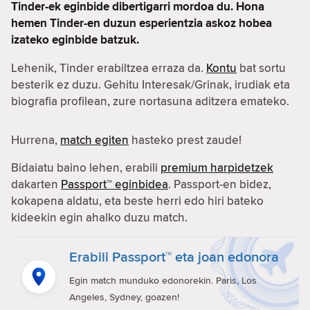
Tinder-ek eginbide dibertigarri mordoa du. Hona
hemen Tinder-en duzun esperientzia askoz hobea
izateko eginbide batzuk.
Lehenik, Tinder erabiltzea erraza da.
Kontu
bat sortu
besterik ez duzu. Gehitu Interesak/Grinak, irudiak eta
biografia profilean, zure nortasuna aditzera emateko.
Hurrena,
match egiten
hasteko prest zaude!
Bidaiatu baino lehen, erabili
premium harpidetzek
dakarten
Passport™ eginbidea
. Passport-en bidez,
kokapena aldatu, eta beste herri edo hiri bateko
kideekin egin ahalko duzu match.
Erabili Passport™ eta joan edonora
Egin match munduko edonorekin. Paris, Los
Angeles, Sydney, goazen!