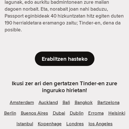
lagunak, edo aurkitu badmintonean zure mailan
dagoen norbait. Eta, norabait joan nahi baduzu,
Passport eginbideak 40 hizkuntzatan hitz egiten duten
190 herrialdetara eramango zaitu; Tinder-en, dena da
posible.
Erabiltzen hasteko
Ikusi zer ari den gertatzen Tinder-en zure
inguruko hirietan!
Amsterdam
Auckland
Bali
Bangkok
Bartzelona
Berlin
Buenos Aires
Dubai
Dublin
Erroma
Helsinki
Istanbul
Kopenhage
Londres
los Angeles