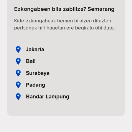
Ezkongabeen bila zabiltza? Semarang
Kide ezkongabeak hemen bilatzen dituzten
pertsonek hiri hauetan ere begiratu ohi dute.
Jakarta
Bali
Surabaya
Padang
Bandar Lampung