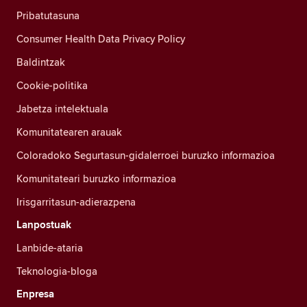
Pribatutasuna
Consumer Health Data Privacy Policy
Baldintzak
Cookie-politika
Jabetza intelektuala
Komunitatearen arauak
Coloradoko Segurtasun-gidalerroei buruzko informazioa
Komunitateari buruzko informazioa
Irisgarritasun-adierazpena
Lanpostuak
Lanbide-ataria
Teknologia-bloga
Enpresa