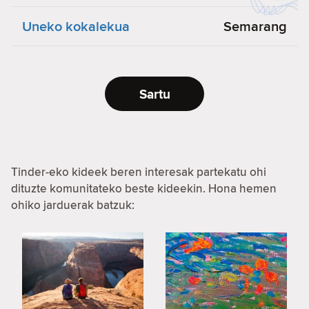
Uneko kokalekua
Semarang
Sartu
Tinder-eko kideek beren interesak partekatu ohi
dituzte komunitateko beste kideekin. Hona hemen
ohiko jarduerak batzuk: