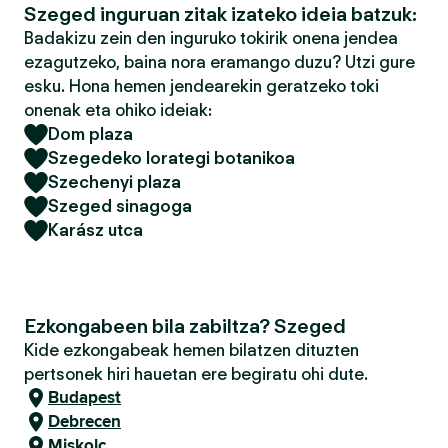
Szeged inguruan zitak izateko ideia batzuk:
Badakizu zein den inguruko tokirik onena jendea
ezagutzeko, baina nora eramango duzu? Utzi gure
esku. Hona hemen jendearekin geratzeko toki
onenak eta ohiko ideiak:
Dom plaza
Szegedeko lorategi botanikoa
Szechenyi plaza
Szeged sinagoga
Karász utca
Ezkongabeen bila zabiltza? Szeged
Kide ezkongabeak hemen bilatzen dituzten
pertsonek hiri hauetan ere begiratu ohi dute.
Budapest
Debrecen
Miskolc