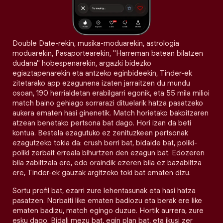
Double Date-rekin, musika-moduarekin, astrologia
moduarekin, Pasaportearekin, "Harreman batean bilatzen
dudana" hobespenarekin, argazki bidezko
egiaztapenarekin eta antzeko eginbideekin, Tinder-ek
zitetarako app ezagunena izaten jarraitzen du mundu
osoan, 190 herrialdetan erabilgarri egonik, eta 55 mila milioi
match baino gehiago sorrarazi dituelarik hatza pasatzeko
aukera ematen hasi ginenetik. Match horietako bakoitzaren
atzean benetako pertsona bat dago. Hori izan da beti
kontua. Bestela ezagutuko ez zenituzkeen pertsonak
ezagutzeko tokia da: crush berri bat, bidaide bat, poliki-
poliki zerbait erreala bihurtzen den ezagun bat. Edozeren
bila zabiltzala ere, edo oraindik ezeren bila ez bazabiltza
ere, Tinder-ek gauzak argitzeko toki bat ematen dizu.
Sortu profil bat, ezarri zure lehentasunak eta hasi hatza
pasatzen. Norbaiti like ematen badiozu eta berak ere like
ematen badizu, match egingo duzue. Hortik aurrera, zure
esku dago. Bidali mezu bat, egin plan bat, eta ikusi zer