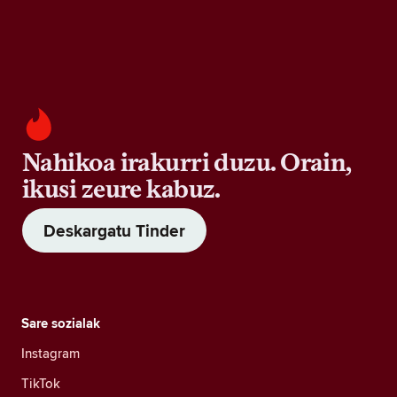
Nahikoa irakurri duzu. Orain,
ikusi zeure kabuz.
Deskargatu Tinder
Sare sozialak
Instagram
TikTok