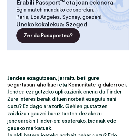
Erabili Passport™ eta joan edonora
Egin match munduko edonorekin.
Paris, Los Angeles, Sydney, goazen!
Uneko kokalekua
:
Szeged
Zer da Pasaportea?
Jendea ezagutzean, jarraitu beti gure
segurtasun-aholkuei
eta
Komunitate-gidalerroei
.
Jendea ezagutzeko aplikaziorik onena da Tinder.
Zure interes berak dituen norbait ezagutu nahi
duzu? Ez dago arazorik. Gehien gustatzen
zaizkizun gauzei buruz txatea dezakezu
jendearekin Tinder-en; esaterako, bidaiak edo
gaueko merkatuak.
Jaialdi batera joateko norbait behar duzu? Edo