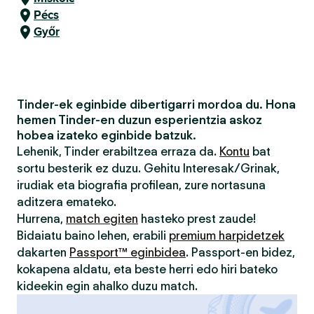
Pécs
Győr
Tinder-ek eginbide dibertigarri mordoa du. Hona
hemen Tinder-en duzun esperientzia askoz
hobea izateko eginbide batzuk.
Lehenik, Tinder erabiltzea erraza da.
Kontu
bat
sortu besterik ez duzu. Gehitu Interesak/Grinak,
irudiak eta biografia profilean, zure nortasuna
aditzera emateko.
Hurrena,
match egiten
hasteko prest zaude!
Bidaiatu baino lehen, erabili
premium harpidetzek
dakarten
Passport™ eginbidea
. Passport-en bidez,
kokapena aldatu, eta beste herri edo hiri bateko
kideekin egin ahalko duzu match.