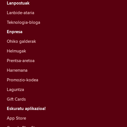
Lanpostuak
Lanbide-ataria
Teknologia-bloga
Enpresa
Ohiko galderak
Helmugak
Prentsa-aretoa
Harremana
Promozio-kodea
Laguntza
Gift Cards
Eskuratu aplikazioa!
App Store