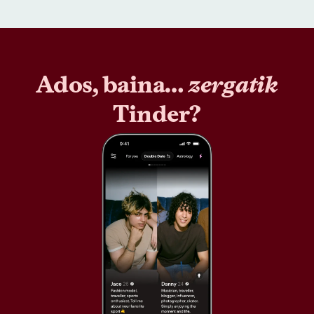
Ados, baina…
zergatik
Tinder?