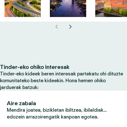
Tinder-eko ohiko interesak
Tinder-eko kideek beren interesak partekatu ohi dituzte
komunitateko beste kideekin. Hona hemen ohiko
jarduerak batzuk:
Aire zabala
Mendira joatea, bizikletan ibiltzea, ibilaldiak…
edozein arrazoirengatik kanpoan egotea.