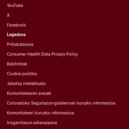
YouTube
X
Facebook
Legezkoa
Pribatutasuna
Consumer Health Data Privacy Policy
Baldintzak
Cookie-politika
Jabetza intelektuala
Komunitatearen arauak
Coloradoko Segurtasun-gidalerroei buruzko informazioa
Komunitateari buruzko informazioa
Irisgarritasun-adierazpena