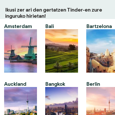
Ikusi zer ari den gertatzen Tinder-en zure
inguruko hirietan!
Amsterdam
Bali
Bartzelona
Auckland
Bangkok
Berlin