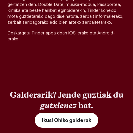
gertatzen den. Double Date, musika-modua, Pasaportea,
Kimika eta beste hainbat eginbiderekin, Tinder konexio
mota guztietarako dago diseinatuta: zerbait informalerako,
zerbait serioagorako edo bien arteko zerbaitetarako.
Deskargatu Tinder appa doan iOS-erako eta Android-
erako.
Galderarik? Jende guztiak du
gutxienez
bat.
Ikusi Ohiko galderak