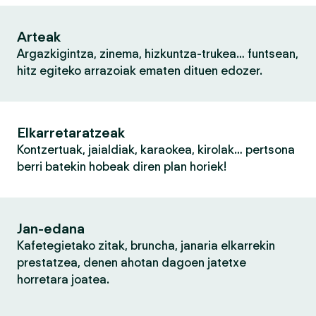
Arteak
Argazkigintza, zinema, hizkuntza-trukea… funtsean,
hitz egiteko arrazoiak ematen dituen edozer.
Elkarretaratzeak
Kontzertuak, jaialdiak, karaokea, kirolak… pertsona
berri batekin hobeak diren plan horiek!
Jan-edana
Kafetegietako zitak, bruncha, janaria elkarrekin
prestatzea, denen ahotan dagoen jatetxe
horretara joatea.