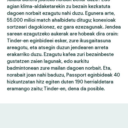
agian klima-aldaketarekin zu bezain kezkatuta
dagoen norbait ezagutu nahi duzu. Egunera arte,
55.000 milioi match ahalbidetu ditugu; konexioak
sortzeari dagokionez, ez gara ezezagunak. Jendea
sarean ezagutzeko aukerak are hobeak dira orain:
Tinder-en eginbideei esker, zure ikusgaitasuna
areagotu, eta atsegin duzun jendearen arreta
erakarriko duzu. Ezagutu kafea zuri bezainbeste
gustatzen zaien lagunak, edo aurkitu
badmintonean zure mailan dagoen norbait. Eta,
norabait joan nahi baduzu, Passport eginbideak 40
hizkuntzatan hitz egiten duten 190 herrialdetara
eramango zaitu; Tinder-en, dena da posible.