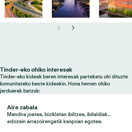
Tinder-eko ohiko interesak
Tinder-eko kideek beren interesak partekatu ohi dituzte
komunitateko beste kideekin. Hona hemen ohiko
jarduerak batzuk:
Aire zabala
Mendira joatea, bizikletan ibiltzea, ibilaldiak…
edozein arrazoirengatik kanpoan egotea.