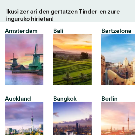
Ikusi zer ari den gertatzen Tinder-en zure
inguruko hirietan!
Amsterdam
Bali
Bartzelona
Auckland
Bangkok
Berlin