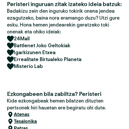
Peristeri inguruan zitak izateko ideia batzuk:
Badakizu zein den inguruko tokirik onena jendea
ezagutzeko, baina nora eramango duzu? Utzi gure
esku. Hona hemen jendearekin geratzeko toki
onenak eta ohiko ideiak:
24Mall
Battlenet Joko Geltokiak
Igarkizunen Etxea
Errealitate Birtualeko Planeta
Misterio Lab
Ezkongabeen bila zabiltza? Peristeri
Kide ezkongabeak hemen bilatzen dituzten
pertsonek hiri hauetan ere begiratu ohi dute.
Atenas
Tesalonika
Patras