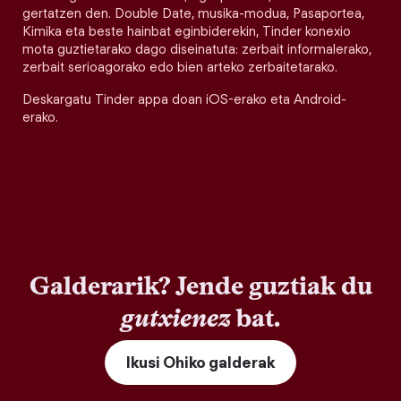
gertatzen den. Double Date, musika-modua, Pasaportea,
Kimika eta beste hainbat eginbiderekin, Tinder konexio
mota guztietarako dago diseinatuta: zerbait informalerako,
zerbait serioagorako edo bien arteko zerbaitetarako.
Deskargatu Tinder appa doan iOS-erako eta Android-
erako.
Galderarik? Jende guztiak du
gutxienez
bat.
Ikusi Ohiko galderak