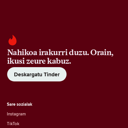
Nahikoa irakurri duzu. Orain,
ikusi zeure kabuz.
Deskargatu Tinder
Sare sozialak
Instagram
TikTok