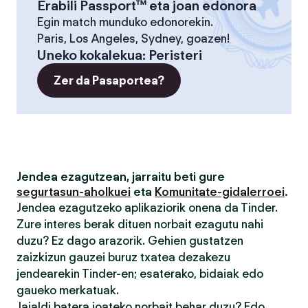
Erabili Passport™ eta joan edonora
Egin match munduko edonorekin.
Paris, Los Angeles, Sydney, goazen!
Uneko kokalekua
:
Peristeri
Zer da Pasaportea?
Jendea ezagutzean, jarraitu beti gure
segurtasun-aholkuei
eta
Komunitate-gidalerroei
.
Jendea ezagutzeko aplikaziorik onena da Tinder.
Zure interes berak dituen norbait ezagutu nahi
duzu? Ez dago arazorik. Gehien gustatzen
zaizkizun gauzei buruz txatea dezakezu
jendearekin Tinder-en; esaterako, bidaiak edo
gaueko merkatuak.
Jaialdi batera joateko norbait behar duzu? Edo