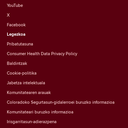
YouTube
X
Facebook
Legezkoa
Pribatutasuna
Consumer Health Data Privacy Policy
Baldintzak
Cookie-politika
Jabetza intelektuala
Komunitatearen arauak
Coloradoko Segurtasun-gidalerroei buruzko informazioa
Komunitateari buruzko informazioa
Irisgarritasun-adierazpena