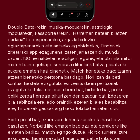
Double Date-rekin, musika-moduarekin, astrologia
moduarekin, Pasaportearekin, "Harreman batean bilatzen
dudana" hobespenarekin, argazki bidezko
egiaztapenarekin eta antzeko eginbideekin, Tinder-ek
zitetarako app ezagunena izaten jarraitzen du mundu
osoan, 190 herrialdetan erabilgarri egonik, eta 55 mila milioi
match baino gehiago sorrarazi dituelarik hatza pasatzeko
aukera ematen hasi ginenetik. Match horietako bakoitzaren
atzean benetako pertsona bat dago. Hori izan da beti
kontua. Bestela ezagutuko ez zenituzkeen pertsonak
ezagutzeko tokia da: crush berri bat, bidaide bat, poliki-
poliki zerbait erreala bihurtzen den ezagun bat. Edozeren
bila zabiltzala ere, edo oraindik ezeren bila ez bazabiltza
ere, Tinder-ek gauzak argitzeko toki bat ematen dizu.
Sortu profil bat, ezarri zure lehentasunak eta hasi hatza
pasatzen. Norbaiti like ematen badiozu eta berak ere like
ematen badizu, match egingo duzue. Hortik aurrera, zure
esku dago. Bidali mezu bat, egin plan bat, eta ikusi zer