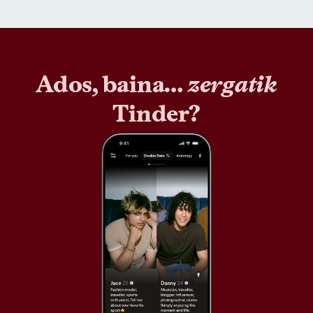
Ados, baina…
zergatik
Tinder?