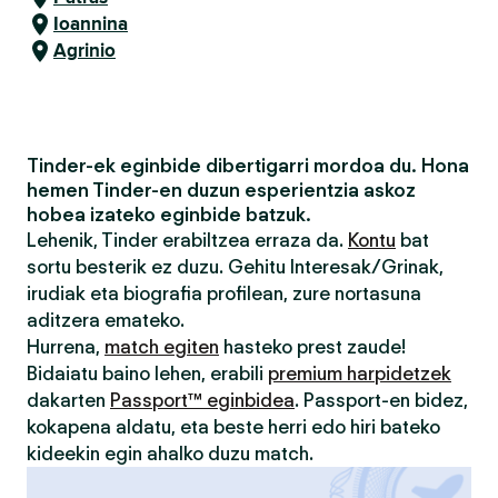
Ioannina
Agrinio
Tinder-ek eginbide dibertigarri mordoa du. Hona
hemen Tinder-en duzun esperientzia askoz
hobea izateko eginbide batzuk.
Lehenik, Tinder erabiltzea erraza da.
Kontu
bat
sortu besterik ez duzu. Gehitu Interesak/Grinak,
irudiak eta biografia profilean, zure nortasuna
aditzera emateko.
Hurrena,
match egiten
hasteko prest zaude!
Bidaiatu baino lehen, erabili
premium harpidetzek
dakarten
Passport™ eginbidea
. Passport-en bidez,
kokapena aldatu, eta beste herri edo hiri bateko
kideekin egin ahalko duzu match.