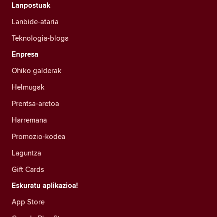
Lanpostuak
Lanbide-ataria
Teknologia-bloga
Enpresa
Ohiko galderak
Helmugak
Prentsa-aretoa
Harremana
Promozio-kodea
Laguntza
Gift Cards
Eskuratu aplikazioa!
App Store