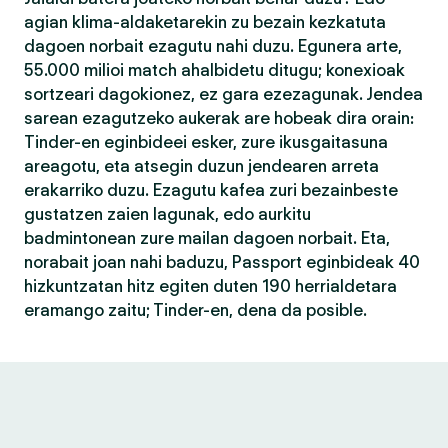
agian klima-aldaketarekin zu bezain kezkatuta
dagoen norbait ezagutu nahi duzu. Egunera arte,
55.000 milioi match ahalbidetu ditugu; konexioak
sortzeari dagokionez, ez gara ezezagunak. Jendea
sarean ezagutzeko aukerak are hobeak dira orain:
Tinder-en eginbideei esker, zure ikusgaitasuna
areagotu, eta atsegin duzun jendearen arreta
erakarriko duzu. Ezagutu kafea zuri bezainbeste
gustatzen zaien lagunak, edo aurkitu
badmintonean zure mailan dagoen norbait. Eta,
norabait joan nahi baduzu, Passport eginbideak 40
hizkuntzatan hitz egiten duten 190 herrialdetara
eramango zaitu; Tinder-en, dena da posible.