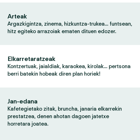
Arteak
Argazkigintza, zinema, hizkuntza-trukea… funtsean,
hitz egiteko arrazoiak ematen dituen edozer.
Elkarretaratzeak
Kontzertuak, jaialdiak, karaokea, kirolak… pertsona
berri batekin hobeak diren plan horiek!
Jan-edana
Kafetegietako zitak, bruncha, janaria elkarrekin
prestatzea, denen ahotan dagoen jatetxe
horretara joatea.