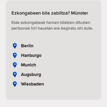
Ezkongabeen bila zabiltza? Münster
Kide ezkongabeak hemen bilatzen dituzten
pertsonek hiri hauetan ere begiratu ohi dute.
Berlin
Hanburgo
Munich
Augsburg
Wiesbaden