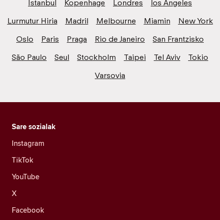
Istanbul
Kopenhage
Londres
los Angeles
Lurmutur Hiria
Madril
Melbourne
Miamin
New York
Oslo
Paris
Praga
Rio de Janeiro
San Frantzisko
São Paulo
Seul
Stockholm
Taipei
Tel Aviv
Tokio
Varsovia
Sare sozialak
Instagram
TikTok
YouTube
X
Facebook