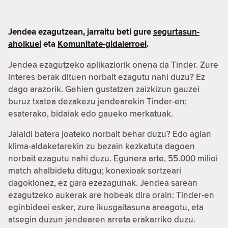
Jendea ezagutzean, jarraitu beti gure
segurtasun-
aholkuei
eta
Komunitate-gidalerroei
.
Jendea ezagutzeko aplikaziorik onena da Tinder. Zure
interes berak dituen norbait ezagutu nahi duzu? Ez
dago arazorik. Gehien gustatzen zaizkizun gauzei
buruz txatea dezakezu jendearekin Tinder-en;
esaterako, bidaiak edo gaueko merkatuak.
Jaialdi batera joateko norbait behar duzu? Edo agian
klima-aldaketarekin zu bezain kezkatuta dagoen
norbait ezagutu nahi duzu. Egunera arte, 55.000 milioi
match ahalbidetu ditugu; konexioak sortzeari
dagokionez, ez gara ezezagunak. Jendea sarean
ezagutzeko aukerak are hobeak dira orain: Tinder-en
eginbideei esker, zure ikusgaitasuna areagotu, eta
atsegin duzun jendearen arreta erakarriko duzu.