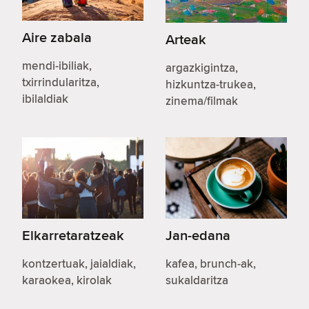
Aire zabala
Arteak
mendi-ibiliak,
argazkigintza,
txirrindularitza,
hizkuntza-trukea,
ibilaldiak
zinema/filmak
Elkarretaratzeak
Jan-edana
kontzertuak, jaialdiak,
kafea, brunch-ak,
karaokea, kirolak
sukaldaritza