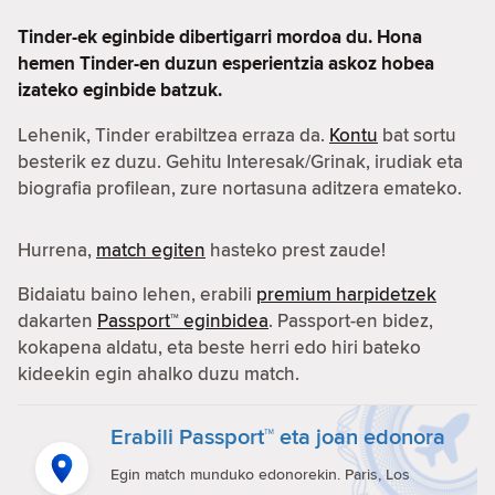
Tinder-ek eginbide dibertigarri mordoa du. Hona
hemen Tinder-en duzun esperientzia askoz hobea
izateko eginbide batzuk.
Lehenik, Tinder erabiltzea erraza da.
Kontu
bat sortu
besterik ez duzu. Gehitu Interesak/Grinak, irudiak eta
biografia profilean, zure nortasuna aditzera emateko.
Hurrena,
match egiten
hasteko prest zaude!
Bidaiatu baino lehen, erabili
premium harpidetzek
dakarten
Passport™ eginbidea
. Passport-en bidez,
kokapena aldatu, eta beste herri edo hiri bateko
kideekin egin ahalko duzu match.
Erabili Passport™ eta joan edonora
Egin match munduko edonorekin. Paris, Los