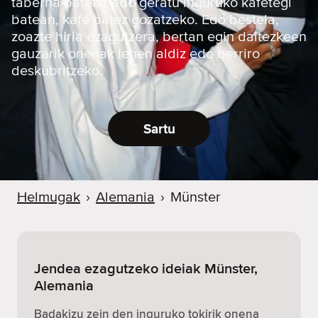
taberna batean edo geratu inguruko kafetegi
batean, kafe batez gozatzeko. Edo bestela,
zoazte hiria ezagutzera, bertan egin daitezkeen
gauzarik onenak lehen aldiz edo berriro
deskubritzeko.
Sartu
Helmugak
›
Alemania
›
Münster
Jendea ezagutzeko ideiak Münster,
Alemania
Badakizu zein den inguruko tokirik onena