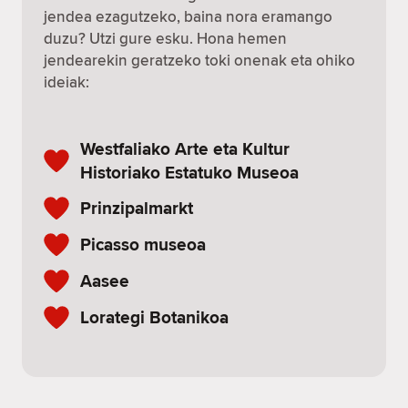
jendea ezagutzeko, baina nora eramango
duzu? Utzi gure esku. Hona hemen
jendearekin geratzeko toki onenak eta ohiko
ideiak:
Westfaliako Arte eta Kultur
Historiako Estatuko Museoa
Prinzipalmarkt
Picasso museoa
Aasee
Lorategi Botanikoa