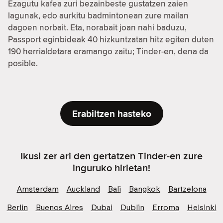
Ezagutu kafea zuri bezainbeste gustatzen zaien
lagunak, edo aurkitu badmintonean zure mailan
dagoen norbait. Eta, norabait joan nahi baduzu,
Passport eginbideak 40 hizkuntzatan hitz egiten duten
190 herrialdetara eramango zaitu; Tinder-en, dena da
posible.
Erabiltzen hasteko
Ikusi zer ari den gertatzen Tinder-en zure
inguruko hirietan!
Amsterdam
Auckland
Bali
Bangkok
Bartzelona
Berlin
Buenos Aires
Dubai
Dublin
Erroma
Helsinki