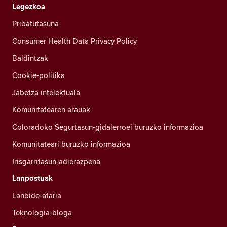
Legezkoa
Pribatutasuna
Consumer Health Data Privacy Policy
Baldintzak
Cookie-politika
Jabetza intelektuala
Komunitatearen arauak
Coloradoko Segurtasun-gidalerroei buruzko informazioa
Komunitateari buruzko informazioa
Irisgarritasun-adierazpena
Lanpostuak
Lanbide-ataria
Teknologia-bloga