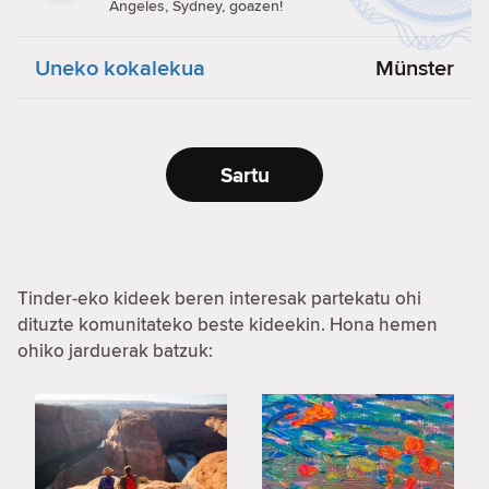
Angeles, Sydney, goazen!
Uneko kokalekua
Münster
Sartu
Tinder-eko kideek beren interesak partekatu ohi
dituzte komunitateko beste kideekin. Hona hemen
ohiko jarduerak batzuk: