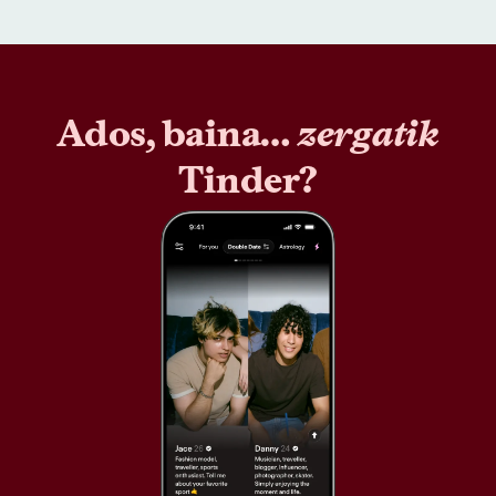
Ados, baina…
zergatik
Tinder?