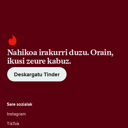
Nahikoa irakurri duzu. Orain,
ikusi zeure kabuz.
Deskargatu Tinder
Sare sozialak
Instagram
TikTok