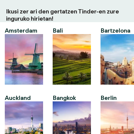
Ikusi zer ari den gertatzen Tinder-en zure
inguruko hirietan!
Amsterdam
Bali
Bartzelona
Auckland
Bangkok
Berlin