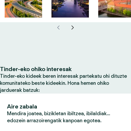
Tinder-eko ohiko interesak
Tinder-eko kideek beren interesak partekatu ohi dituzte
komunitateko beste kideekin. Hona hemen ohiko
jarduerak batzuk:
Aire zabala
Mendira joatea, bizikletan ibiltzea, ibilaldiak…
edozein arrazoirengatik kanpoan egotea.