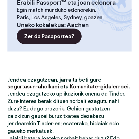
Erabili Passport™ eta joan edonora
Egin match munduko edonorekin.
Paris, Los Angeles, Sydney, goazen!
Uneko kokalekua
:
Aachen
Zer da Pasaportea?
Jendea ezagutzean, jarraitu beti gure
segurtasun-aholkuei
eta
Komunitate-gidalerroei
.
Jendea ezagutzeko aplikaziorik onena da Tinder.
Zure interes berak dituen norbait ezagutu nahi
duzu? Ez dago arazorik. Gehien gustatzen
zaizkizun gauzei buruz txatea dezakezu
jendearekin Tinder-en; esaterako, bidaiak edo
gaueko merkatuak.
Jaialdi batera joateko norbait behar duzu? Edo