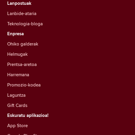
Lanpostuak
Lanbide-ataria
Teknologia-bloga
Enpresa
Ohiko galderak
Helmugak
Prentsa-aretoa
Harremana
Promozio-kodea
Laguntza
Gift Cards
Eskuratu aplikazioa!
App Store