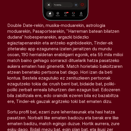
Double Date-rekin, musika-moduarekin, astrologia
moduarekin, Pasaportearekin, "Harreman batean bilatzen
dudana" hobespenarekin, argazki bidezko
egiaztapenarekin eta antzeko eginbideekin, Tinder-ek
zitetarako app ezagunena izaten jarraitzen du mundu
osoan, 190 herrialdetan erabilgarri egonik, eta 55 mila milioi
match baino gehiago sorrarazi dituelarik hatza pasatzeko
aukera ematen hasi ginenetik. Match horietako bakoitzaren
atzean benetako pertsona bat dago. Hori izan da beti
kontua. Bestela ezagutuko ez zenituzkeen pertsonak
ezagutzeko tokia da: crush berri bat, bidaide bat, poliki-
poliki zerbait erreala bihurtzen den ezagun bat. Edozeren
bila zabiltzala ere, edo oraindik ezeren bila ez bazabiltza
ere, Tinder-ek gauzak argitzeko toki bat ematen dizu.
Sortu profil bat, ezarri zure lehentasunak eta hasi hatza
pasatzen. Norbaiti like ematen badiozu eta berak ere like
ematen badizu, match egingo duzue. Hortik aurrera, zure
esku dago. Bidali mezu bat, egin plan bat, eta ikusi zer