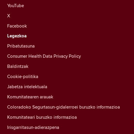
YouTube
X
Facebook
Legezkoa
Pribatutasuna
Consumer Health Data Privacy Policy
Baldintzak
Cookie-politika
Jabetza intelektuala
Komunitatearen arauak
Coloradoko Segurtasun-gidalerroei buruzko informazioa
Komunitateari buruzko informazioa
Irisgarritasun-adierazpena