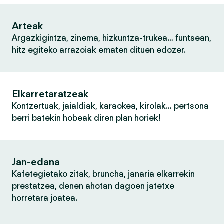
Arteak
Argazkigintza, zinema, hizkuntza-trukea… funtsean,
hitz egiteko arrazoiak ematen dituen edozer.
Elkarretaratzeak
Kontzertuak, jaialdiak, karaokea, kirolak… pertsona
berri batekin hobeak diren plan horiek!
Jan-edana
Kafetegietako zitak, bruncha, janaria elkarrekin
prestatzea, denen ahotan dagoen jatetxe
horretara joatea.