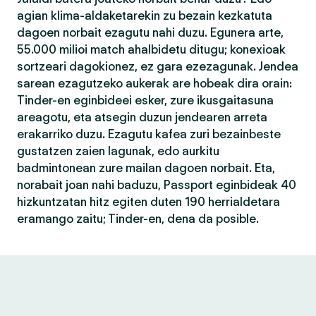
agian klima-aldaketarekin zu bezain kezkatuta
dagoen norbait ezagutu nahi duzu. Egunera arte,
55.000 milioi match ahalbidetu ditugu; konexioak
sortzeari dagokionez, ez gara ezezagunak. Jendea
sarean ezagutzeko aukerak are hobeak dira orain:
Tinder-en eginbideei esker, zure ikusgaitasuna
areagotu, eta atsegin duzun jendearen arreta
erakarriko duzu. Ezagutu kafea zuri bezainbeste
gustatzen zaien lagunak, edo aurkitu
badmintonean zure mailan dagoen norbait. Eta,
norabait joan nahi baduzu, Passport eginbideak 40
hizkuntzatan hitz egiten duten 190 herrialdetara
eramango zaitu; Tinder-en, dena da posible.