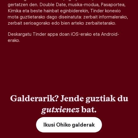
gertatzen den. Double Date, musika-modua, Pasaportea,
Kimika eta beste hainbat eginbiderekin, Tinder konexio
mota guztietarako dago diseinatuta: zerbait informalerako,
zerbait serioagorako edo bien arteko zerbaitetarako.
Deskargatu Tinder appa doan iOS-erako eta Android-
erako.
Galderarik? Jende guztiak du
gutxienez
bat.
Ikusi Ohiko galderak