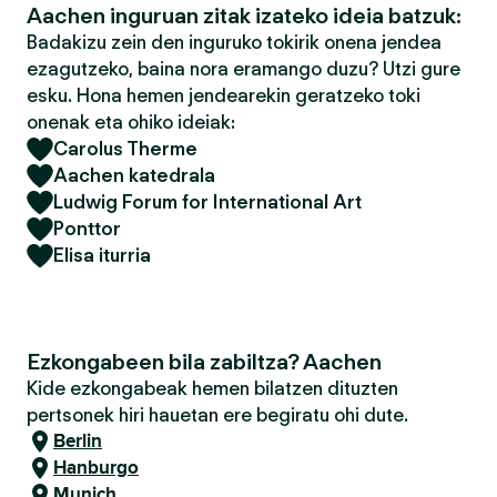
Aachen inguruan zitak izateko ideia batzuk:
Badakizu zein den inguruko tokirik onena jendea
ezagutzeko, baina nora eramango duzu? Utzi gure
esku. Hona hemen jendearekin geratzeko toki
onenak eta ohiko ideiak:
Carolus Therme
Aachen katedrala
Ludwig Forum for International Art
Ponttor
Elisa iturria
Ezkongabeen bila zabiltza? Aachen
Kide ezkongabeak hemen bilatzen dituzten
pertsonek hiri hauetan ere begiratu ohi dute.
Berlin
Hanburgo
Munich