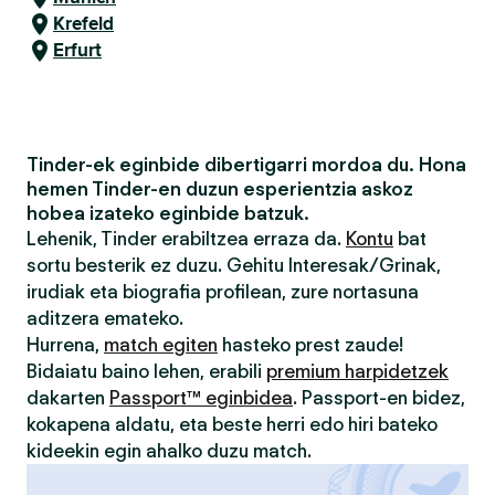
Krefeld
Erfurt
Tinder-ek eginbide dibertigarri mordoa du. Hona
hemen Tinder-en duzun esperientzia askoz
hobea izateko eginbide batzuk.
Lehenik, Tinder erabiltzea erraza da.
Kontu
bat
sortu besterik ez duzu. Gehitu Interesak/Grinak,
irudiak eta biografia profilean, zure nortasuna
aditzera emateko.
Hurrena,
match egiten
hasteko prest zaude!
Bidaiatu baino lehen, erabili
premium harpidetzek
dakarten
Passport™ eginbidea
. Passport-en bidez,
kokapena aldatu, eta beste herri edo hiri bateko
kideekin egin ahalko duzu match.