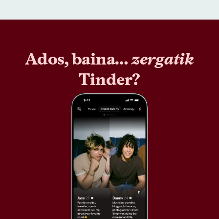
Ados, baina…
zergatik
Tinder?