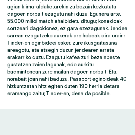
agian klima-aldaketarekin zu bezain kezkatuta
dagoen norbait ezagutu nahi duzu. Egunera arte,
55.000 milioi match ahalbidetu ditugu; konexioak
sortzeari dagokionez, ez gara ezezagunak. Jendea
sarean ezagutzeko aukerak are hobeak dira orain:
Tinder-en eginbideei esker, zure ikusgaitasuna
areagotu, eta atsegin duzun jendearen arreta
erakarriko duzu. Ezagutu kafea zuri bezainbeste
gustatzen zaien lagunak, edo aurkitu
badmintonean zure mailan dagoen norbait. Eta,
norabait joan nahi baduzu, Passport eginbideak 40
hizkuntzatan hitz egiten duten 190 herrialdetara
eramango zaitu; Tinder-en, dena da posible.