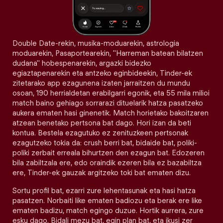
Double Date-rekin, musika-moduarekin, astrologia
moduarekin, Pasaportearekin, "Harreman batean bilatzen
dudana" hobespenarekin, argazki bidezko
egiaztapenarekin eta antzeko eginbideekin, Tinder-ek
zitetarako app ezagunena izaten jarraitzen du mundu
osoan, 190 herrialdetan erabilgarri egonik, eta 55 mila milioi
match baino gehiago sorrarazi dituelarik hatza pasatzeko
aukera ematen hasi ginenetik. Match horietako bakoitzaren
atzean benetako pertsona bat dago. Hori izan da beti
kontua. Bestela ezagutuko ez zenituzkeen pertsonak
ezagutzeko tokia da: crush berri bat, bidaide bat, poliki-
poliki zerbait erreala bihurtzen den ezagun bat. Edozeren
bila zabiltzala ere, edo oraindik ezeren bila ez bazabiltza
ere, Tinder-ek gauzak argitzeko toki bat ematen dizu.
Sortu profil bat, ezarri zure lehentasunak eta hasi hatza
pasatzen. Norbaiti like ematen badiozu eta berak ere like
ematen badizu, match egingo duzue. Hortik aurrera, zure
esku dago. Bidali mezu bat, egin plan bat, eta ikusi zer