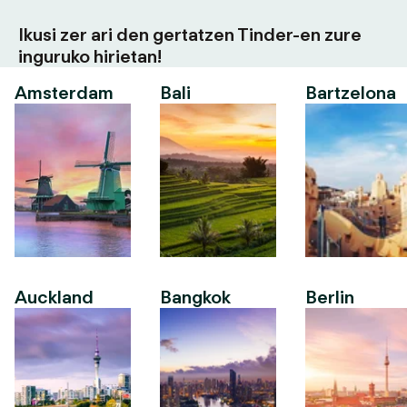
Ikusi zer ari den gertatzen Tinder-en zure
inguruko hirietan!
Amsterdam
Bali
Bartzelona
Auckland
Bangkok
Berlin