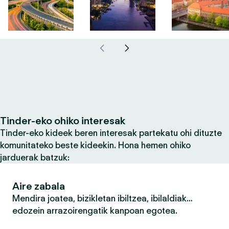
Tinder-eko ohiko interesak
Tinder-eko kideek beren interesak partekatu ohi dituzte
komunitateko beste kideekin. Hona hemen ohiko
jarduerak batzuk:
Aire zabala
Mendira joatea, bizikletan ibiltzea, ibilaldiak…
edozein arrazoirengatik kanpoan egotea.