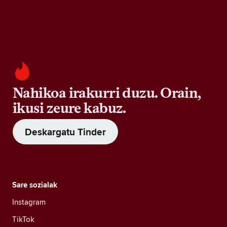
Nahikoa irakurri duzu. Orain,
ikusi zeure kabuz.
Deskargatu Tinder
Sare sozialak
Instagram
TikTok