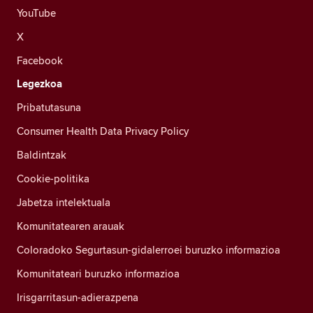
YouTube
X
Facebook
Legezkoa
Pribatutasuna
Consumer Health Data Privacy Policy
Baldintzak
Cookie-politika
Jabetza intelektuala
Komunitatearen arauak
Coloradoko Segurtasun-gidalerroei buruzko informazioa
Komunitateari buruzko informazioa
Irisgarritasun-adierazpena