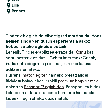
Lille
Rennes
Tinder-ek eginbide dibertigarri mordoa du. Hona
hemen Tinder-en duzun esperientzia askoz
hobea izateko eginbide batzuk.
Lehenik, Tinder erabiltzea erraza da.
Kontu
bat
sortu besterik ez duzu. Gehitu Interesak/Grinak,
irudiak eta biografia profilean, zure nortasuna
aditzera emateko.
Hurrena,
match egiten
hasteko prest zaude!
Bidaiatu baino lehen, erabili
premium harpidetzek
dakarten
Passport™ eginbidea
. Passport-en bidez,
kokapena aldatu, eta beste herri edo hiri bateko
kideekin egin ahalko duzu match.