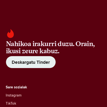
Nahikoa irakurri duzu. Orain,
ikusi zeure kabuz.
Deskargatu Tinder
Sare sozialak
Instagram
TikTok