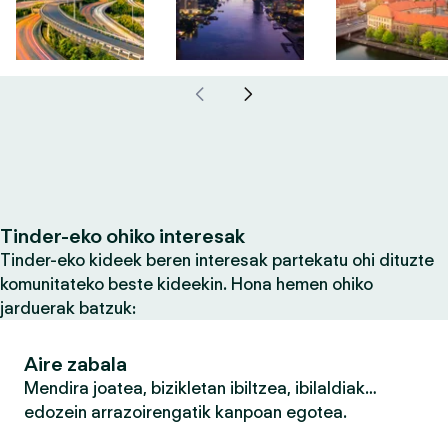
Tinder-eko ohiko interesak
Tinder-eko kideek beren interesak partekatu ohi dituzte
komunitateko beste kideekin. Hona hemen ohiko
jarduerak batzuk:
Aire zabala
Mendira joatea, bizikletan ibiltzea, ibilaldiak…
edozein arrazoirengatik kanpoan egotea.