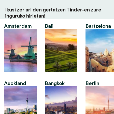
Ikusi zer ari den gertatzen Tinder-en zure
inguruko hirietan!
Amsterdam
Bali
Bartzelona
Auckland
Bangkok
Berlin