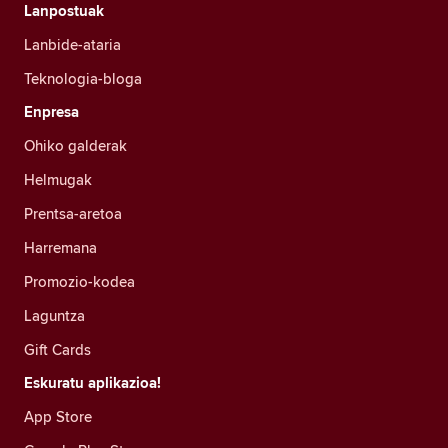
Lanpostuak
Lanbide-ataria
Teknologia-bloga
Enpresa
Ohiko galderak
Helmugak
Prentsa-aretoa
Harremana
Promozio-kodea
Laguntza
Gift Cards
Eskuratu aplikazioa!
App Store