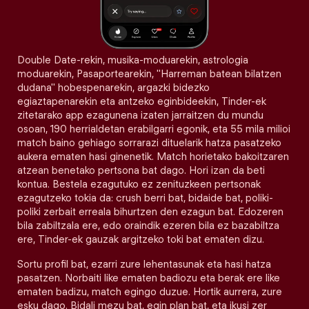
Double Date-rekin, musika-moduarekin, astrologia
moduarekin, Pasaportearekin, "Harreman batean bilatzen
dudana" hobespenarekin, argazki bidezko
egiaztapenarekin eta antzeko eginbideekin, Tinder-ek
zitetarako app ezagunena izaten jarraitzen du mundu
osoan, 190 herrialdetan erabilgarri egonik, eta 55 mila milioi
match baino gehiago sorrarazi dituelarik hatza pasatzeko
aukera ematen hasi ginenetik. Match horietako bakoitzaren
atzean benetako pertsona bat dago. Hori izan da beti
kontua. Bestela ezagutuko ez zenituzkeen pertsonak
ezagutzeko tokia da: crush berri bat, bidaide bat, poliki-
poliki zerbait erreala bihurtzen den ezagun bat. Edozeren
bila zabiltzala ere, edo oraindik ezeren bila ez bazabiltza
ere, Tinder-ek gauzak argitzeko toki bat ematen dizu.
Sortu profil bat, ezarri zure lehentasunak eta hasi hatza
pasatzen. Norbaiti like ematen badiozu eta berak ere like
ematen badizu, match egingo duzue. Hortik aurrera, zure
esku dago. Bidali mezu bat, egin plan bat, eta ikusi zer