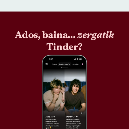
Ados, baina…
zergatik
Tinder?