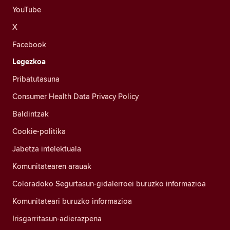
YouTube
X
Facebook
Legezkoa
Pribatutasuna
Consumer Health Data Privacy Policy
Baldintzak
Cookie-politika
Jabetza intelektuala
Komunitatearen arauak
Coloradoko Segurtasun-gidalerroei buruzko informazioa
Komunitateari buruzko informazioa
Irisgarritasun-adierazpena