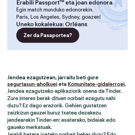
Erabili Passport™ eta joan edonora
Egin match munduko edonorekin.
Paris, Los Angeles, Sydney, goazen!
Uneko kokalekua
:
Orléans
Zer da Pasaportea?
Jendea ezagutzean, jarraitu beti gure
segurtasun-aholkuei
eta
Komunitate-gidalerroei
.
Jendea ezagutzeko aplikaziorik onena da Tinder.
Zure interes berak dituen norbait ezagutu nahi
duzu? Ez dago arazorik. Gehien gustatzen
zaizkizun gauzei buruz txatea dezakezu
jendearekin Tinder-en; esaterako, bidaiak edo
gaueko merkatuak.
Jaialdi batera joateko norbait behar duzu? Edo