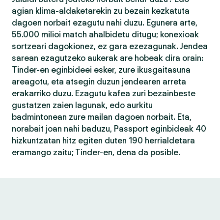
agian klima-aldaketarekin zu bezain kezkatuta
dagoen norbait ezagutu nahi duzu. Egunera arte,
55.000 milioi match ahalbidetu ditugu; konexioak
sortzeari dagokionez, ez gara ezezagunak. Jendea
sarean ezagutzeko aukerak are hobeak dira orain:
Tinder-en eginbideei esker, zure ikusgaitasuna
areagotu, eta atsegin duzun jendearen arreta
erakarriko duzu. Ezagutu kafea zuri bezainbeste
gustatzen zaien lagunak, edo aurkitu
badmintonean zure mailan dagoen norbait. Eta,
norabait joan nahi baduzu, Passport eginbideak 40
hizkuntzatan hitz egiten duten 190 herrialdetara
eramango zaitu; Tinder-en, dena da posible.