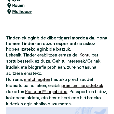
Rouen
Mulhouse
Tinder-ek eginbide dibertigarri mordoa du. Hona
hemen Tinder-en duzun esperientzia askoz
hobea izateko eginbide batzuk.
Lehenik, Tinder erabiltzea erraza da.
Kontu
bat
sortu besterik ez duzu. Gehitu Interesak/Grinak,
irudiak eta biografia profilean, zure nortasuna
aditzera emateko.
Hurrena,
match egiten
hasteko prest zaude!
Bidaiatu baino lehen, erabili
premium harpidetzek
dakarten
Passport™ eginbidea
. Passport-en bidez,
kokapena aldatu, eta beste herri edo hiri bateko
kideekin egin ahalko duzu match.