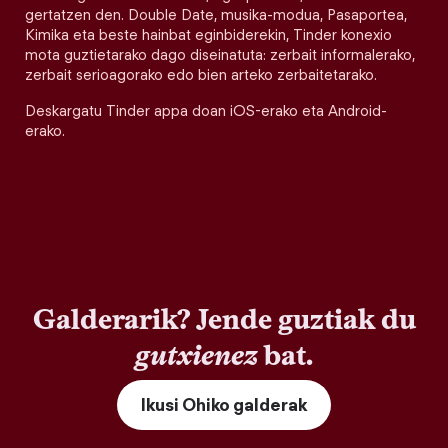
gertatzen den. Double Date, musika-modua, Pasaportea,
Kimika eta beste hainbat eginbiderekin, Tinder konexio
mota guztietarako dago diseinatuta: zerbait informalerako,
zerbait serioagorako edo bien arteko zerbaitetarako.
Deskargatu Tinder appa doan iOS-erako eta Android-
erako.
Galderarik? Jende guztiak du
gutxienez
bat.
Ikusi Ohiko galderak