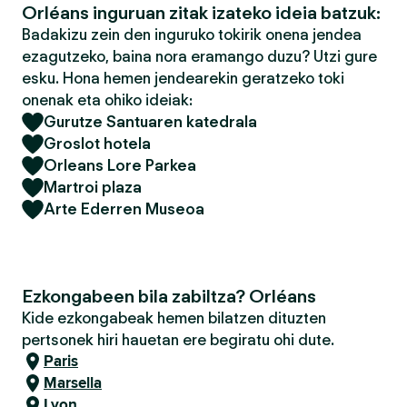
Orléans inguruan zitak izateko ideia batzuk:
Badakizu zein den inguruko tokirik onena jendea
ezagutzeko, baina nora eramango duzu? Utzi gure
esku. Hona hemen jendearekin geratzeko toki
onenak eta ohiko ideiak:
Gurutze Santuaren katedrala
Groslot hotela
Orleans Lore Parkea
Martroi plaza
Arte Ederren Museoa
Ezkongabeen bila zabiltza? Orléans
Kide ezkongabeak hemen bilatzen dituzten
pertsonek hiri hauetan ere begiratu ohi dute.
Paris
Marsella
Lyon