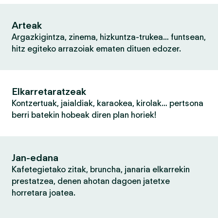
Arteak
Argazkigintza, zinema, hizkuntza-trukea… funtsean,
hitz egiteko arrazoiak ematen dituen edozer.
Elkarretaratzeak
Kontzertuak, jaialdiak, karaokea, kirolak… pertsona
berri batekin hobeak diren plan horiek!
Jan-edana
Kafetegietako zitak, bruncha, janaria elkarrekin
prestatzea, denen ahotan dagoen jatetxe
horretara joatea.