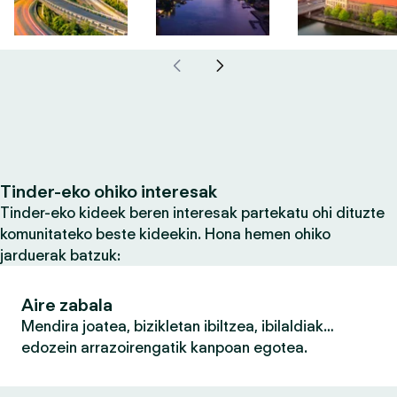
Tinder-eko ohiko interesak
Tinder-eko kideek beren interesak partekatu ohi dituzte
komunitateko beste kideekin. Hona hemen ohiko
jarduerak batzuk:
Aire zabala
Mendira joatea, bizikletan ibiltzea, ibilaldiak…
edozein arrazoirengatik kanpoan egotea.