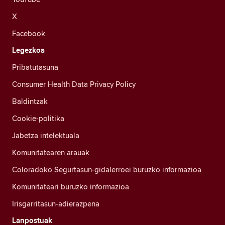
X
Facebook
Legezkoa
Pribatutasuna
Consumer Health Data Privacy Policy
Baldintzak
Cookie-politika
Jabetza intelektuala
Komunitatearen arauak
Coloradoko Segurtasun-gidalerroei buruzko informazioa
Komunitateari buruzko informazioa
Irisgarritasun-adierazpena
Lanpostuak