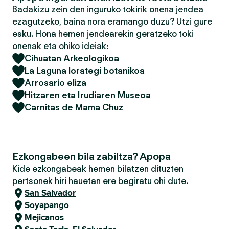
Badakizu zein den inguruko tokirik onena jendea
ezagutzeko, baina nora eramango duzu? Utzi gure
esku. Hona hemen jendearekin geratzeko toki
onenak eta ohiko ideiak:
Cihuatan Arkeologikoa
La Laguna lorategi botanikoa
Arrosario eliza
Hitzaren eta Irudiaren Museoa
Carnitas de Mama Chuz
Ezkongabeen bila zabiltza? Apopa
Kide ezkongabeak hemen bilatzen dituzten
pertsonek hiri hauetan ere begiratu ohi dute.
San Salvador
Soyapango
Mejicanos