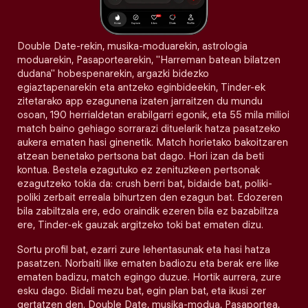
Double Date-rekin, musika-moduarekin, astrologia
moduarekin, Pasaportearekin, "Harreman batean bilatzen
dudana" hobespenarekin, argazki bidezko
egiaztapenarekin eta antzeko eginbideekin, Tinder-ek
zitetarako app ezagunena izaten jarraitzen du mundu
osoan, 190 herrialdetan erabilgarri egonik, eta 55 mila milioi
match baino gehiago sorrarazi dituelarik hatza pasatzeko
aukera ematen hasi ginenetik. Match horietako bakoitzaren
atzean benetako pertsona bat dago. Hori izan da beti
kontua. Bestela ezagutuko ez zenituzkeen pertsonak
ezagutzeko tokia da: crush berri bat, bidaide bat, poliki-
poliki zerbait erreala bihurtzen den ezagun bat. Edozeren
bila zabiltzala ere, edo oraindik ezeren bila ez bazabiltza
ere, Tinder-ek gauzak argitzeko toki bat ematen dizu.
Sortu profil bat, ezarri zure lehentasunak eta hasi hatza
pasatzen. Norbaiti like ematen badiozu eta berak ere like
ematen badizu, match egingo duzue. Hortik aurrera, zure
esku dago. Bidali mezu bat, egin plan bat, eta ikusi zer
gertatzen den. Double Date, musika-modua, Pasaportea,