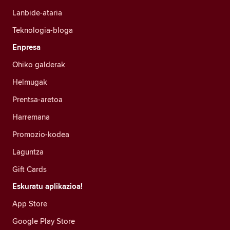
Lanbide-ataria
Teknologia-bloga
Enpresa
Ohiko galderak
Helmugak
Prentsa-aretoa
Harremana
Promozio-kodea
Laguntza
Gift Cards
Eskuratu aplikazioa!
App Store
Google Play Store