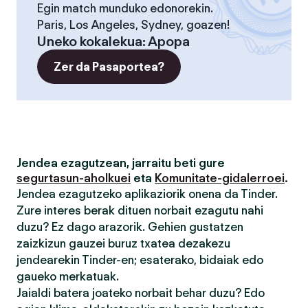
Egin match munduko edonorekin.
Paris, Los Angeles, Sydney, goazen!
Uneko kokalekua
:
Apopa
Zer da Pasaportea?
Jendea ezagutzean, jarraitu beti gure
segurtasun-aholkuei
eta
Komunitate-gidalerroei
.
Jendea ezagutzeko aplikaziorik onena da Tinder.
Zure interes berak dituen norbait ezagutu nahi
duzu? Ez dago arazorik. Gehien gustatzen
zaizkizun gauzei buruz txatea dezakezu
jendearekin Tinder-en; esaterako, bidaiak edo
gaueko merkatuak.
Jaialdi batera joateko norbait behar duzu? Edo