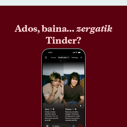
Ados, baina…
zergatik
Tinder?