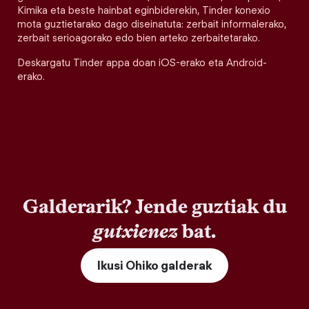
Kimika eta beste hainbat eginbiderekin, Tinder konexio
mota guztietarako dago diseinatuta: zerbait informalerako,
zerbait serioagorako edo bien arteko zerbaitetarako.
Deskargatu Tinder appa doan iOS-erako eta Android-
erako.
Galderarik? Jende guztiak du
gutxienez
bat.
Ikusi Ohiko galderak