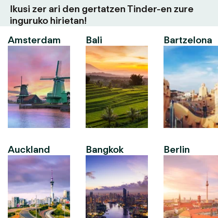
Ikusi zer ari den gertatzen Tinder-en zure
inguruko hirietan!
Amsterdam
Bali
Bartzelona
Auckland
Bangkok
Berlin