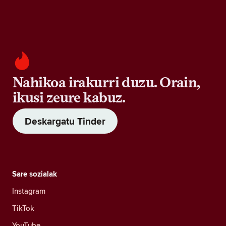
Nahikoa irakurri duzu. Orain,
ikusi zeure kabuz.
Deskargatu Tinder
Sare sozialak
Instagram
TikTok
YouTube