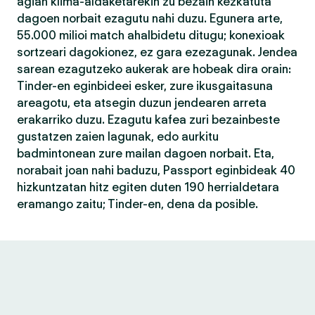
agian klima-aldaketarekin zu bezain kezkatuta
dagoen norbait ezagutu nahi duzu. Egunera arte,
55.000 milioi match ahalbidetu ditugu; konexioak
sortzeari dagokionez, ez gara ezezagunak. Jendea
sarean ezagutzeko aukerak are hobeak dira orain:
Tinder-en eginbideei esker, zure ikusgaitasuna
areagotu, eta atsegin duzun jendearen arreta
erakarriko duzu. Ezagutu kafea zuri bezainbeste
gustatzen zaien lagunak, edo aurkitu
badmintonean zure mailan dagoen norbait. Eta,
norabait joan nahi baduzu, Passport eginbideak 40
hizkuntzatan hitz egiten duten 190 herrialdetara
eramango zaitu; Tinder-en, dena da posible.