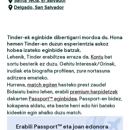
Santa Tecla, El Salvador
Delgado, San Salvador
Tinder-ek eginbide dibertigarri mordoa du. Hona
hemen Tinder-en duzun esperientzia askoz
hobea izateko eginbide batzuk.
Lehenik, Tinder erabiltzea erraza da.
Kontu
bat
sortu besterik ez duzu. Gehitu Interesak/Grinak,
irudiak eta biografia profilean, zure nortasuna
aditzera emateko.
Hurrena,
match egiten
hasteko prest zaude!
Bidaiatu baino lehen, erabili
premium harpidetzek
dakarten
Passport™ eginbidea
. Passport-en bidez,
kokapena aldatu, eta beste herri edo hiri bateko
kideekin egin ahalko duzu match.
Erabili Passport™ eta joan edonora