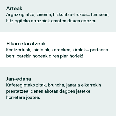
Arteak
Argazkigintza, zinema, hizkuntza-trukea… funtsean,
hitz egiteko arrazoiak ematen dituen edozer.
Elkarretaratzeak
Kontzertuak, jaialdiak, karaokea, kirolak… pertsona
berri batekin hobeak diren plan horiek!
Jan-edana
Kafetegietako zitak, bruncha, janaria elkarrekin
prestatzea, denen ahotan dagoen jatetxe
horretara joatea.