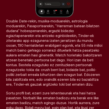
Double Date-rekin, musika-moduarekin, astrologia
moduarekin, Pasaportearekin, "Harreman batean bilatzen
dudana" hobespenarekin, argazki bidezko
egiaztapenarekin eta antzeko eginbideekin, Tinder-ek
zitetarako app ezagunena izaten jarraitzen du mundu
osoan, 190 herrialdetan erabilgarri egonik, eta 55 mila milioi
match baino gehiago sorrarazi dituelarik hatza pasatzeko
aukera ematen hasi ginenetik. Match horietako bakoitzaren
atzean benetako pertsona bat dago. Hori izan da beti
kontua. Bestela ezagutuko ez zenituzkeen pertsonak
ezagutzeko tokia da: crush berri bat, bidaide bat, poliki-
poliki zerbait erreala bihurtzen den ezagun bat. Edozeren
bila zabiltzala ere, edo oraindik ezeren bila ez bazabiltza
ere, Tinder-ek gauzak argitzeko toki bat ematen dizu.
Sortu profil bat, ezarri zure lehentasunak eta hasi hatza
pasatzen. Norbaiti like ematen badiozu eta berak ere like
ematen badizu, match egingo duzue. Hortik aurrera, zure
esku dago. Bidali mezu bat, egin plan bat, eta ikusi zer