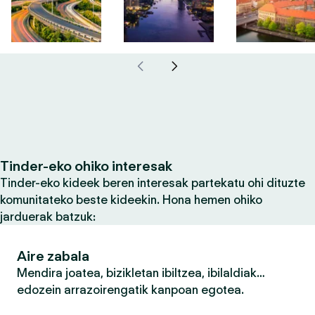
Tinder-eko ohiko interesak
Tinder-eko kideek beren interesak partekatu ohi dituzte
komunitateko beste kideekin. Hona hemen ohiko
jarduerak batzuk:
Aire zabala
Mendira joatea, bizikletan ibiltzea, ibilaldiak…
edozein arrazoirengatik kanpoan egotea.