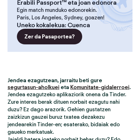
Erabili Passport™ eta joan edonora
Egin match munduko edonorekin.
Paris, Los Angeles, Sydney, goazen!
Uneko kokalekua
:
Cuenca
Zer da Pasaportea?
Jendea ezagutzean, jarraitu beti gure
segurtasun-aholkuei
eta
Komunitate-gidalerroei
.
Jendea ezagutzeko aplikaziorik onena da Tinder.
Zure interes berak dituen norbait ezagutu nahi
duzu? Ez dago arazorik. Gehien gustatzen
zaizkizun gauzei buruz txatea dezakezu
jendearekin Tinder-en; esaterako, bidaiak edo
gaueko merkatuak.
Jaialdi batera joateko norbait behar duzu? Edo