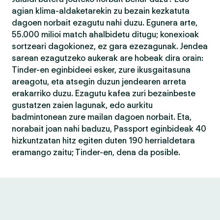
agian klima-aldaketarekin zu bezain kezkatuta
dagoen norbait ezagutu nahi duzu. Egunera arte,
55.000 milioi match ahalbidetu ditugu; konexioak
sortzeari dagokionez, ez gara ezezagunak. Jendea
sarean ezagutzeko aukerak are hobeak dira orain:
Tinder-en eginbideei esker, zure ikusgaitasuna
areagotu, eta atsegin duzun jendearen arreta
erakarriko duzu. Ezagutu kafea zuri bezainbeste
gustatzen zaien lagunak, edo aurkitu
badmintonean zure mailan dagoen norbait. Eta,
norabait joan nahi baduzu, Passport eginbideak 40
hizkuntzatan hitz egiten duten 190 herrialdetara
eramango zaitu; Tinder-en, dena da posible.