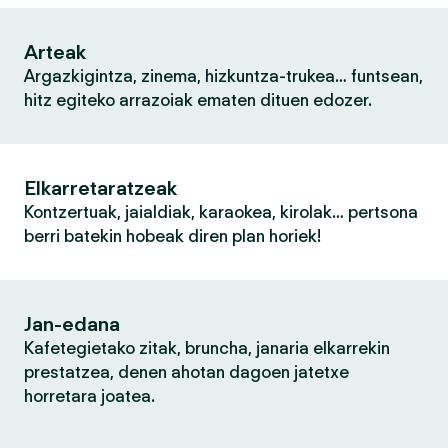
Arteak
Argazkigintza, zinema, hizkuntza-trukea… funtsean,
hitz egiteko arrazoiak ematen dituen edozer.
Elkarretaratzeak
Kontzertuak, jaialdiak, karaokea, kirolak… pertsona
berri batekin hobeak diren plan horiek!
Jan-edana
Kafetegietako zitak, bruncha, janaria elkarrekin
prestatzea, denen ahotan dagoen jatetxe
horretara joatea.