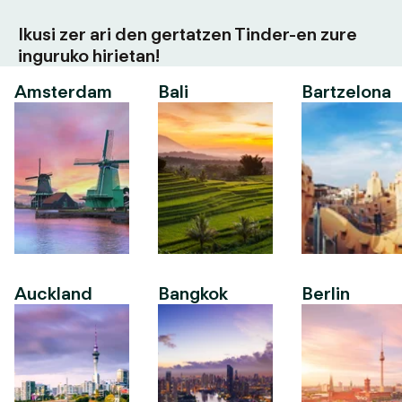
Ikusi zer ari den gertatzen Tinder-en zure
inguruko hirietan!
Amsterdam
Bali
Bartzelona
Auckland
Bangkok
Berlin