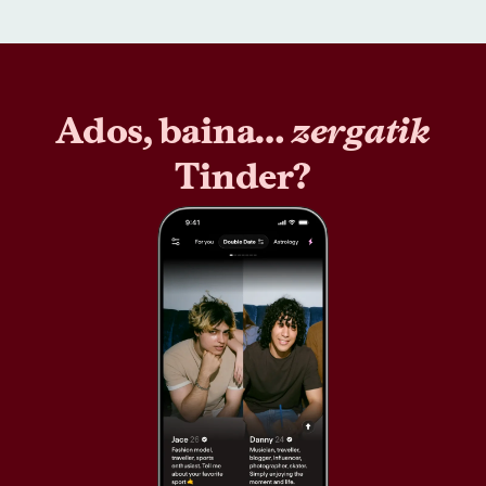
Ados, baina…
zergatik
Tinder?