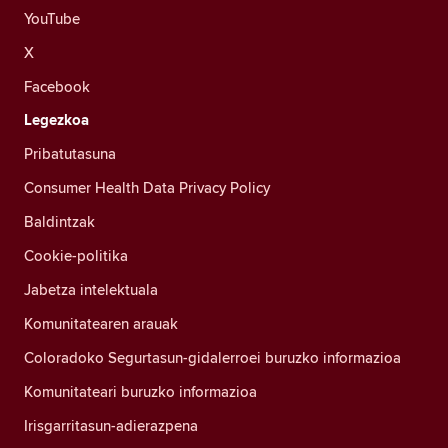
YouTube
X
Facebook
Legezkoa
Pribatutasuna
Consumer Health Data Privacy Policy
Baldintzak
Cookie-politika
Jabetza intelektuala
Komunitatearen arauak
Coloradoko Segurtasun-gidalerroei buruzko informazioa
Komunitateari buruzko informazioa
Irisgarritasun-adierazpena