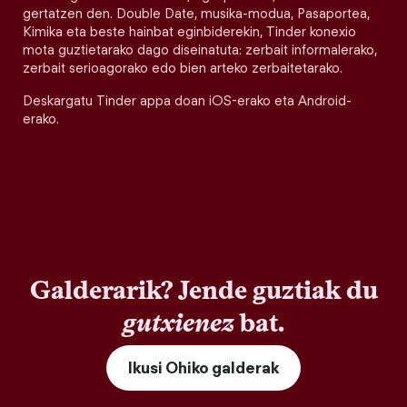
gertatzen den. Double Date, musika-modua, Pasaportea,
Kimika eta beste hainbat eginbiderekin, Tinder konexio
mota guztietarako dago diseinatuta: zerbait informalerako,
zerbait serioagorako edo bien arteko zerbaitetarako.
Deskargatu Tinder appa doan iOS-erako eta Android-
erako.
Galderarik? Jende guztiak du
gutxienez
bat.
Ikusi Ohiko galderak