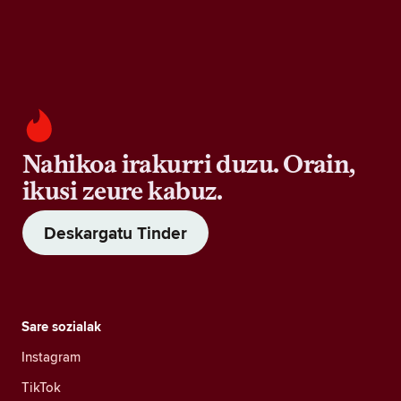
Nahikoa irakurri duzu. Orain,
ikusi zeure kabuz.
Deskargatu Tinder
Sare sozialak
Instagram
TikTok