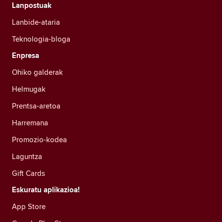
Lanpostuak
Lanbide-ataria
Teknologia-bloga
Enpresa
Ohiko galderak
Helmugak
Prentsa-aretoa
Harremana
Promozio-kodea
Laguntza
Gift Cards
Eskuratu aplikazioa!
App Store