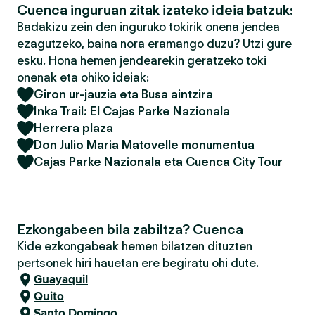
Cuenca inguruan zitak izateko ideia batzuk:
Badakizu zein den inguruko tokirik onena jendea
ezagutzeko, baina nora eramango duzu? Utzi gure
esku. Hona hemen jendearekin geratzeko toki
onenak eta ohiko ideiak:
Giron ur-jauzia eta Busa aintzira
Inka Trail: El Cajas Parke Nazionala
Herrera plaza
Don Julio Maria Matovelle monumentua
Cajas Parke Nazionala eta Cuenca City Tour
Ezkongabeen bila zabiltza? Cuenca
Kide ezkongabeak hemen bilatzen dituzten
pertsonek hiri hauetan ere begiratu ohi dute.
Guayaquil
Quito
Santo Domingo