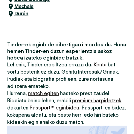
Machala
Durán
Tinder-ek eginbide dibertigarri mordoa du. Hona
hemen Tinder-en duzun esperientzia askoz
hobea izateko eginbide batzuk.
Lehenik, Tinder erabiltzea erraza da.
Kontu
bat
sortu besterik ez duzu. Gehitu Interesak/Grinak,
irudiak eta biografia profilean, zure nortasuna
aditzera emateko.
Hurrena,
match egiten
hasteko prest zaude!
Bidaiatu baino lehen, erabili
premium harpidetzek
dakarten
Passport™ eginbidea
. Passport-en bidez,
kokapena aldatu, eta beste herri edo hiri bateko
kideekin egin ahalko duzu match.