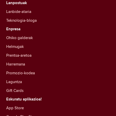
Lanpostuak
Lanbide-ataria
Teknologia-bloga
Enpresa
Ohiko galderak
Helmugak
Prentsa-aretoa
Harremana
Promozio-kodea
Laguntza
Gift Cards
Eskuratu aplikazioa!
App Store