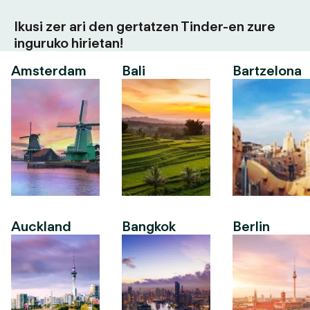
Ikusi zer ari den gertatzen Tinder-en zure
inguruko hirietan!
Amsterdam
Bali
Bartzelona
Auckland
Bangkok
Berlin