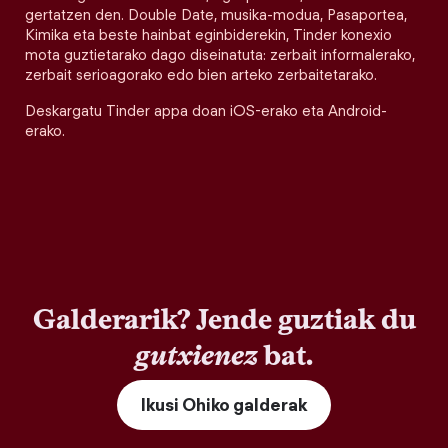
gertatzen den. Double Date, musika-modua, Pasaportea,
Kimika eta beste hainbat eginbiderekin, Tinder konexio
mota guztietarako dago diseinatuta: zerbait informalerako,
zerbait serioagorako edo bien arteko zerbaitetarako.
Deskargatu Tinder appa doan iOS-erako eta Android-
erako.
Galderarik? Jende guztiak du
gutxienez
bat.
Ikusi Ohiko galderak