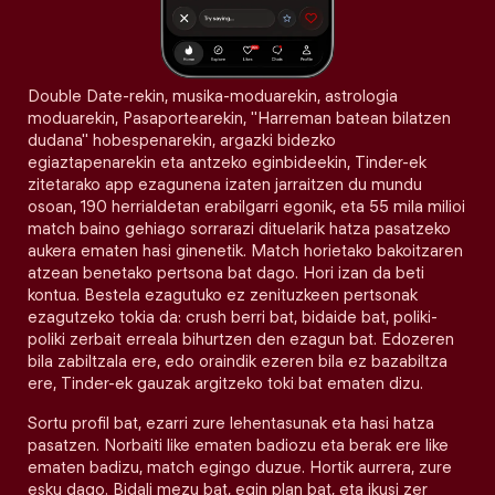
Double Date-rekin, musika-moduarekin, astrologia
moduarekin, Pasaportearekin, "Harreman batean bilatzen
dudana" hobespenarekin, argazki bidezko
egiaztapenarekin eta antzeko eginbideekin, Tinder-ek
zitetarako app ezagunena izaten jarraitzen du mundu
osoan, 190 herrialdetan erabilgarri egonik, eta 55 mila milioi
match baino gehiago sorrarazi dituelarik hatza pasatzeko
aukera ematen hasi ginenetik. Match horietako bakoitzaren
atzean benetako pertsona bat dago. Hori izan da beti
kontua. Bestela ezagutuko ez zenituzkeen pertsonak
ezagutzeko tokia da: crush berri bat, bidaide bat, poliki-
poliki zerbait erreala bihurtzen den ezagun bat. Edozeren
bila zabiltzala ere, edo oraindik ezeren bila ez bazabiltza
ere, Tinder-ek gauzak argitzeko toki bat ematen dizu.
Sortu profil bat, ezarri zure lehentasunak eta hasi hatza
pasatzen. Norbaiti like ematen badiozu eta berak ere like
ematen badizu, match egingo duzue. Hortik aurrera, zure
esku dago. Bidali mezu bat, egin plan bat, eta ikusi zer