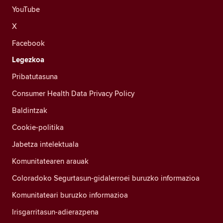
YouTube
X
Facebook
Legezkoa
Pribatutasuna
Consumer Health Data Privacy Policy
Baldintzak
Cookie-politika
Jabetza intelektuala
Komunitatearen arauak
Coloradoko Segurtasun-gidalerroei buruzko informazioa
Komunitateari buruzko informazioa
Irisgarritasun-adierazpena