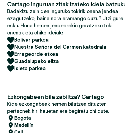
Cartago inguruan zitak izateko ideia batzuk:
Badakizu zein den inguruko tokirik onena jendea
ezagutzeko, baina nora eramango duzu? Utzi gure
esku. Hona hemen jendearekin geratzeko toki
onenak eta ohiko ideiak:
Bolivar parkea
Nuestra Señora del Carmen katedrala
Erregeorde etxea
Guadalupeko eliza
Isleta parkea
Ezkongabeen bila zabiltza? Cartago
Kide ezkongabeak hemen bilatzen dituzten
pertsonek hiri hauetan ere begiratu ohi dute.
Bogota
Medellín
Cali