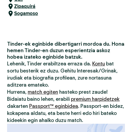
Zipaquirá
Sogamoso
Tinder-ek eginbide dibertigarri mordoa du. Hona
hemen Tinder-en duzun esperientzia askoz
hobea izateko eginbide batzuk.
Lehenik, Tinder erabiltzea erraza da.
Kontu
bat
sortu besterik ez duzu. Gehitu Interesak/Grinak,
irudiak eta biografia profilean, zure nortasuna
aditzera emateko.
Hurrena,
match egiten
hasteko prest zaude!
Bidaiatu baino lehen, erabili
premium harpidetzek
dakarten
Passport™ eginbidea
. Passport-en bidez,
kokapena aldatu, eta beste herri edo hiri bateko
kideekin egin ahalko duzu match.