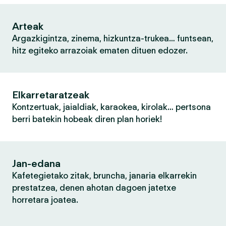
Arteak
Argazkigintza, zinema, hizkuntza-trukea… funtsean,
hitz egiteko arrazoiak ematen dituen edozer.
Elkarretaratzeak
Kontzertuak, jaialdiak, karaokea, kirolak… pertsona
berri batekin hobeak diren plan horiek!
Jan-edana
Kafetegietako zitak, bruncha, janaria elkarrekin
prestatzea, denen ahotan dagoen jatetxe
horretara joatea.