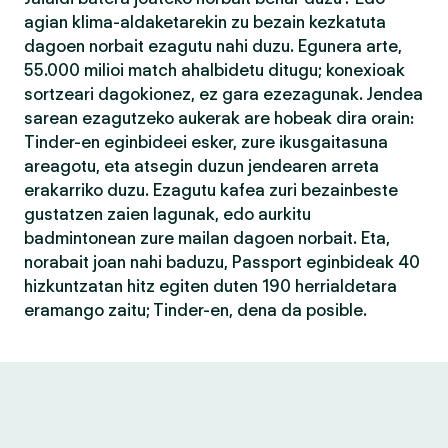
agian klima-aldaketarekin zu bezain kezkatuta
dagoen norbait ezagutu nahi duzu. Egunera arte,
55.000 milioi match ahalbidetu ditugu; konexioak
sortzeari dagokionez, ez gara ezezagunak. Jendea
sarean ezagutzeko aukerak are hobeak dira orain:
Tinder-en eginbideei esker, zure ikusgaitasuna
areagotu, eta atsegin duzun jendearen arreta
erakarriko duzu. Ezagutu kafea zuri bezainbeste
gustatzen zaien lagunak, edo aurkitu
badmintonean zure mailan dagoen norbait. Eta,
norabait joan nahi baduzu, Passport eginbideak 40
hizkuntzatan hitz egiten duten 190 herrialdetara
eramango zaitu; Tinder-en, dena da posible.