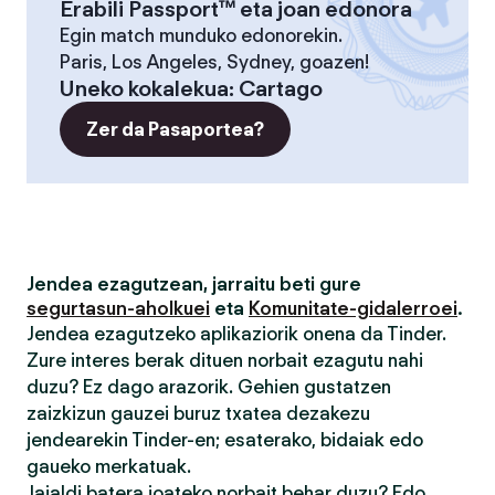
Erabili Passport™ eta joan edonora
Egin match munduko edonorekin.
Paris, Los Angeles, Sydney, goazen!
Uneko kokalekua
:
Cartago
Zer da Pasaportea?
Jendea ezagutzean, jarraitu beti gure
segurtasun-aholkuei
eta
Komunitate-gidalerroei
.
Jendea ezagutzeko aplikaziorik onena da Tinder.
Zure interes berak dituen norbait ezagutu nahi
duzu? Ez dago arazorik. Gehien gustatzen
zaizkizun gauzei buruz txatea dezakezu
jendearekin Tinder-en; esaterako, bidaiak edo
gaueko merkatuak.
Jaialdi batera joateko norbait behar duzu? Edo