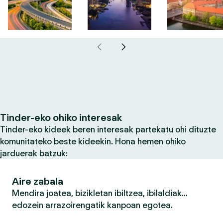
Tinder-eko ohiko interesak
Tinder-eko kideek beren interesak partekatu ohi dituzte
komunitateko beste kideekin. Hona hemen ohiko
jarduerak batzuk:
Aire zabala
Mendira joatea, bizikletan ibiltzea, ibilaldiak…
edozein arrazoirengatik kanpoan egotea.