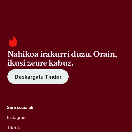
Nahikoa irakurri duzu. Orain,
ikusi zeure kabuz.
Deskargatu Tinder
Sare sozialak
Instagram
TikTok