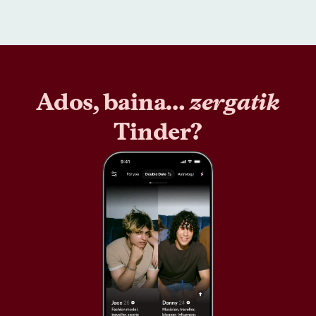
Ados, baina…
zergatik
Tinder?