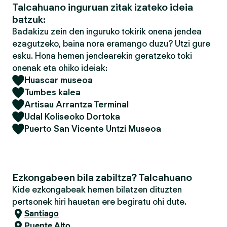
Talcahuano inguruan zitak izateko ideia
batzuk:
Badakizu zein den inguruko tokirik onena jendea
ezagutzeko, baina nora eramango duzu? Utzi gure
esku. Hona hemen jendearekin geratzeko toki
onenak eta ohiko ideiak:
Huascar museoa
Tumbes kalea
Artisau Arrantza Terminal
Udal Koliseoko Dortoka
Puerto San Vicente Untzi Museoa
Ezkongabeen bila zabiltza? Talcahuano
Kide ezkongabeak hemen bilatzen dituzten
pertsonek hiri hauetan ere begiratu ohi dute.
Santiago
Puente Alto