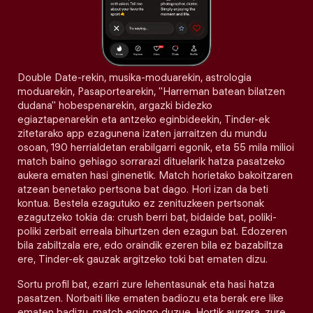
Double Date-rekin, musika-moduarekin, astrologia
moduarekin, Pasaportearekin, "Harreman batean bilatzen
dudana" hobespenarekin, argazki bidezko
egiaztapenarekin eta antzeko eginbideekin, Tinder-ek
zitetarako app ezagunena izaten jarraitzen du mundu
osoan, 190 herrialdetan erabilgarri egonik, eta 55 mila milioi
match baino gehiago sorrarazi dituelarik hatza pasatzeko
aukera ematen hasi ginenetik. Match horietako bakoitzaren
atzean benetako pertsona bat dago. Hori izan da beti
kontua. Bestela ezagutuko ez zenituzkeen pertsonak
ezagutzeko tokia da: crush berri bat, bidaide bat, poliki-
poliki zerbait erreala bihurtzen den ezagun bat. Edozeren
bila zabiltzala ere, edo oraindik ezeren bila ez bazabiltza
ere, Tinder-ek gauzak argitzeko toki bat ematen dizu.
Sortu profil bat, ezarri zure lehentasunak eta hasi hatza
pasatzen. Norbaiti like ematen badiozu eta berak ere like
ematen badizu, match egingo duzue. Hortik aurrera, zure