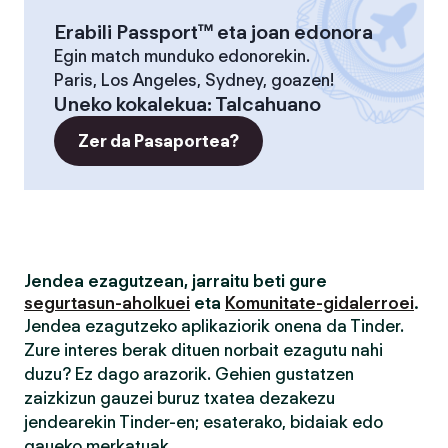
Erabili Passport™ eta joan edonora
Egin match munduko edonorekin.
Paris, Los Angeles, Sydney, goazen!
Uneko kokalekua
:
Talcahuano
Zer da Pasaportea?
Jendea ezagutzean, jarraitu beti gure
segurtasun-aholkuei
eta
Komunitate-gidalerroei
.
Jendea ezagutzeko aplikaziorik onena da Tinder.
Zure interes berak dituen norbait ezagutu nahi
duzu? Ez dago arazorik. Gehien gustatzen
zaizkizun gauzei buruz txatea dezakezu
jendearekin Tinder-en; esaterako, bidaiak edo
gaueko merkatuak.