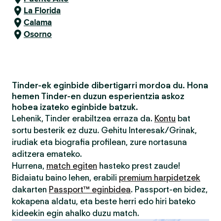
La Florida
Calama
Osorno
Tinder-ek eginbide dibertigarri mordoa du. Hona
hemen Tinder-en duzun esperientzia askoz
hobea izateko eginbide batzuk.
Lehenik, Tinder erabiltzea erraza da.
Kontu
bat
sortu besterik ez duzu. Gehitu Interesak/Grinak,
irudiak eta biografia profilean, zure nortasuna
aditzera emateko.
Hurrena,
match egiten
hasteko prest zaude!
Bidaiatu baino lehen, erabili
premium harpidetzek
dakarten
Passport™ eginbidea
. Passport-en bidez,
kokapena aldatu, eta beste herri edo hiri bateko
kideekin egin ahalko duzu match.