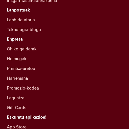
Irisgarritasun-adierazpena
Lanpostuak
Lanbide-ataria
Teknologia-bloga
Enpresa
Ohiko galderak
Helmugak
Prentsa-aretoa
Harremana
Promozio-kodea
Laguntza
Gift Cards
Eskuratu aplikazioa!
App Store