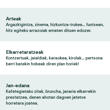
Arteak
Argazkigintza, zinema, hizkuntza-trukea… funtsean,
hitz egiteko arrazoiak ematen dituen edozer.
Elkarretaratzeak
Kontzertuak, jaialdiak, karaokea, kirolak… pertsona
berri batekin hobeak diren plan horiek!
Jan-edana
Kafetegietako zitak, bruncha, janaria elkarrekin
prestatzea, denen ahotan dagoen jatetxe
horretara joatea.