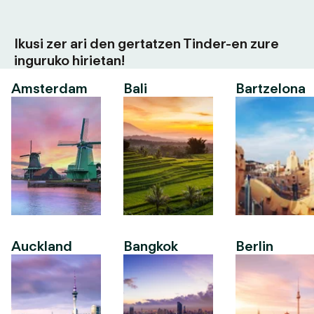
Ikusi zer ari den gertatzen Tinder-en zure
inguruko hirietan!
Amsterdam
Bali
Bartzelona
Auckland
Bangkok
Berlin