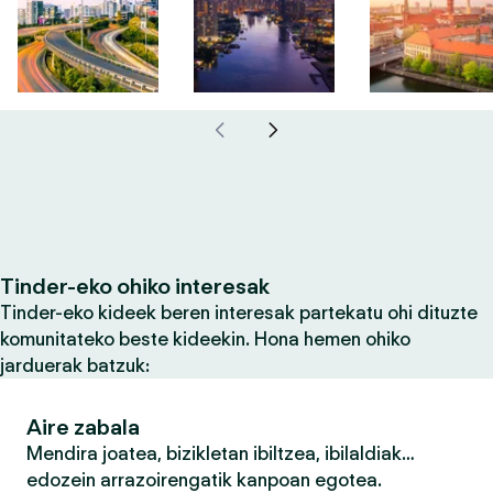
Tinder-eko ohiko interesak
Tinder-eko kideek beren interesak partekatu ohi dituzte
komunitateko beste kideekin. Hona hemen ohiko
jarduerak batzuk:
Aire zabala
Mendira joatea, bizikletan ibiltzea, ibilaldiak…
edozein arrazoirengatik kanpoan egotea.