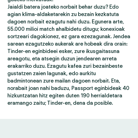
Jaialdi batera joateko norbait behar duzu? Edo
agian klima-aldaketarekin zu bezain kezkatuta
dagoen norbait ezagutu nahi duzu. Egunera arte,
55.000 milioi match ahalbidetu ditugu; konexioak
sortzeari dagokionez, ez gara ezezagunak. Jendea
sarean ezagutzeko aukerak are hobeak dira orain:
Tinder-en eginbideei esker, zure ikusgaitasuna
areagotu, eta atsegin duzun jendearen arreta
erakarriko duzu. Ezagutu kafea zuri bezainbeste
gustatzen zaien lagunak, edo aurkitu
badmintonean zure mailan dagoen norbait. Eta,
norabait joan nahi baduzu, Passport eginbideak 40
hizkuntzatan hitz egiten duten 190 herrialdetara
eramango zaitu; Tinder-en, dena da posible.