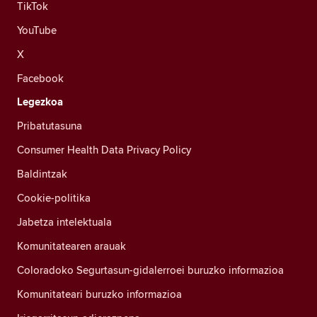
TikTok
YouTube
X
Facebook
Legezkoa
Pribatutasuna
Consumer Health Data Privacy Policy
Baldintzak
Cookie-politika
Jabetza intelektuala
Komunitatearen arauak
Coloradoko Segurtasun-gidalerroei buruzko informazioa
Komunitateari buruzko informazioa