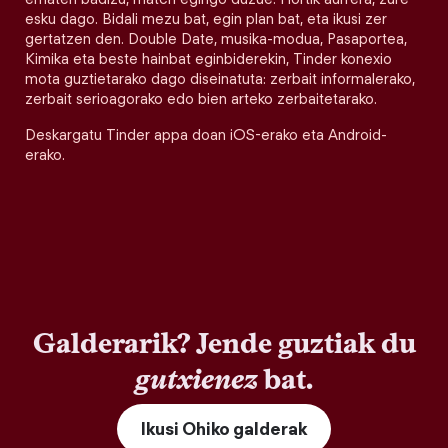
esku dago. Bidali mezu bat, egin plan bat, eta ikusi zer
gertatzen den. Double Date, musika-modua, Pasaportea,
Kimika eta beste hainbat eginbiderekin, Tinder konexio
mota guztietarako dago diseinatuta: zerbait informalerako,
zerbait serioagorako edo bien arteko zerbaitetarako.
Deskargatu Tinder appa doan iOS-erako eta Android-
erako.
Galderarik? Jende guztiak du
gutxienez
bat.
Ikusi Ohiko galderak