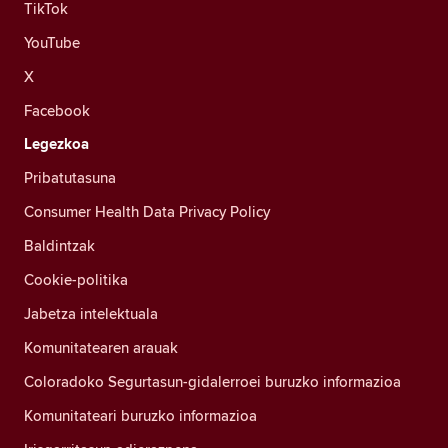
TikTok
YouTube
X
Facebook
Legezkoa
Pribatutasuna
Consumer Health Data Privacy Policy
Baldintzak
Cookie-politika
Jabetza intelektuala
Komunitatearen arauak
Coloradoko Segurtasun-gidalerroei buruzko informazioa
Komunitateari buruzko informazioa