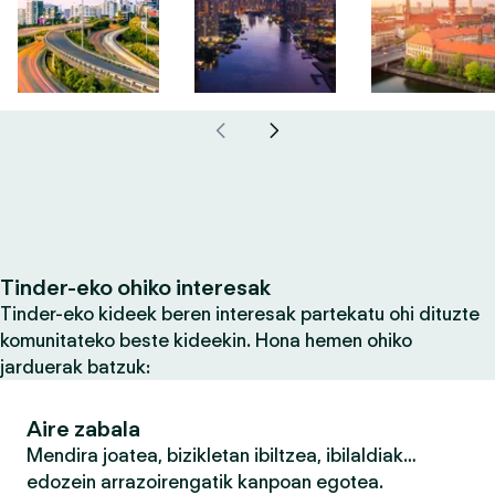
Tinder-eko ohiko interesak
Tinder-eko kideek beren interesak partekatu ohi dituzte
komunitateko beste kideekin. Hona hemen ohiko
jarduerak batzuk:
Aire zabala
Mendira joatea, bizikletan ibiltzea, ibilaldiak…
edozein arrazoirengatik kanpoan egotea.