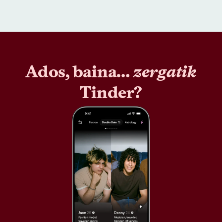
Ados, baina…
zergatik
Tinder?