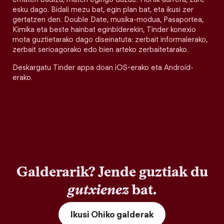
esku dago. Bidali mezu bat, egin plan bat, eta ikusi zer
gertatzen den. Double Date, musika-modua, Pasaportea,
Kimika eta beste hainbat eginbiderekin, Tinder konexio
mota guztietarako dago diseinatuta: zerbait informalerako,
zerbait serioagorako edo bien arteko zerbaitetarako.
Deskargatu Tinder appa doan iOS-erako eta Android-
erako.
Galderarik? Jende guztiak du
gutxienez
bat.
Ikusi Ohiko galderak