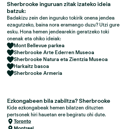
Sherbrooke inguruan zitak izateko ideia
batzuk:
Badakizu zein den inguruko tokirik onena jendea
ezagutzeko, baina nora eramango duzu? Utzi gure
esku. Hona hemen jendearekin geratzeko toki
onenak eta ohiko ideiak:
Mont Bellevue parkea
Sherbrooke Arte Ederren Museoa
Sherbrooke Natura eta Zientzia Museoa
Harkaitz basoa
Sherbrooke Armeria
Ezkongabeen bila zabiltza? Sherbrooke
Kide ezkongabeak hemen bilatzen dituzten
pertsonek hiri hauetan ere begiratu ohi dute.
Toronto
Montreal