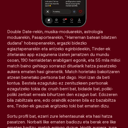
Double Date-rekin, musika-moduarekin, astrologia
moduarekin, Pasaportearekin, "Harreman batean bilatzen
dudana" hobespenarekin, argazki bidezko
egiaztapenarekin eta antzeko eginbideekin, Tinder-ek
zitetarako app ezagunena izaten jarraitzen du mundu
osoan, 190 herrialdetan erabilgarri egonik, eta 55 mila milioi
match baino gehiago sorrarazi dituelarik hatza pasatzeko
aukera ematen hasi ginenetik. Match horietako bakoitzaren
atzean benetako pertsona bat dago. Hori izan da beti
kontua. Bestela ezagutuko ez zenituzkeen pertsonak
ezagutzeko tokia da: crush berri bat, bidaide bat, poliki-
poliki zerbait erreala bihurtzen den ezagun bat. Edozeren
bila zabiltzala ere, edo oraindik ezeren bila ez bazabiltza
ere, Tinder-ek gauzak argitzeko toki bat ematen dizu.
Sortu profil bat, ezarri zure lehentasunak eta hasi hatza
pasatzen. Norbaiti like ematen badiozu eta berak ere like
ematen badizu, match egingo duzue. Hortik aurrera, zure