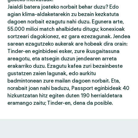
Jaialdi batera joateko norbait behar duzu? Edo
agian klima-aldaketarekin zu bezain kezkatuta
dagoen norbait ezagutu nahi duzu. Egunera arte,
55.000 milioi match ahalbidetu ditugu; konexioak
sortzeari dagokionez, ez gara ezezagunak. Jendea
sarean ezagutzeko aukerak are hobeak dira orain:
Tinder-en eginbideei esker, zure ikusgaitasuna
areagotu, eta atsegin duzun jendearen arreta
erakarriko duzu. Ezagutu kafea zuri bezainbeste
gustatzen zaien lagunak, edo aurkitu
badmintonean zure mailan dagoen norbait. Eta,
norabait joan nahi baduzu, Passport eginbideak 40
hizkuntzatan hitz egiten duten 190 herrialdetara
eramango zaitu; Tinder-en, dena da posible.