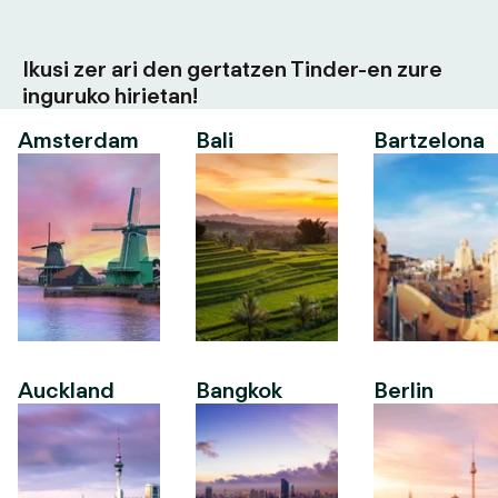
Ikusi zer ari den gertatzen Tinder-en zure
inguruko hirietan!
Amsterdam
Bali
Bartzelona
Auckland
Bangkok
Berlin