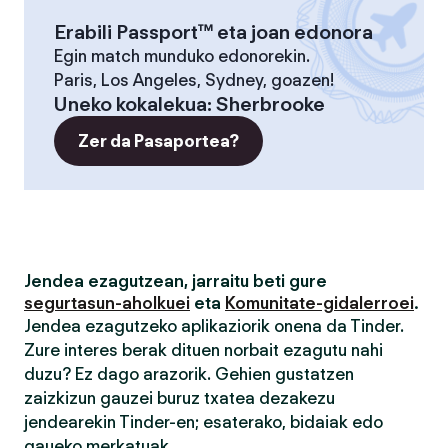
Erabili Passport™ eta joan edonora
Egin match munduko edonorekin.
Paris, Los Angeles, Sydney, goazen!
Uneko kokalekua
:
Sherbrooke
Zer da Pasaportea?
Jendea ezagutzean, jarraitu beti gure
segurtasun-aholkuei
eta
Komunitate-gidalerroei
.
Jendea ezagutzeko aplikaziorik onena da Tinder.
Zure interes berak dituen norbait ezagutu nahi
duzu? Ez dago arazorik. Gehien gustatzen
zaizkizun gauzei buruz txatea dezakezu
jendearekin Tinder-en; esaterako, bidaiak edo
gaueko merkatuak.