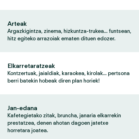
Arteak
Argazkigintza, zinema, hizkuntza-trukea… funtsean,
hitz egiteko arrazoiak ematen dituen edozer.
Elkarretaratzeak
Kontzertuak, jaialdiak, karaokea, kirolak… pertsona
berri batekin hobeak diren plan horiek!
Jan-edana
Kafetegietako zitak, bruncha, janaria elkarrekin
prestatzea, denen ahotan dagoen jatetxe
horretara joatea.