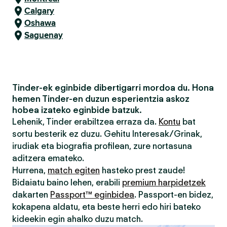
Calgary
Oshawa
Saguenay
Tinder-ek eginbide dibertigarri mordoa du. Hona
hemen Tinder-en duzun esperientzia askoz
hobea izateko eginbide batzuk.
Lehenik, Tinder erabiltzea erraza da.
Kontu
bat
sortu besterik ez duzu. Gehitu Interesak/Grinak,
irudiak eta biografia profilean, zure nortasuna
aditzera emateko.
Hurrena,
match egiten
hasteko prest zaude!
Bidaiatu baino lehen, erabili
premium harpidetzek
dakarten
Passport™ eginbidea
. Passport-en bidez,
kokapena aldatu, eta beste herri edo hiri bateko
kideekin egin ahalko duzu match.