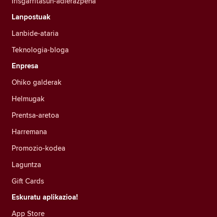
Irisgarritasun-adierazpena
Lanpostuak
Lanbide-ataria
Teknologia-bloga
Enpresa
Ohiko galderak
Helmugak
Prentsa-aretoa
Harremana
Promozio-kodea
Laguntza
Gift Cards
Eskuratu aplikazioa!
App Store