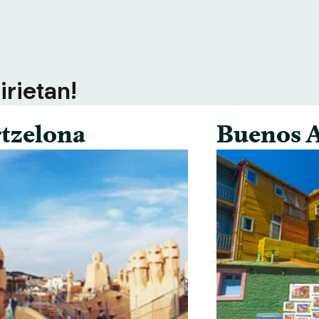
irietan!
tzelona
Buenos A