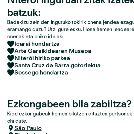
batzuk:
Badakizu zein den inguruko tokirik onena jendea ezagu
eramango duzu? Utzi gure esku. Hona hemen jendearek
onenak eta ohiko ideiak:
Icarai hondartza
Arte Garaikidearen Museoa
Niterói hiriko parkea
Santa Cruz da Barra gotorlekua
Sossego hondartza
Ezkongabeen bila zabiltza? 
Kide ezkongabeak hemen bilatzen dituzten pertsonek h
ohi dute.
São Paulo