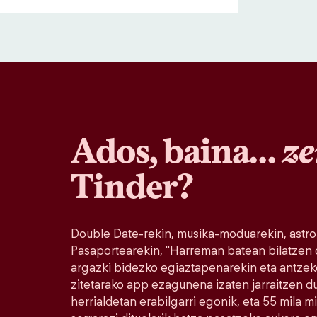
Ados, baina…
ze
Tinder?
Double Date-rekin, musika-moduarekin, astro
Pasaportearekin, "Harreman batean bilatzen
argazki bidezko egiaztapenarekin eta antzek
zitetarako app ezagunena izaten jarraitzen 
herrialdetan erabilgarri egonik, eta 55 mila 