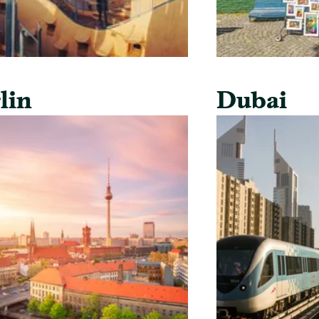
lin
Dubai