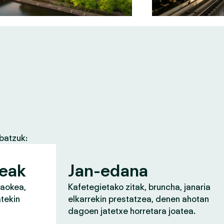
batzuk:
zeak
Jan-edana
raokea,
Kafetegietako zitak, bruncha, janaria
atekin
elkarrekin prestatzea, denen ahotan
dagoen jatetxe horretara joatea.