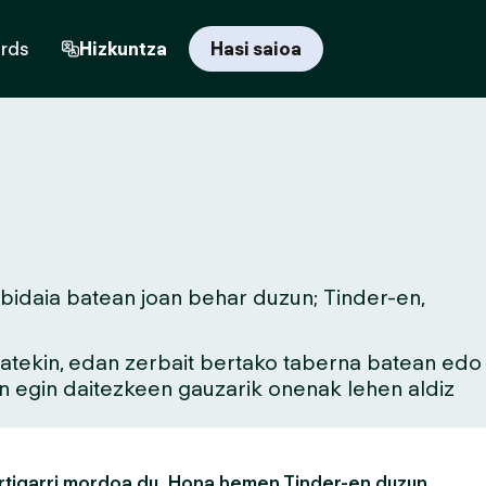
ards
Hizkuntza
Hasi saioa
 bidaia batean joan behar duzun; Tinder-en,
 batekin, edan zerbait bertako taberna batean edo
an egin daitezkeen gauzarik onenak lehen aldiz
rtigarri mordoa du. Hona hemen Tinder-en duzun