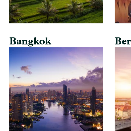
Bangkok
Ber