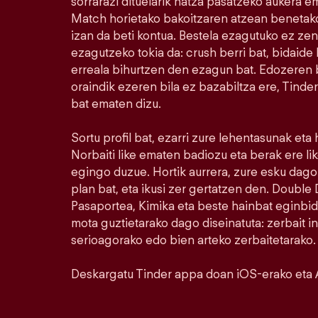
sorrarazi dituelarik hatza pasatzeko aukera e
Match horietako bakoitzaren atzean benetako
izan da beti kontua. Bestela ezagutuko ez ze
ezagutzeko tokia da: crush berri bat, bidaide b
erreala bihurtzen den ezagun bat. Edozeren bi
oraindik ezeren bila ez bazabiltza ere, Tinde
bat ematen dizu.
Sortu profil bat, ezarri zure lehentasunak eta
Norbaiti like ematen badiozu eta berak ere l
egingo duzue. Hortik aurrera, zure esku dago.
plan bat, eta ikusi zer gertatzen den. Doubl
Pasaportea, Kimika eta beste hainbat eginbid
mota guztietarako dago diseinatuta: zerbait i
serioagorako edo bien arteko zerbaitetarako.
Deskargatu Tinder appa doan iOS-erako eta 