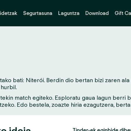
idetzak
Segurtasuna
Laguntza
Download
Gift C
o bati: Niterói. Berdin dio bertan bizi zaren ala
urbil.
aitekin match egiteko. Esploratu gaua lagun berri
tzeko. Edo bestela, zoazte hiria ezagutzera, bert
ko ideia
Tinder-ek eginbide dibe