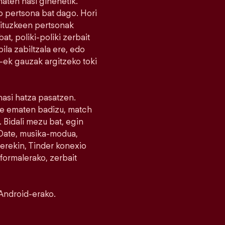
maten hasi ginenetik.
 pertsona bat dago. Hori
nituzkeen pertsonak
at, poliki-poliki zerbait
la zabiltzala ere, edo
r-ek gauzak argitzeko toki
 hasi hatza pasatzen.
ike ematen badizu, match
 Bidali mezu bat, egin
e Date, musika-modua,
erekin, Tinder konexio
nformalerako, zerbait
Android-erako.