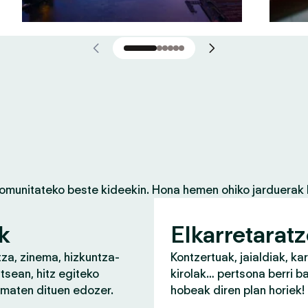
komunitateko beste kideekin. Hona hemen ohiko jarduerak 
k
Elkarretarat
za, zinema, hizkuntza-
Kontzertuak, jaialdiak, ka
tsean, hitz egiteko
kirolak… pertsona berri b
ematen dituen edozer.
hobeak diren plan horiek!