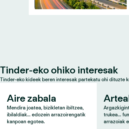
Tinder-eko ohiko interesak
Tinder-eko kideek beren interesak partekatu ohi dituzte 
Aire zabala
Artea
Mendira joatea, bizikletan ibiltzea,
Argazkigint
ibilaldiak… edozein arrazoirengatik
trukea… fun
kanpoan egotea.
arrazoiak 