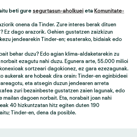
itu beti gure
segurtasun-aholkuei
eta
Komunitate-
iorik onena da Tinder. Zure interes berak dituen
u? Ez dago arazorik. Gehien gustatzen zaizkizun
kezu jendearekin Tinder-en; esaterako, bidaiak edo
rbait behar duzu? Edo agian klima-aldaketarekin zu
orbait ezagutu nahi duzu. Egunera arte, 55.000 milioi
 konexioak sortzeari dagokionez, ez gara ezezagunak.
 aukerak are hobeak dira orain: Tinder-en eginbideei
 areagotu, eta atsegin duzun jendearen arreta
kafea zuri bezainbeste gustatzen zaien lagunak, edo
 mailan dagoen norbait. Eta, norabait joan nahi
eak 40 hizkuntzatan hitz egiten duten 190
itu; Tinder-en, dena da posible.