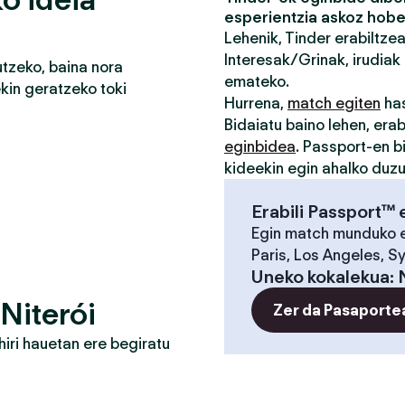
esperientzia askoz hobe
Lehenik, Tinder erabiltze
Interesak/Grinak, irudiak 
tzeko, baina nora
emateko.
in geratzeko toki
Hurrena,
match egiten
has
Bidaiatu baino lehen, erab
eginbidea
. Passport-en b
kideekin egin ahalko duz
Erabili Passport™ 
Egin match munduko 
Paris, Los Angeles, S
Uneko kokalekua
:
Niterói
Zer da Pasaporte
iri hauetan ere begiratu