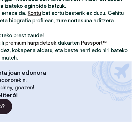
a izateko eginbide batzuk.
a erraza da.
Kontu
bat sortu besterik ez duzu. Gehitu
eta biografia profilean, zure nortasuna aditzera
teko prest zaude!
ili
premium harpidetzek
dakarten
Passport™
idez, kokapena aldatu, eta beste herri edo hiri bateko
u match.
eta joan edonora
edonorekin.
ydney, goazen!
Niterói
a?