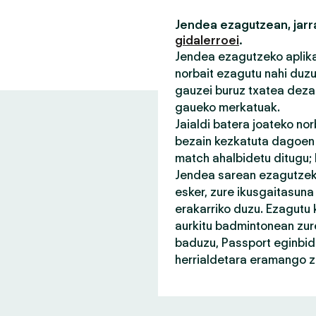
Jendea ezagutzean, jarra
gidalerroei
.
Jendea ezagutzeko aplikaz
norbait ezagutu nahi duz
gauzei buruz txatea deza
gaueko merkatuak.
Jaialdi batera joateko no
bezain kezkatuta dagoen n
match ahalbidetu ditugu;
Jendea sarean ezagutzeko
esker, zure ikusgaitasuna
erakarriko duzu. Ezagutu 
aurkitu badmintonean zure
baduzu, Passport eginbid
herrialdetara eramango za