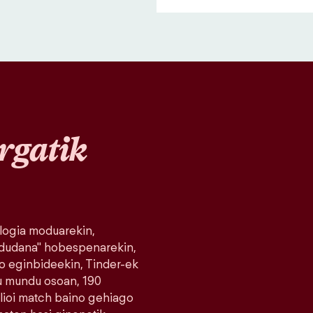
rgatik
logia moduarekin,
 dudana" hobespenarekin,
o eginbideekin, Tinder-ek
du mundu osoan, 190
milioi match baino gehiago