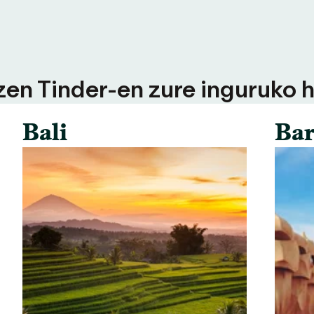
tzen Tinder-en zure inguruko h
Bali
Bar