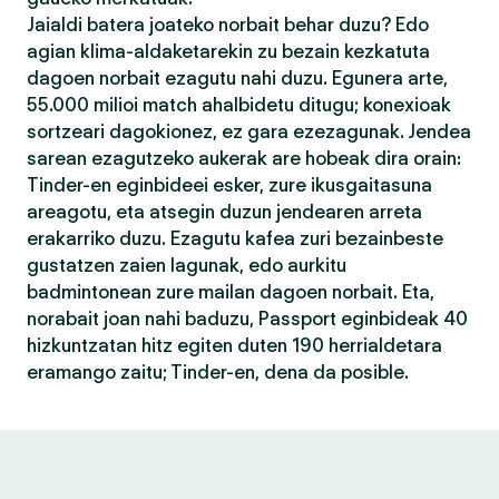
Jaialdi batera joateko norbait behar duzu? Edo
agian klima-aldaketarekin zu bezain kezkatuta
dagoen norbait ezagutu nahi duzu. Egunera arte,
55.000 milioi match ahalbidetu ditugu; konexioak
sortzeari dagokionez, ez gara ezezagunak. Jendea
sarean ezagutzeko aukerak are hobeak dira orain:
Tinder-en eginbideei esker, zure ikusgaitasuna
areagotu, eta atsegin duzun jendearen arreta
erakarriko duzu. Ezagutu kafea zuri bezainbeste
gustatzen zaien lagunak, edo aurkitu
badmintonean zure mailan dagoen norbait. Eta,
norabait joan nahi baduzu, Passport eginbideak 40
hizkuntzatan hitz egiten duten 190 herrialdetara
eramango zaitu; Tinder-en, dena da posible.