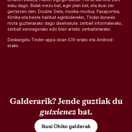
esku dago. Bidali mezu bat, egin plan bat, eta ikusi zer
gertatzen den. Double Date, musika-modua, Pasaportea,
Kimika eta beste hainbat eginbiderekin, Tinder konexio
mota guztietarako dago diseinatuta: zerbait informalerako,
zerbait serioagorako edo bien arteko zerbaitetarako.
Deskargatu Tinder appa doan iOS-erako eta Android-
erako.
Galderarik? Jende guztiak du
gutxienez
bat.
Ikusi Ohiko galderak