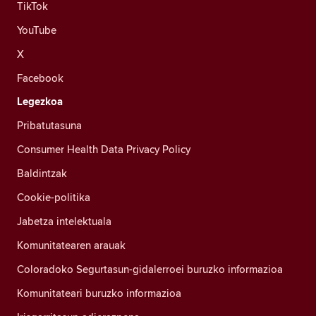
TikTok
YouTube
X
Facebook
Legezkoa
Pribatutasuna
Consumer Health Data Privacy Policy
Baldintzak
Cookie-politika
Jabetza intelektuala
Komunitatearen arauak
Coloradoko Segurtasun-gidalerroei buruzko informazioa
Komunitateari buruzko informazioa