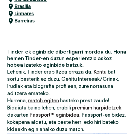
Brasilia
Linhares
Barreiras
Tinder-ek eginbide dibertigarri mordoa du. Hona
hemen Tinder-en duzun esperientzia askoz
hobea izateko eginbide batzuk.
Lehenik, Tinder erabiltzea erraza da.
Kontu
bat
sortu besterik ez duzu. Gehitu Interesak/Grinak,
irudiak eta biografia profilean, zure nortasuna
aditzera emateko.
Hurrena,
match egiten
hasteko prest zaude!
Bidaiatu baino lehen, erabili
premium harpidetzek
dakarten
Passport™ eginbidea
. Passport-en bidez,
kokapena aldatu, eta beste herri edo hiri bateko
kideekin egin ahalko duzu match.