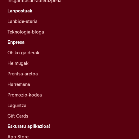
Irisgarritasun-adierazpena
Lanpostuak
Lanbide-ataria
Teknologia-bloga
Enpresa
Ohiko galderak
Helmugak
Prentsa-aretoa
Harremana
Promozio-kodea
Laguntza
Gift Cards
Eskuratu aplikazioa!
App Store