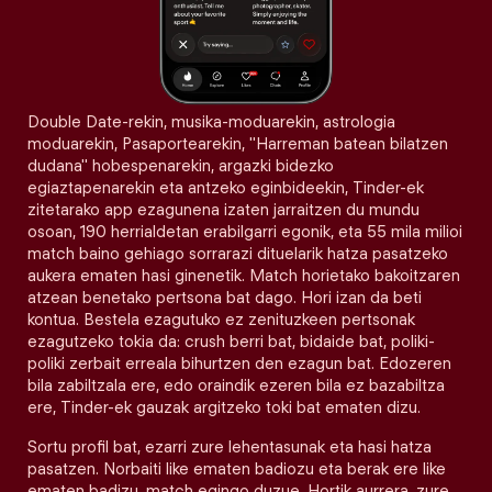
Double Date-rekin, musika-moduarekin, astrologia
moduarekin, Pasaportearekin, "Harreman batean bilatzen
dudana" hobespenarekin, argazki bidezko
egiaztapenarekin eta antzeko eginbideekin, Tinder-ek
zitetarako app ezagunena izaten jarraitzen du mundu
osoan, 190 herrialdetan erabilgarri egonik, eta 55 mila milioi
match baino gehiago sorrarazi dituelarik hatza pasatzeko
aukera ematen hasi ginenetik. Match horietako bakoitzaren
atzean benetako pertsona bat dago. Hori izan da beti
kontua. Bestela ezagutuko ez zenituzkeen pertsonak
ezagutzeko tokia da: crush berri bat, bidaide bat, poliki-
poliki zerbait erreala bihurtzen den ezagun bat. Edozeren
bila zabiltzala ere, edo oraindik ezeren bila ez bazabiltza
ere, Tinder-ek gauzak argitzeko toki bat ematen dizu.
Sortu profil bat, ezarri zure lehentasunak eta hasi hatza
pasatzen. Norbaiti like ematen badiozu eta berak ere like
ematen badizu, match egingo duzue. Hortik aurrera, zure