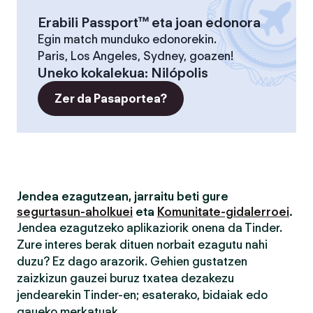
Erabili Passport™ eta joan edonora
Egin match munduko edonorekin.
Paris, Los Angeles, Sydney, goazen!
Uneko kokalekua
:
Nilópolis
Zer da Pasaportea?
Jendea ezagutzean, jarraitu beti gure
segurtasun-aholkuei
eta
Komunitate-gidalerroei
.
Jendea ezagutzeko aplikaziorik onena da Tinder.
Zure interes berak dituen norbait ezagutu nahi
duzu? Ez dago arazorik. Gehien gustatzen
zaizkizun gauzei buruz txatea dezakezu
jendearekin Tinder-en; esaterako, bidaiak edo
gaueko merkatuak.