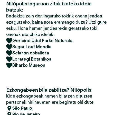
Nilópolis inguruan zitak izateko ideia
batzuk:
Badakizu zein den inguruko tokirik onena jendea
ezagutzeko, baina nora eramango duzu? Utzi gure
esku. Hona hemen jendearekin geratzeko toki
onenak eta ohiko ideiak:
Gericinó Udal Parke Naturala
Sugar Loaf Mendia
Selarón eskailera
Lorategi Botanikoa
Biharko Museoa
Ezkongabeen bila zabiltza? Nilópolis
Kide ezkongabeak hemen bilatzen dituzten
pertsonek hiri hauetan ere begiratu ohi dute.
São Paulo
Rio de Janeiro