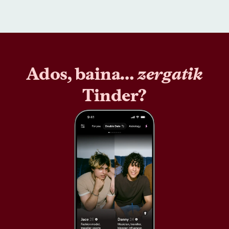
Ados, baina…
zergatik
Tinder?