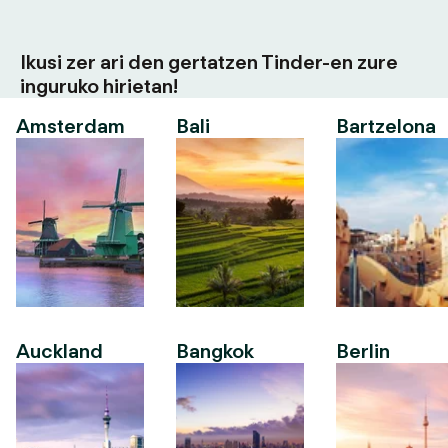
Ikusi zer ari den gertatzen Tinder-en zure
inguruko hirietan!
Amsterdam
Bali
Bartzelona
Auckland
Bangkok
Berlin