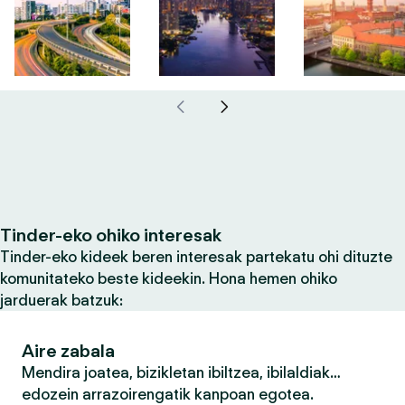
Tinder-eko ohiko interesak
Tinder-eko kideek beren interesak partekatu ohi dituzte
komunitateko beste kideekin. Hona hemen ohiko
jarduerak batzuk:
Aire zabala
Mendira joatea, bizikletan ibiltzea, ibilaldiak…
edozein arrazoirengatik kanpoan egotea.