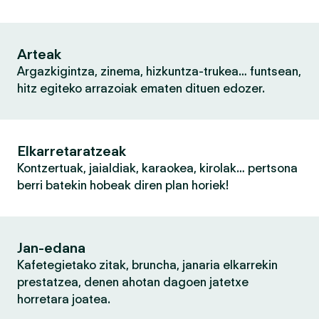
Arteak
Argazkigintza, zinema, hizkuntza-trukea… funtsean,
hitz egiteko arrazoiak ematen dituen edozer.
Elkarretaratzeak
Kontzertuak, jaialdiak, karaokea, kirolak… pertsona
berri batekin hobeak diren plan horiek!
Jan-edana
Kafetegietako zitak, bruncha, janaria elkarrekin
prestatzea, denen ahotan dagoen jatetxe
horretara joatea.