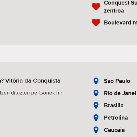
Conquest Su
zentroa
Boulevard m
? Vitória da Conquista
São Paulo
Rio de Janei
zen dituzten pertsonek hiri
Brasilia
Petrolina
Caucaia