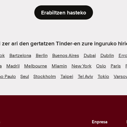
Erabiltzen hasteko
i zer ari den gertatzen Tinder-en zure inguruko hiri
ok
Bartzelona
Berlin
Buenos Aires
Dubai
Dublin
Err
a
Madril
Melbourne
Miamin
New York
Oslo
Paris
ão Paulo
Seul
Stockholm
Taipei
Tel Aviv
Tokio
Varsov
a
Enpresa