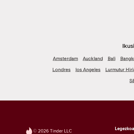
Ikus
Amsterdam
Auckland
Bali
Bangk
Londres
los Angeles
Lurmutur Hiri
S
Legezko
© 2026 Tinder LLC