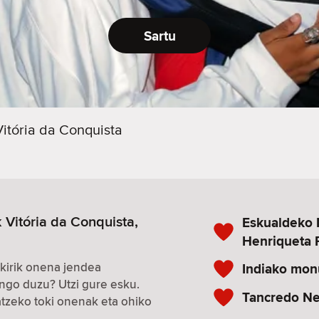
Sartu
Vitória da Conquista
Vitória da Conquista,
Eskualdeko
Henriqueta 
kirik onena jendea
Indiako mo
ngo duzu? Utzi gure esku.
Tancredo Ne
zeko toki onenak eta ohiko