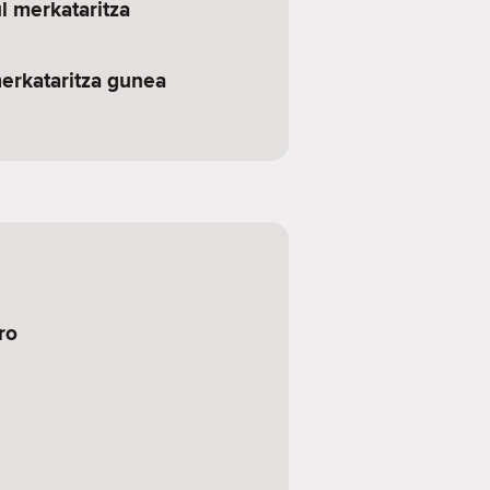
l merkataritza
erkataritza gunea
ro