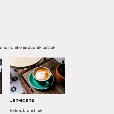
hemen ohiko jarduerak batzuk:
Jan-edana
kafea, brunch-ak,