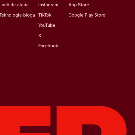
Lanbide-ataria
Instagram
App Store
Teknologia-bloga
TikTok
Google Play Store
YouTube
X
Facebook