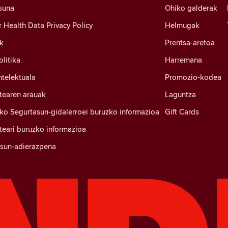
suna
Ohiko galderak
Health Data Privacy Policy
Helmugak
k
Prentsa-aretoa
litika
Harremana
ntelektuala
Promozio-kodea
tearen arauak
Laguntza
ko Segurtasun-gidalerroei buruzko informazioa
Gift Cards
eari buruzko informazioa
tasun-adierazpena