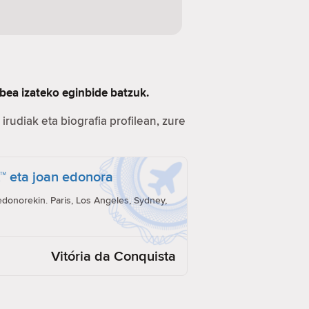
bea izateko eginbide batzuk.
irudiak eta biografia profilean, zure
t™ eta joan edonora
onorekin. Paris, Los Angeles, Sydney,
Vitória da Conquista