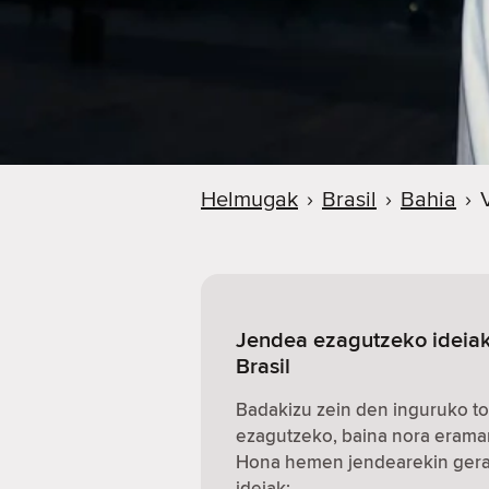
Helmugak
›
Brasil
›
Bahia
›
Jendea ezagutzeko ideiak 
Brasil
Badakizu zein den inguruko to
ezagutzeko, baina nora erama
Hona hemen jendearekin gerat
ideiak: