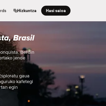
ards
Hizkuntza
Hasi saioa
ta, Brasil
Conquista. Berdin
bertako jende
 Esploratu gaua
nguruko kafetegi
rtan egin