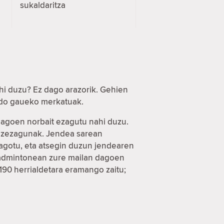
sukaldaritza
hi duzu? Ez dago arazorik. Gehien
 edo gaueko merkatuak.
 dagoen norbait ezagutu nahi duzu.
a ezezagunak. Jendea sarean
eagotu, eta atsegin duzun jendearen
 badmintonean zure mailan dagoen
 190 herrialdetara eramango zaitu;