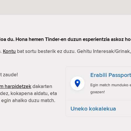
rdoa du. Hona hemen Tinder-en duzun esperientzia askoz ho
a.
Kontu
bat sortu besterik ez duzu. Gehitu Interesak/Grinak, 
Erabili Passpor
t zaude!
Egin match munduko ed
m harpidetzek
dakarten
goazen!
idez, kokapena aldatu, eta
n egin ahalko duzu match.
Uneko kokalekua