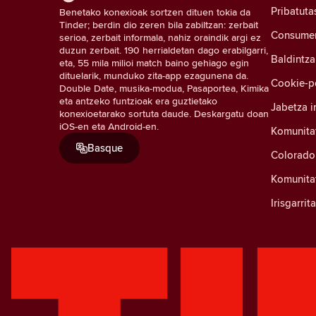
Pribatuta
Benetako konexioak sortzen dituen tokia da
Tinder; berdin dio zeren bila zabiltzan: zerbait
Consumer 
serioa, zerbait informala, nahiz oraindik argi ez
duzun zerbait. 190 herrialdetan dago erabilgarri,
Baldintza
eta, 55 mila milioi match baino gehiago egin
dituelarik, munduko zita-app ezagunena da.
Cookie-po
Double Date, musika-modua, Pasaportea, Kimika
eta antzeko funtzioak era guztietako
Jabetza i
konexioetarako sortuta daude. Deskargatu doan
iOS-en eta Android-en.
Komunita
Basque
Colorado
Komunitat
Irisgarri