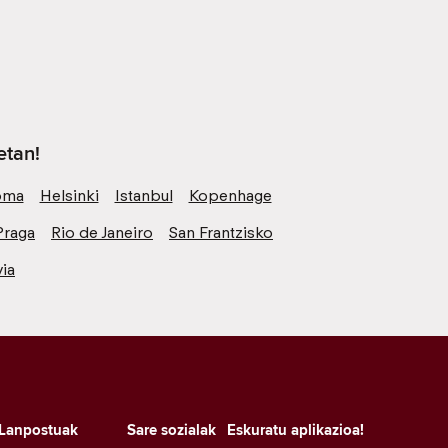
etan!
oma
Helsinki
Istanbul
Kopenhage
Praga
Rio de Janeiro
San Frantzisko
ia
Lanpostuak
Sare sozialak
Eskuratu aplikazioa!