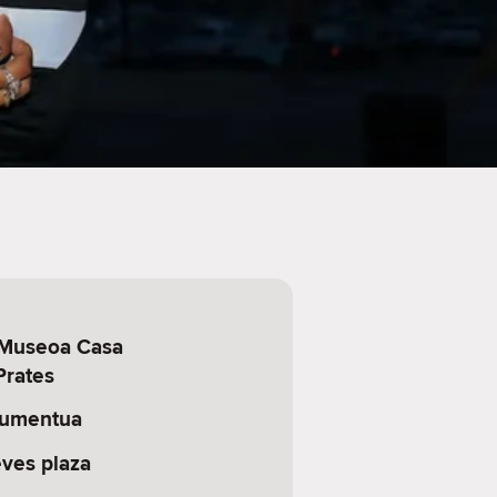
 Museoa Casa
Prates
numentua
ves plaza