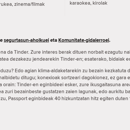
karaokea, kirolak
rukea, zinema/filmak
re
segurtasun-aholkuei
eta
Komunitate-gidalerroei
.
na da Tinder. Zure interes berak dituen norbait ezagutu na
xatea dezakezu jendearekin Tinder-en; esaterako, bidaiak
r duzu? Edo agian klima-aldaketarekin zu bezain kezkatuta
ahalbidetu ditugu; konexioak sortzeari dagokionez, ez gar
 orain: Tinder-en eginbideei esker, zure ikusgaitasuna ar
fea zuri bezainbeste gustatzen zaien lagunak, edo aurkitu
duzu, Passport eginbideak 40 hizkuntzatan hitz egiten duten