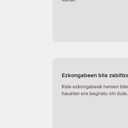
Ezkongabeen bila zabiltza
Kide ezkongabeak hemen bilat
hauetan ere begiratu ohi dute.