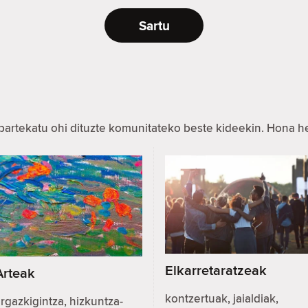
Sartu
partekatu ohi dituzte komunitateko beste kideekin. Hona 
Elkarretaratzeak
Arteak
kontzertuak, jaialdiak,
rgazkigintza, hizkuntza-