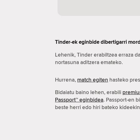
Tinder-ek eginbide dibertigarri mo
Lehenik, Tinder erabiltzea erraza d
nortasuna aditzera emateko.
Hurrena,
match egiten
hasteko pres
Bidaiatu baino lehen, erabili
premiu
Passport™ eginbidea
. Passport-en b
beste herri edo hiri bateko kideeki