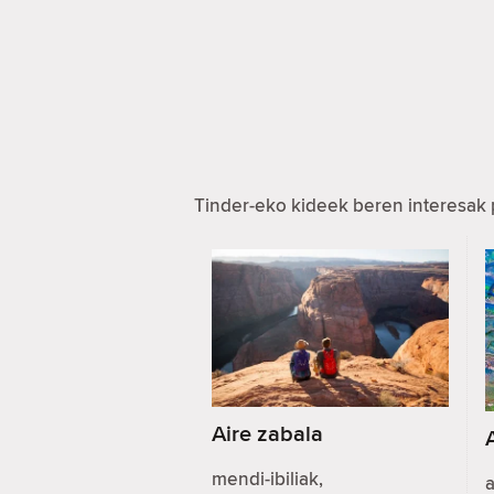
Tinder-eko kideek beren interesak 
Aire zabala
mendi-ibiliak,
a