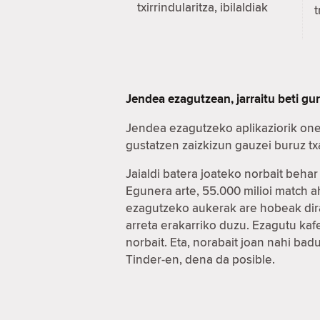
txirrindularitza, ibilaldiak
t
Jendea ezagutzean, jarraitu beti gu
Jendea ezagutzeko aplikaziorik one
gustatzen zaizkizun gauzei buruz t
Jaialdi batera joateko norbait beha
Egunera arte, 55.000 milioi match 
ezagutzeko aukerak are hobeak dira
arreta erakarriko duzu. Ezagutu ka
norbait. Eta, norabait joan nahi ba
Tinder-en, dena da posible.