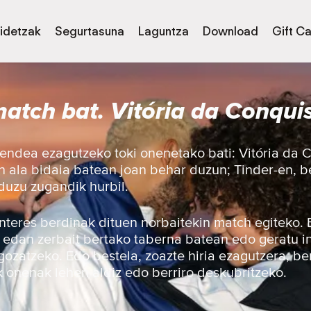
idetzak
Segurtasuna
Laguntza
Download
Gift C
atch bat. Vitória da Conquis
endea ezagutzeko toki onenetako bati: Vitória da 
en ala bidaia batean joan behar duzun; Tinder-en, 
uzu zugandik hurbil.
 interes berdinak dituen norbaitekin match egiteko.
, edan zerbait bertako taberna batean edo geratu i
gozatzeko. Edo bestela, zoazte hiria ezagutzera, be
 onenak lehen aldiz edo berriro deskubritzeko.