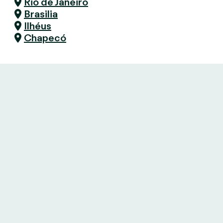
Rio de Janeiro
Brasilia
Ilhéus
Chapecó