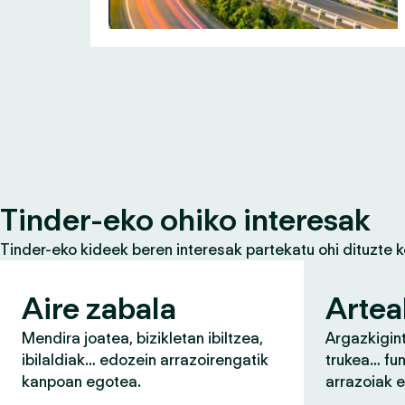
Tinder-eko ohiko interesak
Tinder-eko kideek beren interesak partekatu ohi dituzte 
Aire zabala
Artea
Mendira joatea, bizikletan ibiltzea,
Argazkigint
ibilaldiak… edozein arrazoirengatik
trukea… fun
kanpoan egotea.
arrazoiak 