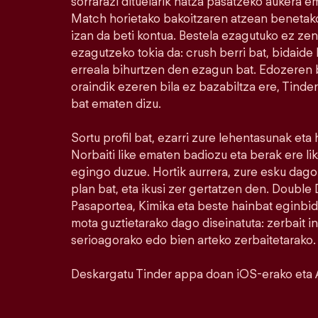
sorrarazi dituelarik hatza pasatzeko aukera e
Match horietako bakoitzaren atzean benetako
izan da beti kontua. Bestela ezagutuko ez ze
ezagutzeko tokia da: crush berri bat, bidaide b
erreala bihurtzen den ezagun bat. Edozeren bi
oraindik ezeren bila ez bazabiltza ere, Tinde
bat ematen dizu.
Sortu profil bat, ezarri zure lehentasunak eta
Norbaiti like ematen badiozu eta berak ere l
egingo duzue. Hortik aurrera, zure esku dago.
plan bat, eta ikusi zer gertatzen den. Doubl
Pasaportea, Kimika eta beste hainbat eginbid
mota guztietarako dago diseinatuta: zerbait i
serioagorako edo bien arteko zerbaitetarako.
Deskargatu Tinder appa doan iOS-erako eta 