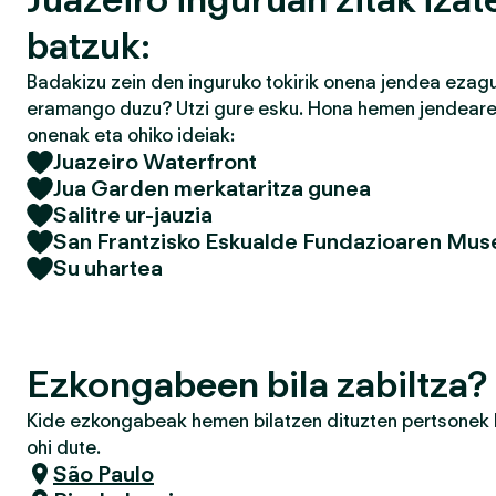
batzuk:
Badakizu zein den inguruko tokirik onena jendea ezagu
eramango duzu? Utzi gure esku. Hona hemen jendearek
onenak eta ohiko ideiak:
Juazeiro Waterfront
Jua Garden merkataritza gunea
Salitre ur-jauzia
San Frantzisko Eskualde Fundazioaren Mus
Su uhartea
Ezkongabeen bila zabiltza?
Kide ezkongabeak hemen bilatzen dituzten pertsonek h
ohi dute.
São Paulo