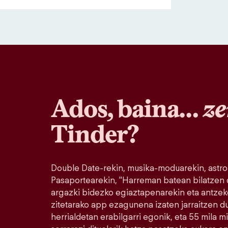
Ados, baina…
ze
Tinder?
Double Date-rekin, musika-moduarekin, astro
Pasaportearekin, "Harreman batean bilatzen
argazki bidezko egiaztapenarekin eta antzek
zitetarako app ezagunena izaten jarraitzen 
herrialdetan erabilgarri egonik, eta 55 mila 