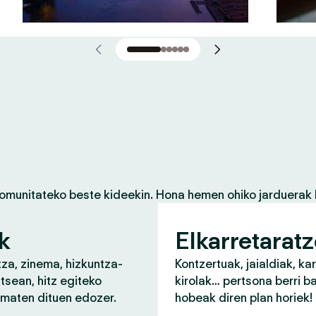
komunitateko beste kideekin. Hona hemen ohiko jarduerak 
k
Elkarretarat
za, zinema, hizkuntza-
Kontzertuak, jaialdiak, ka
tsean, hitz egiteko
kirolak… pertsona berri b
ematen dituen edozer.
hobeak diren plan horiek!