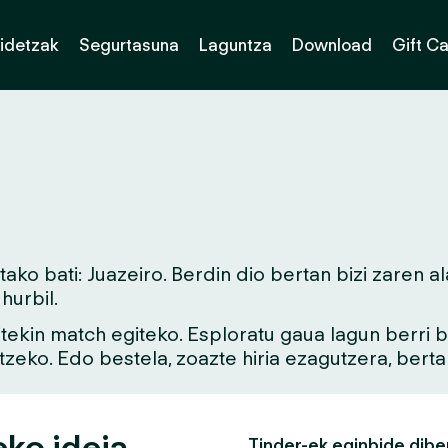
idetzak
Segurtasuna
Laguntza
Download
Gift C
ko bati: Juazeiro. Berdin dio bertan bizi zaren a
urbil.
aitekin match egiteko. Esploratu gaua lagun berri
tzeko. Edo bestela, zoazte hiria ezagutzera, bert
eko ideia
Tinder-ek eginbide dibe