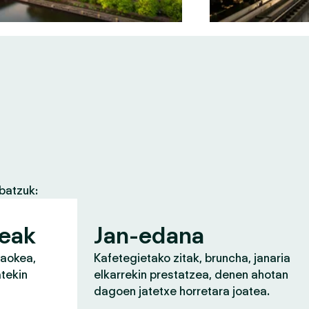
batzuk:
zeak
Jan-edana
raokea,
Kafetegietako zitak, bruncha, janaria
atekin
elkarrekin prestatzea, denen ahotan
dagoen jatetxe horretara joatea.