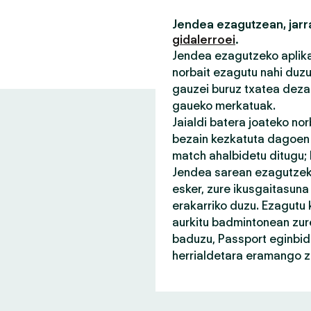
Jendea ezagutzean, jarra
gidalerroei
.
Jendea ezagutzeko aplikaz
norbait ezagutu nahi duz
gauzei buruz txatea deza
gaueko merkatuak.
Jaialdi batera joateko no
bezain kezkatuta dagoen n
match ahalbidetu ditugu;
Jendea sarean ezagutzeko
esker, zure ikusgaitasuna
erakarriko duzu. Ezagutu 
aurkitu badmintonean zure
baduzu, Passport eginbid
herrialdetara eramango za