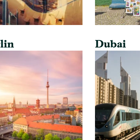
lin
Dubai