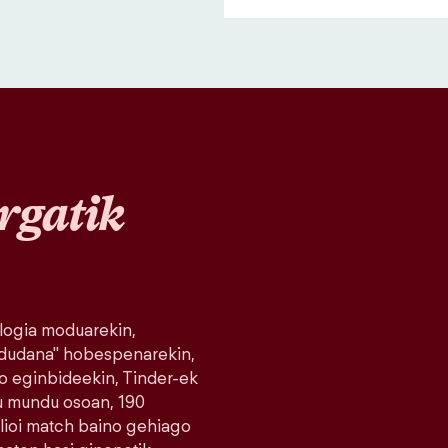
rgatik
logia moduarekin,
 dudana" hobespenarekin,
o eginbideekin, Tinder-ek
du mundu osoan, 190
milioi match baino gehiago