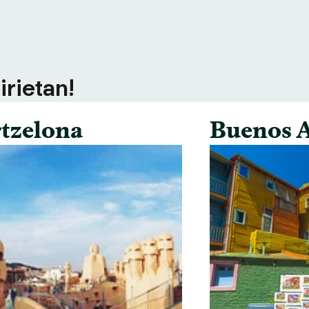
irietan!
tzelona
Buenos A