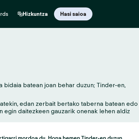
ards
Hizkuntza
Hasi saioa
la bidaia batean joan behar duzun; Tinder-en,
 batekin, edan zerbait bertako taberna batean edo
an egin daitezkeen gauzarik onenak lehen aldiz
rtigarri mordoa du. Hona hemen Tinder-en duzun