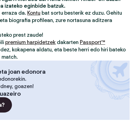
a izateko eginbide batzuk.
a erraza da.
Kontu
bat sortu besterik ez duzu. Gehitu
eta biografia profilean, zure nortasuna aditzera
teko prest zaude!
ili
premium harpidetzek
dakarten
Passport™
idez, kokapena aldatu, eta beste herri edo hiri bateko
u match.
eta joan edonora
edonorekin.
ydney, goazen!
Juazeiro
a?