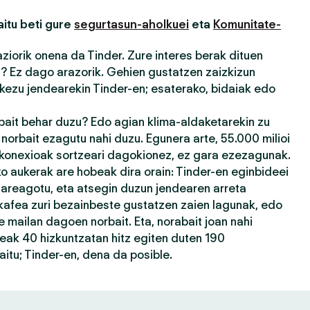
itu beti gure
segurtasun-aholkuei
eta
Komunitate-
iorik onena da Tinder. Zure interes berak dituen
u? Ez dago arazorik. Gehien gustatzen zaizkizun
kezu jendearekin Tinder-en; esaterako, bidaiak edo
rbait behar duzu? Edo agian klima-aldaketarekin zu
orbait ezagutu nahi duzu. Egunera arte, 55.000 milioi
 konexioak sortzeari dagokionez, ez gara ezezagunak.
 aukerak are hobeak dira orain: Tinder-en eginbideei
 areagotu, eta atsegin duzun jendearen arreta
kafea zuri bezainbeste gustatzen zaien lagunak, edo
 mailan dagoen norbait. Eta, norabait joan nahi
eak 40 hizkuntzatan hitz egiten duten 190
itu; Tinder-en, dena da posible.