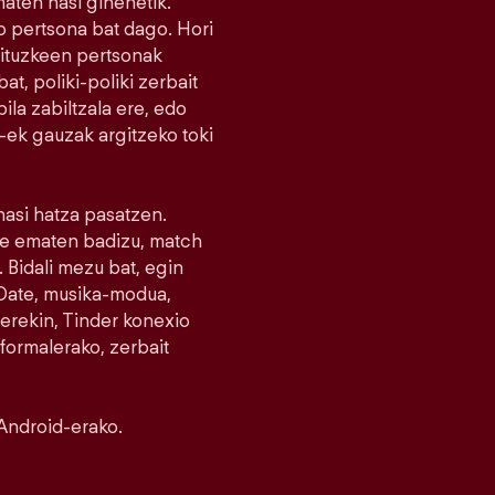
maten hasi ginenetik.
 pertsona bat dago. Hori
nituzkeen pertsonak
at, poliki-poliki zerbait
la zabiltzala ere, edo
r-ek gauzak argitzeko toki
 hasi hatza pasatzen.
ike ematen badizu, match
 Bidali mezu bat, egin
e Date, musika-modua,
erekin, Tinder konexio
nformalerako, zerbait
Android-erako.