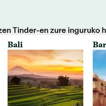
tzen Tinder-en zure inguruko h
Bali
Bar