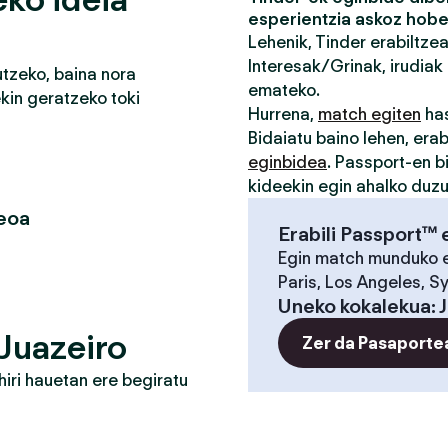
esperientzia askoz hobe
Lehenik, Tinder erabiltze
Interesak/Grinak, irudiak 
tzeko, baina nora
emateko.
in geratzeko toki
Hurrena,
match egiten
has
Bidaiatu baino lehen, erab
eginbidea
. Passport-en b
kideekin egin ahalko duz
eoa
Erabili Passport™ 
Egin match munduko 
Paris, Los Angeles, S
Uneko kokalekua
:
 Juazeiro
Zer da Pasaporte
iri hauetan ere begiratu