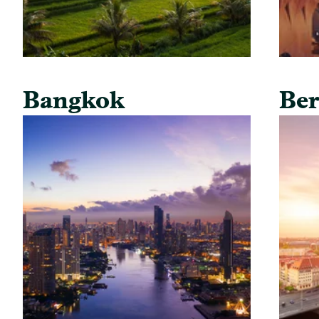
Bangkok
Ber