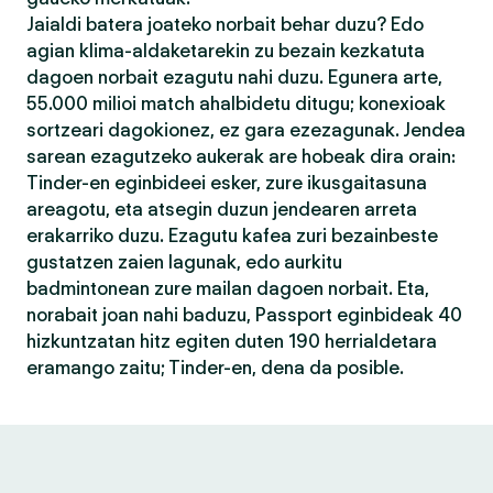
Jaialdi batera joateko norbait behar duzu? Edo
agian klima-aldaketarekin zu bezain kezkatuta
dagoen norbait ezagutu nahi duzu. Egunera arte,
55.000 milioi match ahalbidetu ditugu; konexioak
sortzeari dagokionez, ez gara ezezagunak. Jendea
sarean ezagutzeko aukerak are hobeak dira orain:
Tinder-en eginbideei esker, zure ikusgaitasuna
areagotu, eta atsegin duzun jendearen arreta
erakarriko duzu. Ezagutu kafea zuri bezainbeste
gustatzen zaien lagunak, edo aurkitu
badmintonean zure mailan dagoen norbait. Eta,
norabait joan nahi baduzu, Passport eginbideak 40
hizkuntzatan hitz egiten duten 190 herrialdetara
eramango zaitu; Tinder-en, dena da posible.