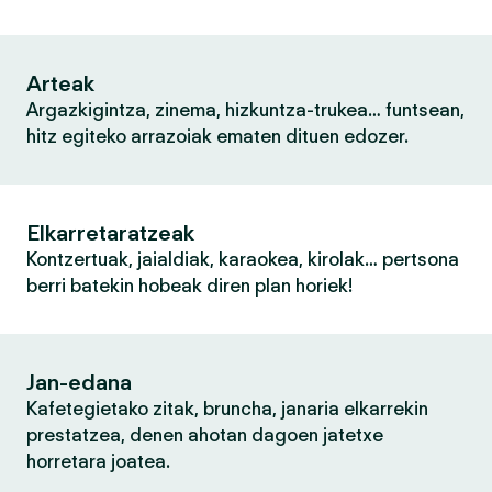
Arteak
Argazkigintza, zinema, hizkuntza-trukea… funtsean,
hitz egiteko arrazoiak ematen dituen edozer.
Elkarretaratzeak
Kontzertuak, jaialdiak, karaokea, kirolak… pertsona
berri batekin hobeak diren plan horiek!
Jan-edana
Kafetegietako zitak, bruncha, janaria elkarrekin
prestatzea, denen ahotan dagoen jatetxe
horretara joatea.