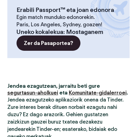
Erabili Passport™ eta joan edonora
Egin match munduko edonorekin.
Paris, Los Angeles, Sydney, goazen!
Uneko kokalekua
:
Mostaganem
Zer da Pasaportea?
Jendea ezagutzean, jarraitu beti gure
segurtasun-aholkuei
eta
Komunitate-gidalerroei
.
Jendea ezagutzeko aplikaziorik onena da Tinder.
Zure interes berak dituen norbait ezagutu nahi
duzu? Ez dago arazorik. Gehien gustatzen
zaizkizun gauzei buruz txatea dezakezu
jendearekin Tinder-en; esaterako, bidaiak edo
gaueko merkatuak.