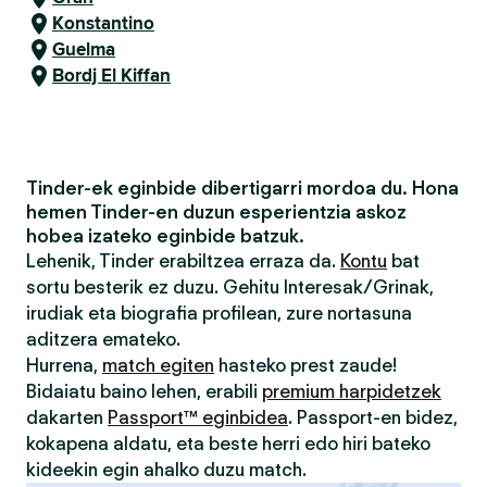
Konstantino
Guelma
Bordj El Kiffan
Tinder-ek eginbide dibertigarri mordoa du. Hona
hemen Tinder-en duzun esperientzia askoz
hobea izateko eginbide batzuk.
Lehenik, Tinder erabiltzea erraza da.
Kontu
bat
sortu besterik ez duzu. Gehitu Interesak/Grinak,
irudiak eta biografia profilean, zure nortasuna
aditzera emateko.
Hurrena,
match egiten
hasteko prest zaude!
Bidaiatu baino lehen, erabili
premium harpidetzek
dakarten
Passport™ eginbidea
. Passport-en bidez,
kokapena aldatu, eta beste herri edo hiri bateko
kideekin egin ahalko duzu match.