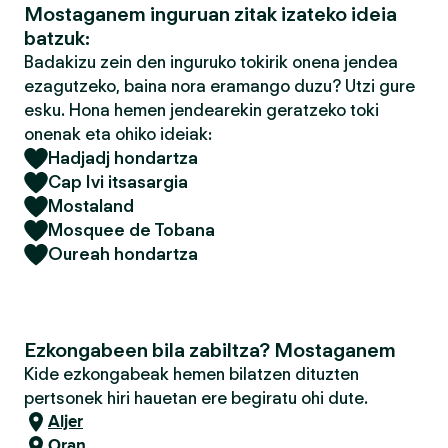
Mostaganem inguruan zitak izateko ideia
batzuk:
Badakizu zein den inguruko tokirik onena jendea
ezagutzeko, baina nora eramango duzu? Utzi gure
esku. Hona hemen jendearekin geratzeko toki
onenak eta ohiko ideiak:
Hadjadj hondartza
Cap Ivi itsasargia
Mostaland
Mosquee de Tobana
Oureah hondartza
Ezkongabeen bila zabiltza? Mostaganem
Kide ezkongabeak hemen bilatzen dituzten
pertsonek hiri hauetan ere begiratu ohi dute.
Aljer
Oran