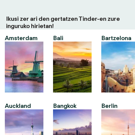
Ikusi zer ari den gertatzen Tinder-en zure
inguruko hirietan!
Amsterdam
Bali
Bartzelona
Auckland
Bangkok
Berlin