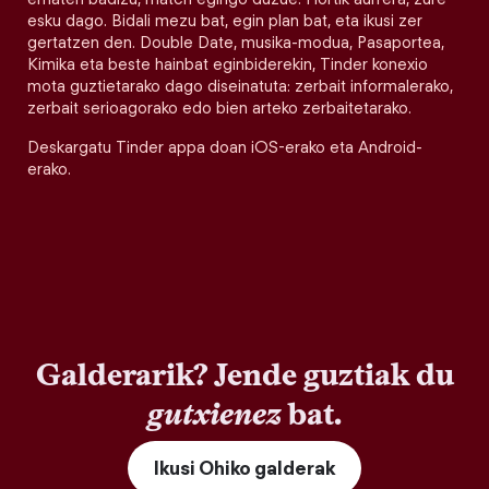
esku dago. Bidali mezu bat, egin plan bat, eta ikusi zer
gertatzen den. Double Date, musika-modua, Pasaportea,
Kimika eta beste hainbat eginbiderekin, Tinder konexio
mota guztietarako dago diseinatuta: zerbait informalerako,
zerbait serioagorako edo bien arteko zerbaitetarako.
Deskargatu Tinder appa doan iOS-erako eta Android-
erako.
Galderarik? Jende guztiak du
gutxienez
bat.
Ikusi Ohiko galderak