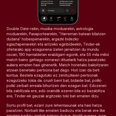
Double Date-rekin, musika-moduarekin, astrologia
moduarekin, Pasaportearekin, "Harreman batean bilatzen
dudana" hobespenarekin, argazki bidezko
egiaztapenarekin eta antzeko eginbideekin, Tinder-ek
zitetarako app ezagunena izaten jarraitzen du mundu
osoan, 190 herrialdetan erabilgarri egonik, eta 55 mila milioi
match baino gehiago sorrarazi dituelarik hatza pasatzeko
aukera ematen hasi ginenetik. Match horietako bakoitzaren
atzean benetako pertsona bat dago. Hori izan da beti
kontua. Bestela ezagutuko ez zenituzkeen pertsonak
ezagutzeko tokia da: crush berri bat, bidaide bat, poliki-
poliki zerbait erreala bihurtzen den ezagun bat. Edozeren
bila zabiltzala ere, edo oraindik ezeren bila ez bazabiltza
ere, Tinder-ek gauzak argitzeko toki bat ematen dizu.
Sortu profil bat, ezarri zure lehentasunak eta hasi hatza
pasatzen. Norbaiti like ematen badiozu eta berak ere like
ematen badizu, match egingo duzue. Hortik aurrera, zure