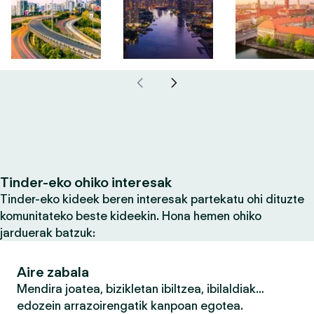
Tinder-eko ohiko interesak
Tinder-eko kideek beren interesak partekatu ohi dituzte
komunitateko beste kideekin. Hona hemen ohiko
jarduerak batzuk:
Aire zabala
Mendira joatea, bizikletan ibiltzea, ibilaldiak…
edozein arrazoirengatik kanpoan egotea.