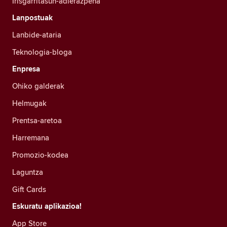
Irisgarritasun-adierazpena
Lanpostuak
Lanbide-ataria
Teknologia-bloga
Enpresa
Ohiko galderak
Helmugak
Prentsa-aretoa
Harremana
Promozio-kodea
Laguntza
Gift Cards
Eskuratu aplikazioa!
App Store