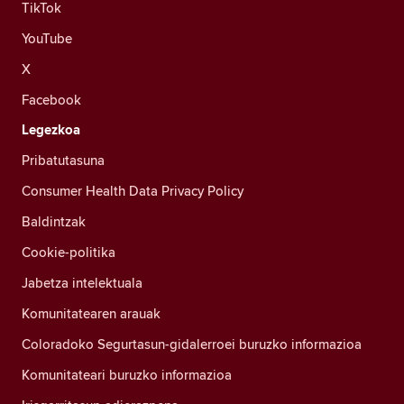
TikTok
YouTube
X
Facebook
Legezkoa
Pribatutasuna
Consumer Health Data Privacy Policy
Baldintzak
Cookie-politika
Jabetza intelektuala
Komunitatearen arauak
Coloradoko Segurtasun-gidalerroei buruzko informazioa
Komunitateari buruzko informazioa