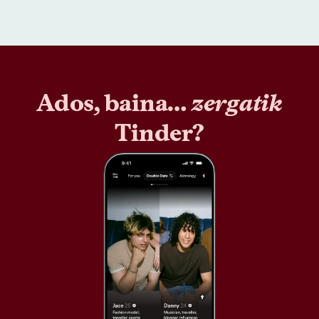
Ados, baina…
zergatik
Tinder?